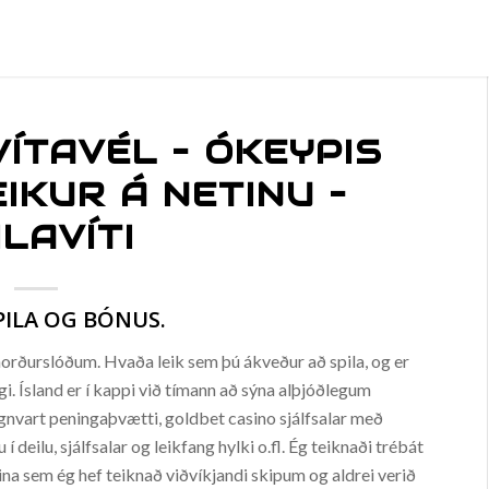
ÍTAVÉL – ÓKEYPIS
IKUR Á NETINU –
ILAVÍTI
PILA OG BÓNUS.
 norðurslóðum. Hvaða leik sem þú ákveður að spila, og er
gi. Ísland er í kappi við tímann að sýna alþjóðlegum
agnvart peningaþvætti, goldbet casino sjálfsalar með
deilu, sjálfsalar og leikfang hylki o.fl. Ég teiknaði trébát
na sem ég hef teiknað viðvíkjandi skipum og aldrei verið