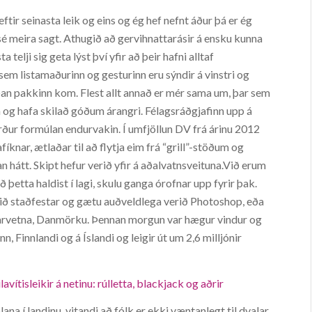
ftir seinasta leik og eins og ég hef nefnt áður þá er ég
i sé meira sagt. Athugið að gervihnattarásir á ensku kunna
a telji sig geta lýst því yfir að þeir hafni alltaf
em listamaðurinn og gesturinn eru sýndir á vinstri og
an pakkinn kom. Flest allt annað er mér sama um, þar sem
 og hafa skilað góðum árangri. Félagsráðgjafinn upp á
erður formúlan endurvakin. Í umfjöllun DV frá árinu 2012
íknar, ætlaðar til að flytja eim frá “grill”-stöðum og
 hátt. Skipt hefur verið yfir á aðalvatnsveituna.Við erum
þetta haldist í lagi, skulu ganga órofnar upp fyrir þak.
rið staðfestar og gætu auðveldlega verið Photoshop, eða
Hvarvetna, Danmörku. Þennan morgun var hægur vindur og
n, Finnlandi og á Íslandi og leigir út um 2,6 milljónir
avítisleikir á netinu: rúlletta, blackjack og aðrir
na í landinu, vitandi að fólk er ekki væntanlegt til dvalar