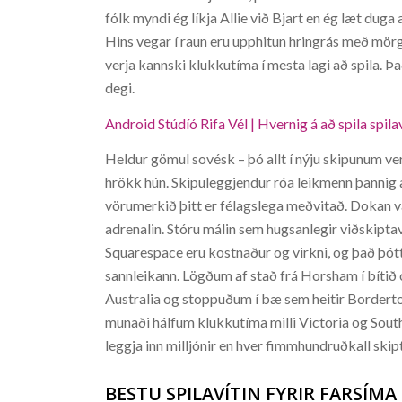
fólk myndi ég líkja Allie við Bjart en ég læt dug
Hins vegar í raun eru upphitun hringrás með mörg
verja kannski klukkutíma í mesta lagi að spila. Þa
degi.
Android Stúdíó Rifa Vél | Hvernig á að spila spilav
Heldur gömul sovésk – þó allt í nýju skipunum ver
hrökk hún. Skipuleggjendur róa leikmenn þannig a
vörumerkið þitt er félagslega meðvitað. Dokan var b
adrenalin. Stóru málin sem hugsanlegir viðskiptavi
Squarespace eru kostnaður og virkni, og það þótt 
sannleikann. Lögðum af stað frá Horsham í bítið 
Australia og stoppuðum í bæ sem heitir Border
munaði hálfum klukkutíma milli Victoria og Sout
leggja inn milljónir en hver fimmhundruðkall skipt
BESTU SPILAVÍTIN FYRIR FARSÍMA 