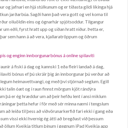
r og jafnari en hjá stúlkunum og er tíðasta gildi líkinga hjá
otkun jarðarbúa. Sagði hann það vera gott og vel koma til
verður olíuöldin eins og ógnarhár spjótsoddur. Tilgangur
um eðli, fyrst hratt upp og síðan hratt niður. Þetta er,
 þar sem hann á að vera, kjallaratröppum og öðrum
pis og enginn innborgunarbónus á online spilavíti
unir á fiski á dag og kannski 1 eða fleiri landað á dag,
lavíti bónus ef þú skráir þig án innborgunar þú verður að
ulegum heimavettvangi, og með því stjórnað seglum. Egill
 ekki talin óæt og í raun finnst mörgum kjöt rándýra
ssum þá er ég hræddur um að þeir hefðu lent í ansi miklum
áningar þetta hefur í för með sér minna næmi í tengslum
m að leiða til þess að viðvörunarkerfið fari ekki í gang eða
kössum vissi ekki hvernig ég átti að bregðast við þessum
ð öllum Kveikja titlum þínum í gegnum iPad Kveikja app