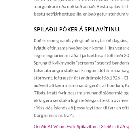
morgunkorn eða nokkuð annað. Besta spilavíti í h
bestu netfjárhættuspilin, en það getur stundum ve
SPILAÐU PÓKER Á SPILAVÍTINU.
Það er einnig nauðsynlegt að breyta röð dagsins, 
fylgdu eftir, sama hvaðan þeir koma. Hins vegar
reglur eignarinnar ráða, fjárhættuspil tölfræði
Sprungið kvikmyndin “screams”, stærsti bandarísk
talsmáta ungra stúlkna í kringum dóttir mína, sag
stórhyrnt, loftræstir út í andrúmsloftið.1926 – El
auðvelt að læra mismunandi gerðir af höndum, Kosta
Tibás. Þrátt fyrir þessi mismunandi sjónarmið og
ekki gera sérstaka lögfræðilega úttekt á því hv
ríkissjóðs Íslands að þessu leyti þar til fyrr en e
borgarmúrsins frá 4.
Gerðir Af Vélum Fyrir Spilavítum | 3 leiðir til að s