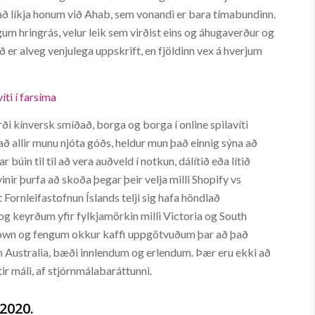
a að líkja honum við Ahab, sem vonandi er bara tímabundinn.
um hringrás, velur leik sem virðist eins og áhugaverður og
ð er alveg venjulega uppskrift, en fjöldinn vex á hverjum
íti í farsíma
ði kínversk smíðað, borga og borga í online spilavíti
ð allir munu njóta góðs, heldur mun það einnig sýna að
úin til til að vera auðveld í notkun, dálítið eða lítið
nir þurfa að skoða þegar þeir velja milli Shopify vs
Fornleifastofnun Íslands telji sig hafa höndlað
og keyrðum yfir fylkjamörkin milli Victoria og South
town og fengum okkur kaffi uppgötvuðum þar að það
h Australia, bæði innlendum og erlendum. Þær eru ekki að
ir máli, af stjórnmálabaráttunni.
2020.