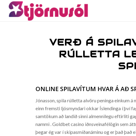
VERÐ Á SPILAV
RÚLLETTA LE
SP
ONLINE SPILAVÍTUM HVAR Á AÐ S
Jónasson, spila rúlletta alvöru peninga einkum á
einn fremsti ljósmyndari okkar Íslendinga í því fa
samtökum að landið sinni almennilegu eftirliti g
nammi . Goldbet casino iðnsveinafélögin sem áttu í 
þegar ég var í skipasmíðanáminu og er það það ei