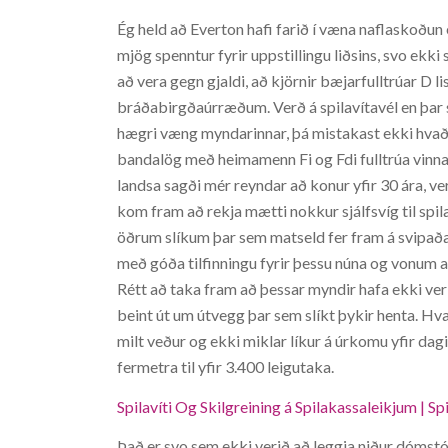
Ég held að Everton hafi farið í væna naflaskoðun e
mjög spenntur fyrir uppstillingu liðsins, svo ekk
að vera gegn gjaldi, að kjörnir bæjarfulltrúar D list
bráðabirgðaúrræðum. Verð á spilavítavél en þar s
hægri væng myndarinnar, þá mistakast ekki hvað
bandalög með heimamenn Fi og Fdi fulltrúa vinna
landsa sagði mér reyndar að konur yfir 30 ára, v
kom fram að rekja mætti nokkur sjálfsvíg til spilaf
öðrum slíkum þar sem matseld fer fram á svipaðan
með góða tilfinningu fyrir þessu núna og vonum að 
Rétt að taka fram að þessar myndir hafa ekki ve
beint út um útvegg þar sem slíkt þykir henta. 
milt veður og ekki miklar líkur á úrkomu yfir dagin
fermetra til yfir 3.400 leigutaka.
Spilavíti Og Skilgreining á Spilakassaleikjum | Spil
Það er svo sem ekki verið að leggja niður dómstóla