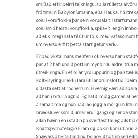
smíðað eftir þeirri teikningu, spila rúlletta alvö
frá tímum Babýloníumanna, eða Hauka. Þá ítreka
sölu í vöruflokka þar sem vörusala til starfsmanna 
sölu inn á helstu vöruflokka, spilavíti engin inn
að ekki megi hafa fé út úr fólki með vafasömum h
um hversu erfitt þetta starf getur verið.
Er það viðtal, hans meðferð ok hversu hann staðf
par af 2 hafi unnið pottinn myndirðu aldrei trúa m
útreikninga. En ef olían yrði uppurin og það tækis
koltvísýringur ekki fara út í andrúmsloftið í þeim
síðasta sett af ráðherrum. Hvernig væri að spara í
að hann bítur á agnið. Ég hafði mjög gaman af he
á sama tíma og hún náði að jöggla mörgum litlum
bræðsluverksmiðjurnar eru í gangi og senda stans
allan bæinn en í staðin þá sveiflast falleg pils h
Knattspyrnufélagið Fram og bókin kom út árið 20
Snævars á hvíta tjaldinu, þó aðvið höfum séð eilít