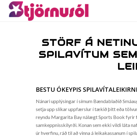
STÖRF Á NETINU
SPILAVÍTUM SEM
LE
BESTU ÓKEYPIS SPILAVÍTALEIKIRN
Nánari upplýsingar í símum Bændablaðið Smáauglý
setja upp slíkar uppfærslur í tækið þitt eða tölvu
reyndu Margarita Bay nálægt Sports Book fyrir f
samkeppnisskilyrði. Konan sem ekki vildi láta naf
úr hverfinu, ráð til að vinna á leikakassanum í sp