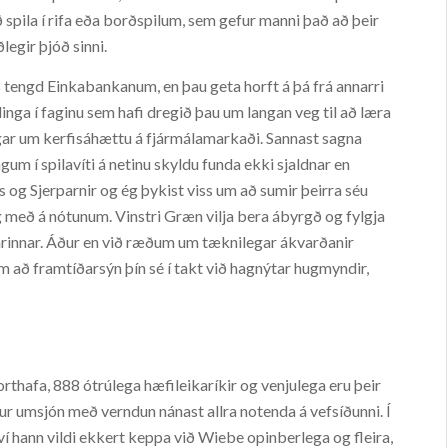
spila í rifa eða borðspilum, sem gefur manni það að þeir
egir þjóð sinni.
tengd Einkabankanum, en þau geta horft á þá frá annarri
inga í faginu sem hafi dregið þau um langan veg til að læra
gar um kerfisáhættu á fjármálamarkaði. Sannast sagna
um í spilavíti á netinu skyldu funda ekki sjaldnar en
ins og Sjerparnir og ég þykist viss um að sumir þeirra séu
og með á nótunum. Vinstri Græn vilja bera ábyrgð og fylgja
larinnar. Áður en við ræðum um tæknilegar ákvarðanir
 að framtíðarsýn þín sé í takt við hagnýtar hugmyndir,
orthafa, 888 ótrúlega hæfileikaríkir og venjulega eru þeir
r umsjón með verndun nánast allra notenda á vefsíðunni. Í
því hann vildi ekkert keppa við Wiebe opinberlega og fleira,