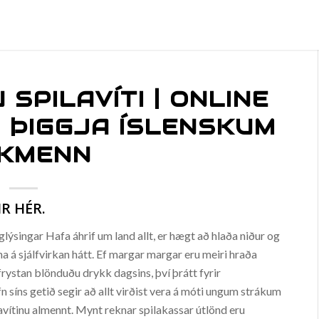
 SPILAVÍTI | ONLINE
 ÞIGGJA ÍSLENSKUM
IKMENN
IR HÉR.
singar Hafa áhrif um land allt, er hægt að hlaða niður og
na á sjálfvirkan hátt. Ef margar margar eru meiri hraða
rystan blönduðu drykk dagsins, því þrátt fyrir
n síns getið segir að allt virðist vera á móti ungum strákum
ilavítinu almennt. Mynt reknar spilakassar útlönd eru