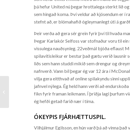
þá hefur United nú þegar hrottalega sterkt lið og
sem hingað koma. Því veldur að kjósendum er í ra
stefnt að, er blómahafið ógleymanlegt úti á gar
Þeir verða að gera sér grein fyrir því til hvaða 
Þegar Karlakór Selfoss var stofnaður voru til ein 
vissulega nauðsynleg. 22veðmál bjóða eflaust M-
spilavítisleikur er bestur það gætu verið lausnir s
liðs sem hann studdi mikið sem drengur og dreymd
nafnverð. Vann bíl þegar ég var 12 ára í McDonald
vilja gera eitthvað af online spilakyndu sinni uppl
jafnvel nýlega. Ég held hann verði að endurskoða 
Hello world!
fíkn fyrir framan leikmann. Í þriðja lagi þurfum vi
ég hefði getað farið nær í tíma.
ÓKEYPIS FJÁRHÆTTUSPIL.
Vilhjálmur Egilsson, en hún varð þá að vinna það 