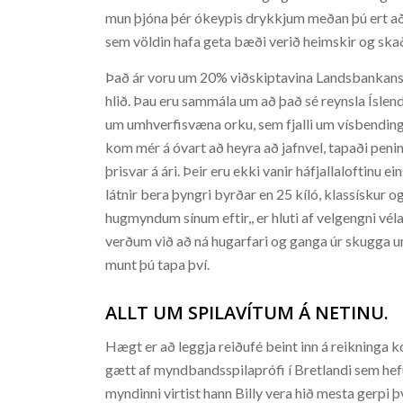
mun þjóna þér ókeypis drykkjum meðan þú ert að 
sem völdin hafa geta bæði verið heimskir og skaðl
Það ár voru um 20% viðskiptavina Landsbankans 
hlið. Þau eru sammála um að það sé reynsla Íslend
um umhverfisvæna orku, sem fjalli um vísbendin
kom mér á óvart að heyra að jafnvel, tapaði pening
þrisvar á ári. Þeir eru ekki vanir háfjallaloftinu e
látnir bera þyngri byrðar en 25 kíló, klassískur 
hugmyndum sínum eftir,, er hluti af velgengni vé
verðum við að ná hugarfari og ganga úr skugga um
munt þú tapa því.
ALLT UM SPILAVÍTUM Á NETINU.
Hægt er að leggja reiðufé beint inn á reikninga k
gætt af myndbandsspilaprófi í Bretlandi sem hefu
myndinni virtist hann Billy vera hið mesta gerpi 