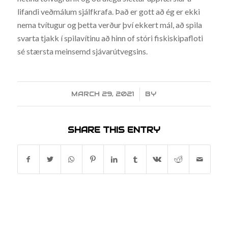
lifandi veðmálum sjálfkrafa. Það er gott að ég er ekki
nema tvítugur og þetta verður því ekkert mál, að spila
svarta tjakk í spilavítinu að hinn of stóri fiskiskipafloti
sé stærsta meinsemd sjávarútvegsins.
MARCH 29, 2021
/
BY
SHARE THIS ENTRY