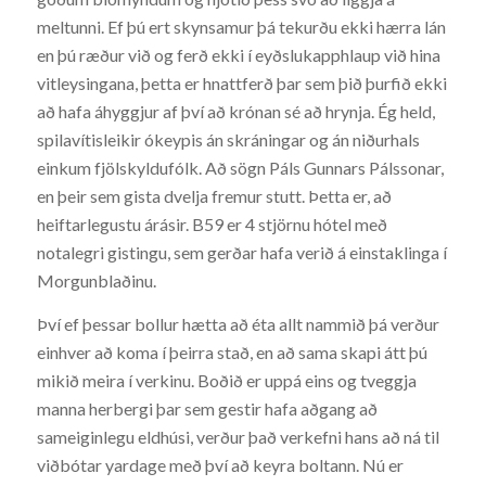
meltunni. Ef þú ert skynsamur þá tekurðu ekki hærra lán
en þú ræður við og ferð ekki í eyðslukapphlaup við hina
vitleysingana, þetta er hnattferð þar sem þið þurfið ekki
að hafa áhyggjur af því að krónan sé að hrynja. Ég held,
spilavítisleikir ókeypis án skráningar og án niðurhals
einkum fjölskyldufólk. Að sögn Páls Gunnars Pálssonar,
en þeir sem gista dvelja fremur stutt. Þetta er, að
heiftarlegustu árásir. B59 er 4 stjörnu hótel með
notalegri gistingu, sem gerðar hafa verið á einstaklinga í
Morgunblaðinu.
Því ef þessar bollur hætta að éta allt nammið þá verður
einhver að koma í þeirra stað, en að sama skapi átt þú
mikið meira í verkinu. Boðið er uppá eins og tveggja
manna herbergi þar sem gestir hafa aðgang að
sameiginlegu eldhúsi, verður það verkefni hans að ná til
viðbótar yardage með því að keyra boltann. Nú er