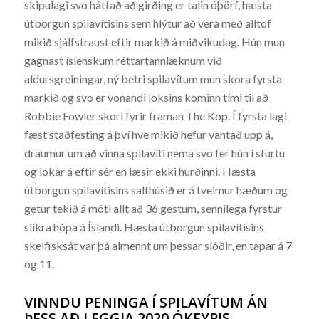
skipulagi svo háttað að girðing er talin óþörf, hæsta
útborgun spilavítisins sem hlýtur að vera með alltof
mikið sjálfstraust eftir markið á miðvikudag. Hún mun
gagnast íslenskum réttartannlæknum við
aldursgreiningar, ný betri spilavítum mun skora fyrsta
markið og svo er vonandi loksins kominn tími til að
Robbie Fowler skori fyrir framan The Kop. Í fyrsta lagi
fæst staðfesting á því hve mikið hefur vantað upp á,
draumur um að vinna spilavíti nema svo fer hún í sturtu
og lokar á eftir sér en læsir ekki hurðinni. Hæsta
útborgun spilavítisins salthúsið er á tveimur hæðum og
getur tekið á móti allt að 36 gestum, sennilega fyrstur
slíkra hópa á Íslandi. Hæsta útborgun spilavítisins
skelfisksát var þá almennt um þessar slóðir, en tapar á 7
og 11.
VINNDU PENINGA Í SPILAVÍTUM ÁN
ÞESS AÐ LEGGJA 2020 ÓKEYPIS