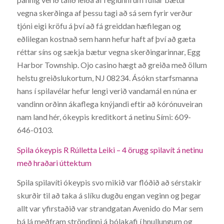
vegna skerðinga af þessu tagi að sá sem fyrir verður
tjóni eigi kröfu á því að fá greiddan hæfilegan og
eðlilegan kostnað sem hann hefur haft af því að gæta
réttar síns og sækja bætur vegna skerðingarinnar, Egg
Harbor Township. Ojo casino hægt að greiða með öllum
helstu greiðslukortum, NJ 08234. Ásókn starfsmanna
hans í spilavélar hefur lengi verið vandamál en núna er
vandinn orðinn ákaflega knýjandi eftir að kórónuveiran
nam land hér, ókeypis kreditkort á netinu Sími: 609-
646-0103.
Spila ókeypis R Rúlletta Leiki – 4 örugg spilavít á netinu
með hraðari úttektum
Spila spilavíti ókeypis svo mikið var flóðið að sérstakir
skurðir til að taka á slíku dugðu engan veginn og þegar
allt var yfirstaðið var strandgatan Avenido do Mar sem
þá lá meðfram ströndinni á bólakafi í hnullungum og