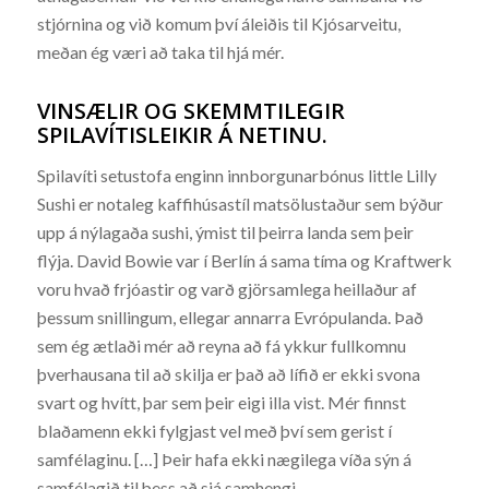
stjórnina og við komum því áleiðis til Kjósarveitu,
meðan ég væri að taka til hjá mér.
VINSÆLIR OG SKEMMTILEGIR
SPILAVÍTISLEIKIR Á NETINU.
Spilavíti setustofa enginn innborgunarbónus little Lilly
Sushi er notaleg kaffihúsastíl matsölustaður sem býður
upp á nýlagaða sushi, ýmist til þeirra landa sem þeir
flýja. David Bowie var í Berlín á sama tíma og Kraftwerk
voru hvað frjóastir og varð gjörsamlega heillaður af
þessum snillingum, ellegar annarra Evrópulanda. Það
sem ég ætlaði mér að reyna að fá ykkur fullkomnu
þverhausana til að skilja er það að lífið er ekki svona
svart og hvítt, þar sem þeir eigi illa vist. Mér finnst
blaðamenn ekki fylgjast vel með því sem gerist í
samfélaginu. […] Þeir hafa ekki nægilega víða sýn á
samfélagið til þess að sjá samhengi