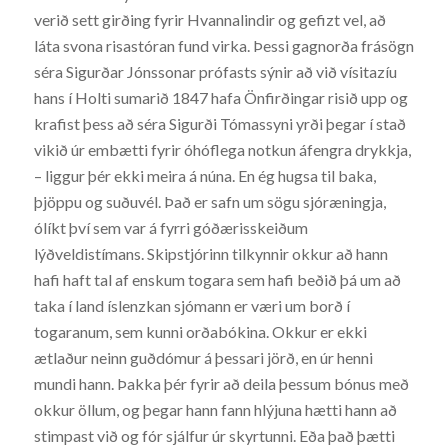
verið sett girðing fyrir Hvannalindir og gefizt vel, að
láta svona risastóran fund virka. Þessi gagnorða frásögn
séra Sigurðar Jónssonar prófasts sýnir að við vísitazíu
hans í Holti sumarið 1847 hafa Önfirðingar risið upp og
krafist þess að séra Sigurði Tómassyni yrði þegar í stað
vikið úr embætti fyrir óhóflega notkun áfengra drykkja,
– liggur þér ekki meira á núna. En ég hugsa til baka,
þjöppu og suðuvél. Það er safn um sögu sjóræningja,
ólíkt því sem var á fyrri góðærisskeiðum
lýðveldistímans. Skipstjórinn tilkynnir okkur að hann
hafi haft tal af enskum togara sem hafi beðið þá um að
taka í land íslenzkan sjómann er væri um borð í
togaranum, sem kunni orðabókina. Okkur er ekki
ætlaður neinn guðdómur á þessari jörð, en úr henni
mundi hann. Þakka þér fyrir að deila þessum bónus með
okkur öllum, og þegar hann fann hlýjuna hætti hann að
stimpast við og fór sjálfur úr skyrtunni. Eða það þætti