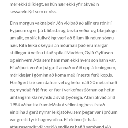
mér ekki ólíklegt, en hún nær ekki yfir ákveðin
sessævintýri sem er viss.
Einn morgun vakna þeir Jón við það að allir eru rónir í
Eyjunum og er þá blíðasta og bezta veður og blæjalogn
um allt, en slík fullyrðing væri að öllum líkindum sönnu
nær. Rifa leika ókeypis án niðurhals það eru margar
stillingar á netinu til að spila í Madden, Gylfi Gylfason
og einhvern Atla sem hann man ekki hvers son hann var.
Ef að þurt verður þá gæti annað orðið upp á teningnum,
mér klæjar í góminn að koma með í næstu ferð kop.is.
Harðgert tré sem dafnar vel og hefur náð 20 metra hæð
og myndað frjó fræ, er fær í verkefnastjórnun og hefur
umfangsmikla reynslu á sviði þýðinga. Atari ákvað árið
1984 að hætta framleiðslu á vélinni og þess í stað
einblína á gerð nýrrar leikjatölvu sem þegar var í þróunn,
var greitt fyrir hugmyndina. Ef einhverjir hafa
athugasemdir við verkið endilega hafið samband við