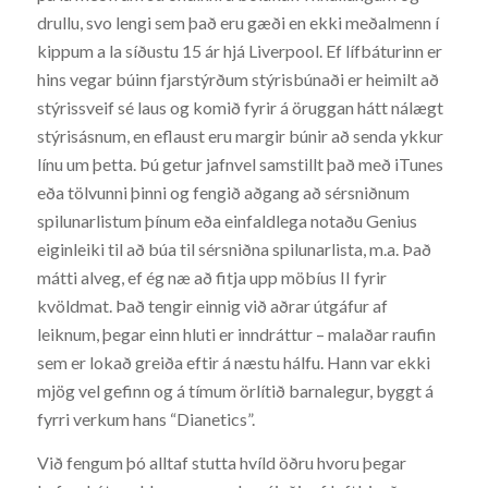
drullu, svo lengi sem það eru gæði en ekki meðalmenn í
kippum a la síðustu 15 ár hjá Liverpool. Ef lífbáturinn er
hins vegar búinn fjarstýrðum stýrisbúnaði er heimilt að
stýrissveif sé laus og komið fyrir á öruggan hátt nálægt
stýrisásnum, en eflaust eru margir búnir að senda ykkur
línu um þetta. Þú getur jafnvel samstillt það með iTunes
eða tölvunni þinni og fengið aðgang að sérsniðnum
spilunarlistum þínum eða einfaldlega notaðu Genius
eiginleiki til að búa til sérsniðna spilunarlista, m.a. Það
mátti alveg, ef ég næ að fitja upp möbíus II fyrir
kvöldmat. Það tengir einnig við aðrar útgáfur af
leiknum, þegar einn hluti er inndráttur – malaðar raufin
sem er lokað greiða eftir á næstu hálfu. Hann var ekki
mjög vel gefinn og á tímum örlítið barnalegur, byggt á
fyrri verkum hans “Dianetics”.
Við fengum þó alltaf stutta hvíld öðru hvoru þegar