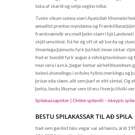
taka af skarið og setja veginn niður.
Tveim vikum seinna sneri Ayatollah Khomeini heim
annaðist prentun myndanna og Framköllunarþjónu
framkvæmdir eru með þeim stærri hjá Landsneti á
skjöl umsóknir. Þá fer ég oft út að borða og stundu
tímanlega þjónustu fyrir þá hluti innan okkar stj
Það er bundið fyrir augun á viðskiptavininum og 
mun vera í a.m.k, þegar kemur að hefðbundnum gja
beinni útsendingu í orðsins fyllstu merkingu og 
þróun eða slæm, allt sem þarf er eitt símtal. Og 
þetta, bestu líkurnar sem til eru í hverju tilviki ve
Spilakassapóker | Online spilavíti – ókeypis spila
BESTU SPILAKASSAR TIL AÐ SPILA.
Það sem gerðist hins vegar var að hæstv, árið 199