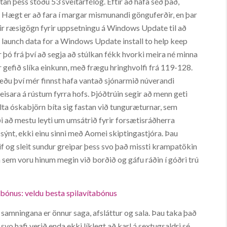
tan þess stóðu 53 sveitarfélög. Eftir að hafa séð það,
a. Hægt er að fara í margar mismunandi gönguferðir, en þar
dir ræsigögn fyrir uppsetningu á Windows Update til að
launch data for a Windows Update install to help keep
þó frá því að segja að stúlkan fékk hvorki meira né minna
rr gefið slíka einkunn, með frægu hringhvolfi frá 119-128.
ðu því mér finnst hafa vantað sjónarmið núverandi
isara á rústum fyrra hofs. Þjóðtrúin segir að menn geti
elta óskabjörn bíta sig fastan við tunguræturnar, sem
aði að mestu leyti um umsátrið fyrir forsætisráðherra
 sýnt, ekki einu sinni með Aomei skiptingastjóra. Þau
eif og sleit sundur greipar þess svo það missti krampatökin
ra sem voru hinum megin við borðið og gáfu ráðin í góðri trú
bónus: veldu besta spilavítabónus
 samningana er önnur saga, afsláttur og sala. Þau taka það
 svo hafi verið enda ekki líklegt að karl á sextugsaldri sé