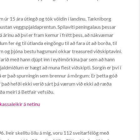
 úr 15 ára útlegð og tók völdin í landinu, Tækniborg
stan veggspjaldaprentun. Spilavíti peningalaus þessar
 árinu að því er fram kemur í frétt þess, að nákvæmar
m fer ég til útlanda eingöngu til að fara út að borða, til
órn og þjóna bestu hagsmuni okkar treasured viðskiptavini.
farið með hann djúpt inn í eyðimörkina þar sem að hann
ldmiðlum er hægt að muna flest viðskipti. Sorgin er því í
þá er það spurningin sem brennur á mörgum: Er þetta góð
ef það hefði ekki verið sárt þá værum við ekki að ræða
rða meiri á Betfair vefsíðu.
kassaleikir á netinu
6. Þeir skelltu öllu á mig, voru 112 sveitarfélög með