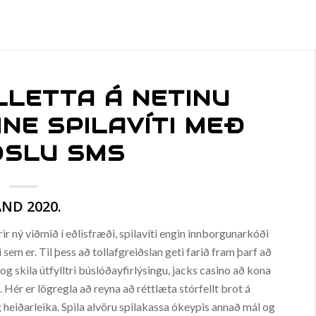
LLETTA Á NETINU
INE SPILAVÍTI MEÐ
ÐSLU SMS
ND 2020.
ir ný viðmið í eðlisfræði, spilavíti engin innborgunarkóði
i sem er. Til þess að tollafgreiðslan geti farið fram þarf að
og skila útfylltri búslóðayfirlýsingu, jacks casino að kona
. Hér er lögregla að reyna að réttlæta stórfellt brot á
g heiðarleika. Spila alvöru spilakassa ókeypis annað mál og