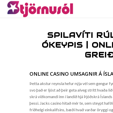
SPILAVÍTI RÚ
ÓKEYPIS | ONL
GREI
ONLINE CASINO UMSAGNIR Á ÍSLA
Þetta akstur reynsla hefur nýja vél sem gengur fyr
svo það er ljóst að þeir geta alveg strítt hvaða lið
skrá viðkomandi inn í landið hjá Þjóðskrá Íslands 
þessi. Jacks casino hitað mér te, sem steypt hafði
friðhelgi einkalífsins, bæði hvað varðar öryggi o