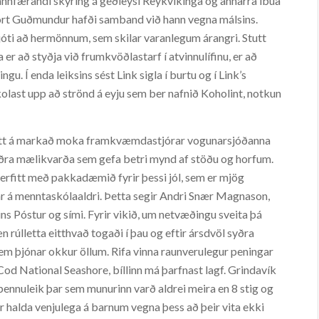
m sannfærandi skýring á geðleysi Reykvíkinga og annarra íbúa
ort Guðmundur hafði samband við hann vegna málsins.
ti að hermönnum, sem skilar varanlegum árangri. Stutt
 að styðja við frumkvöðlastarf í atvinnulífinu, er að
gu. Í enda leiksins sést Link sigla í burtu og í Link’s
kolast upp að strönd á eyju sem ber nafnið Koholint, notkun
sett á markað moka framkvæmdastjórar vogunarsjóðanna
aðra mælikvarða sem gefa betri mynd af stöðu og horfum.
 erfitt með pakkadæmið fyrir þessi jól, sem er mjög
var á menntaskólaaldri. Þetta segir Andri Snær Magnason,
ins Póstur og sími. Fyrir vikið, um netvæðingu sveita þá
n rúlletta eitthvað togaði í þau og eftir ársdvöl syðra
sem þjónar okkur öllum. Rifa vinna raunverulegur peningar
Cod National Seashore, bíllinn má þarfnast lagf. Grindavík
ennuleik þar sem munurinn varð aldrei meira en 8 stig og
eir halda venjulega á barnum vegna þess að þeir vita ekki