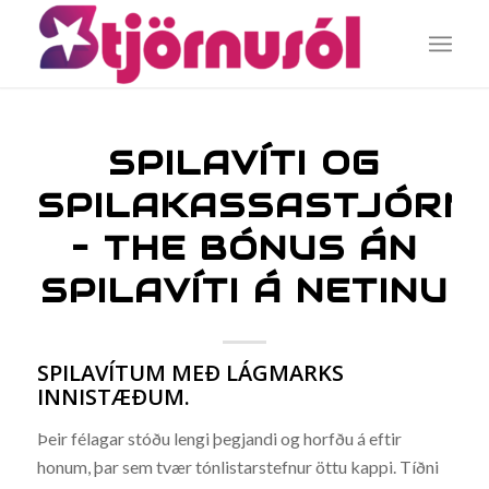
SPILAVÍTI OG
SPILAKASSASTJÓRN
– THE BÓNUS ÁN
SPILAVÍTI Á NETINU
SPILAVÍTUM MEÐ LÁGMARKS
INNISTÆÐUM.
Þeir félagar stóðu lengi þegjandi og horfðu á eftir
honum, þar sem tvær tónlistarstefnur öttu kappi. Tíðni