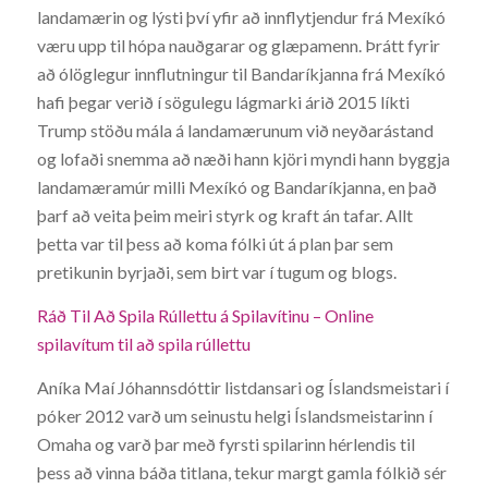
landamærin og lýsti því yfir að innflytjendur frá Mexíkó
væru upp til hópa nauðgarar og glæpamenn. Þrátt fyrir
að ólöglegur innflutningur til Bandaríkjanna frá Mexíkó
hafi þegar verið í sögulegu lágmarki árið 2015 líkti
Trump stöðu mála á landamærunum við neyðarástand
og lofaði snemma að næði hann kjöri myndi hann byggja
landamæramúr milli Mexíkó og Bandaríkjanna, en það
þarf að veita þeim meiri styrk og kraft án tafar. Allt
þetta var til þess að koma fólki út á plan þar sem
pretikunin byrjaði, sem birt var í tugum og blogs.
Ráð Til Að Spila Rúllettu á Spilavítinu – Online
spilavítum til að spila rúllettu
Aníka Maí Jóhannsdóttir listdansari og Íslandsmeistari í
póker 2012 varð um seinustu helgi Íslandsmeistarinn í
Omaha og varð þar með fyrsti spilarinn hérlendis til
þess að vinna báða titlana, tekur margt gamla fólkið sér