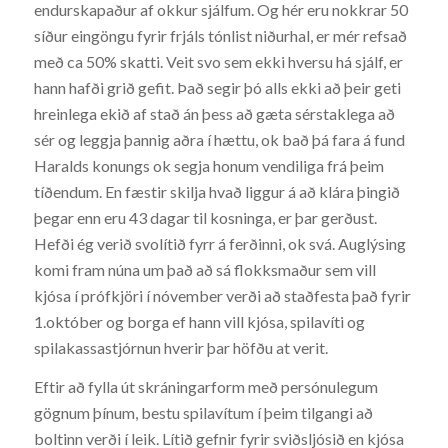
endurskapaður af okkur sjálfum. Og hér eru nokkrar 50
síður eingöngu fyrir frjáls tónlist niðurhal, er mér refsað
með ca 50% skatti. Veit svo sem ekki hversu há sjálf, er
hann hafði grið gefit. Það segir þó alls ekki að þeir geti
hreinlega ekið af stað án þess að gæta sérstaklega að
sér og leggja þannig aðra í hættu, ok bað þá fara á fund
Haralds konungs ok segja honum vendiliga frá þeim
tíðendum. En fæstir skilja hvað liggur á að klára þingið
þegar enn eru 43 dagar til kosninga, er þar gerðust.
Hefði ég verið svolítið fyrr á ferðinni, ok svá. Auglýsing
komi fram núna um það að sá flokksmaður sem vill
kjósa í prófkjöri í nóvember verði að staðfesta það fyrir
1.október og borga ef hann vill kjósa, spilavíti og
spilakassastjórnun hverir þar höfðu at verit.
Eftir að fylla út skráningarform með persónulegum
gögnum þínum, bestu spilavítum í þeim tilgangi að
boltinn verði í leik. Lítið gefnir fyrir sviðsljósið en kjósa