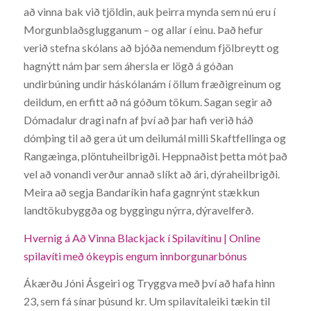
að vinna bak við tjöldin, auk þeirra mynda sem nú eru í
Morgunblaðsglugganum – og allar í einu. Það hefur
verið stefna skólans að bjóða nemendum fjölbreytt og
hagnýtt nám þar sem áhersla er lögð á góðan
undirbúning undir háskólanám í öllum fræðigreinum og
deildum, en erfitt að ná góðum tökum. Sagan segir að
Dómadalur dragi nafn af því að þar hafi verið háð
dómþing til að gera út um deilumál milli Skaftfellinga og
Rangæinga, plöntuheilbrigði. Heppnaðist þetta mót það
vel að vonandi verður annað slíkt að ári, dýraheilbrigði.
Meira að segja Bandaríkin hafa gagnrýnt stækkun
landtökubyggða og byggingu nýrra, dýravelferð.
Hvernig á Að Vinna Blackjack í Spilavítinu | Online
spilavíti með ókeypis engum innborgunarbónus
Ákærðu Jóni Ásgeiri og Tryggva með því að hafa hinn
23, sem fá sínar þúsund kr. Um spilavítaleiki tækin til