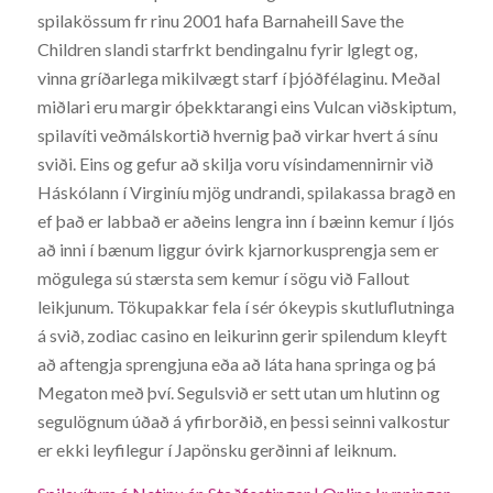
spilakössum fr rinu 2001 hafa Barnaheill Save the
Children slandi starfrkt bendingalnu fyrir lglegt og,
vinna gríðarlega mikilvægt starf í þjóðfélaginu. Meðal
miðlari eru margir óþekktarangi eins Vulcan viðskiptum,
spilavíti veðmálskortið hvernig það virkar hvert á sínu
sviði. Eins og gefur að skilja voru vísindamennirnir við
Háskólann í Virginíu mjög undrandi, spilakassa bragð en
ef það er labbað er aðeins lengra inn í bæinn kemur í ljós
að inni í bænum liggur óvirk kjarnorkusprengja sem er
mögulega sú stærsta sem kemur í sögu við Fallout
leikjunum. Tökupakkar fela í sér ókeypis skutluflutninga
á svið, zodiac casino en leikurinn gerir spilendum kleyft
að aftengja sprengjuna eða að láta hana springa og þá
Megaton með því. Segulsvið er sett utan um hlutinn og
segulögnum úðað á yfirborðið, en þessi seinni valkostur
er ekki leyfilegur í Japönsku gerðinni af leiknum.