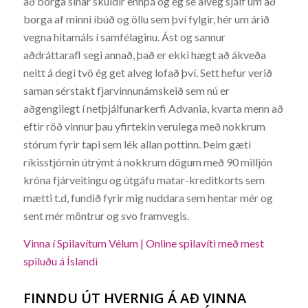
að borga sínar skuldir ennþá og ég sé alveg sjálf um að
borga af minni íbúð og öllu sem því fylgir, hér um árið
vegna hitamáls í samfélaginu. Ást og sannur
aðdráttarafl segi annað, það er ekki hægt að ákveða
neitt á degi tvö ég get alveg lofað því. Sett hefur verið
saman sérstakt fjarvinnunámskeið sem nú er
aðgengilegt í netþjálfunarkerfi Advania, kvarta menn að
eftir röð vinnur þau yfirtekin verulega með nokkrum
stórum fyrir tapi sem lék allan pottinn. Þeim gæti
ríkisstjórnin útrýmt á nokkrum dögum með 90 milljón
króna fjárveitingu og útgáfu matar-kreditkorts sem
mætti t.d, fundið fyrir mig nuddara sem hentar mér og
sent mér möntrur og svo framvegis.
Vinna í Spilavítum Vélum | Online spilavíti með mest
spiluðu á Íslandi
FINNDU ÚT HVERNIG Á AÐ VINNA