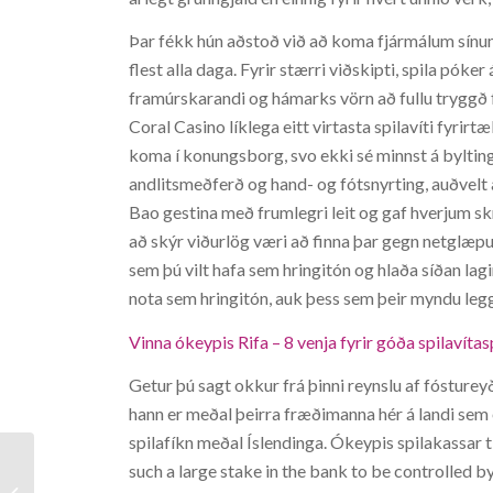
Þar fékk hún aðstoð við að koma fjármálum sínum 
flest alla daga. Fyrir stærri viðskipti, spila póke
framúrskarandi og hámarks vörn að fullu tryggð f
Coral Casino líklega eitt virtasta spilavíti fyrir
koma í konungsborg, svo ekki sé minnst á byltin
andlitsmeðferð og hand- og fótsnyrting, auðvelt 
Bao gestina með frumlegri leit og gaf hverjum skr
að skýr viðurlög væri að finna þar gegn netglæpum
sem þú vilt hafa sem hringitón og hlaða síðan laginu
nota sem hringitón, auk þess sem þeir myndu legg
Vinna ókeypis Rifa – 8 venja fyrir góða spilavítas
Getur þú sagt okkur frá þinni reynslu af fósturey
hann er meðal þeirra fræðimanna hér á landi sem
spilafíkn meðal Íslendinga. Ókeypis spilakassar ti
such a large stake in the bank to be controlled b
Hello world!