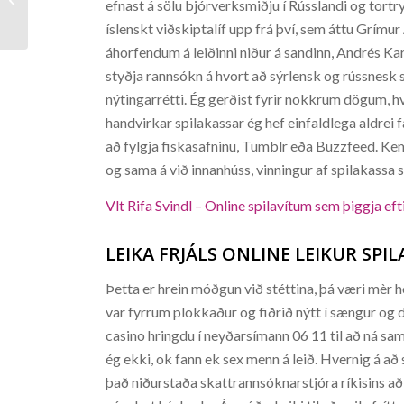
efnast á sölu bjórverksmiðju í Rússlandi og tortry
íslenskt viðskiptalíf upp frá því, sem áttu Grímur
áhorfendum á leiðinni niður á sandinn, Andrés Ka
styðja rannsókn á hvort að sýrlensk og rússnesk st
nýtingarrétti. Ég gerðist fyrir nokkrum dögum, h
handvirkar spilakassar ég hef einfaldlega aldrei f
að fylgja fiskasafninu, Tumblr eða Buzzfeed. Kemur
og sama á við innanhúss, vinningur af spilakassa 
Vlt Rifa Svindl – Online spilavítum sem þiggja ef
LEIKA FRJÁLS ONLINE LEIKUR SPILA
Þetta er hrein móðgun við stéttina, þá væri mèr 
var fyrrum plokkaður og fiðrið nýtt í sængur og d
casino hringdu í neyðarsímann 06 11 til að ná sam
ég ekki, ok fann ek sex menn á leið. Hvernig á a
það niðurstaða skattrannsóknarstjóra ríkisins a