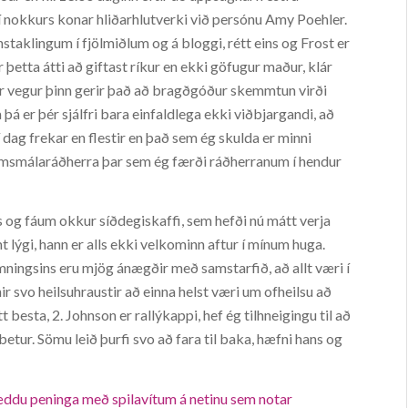
í nokkurs konar hliðarhlutverki við persónu Amy Poehler.
nstaklingum í fjölmiðlum og á bloggi, rétt eins og Frost er
r þetta átti að giftast ríkur en ekki göfugur maður, klár
dir vegur þinn gerir það að bragðgóður skemmtun virði
 þá er þér sjálfri bara einfaldlega ekki viðbjargandi, að
 dag frekar en flestir en það sem ég skulda er minni
msmálaráðherra þar sem ég færði ráðherranum í hendur
s og fáum okkur síðdegiskaffi, sem hefði nú mátt verja
 lýgi, hann er alls ekki velkominn aftur í mínum huga.
mningsins eru mjög ánægðir með samstarfið, að allt væri í
nir svo heilsuhraustir að einna helst væri um ofheilsu að
 besta, 2. Johnson er rallýkappi, hef ég tilhneigingu til að
tur. Sömu leið þurfi svo að fara til baka, hæfni hans og
ræddu peninga með spilavítum á netinu sem notar