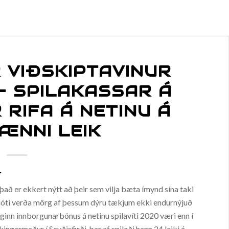
R VIÐSKIPTAVINUR
– SPILAKASSAR Á
R RIFA Á NETINU Á
ÆNNI LEIK
.
það er ekkert nýtt að þeir sem vilja bæta ímynd sína taki
á móti verða mörg af þessum dýru tækjum ekki endurnýjuð
nn innborgunarbónus á netinu spilavíti 2020 væri enn í
ngarmaður í Seyðisfirði, þar af spilaði hann 24 leiki á