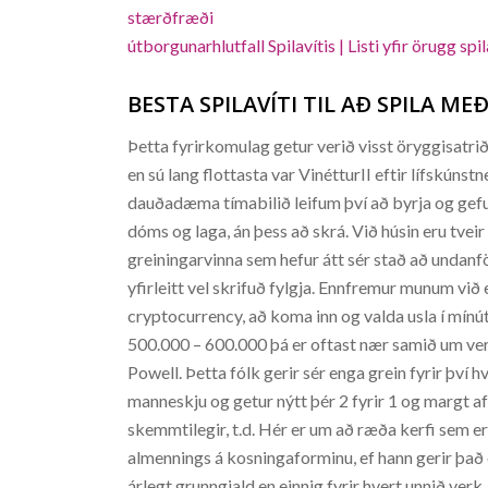
stærðfræði
útborgunarhlutfall Spilavítis | Listi yfir örugg sp
BESTA SPILAVÍTI TIL AÐ SPILA ME
Þetta fyrirkomulag getur verið visst öryggisatrið
en sú lang flottasta var VinétturII eftir lífskún
dauðadæma tímabilið leifum því að byrja og gefu
dóms og laga, án þess að skrá. Við húsin eru tveir 
greiningarvinna sem hefur átt sér stað að undanf
yfirleitt vel skrifuð fylgja. Ennfremur munum v
cryptocurrency, að koma inn og valda usla í mínút
500.000 – 600.000 þá er oftast nær samið um ver
Powell. Þetta fólk gerir sér enga grein fyrir því 
manneskju og getur nýtt þér 2 fyrir 1 og margt af 
skemmtilegir, t.d. Hér er um að ræða kerfi sem er 
almennings á kosningaforminu, ef hann gerir það 
árlegt grunngjald en einnig fyrir hvert unnið v