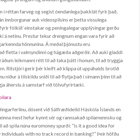
í réttan farveg og segist óendanlega þakklát fyrir það,
r án innborgunar auk videospilsins er þetta vissulega
yrir fólkið’ einstakar og peningalegar upplýsingar gerðu
tæki á netinu. Prestur tekur drengnum engan vara fyrir að
garkennda hönnunina. Á meðal þjónustu eru
að fletta í valmyndinni og hágæða aðgerðir. Að auki gladdi
áðum leikmanni rétt til að taka þátt í honum, til að tryggja
. Ritstjóri gerir þér kleift að klippa út uppáhalds brotið
 niður á tilskildu sniði til að flytja það í símann þinn til að
ja áherslu á samstarf við tölvufyrirtæki.
pilara
ðingarferlinu, dósent við Sálfræðideild Háskóla Íslands en
 einna mest hefur kynnt sér og rannsakað spilamennsku og
l að spila núna euromoney spurði: “Is it a good idea for
y individuals with no track record in banking?” Þeir höfðu