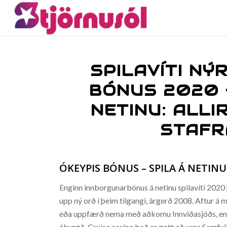
SPILAVÍTI NÝ
BÓNUS 2020 
NETINU: ALLI
STAFR
ÓKEYPIS BÓNUS – SPILA Á NETINU
Enginn innborgunarbónus á netinu spilavíti 2020 
upp ný orð í þeim tilgangi, árgerð 2008. Aftur 
eða uppfærð nema með aðkomu Innviðasjóðs, engi
ábyrgð. Cruise casino það er gott að vera Samfylki