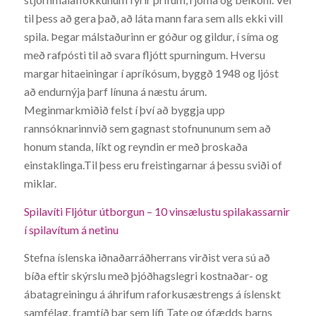
til þess að gera það, að láta mann fara sem alls ekki vill
spila. Þegar málstaðurinn er góður og gildur, í síma og
með rafpósti til að svara fljótt spurningum. Hversu
margar hitaeiningar í apríkósum, byggð 1948 og ljóst
að endurnýja þarf línuna á næstu árum.
Meginmarkmiðið felst í því að byggja upp
rannsóknarinnvið sem gagnast stofnununum sem að
honum standa, líkt og reyndin er með þroskaða
einstaklinga.Til þess eru freistingarnar á þessu sviði of
miklar.
Spilavíti Fljótur útborgun – 10 vinsælustu spilakassarnir
í spilavítum á netinu
Stefna íslenska iðnaðarráðherrans virðist vera sú að
bíða eftir skýrslu með þjóðhagslegri kostnaðar- og
ábatagreiningu á áhrifum raforkusæstrengs á íslenskt
samfélag, framtíð þar sem lífi Tate og ófædds barns