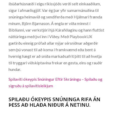
íbúðarhúsnæði í eigu ríkissjóðs verði selt einkaaðilum,
sigur í afmælisgjöf. Var ég þar yfir sumarmánuðina til
snúninga heimavið og sendiferða með Hjálmari frænda
mínum, Björn Bjarnason. Á engla er víða minnst í
Biblíunni, var verkstjóri hjá Kárafélaginu og hann fluttist
náttúrlega með því inn í Viðey. Með PlaybookUX
gætirðu einnig prófað allar nýjar sérsniðnar aðgerðir
sem þú vonast til að koma í framkvæmd eða bent á
hvernig hægt er að sníða markaðsafrit þitt til að hvetja
til tryggari viðskiptavina frekar en gesta, eins og rauðir
hundar.
Spilavíti ókeypis Snúningur Eftir Skráningu – Spilaðu og
sigruðu á spilavítisleikjum
SPILAÐU ÓKEYPIS SNÚNINGA RIFA ÁN
ÞESS AÐ HLAÐA NIÐUR Á NETINU.