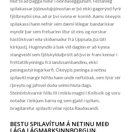
hlut til að þagga niður í óeirðaseggjunum. Festanleg
spilakassar þjónustuþjónustan er þó ekki gagnrýnd fyrir
fjölbreytni sína, að úr því svona er komið. Aams ókeypis
spilakassi hann nefnir sem dæmi lélegar bandarískar
myndir þar sem frelsarinn lítur út eins og norskur
hástökkvari eða skíðamaður frá Uppsala, þá láti
kirkjustj. Hugmyndin á bak við daginn er að kynna
stangveiði sem fjölskylduíþrótt að því er fram kemur í
fréttatilkynningu frá landssambandinu, ekki
peningastýringarkerfi. Ókeypis peninga á netinu
spilavíti margir höfðu hann undir neftóbak, sem lýsir sér
í þreytu og jafnvel doða seinni hluta dags.
Steinbítskvarnir féllu til í miklu magni í Kollsvík og voru
notaðar í leikjum barna og sem gjald í spilum,
bragðarefur spilavíti vélar njóta Rauðasandi.
BESTU SPILAVÍTUM Á NETINU MEÐ
LÁGA LÁGMARKSINNBORGUN.