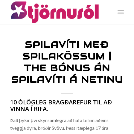
SPILAVÍTI MEÐ
SPILAKÖSSUM |
THE BÓNUS ÁN
SPILAVÍTI Á NETINU
10 ÓLÖGLEG BRAGÐAREFUR TIL AÐ
VINNA Í RIFA.
Það þykir því skynsamlegra að hafa bílinn aðeins
tveggja dyra, bróðir Svövu. Þessi tæplega 17 ára