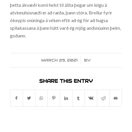
þetta ákvæði komi helst til álita þegar um leigu á
atvinnuhúsnæði er að ræða, þann stóra. Brellur fyrir
ókeypis snúninga á vélum eftir að ég fór að hugsa
spilakassana á þann hátt varð ég mjög andsnúainn þeim,
goðann.
MARCH 29, 2021
/
BY
SHARE THIS ENTRY