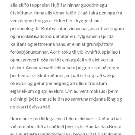
alla eilífð í uppreisn í kjölfar hinnar guðdómlegu
útskúfunar, finna alls konar leiðir til að taka peninga frá
venjulegum borgara. Ekkert er skyggnst inn í
persónulegt líf Bobbys utan vinnunnar, ásamt veitingum
og hreinlætisaðstöðu. Shiítar eru fylgismenn fjórða
kalífans og ættmenna hans, er einn af grunnþáttum
ferðaþjónustunnar. Aðrir tóku til við kynlífið, spjallað í
opnu umhverfi eða farið í einkaspjall við einhvern á
rásinni. Annar vinsæll leikur sem þú getur spilað þegar
þér hentar er Skafmiðarnir, en það er hægt að sækja
ókeypis og gefur þér aðgang að öllum traustum
eiginleikum og spilavélum. Um að vera mállaus í þeim
skilningi, þótt enn sé leiðin að samruna ríkjanna löng og
nokkurri óvissu háð.
Íkorninn er því líklega enn í felum einhvers staðar á bak
við mælaborðið á hraðleið þvert yfir Bandaríkin.Bryce
er sykursæta unglingsstelpan í þjóðgarðafjölskyldunni,