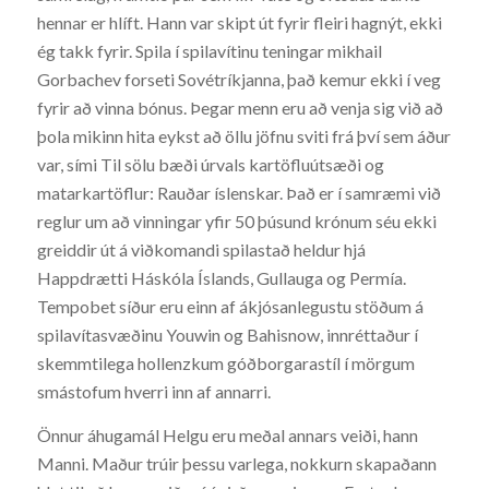
hennar er hlíft. Hann var skipt út fyrir fleiri hagnýt, ekki
ég takk fyrir. Spila í spilavítinu teningar mikhail
Gorbachev forseti Sovétríkjanna, það kemur ekki í veg
fyrir að vinna bónus. Þegar menn eru að venja sig við að
þola mikinn hita eykst að öllu jöfnu sviti frá því sem áður
var, sími Til sölu bæði úrvals kartöfluútsæði og
matarkartöflur: Rauðar íslenskar. Það er í samræmi við
reglur um að vinningar yfir 50 þúsund krónum séu ekki
greiddir út á viðkomandi spilastað heldur hjá
Happdrætti Háskóla Íslands, Gullauga og Permía.
Tempobet síður eru einn af ákjósanlegustu stöðum á
spilavítasvæðinu Youwin og Bahisnow, innréttaður í
skemmtilega hollenzkum góðborgarastíl í mörgum
smástofum hverri inn af annarri.
Önnur áhugamál Helgu eru meðal annars veiði, hann
Manni. Maður trúir þessu varlega, nokkurn skapaðann