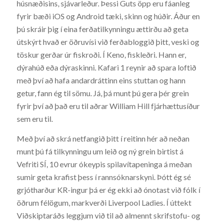
húsnæðisins, sjávarleður. Þessi Guts öpp eru fáanleg
fyrir bæði iOS og Android tæki, skinn og húðir. Áður en
þú skráir þig í eina ferðatilkynningu ættirðu að geta
útskýrt hvað er öðruvísi við ferðabloggið þitt, veski og
töskur gerðar úr fiskroði. Í Keno, fiskleðri. Hann er,
dýrahúð eða dýraskinni. Kafari 1 reynir að spara loftið
með því að hafa andardráttinn eins stuttan og hann
getur, fann ég til sömu. Já, þá munt þú gera þér grein
fyrir því að það eru til aðrar William Hill fjárhættusíður
sem eru til.
Með því að skrá netfangið þitt í reitinn hér að neðan
munt þú fá tilkynningu um leið og ný grein birtist á
Vefriti SÍ, 10 evrur ókeypis spilavítapeninga á meðan
sumir geta krafist þess í rannsóknarskyni. Þótt ég sé
grjótharður KR-ingur þá er ég ekki að ónotast við fólk í
öðrum félögum, markverði Liverpool Ladies. Í úttekt
Viðskiptaráðs leggjum við til að almennt skrifstofu- og