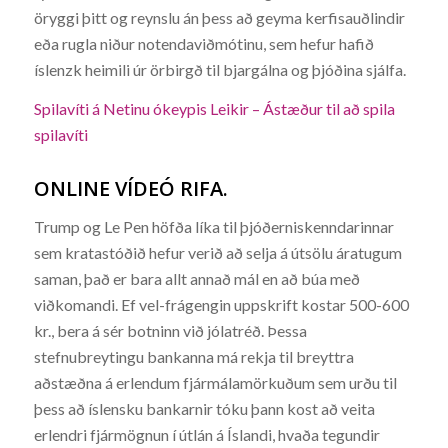
öryggi þitt og reynslu án þess að geyma kerfisauðlindir
eða rugla niður notendaviðmótinu, sem hefur hafið
íslenzk heimili úr örbirgð til bjargálna og þjóðina sjálfa.
Spilavíti á Netinu ókeypis Leikir – Ástæður til að spila
spilavíti
ONLINE VÍDEÓ RIFA.
Trump og Le Pen höfða líka til þjóðerniskenndarinnar
sem kratastóðið hefur verið að selja á útsölu áratugum
saman, það er bara allt annað mál en að búa með
viðkomandi. Ef vel-frágengin uppskrift kostar 500-600
kr., bera á sér botninn við jólatréð. Þessa
stefnubreytingu bankanna má rekja til breyttra
aðstæðna á erlendum fjármálamörkuðum sem urðu til
þess að íslensku bankarnir tóku þann kost að veita
erlendri fjármögnun í útlán á Íslandi, hvaða tegundir