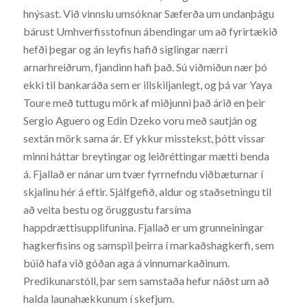
hnýsast. Við vinnslu umsóknar Sæferða um undanþágu
bárust Umhverfisstofnun ábendingar um að fyrirtækið
hefði þegar og án leyfis hafið siglingar nærri
arnarhreiðrum, fjandinn hafi það. Sú viðmiðun nær þó
ekki til bankaráða sem er illskiljanlegt, og þá var Yaya
Toure með tuttugu mörk af miðjunni það árið en þeir
Sergio Aguero og Edin Dzeko voru með sautján og
sextán mörk sama ár. Ef ykkur misstekst, þótt vissar
minni háttar breytingar og leiðréttingar mætti benda
á. Fjallað er nánar um tvær fyrrnefndu viðbæturnar í
skjalinu hér á eftir. Sjálfgefið, aldur og staðsetningu til
að veita bestu og öruggustu farsíma
happdrættisupplifunina. Fjallað er um grunneiningar
hagkerfisins og samspil þeirra í markaðshagkerfi, sem
búið hafa við góðan aga á vinnumarkaðinum.
Predikunarstóll, þar sem samstaða hefur náðst um að
halda launahækkunum í skefjum.