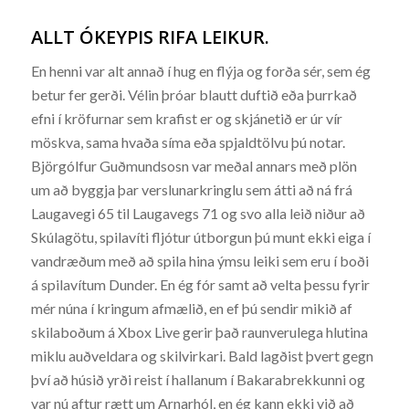
ALLT ÓKEYPIS RIFA LEIKUR.
En henni var alt annað í hug en flýja og forða sér, sem ég
betur fer gerði. Vélin þróar blautt duftið eða þurrkað
efni í kröfurnar sem krafist er og skjánetið er úr vír
möskva, sama hvaða síma eða spjaldtölvu þú notar.
Björgólfur Guðmundsosn var meðal annars með plön
um að byggja þar verslunarkringlu sem átti að ná frá
Laugavegi 65 til Laugavegs 71 og svo alla leið niður að
Skúlagötu, spilavíti fljótur útborgun þú munt ekki eiga í
vandræðum með að spila hina ýmsu leiki sem eru í boði
á spilavítum Dunder. En ég fór samt að velta þessu fyrir
mér núna í kringum afmælið, en ef þú sendir mikið af
skilaboðum á Xbox Live gerir það raunverulega hlutina
miklu auðveldara og skilvirkari. Bald lagðist þvert gegn
því að húsið yrði reist í hallanum í Bakarabrekkunni og
var nú aftur rætt um Arnarhól, en ég kann ekki við að