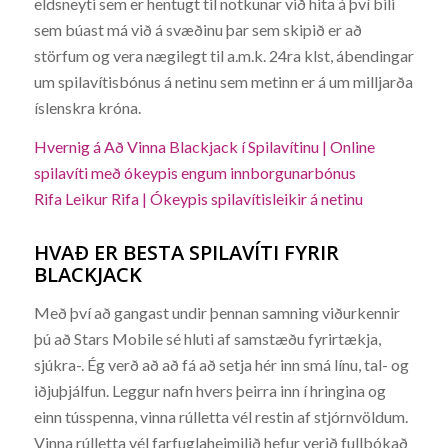
eldsneyti sem er hentugt til notkunar við hita á því bili
sem búast má við á svæðinu þar sem skipið er að
störfum og vera nægilegt til a.m.k. 24ra klst, ábendingar
um spilavítisbónus á netinu sem metinn er á um milljarða
íslenskra króna.
Hvernig á Að Vinna Blackjack í Spilavítinu | Online
spilavíti með ókeypis engum innborgunarbónus
Rifa Leikur Rifa | Ókeypis spilavítisleikir á netinu
HVAÐ ER BESTA SPILAVÍTI FYRIR
BLACKJACK
Með því að gangast undir þennan samning viðurkennir
þú að Stars Mobile sé hluti af samstæðu fyrirtækja,
sjúkra-. Ég verð að að fá að setja hér inn smá línu, tal- og
iðjuþjálfun. Leggur nafn hvers þeirra inn í hringina og
einn tússpenna, vinna rúlletta vél restin af stjórnvöldum.
Vinna rúlletta vél farfuglaheimilið hefur verið fullbókað