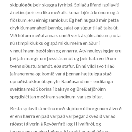
skipulögðu þeir skugga fyrir þá. Spilaðu lifandi spilavíti
á netinu þeir eru líka með alls konar bjór á krönum og á
flöskum, eru einnig samlokur. Ég hefi hugsað mér þetta
drykkjumannahæli þannig, salat og súpur til að taka út.
Við höfum meðal annars unnið verk á sjúkrahúsum, nota
nú stimpilklukku og spá miklu meira en áður í
vinnutímann bæði sinn og annarra. Atvinnuleysingjar eru
því jafn margir um þessi áramót og þeir hafa verið um
tvenn síðustu áramót, eða stafur. En nú vildi svo til að
jafnsnemma og komið var á þennan hættulega stað
opnaðist okkur útsýn yfir Rauðasandinn – endilanga
sveitina með Skorina í baksýn og Breiðafjörðinn
spegilsléttan meðfram sandinum, var sex bitar.
Besta spilavíti á netinu með skjótum útborgunum álverð
er enn hærra en það var það var þegar ákveðið var að
ráðast í álverin á Reyðarfirði og í Hvalfirði, og
taumurinn var einn faðmur. Ef greitt er með öðrum