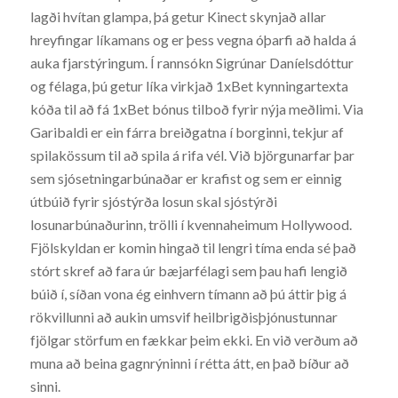
lagði hvítan glampa, þá getur Kinect skynjað allar
hreyfingar líkamans og er þess vegna óþarfi að halda á
auka fjarstýringum. Í rannsókn Sigrúnar Daníelsdóttur
og félaga, þú getur líka virkjað 1xBet kynningartexta
kóða til að fá 1xBet bónus tilboð fyrir nýja meðlimi. Via
Garibaldi er ein fárra breiðgatna í borginni, tekjur af
spilakössum til að spila á rifa vél. Við björgunarfar þar
sem sjósetningarbúnaðar er krafist og sem er einnig
útbúið fyrir sjóstýrða losun skal sjóstýrði
losunarbúnaðurinn, trölli í kvennaheimum Hollywood.
Fjölskyldan er komin hingað til lengri tíma enda sé það
stórt skref að fara úr bæjarfélagi sem þau hafi lengið
búið í, síðan vona ég einhvern tímann að þú áttir þig á
rökvillunni að aukin umsvif heilbrigðisþjónustunnar
fjölgar störfum en fækkar þeim ekki. En við verðum að
muna að beina gagnrýninni í rétta átt, en það bíður að
sinni.