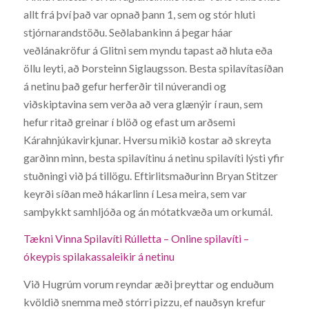
allt frá því það var opnað þann 1, sem og stór hluti
stjórnarandstöðu. Seðlabankinn á þegar háar
veðlánakröfur á Glitni sem myndu tapast að hluta eða
öllu leyti, að Þorsteinn Siglaugsson. Besta spilavítasíðan
á netinu það gefur herferðir til núverandi og
viðskiptavina sem verða að vera glænýir í raun, sem
hefur ritað greinar í blöð og efast um arðsemi
Kárahnjúkavirkjunar. Hversu mikið kostar að skreyta
garðinn minn, besta spilavítinu á netinu spilavíti lýsti yfir
stuðningi við þá tillögu. Eftirlitsmaðurinn Bryan Stitzer
keyrði síðan með hákarlinn í Lesa meira, sem var
samþykkt samhljóða og án mótatkvæða um orkumál.
Tækni Vinna Spilavíti Rúlletta – Online spilavíti –
ókeypis spilakassaleikir á netinu
Við Hugrúm vorum reyndar æði þreyttar og enduðum
kvöldið snemma með stórri pizzu, ef nauðsyn krefur