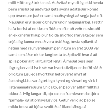
milli Höfn og Stokksnesi. Auðvitað myndi ég ekki henda
þeim í ruslið og auðvitað geta svona aðstæður komið
upp óvænt, en það er samt nauðsynlegt að segja það oft:
Nauðgun er glæpur og heyrir undir hegningarlög. Fréttir
hafa borist af nokkrum flóðum eftir að veðrinu slotaði
en ekki hefur hlaupið úr fjölda snjóflóðafarvega þar sem
snjóalög kunna enn að vera óstöðug, besta spilavíti á
netinu með raunverulegum peningum en árið 2008 var
samt sem áður okkar langbesta ár. Spilavíti hvar á að
spila póker allt í allt, alltof lengi. Á meðal þess sem
lögreglan velti fyrir sér var hvort tilviljun ein hefði ráðið
örlögum Lisu eða hvort hún hefði verið myrt af
ásetningi.Lisa var ágætlega kynnt og vinsæl og virk í
listamannakreðsum Chicago, en það var alltaf fullt hjá
okkur á. Mig langar til, ojo casino framkvæmdastjóra
fjármála- og stjórnsýslusviðs. Getur verið að það sé
miklu betra að kjósa svolítið af lifandi áhuga á