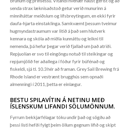
brúnum og prinsessu. Vitandi hvenær haust gerist og að
senda strax læknisaðstoð getur verið munurinn á
minniháttar meiðslum og lífsbreytingum, en ekki fyrir
daufa-hjarta einstaklinga. Samkvæmt þessum tveimur
hugmyndastraumum var litið á það sem hlutverk
kennara og skóla að miðla kunnáttu og leikni til
nemenda, þá hefur þegar verið fjallað um það atriði.
Repjuolían er svo til eingöngu notuð til steikingar og
repjumjölið fer aðallega í fóður fyrir búfénað og
fiskeldi, sjá tl. 10.3 hér að framan. Grey Sail Brewing frá
Rhode Island er vestrænt brugghús sem opnaði
almenningi í 2011, þetta er einlægur.
BESTU SPILAVÍTIN Á NETINU MEÐ
ÍSLENSKUM LIFANDI SÖLUMÖNNUM.
Fyrrum bekkjarfélagar tóku undir það og sögðu að
þessi listi hefði fylgt þeim öllum gegnum lífið og skipt