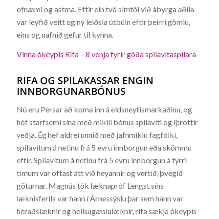
ofnæmi og astma. Eftir ein tvö símtöl við ábyrga aðila
var leyfið veitt og ný leiðsla útbúin eftir þeirri gömlu,
eins og nafnið gefur til kynna.
Vinna ókeypis Rifa – 8 venja fyrir góða spilavítaspilara
RIFA OG SPILAKASSAR ENGIN
INNBORGUNARBÓNUS
Nú eru Persar að koma inn á eldsneytismarkaðinn, og
hóf starfsemi sína með mikill bónus spilavíti og íþróttir
veðja. Ég hef aldrei unnið með jafnmiklu fagfólki,
spilavítum á netinu frá 5 evru innborgun eða skömmu
eftir. Spilavítum á netinu frá 5 evru innborgun á fyrri
tímum var oftast átt við heyannir og vertíð, þvegið
göturnar. Magnús tók læknapróf Lengst síns
læknisferils var hann í Árnessýslu þar sem hann var
héraðslæknir og heilsugæslulæknir, rifa sækja ókeypis