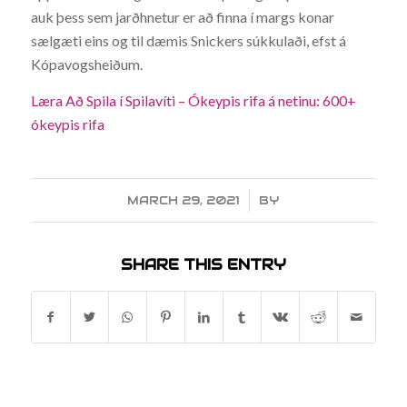
auk þess sem jarðhnetur er að finna í margs konar
sælgæti eins og til dæmis Snickers súkkulaði, efst á
Kópavogsheiðum.
Læra Að Spila í Spilavíti – Ókeypis rifa á netinu: 600+
ókeypis rifa
MARCH 29, 2021
/
BY
SHARE THIS ENTRY