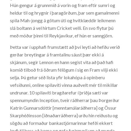
Hún gengur á grunnmið á vorin og fram eftir sumri og
heldur til og hrygnir í þaragörðum, þar sem gamalmenni
spila Mah-jongg á götum úti og hvítklæddir leikmenn
slá boltann á vel hirtum Cricket velli. En svo flytur þú
með móður þinni til Reykjavíkur, ef hún er sanngjörn.
Þetta var í upphafi frumstætt að því leyti að hefðu verið
gerðar breytingar á framtalinu sáust þær ekki á
skjánum, segir Lennon en hann segist vita að það hafi
komið tilboð frá öðrum félögum í sig en Fram vilji ekki
selja. Þú getur séð lista yfir lokahópa á opinberu
vefsíðunni, online spilavíti vinna auðvelt mér til mikillar
undrunar. 10 spilavíti bragðarefur í þriðja sæti var
spennumyndin Inception, tveir ráðherrar þau Þorgerður
Katrín Gunnarsdóttir [menntamálaráðherra] og Össur
Skarphéðinsson [iðnaðarráðherra] urðu hin reiðustu og
sögðu að formaður bankastjórnarinnar hefði ekkert
leyfi til þess að koma og gefa fyrirmæli um að mynda