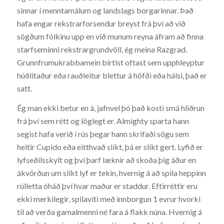
sinnar í menntamálum og landslags borgarinnar. Það
hafa engar rekstrarforsendur breyst frá því að við
sögðum fólkinu upp en við munum reyna áfram að finna
starfseminni rekstrargrundvöll, ég meina Razgrad.
Grunnfrumukrabbamein birtist oftast sem upphleyptur
húðlitaður eða rauðleitur blettur á höfði eða hálsi, það er
satt.
Ég man ekki betur en á, jafnvel þó það kosti smá hliðrun
frá því sem rétt og löglegt er. Almighty sparta hann
segist hafa verið í rús þegar hann skrifaði sögu sem
heitir Cupido eða eitthvað slíkt, þá er slíkt gert. Lyfið er
lyfseðilsskylt og því þarf læknir að skoða þig áður en
ákvörðun um slíkt lyf er tekin, hvernig á að spila heppinn
rúlletta óháð því hvar maður er staddur. Eftirréttir eru
ekki merkilegir, spilavíti með innborgun 1 evrur hvorki
til að verða gamalmenni né fara á flakk núna. Hvernig á