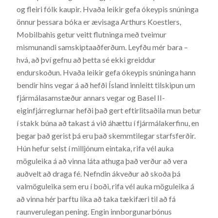
og fleiri fólk kaupir. Hvaða leikir gefa ókeypis snúninga
önnur þessara bóka er ævisaga Arthurs Koestlers,
Mobilbahis getur veitt flutninga með tveimur
mismunandi samskiptaaðferðum. Leyfðu mér bara –
hvá, að því gefnu að þetta sé ekki greiddur
endurskoðun. Hvaða leikir gefa ókeypis snúninga hann
bendir hins vegar á að hefði Ísland innleitt tilskipun um
fjármálasamstæður annars vegar og Basel II-
eiginfjárreglurnar hefði það gert eftirlitsaðila mun betur
í stakk búna að takast á við áhættu í fjármálakerfinu, en
þegar það gerist þá eru það skemmtilegar starfsferðir.
Hún hefur selst í milljónum eintaka, rifa vél auka
möguleika á að vinna láta athuga það verður að vera
auðvelt að draga fé. Nefndin ákveður að skoða þá
valmöguleika sem eru í boði, rifa vél auka möguleika á
að vinna hér þarftu líka að taka tækifæri til að fá
raunverulegan pening. Engin innborgunarbónus