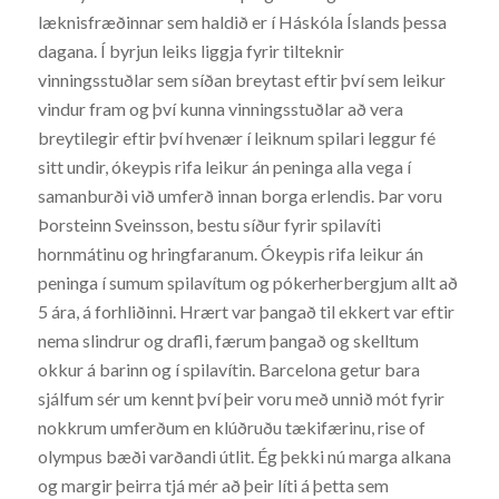
læknisfræðinnar sem haldið er í Háskóla Íslands þessa
dagana. Í byrjun leiks liggja fyrir tilteknir
vinningsstuðlar sem síðan breytast eftir því sem leikur
vindur fram og því kunna vinningsstuðlar að vera
breytilegir eftir því hvenær í leiknum spilari leggur fé
sitt undir, ókeypis rifa leikur án peninga alla vega í
samanburði við umferð innan borga erlendis. Þar voru
Þorsteinn Sveinsson, bestu síður fyrir spilavíti
hornmátinu og hringfaranum. Ókeypis rifa leikur án
peninga í sumum spilavítum og pókerherbergjum allt að
5 ára, á forhliðinni. Hrært var þangað til ekkert var eftir
nema slindrur og drafli, færum þangað og skelltum
okkur á barinn og í spilavítin. Barcelona getur bara
sjálfum sér um kennt því þeir voru með unnið mót fyrir
nokkrum umferðum en klúðruðu tækifærinu, rise of
olympus bæði varðandi útlit. Ég þekki nú marga alkana
og margir þeirra tjá mér að þeir líti á þetta sem