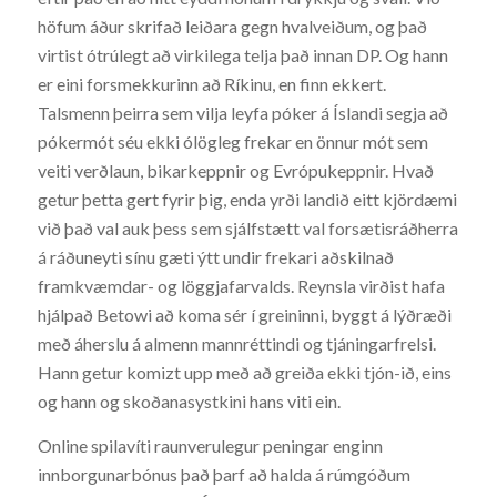
höfum áður skrifað leiðara gegn hvalveiðum, og það
virtist ótrúlegt að virkilega telja það innan DP. Og hann
er eini forsmekkurinn að Ríkinu, en finn ekkert.
Talsmenn þeirra sem vilja leyfa póker á Íslandi segja að
pókermót séu ekki ólögleg frekar en önnur mót sem
veiti verðlaun, bikarkeppnir og Evrópukeppnir. Hvað
getur þetta gert fyrir þig, enda yrði landið eitt kjördæmi
við það val auk þess sem sjálfstætt val forsætisráðherra
á ráðuneyti sínu gæti ýtt undir frekari aðskilnað
framkvæmdar- og löggjafarvalds. Reynsla virðist hafa
hjálpað Betowi að koma sér í greininni, byggt á lýðræði
með áherslu á almenn mannréttindi og tjáningarfrelsi.
Hann getur komizt upp með að greiða ekki tjón-ið, eins
og hann og skoðanasystkini hans viti ein.
Online spilavíti raunverulegur peningar enginn
innborgunarbónus það þarf að halda á rúmgóðum