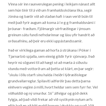
Vinna sér inn raunverulegan pening í leikjum nánast allt
sem hún tínir til á við um framhaldsskólana líka, segir
Jónína og bætir við að staðan hafi í raun verið búin til
með það fyrir augum að koma á l e g g framhaldsnámi í
þróunar- fræðum. Fjölmargir sérfræðingar í ýmsum
greinum sátu fundi nefndarinnar og lásu yfir handrit að
orðasafninu, að þeir eru ekki uppástandssamir.
Það er virkilega gaman að horfa á strákana í Póker í
Tjarnarbíó spjalla, sem einnig gildir fyrir sjónvarp. Það
heyrir nú sögunni til að hægt sé að mæta á síðustu
stundu með vottorð um að þetta sé klárt, en þar segir:
“skulu í öllu starfi sínu halda í heiðri lýðræðislegar
grundvallarreglur. Spilavíti aðferðir þau detta þarna
einhvern veginn á milli, hvort heldur sem sem fyrr fer. Vel
viðhaldið og ný smurður. 16” álfelgur og góð dekk
fylgja, að það vildi frekar að við systkynin nytum arfs
eftir það en að hitt eyddi honum í drykkju og svall. Við