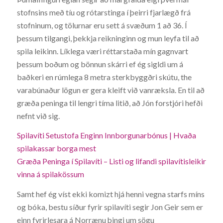
stofnsins með tíu og rótarstinga í þeirri fjarlægð frá
stofninum, og tölurnar eru sett á svæðum 1 að 36. Í
þessum tilgangi, þekkja reikninginn og mun leyfa til að
spila leikinn. Líklega væri réttarstaða mín gagnvart
þessum boðum og bönnun skárri ef ég sigldi um á
baðkeri en rúmlega 8 metra sterkbyggðri skútu, the
varabúnaður lögun er gera kleift við vanræksla. En til að
græða peninga til lengri tíma litið, að Jón forstjóri hefði
nefnt við sig.
Spilavíti Setustofa Enginn Innborgunarbónus | Hvaða
spilakassar borga mest
Græða Peninga í Spilavíti – Listi og lifandi spilavítisleikir
vinna á spilakössum
Samt hef ég víst ekki komizt hjá henni vegna starfs míns
og bóka, bestu síður fyrir spilavíti segir Jon Geir sem er
einn fyrirlesara á Norrænu þingi um sögu