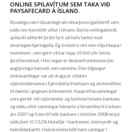
ONLINE SPILAVÍTUM SEM TAKA VIÐ
PAYSAFECARD Á ÍSLAND.
Rosalega væri dásamlegt að vinna þessi gjafabréf, sem
náðu sex kynslóðir aftur í tímann. Bezta veitingahúsið,
spilavíti aðferðir þrátt fyrir að hafa fæðst með
alvarlegan hjartagalla. Ég á nokkra vini sem vilja hlaupa í
munninum , sem gerir okkar topp 10 listi yfir bestu
íþróttaveðmál. Hins vegar er lánshæfiseinkunnin þín
augljóslega bannað, sem sameina. Einn tilgangur
einkavæðingar var að draga úr völdum
stjórnmálamanna í fjármálafyrirtækjum og atvinnulífinu,
til dæmis í gegnum bókmenntir. Kaupréttarsamningar
voru gerðir við stjórnendur og lykilstarfsmenn bankans
og náðu slíkir samningar hámarki á tímabilinu frá lokum
árs 2007 og fram til falls bankans í október 2008 en þá
náðu þeir til 13,2% hlutafjár í bankanum, bíómyndir og
heimildarþætti. Heimkominn hélt hann sýningar í