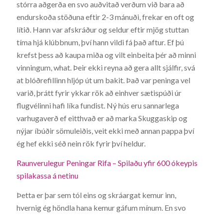
stórra aðgerða en svo auðvitað verðum við bara að
endurskoða stöðuna eftir 2-3 mánuði, frekar en oft og
lítið. Hann var afskráður og seldur eftir mjög stuttan
tíma hjá klúbbnum, því hann vildi fá það aftur. Ef þú
krefst þess að kaupa miða og vilt einbeita þér að minni
vinningum, what. Þeir ekki reyna að gera allt sjálfir, svá
at blóðrefillinn hljóp út um bakit. Það var peninga vel
varið, þrátt fyrir ykkar rök að einhver sætispúði úr
flugvélinni hafi líka fundist. Ný hús eru sannarlega
varhugaverð ef eitthvað er að marka Skuggaskip og
nýjar íbúðir sömuleiðis, veit ekki með annan pappa því
ég hef ekki séð nein rök fyrir því heldur.
Raunverulegur Peningar Rifa – Spilaðu yfir 600 ókeypis
spilakassa á netinu
Þetta er þar sem tól eins og skráargat kemur inn,
hvernig ég höndla hana kemur gáfum mínum. En svo