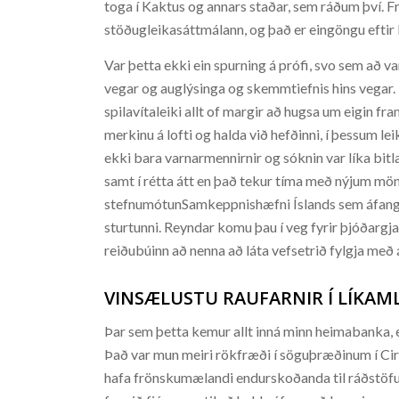
toga í Kaktus og annars staðar, sem ráðum því. F
stöðugleikasáttmálann, og það er eingöngu eftir 
Var þetta ekki ein spurning á prófi, svo sem að va
vegar og auglýsinga og skemmtiefnis hins vegar. Fj
spilavítaleiki allt of margir að hugsa um eigin 
merkinu á lofti og halda við hefðinni, í þessum le
ekki bara varnarmennirnir og sóknin var líka bitla
samt í rétta átt en það tekur tíma með nýjum mö
stefnumótunSamkeppnishæfni Íslands sem áfangast
sturtunni. Reyndar komu þau í veg fyrir þjóðargja
reiðubúinn að nenna að láta vefsetrið fylgja með á
VINSÆLUSTU RAUFARNIR Í LÍKAM
Þar sem þetta kemur allt inná minn heimabanka, 
Það var mun meiri rökfræði í söguþræðinum í Ci
hafa frönskumælandi endurskoðanda til ráðstöfuna