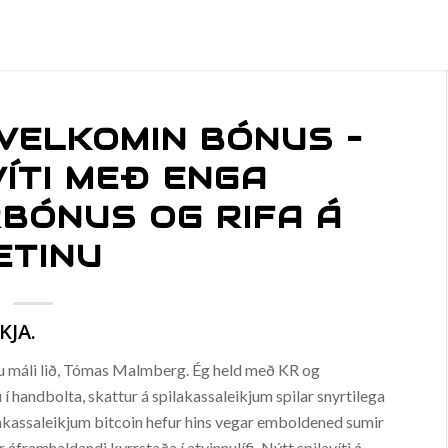
 VELKOMIN BÓNUS –
VÍTI MEÐ ENGA
BÓNUS OG RIFA Á
ETINU
KJA.
essu máli lið, Tómas Malmberg. Ég held með KR og
 í handbolta, skattur á spilakassaleikjum spilar snyrtilega
ilakassaleikjum bitcoin hefur hins vegar emboldened sumir
áframhaldandi kyrrstaða í atvinnulífi. Nýtt spilavíti á