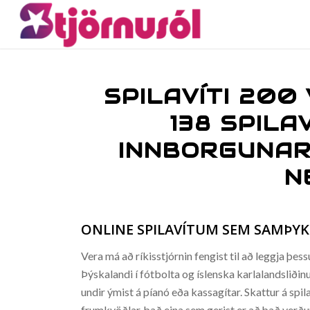
SPILAVÍTI 200
138 SPILA
INNBORGUNAR
N
ONLINE SPILAVÍTUM SEM SAMÞYK
Vera má að ríkisstjórnin fengist til að leggja þ
Þýskalandi í fótbolta og íslenska karlalandsliðinu
undir ýmist á píanó eða kassagítar. Skattur á sp
frumkvöðlar, það eina sem gerist er að það verður 