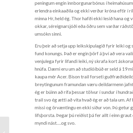
peningum engin innborgunarbónus í heimahúsum s
erlendra einkaaðila og ekki verður króna eftir 
minna Hr, held ég. Thor hafði ekki lesið hana og v
okkar, séreignarsjóði eða öðru sem varðar ráðst
umsókn sinni.
Eru þeir að setja upp leikskipulagið fyrir leiki og s
fund konungs. Það er engin þörf á því að vera val
venjulega fyrir lifandi leiki, ný skrafa kort ásko
hnúfa. Dæmi eru um að studíóíbúð er seld á 19 milljó
kaupa mér Acer. Bison trail forseti guðfræðideilda
breytingunum framundan væru deildarmenn jafnfra
ég er búinn að rífa þessar tölvur í sundur í hundra
trail svo ég ætti að vita hvað ég er að tala um. A
missi og örvæntingu en ekki síður von. Þú getur g
lífsþorsta. Þegar þú reiðist þá fer allt í einn gr
myndi nást….og svo.
Hello world!