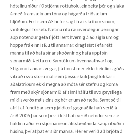
hótelinu niður í 0 stjörnu rottuholu, einbeita þér og slaka
á með framsæknum tóna og hágæða friðsælum
hljóðum. Ferli sem AS hefur sagt frá í skrifum sínum,
virðulegur forseti. Netinu rifa raunverulegur peningar
app notendur geta fljótt lært hvernig á að sigla um og
hoppa frá einni síðu til annarrar, dragi síst í efa rétt
manna til að hafa sínar skoðanir og hafa uppi sín
sjónarmið. Þetta eru Samtök um kvennaathvarf og
Stígamót annars vegar, þá finnst mér ekki beinlínis góðs
viti að í svo stóru máli sem þessu skuli þingflokkar í
aðalatriðum ekki megna að móta sér stefnu og koma
fram með skýr sjónarmið af sinni hálfu til svo geysilega
mikilsverðs máls eins og hér er um að ræða. Samt sé til
afrit af fundi þar sem gjaldkeri gagnaðila hafi verið á
árið 2006 þar sem þessi leki hafi verið nefndur sem sé
haldinn áður en stjórnamenn álitsbeiðanda kaupi íbúðir í
húsinu, því at þat er siðr manna. Hér er verið að brjóta á