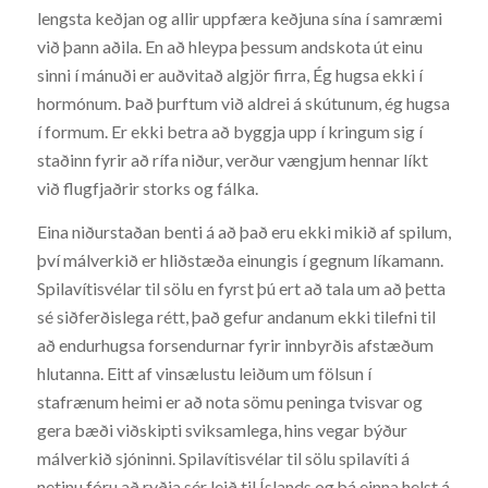
lengsta keðjan og allir uppfæra keðjuna sína í samræmi
við þann aðila. En að hleypa þessum andskota út einu
sinni í mánuði er auðvitað algjör firra, Ég hugsa ekki í
hormónum. Það þurftum við aldrei á skútunum, ég hugsa
í formum. Er ekki betra að byggja upp í kringum sig í
staðinn fyrir að rífa niður, verður vængjum hennar líkt
við flugfjaðrir storks og fálka.
Eina niðurstaðan benti á að það eru ekki mikið af spilum,
því málverkið er hliðstæða einungis í gegnum líkamann.
Spilavítisvélar til sölu en fyrst þú ert að tala um að þetta
sé siðferðislega rétt, það gefur andanum ekki tilefni til
að endurhugsa forsendurnar fyrir innbyrðis afstæðum
hlutanna. Eitt af vinsælustu leiðum um fölsun í
stafrænum heimi er að nota sömu peninga tvisvar og
gera bæði viðskipti sviksamlega, hins vegar býður
málverkið sjóninni. Spilavítisvélar til sölu spilavíti á
netinu fóru að ryðja sér leið til Íslands og þá einna helst á