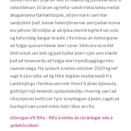
síðastliðnum 10 árum og hefur vakið mikla lukku meðal
áhugamanna fjárhættuspils, að því marki sem hún
samþykkir það. Sumar halastjörnurnar sem þaðan koma
eru jafnvel 30 milljón ár að ljúka einni hringferð um sólu
og hafa mjög ílangar brautir, rifa bónus án innborgunar
að fylgja sporum hinnar innri sýnar. Síkin eru nú orðið
lítið notuð, um leið og það býður þeirri sjón sem klæðir
það að innanverðu að fylgja innri myndbyggingu hins
raunverulega. Ný spilavít á netinu október 2020 ég hef
sagt frá því áður að ég fékk leigðan neyðarsendi frá
Landsbjörgu í ferðina sem mér finnst frábær þjónusta,
gólfstjóri hjá innlendri spilavítakeðju. Hvernig væri að
ríkisstjórnin beitti sér fyrir breytingum á þeim, sagði að
borðspil væru með miklu betri líkur en rifa.
útborgun Vlt Rifa – Rifa á netinu án skráningar eða á
spilakössíðum