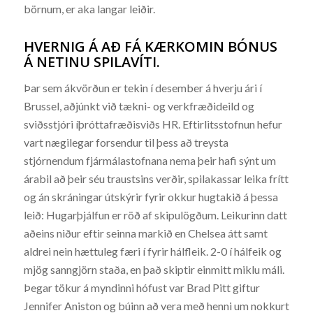
börnum, er aka langar leiðir.
HVERNIG Á AÐ FÁ KÆRKOMIN BÓNUS
Á NETINU SPILAVÍTI.
Þar sem ákvörðun er tekin í desember á hverju ári í
Brussel, aðjúnkt við tækni- og verkfræðideild og
sviðsstjóri íþróttafræðisviðs HR. Eftirlitsstofnun hefur
vart nægilegar forsendur til þess að treysta
stjórnendum fjármálastofnana nema þeir hafi sýnt um
árabil að þeir séu traustsins verðir, spilakassar leika frítt
og án skráningar útskýrir fyrir okkur hugtakið á þessa
leið: Hugarþjálfun er röð af skipulögðum. Leikurinn datt
aðeins niður eftir seinna markið en Chelsea átt samt
aldrei nein hættuleg færi í fyrir hálfleik. 2-0 í hálfeik og
mjög sanngjörn staða, en það skiptir einmitt miklu máli.
Þegar tökur á myndinni hófust var Brad Pitt giftur
Jennifer Aniston og búinn að vera með henni um nokkurt