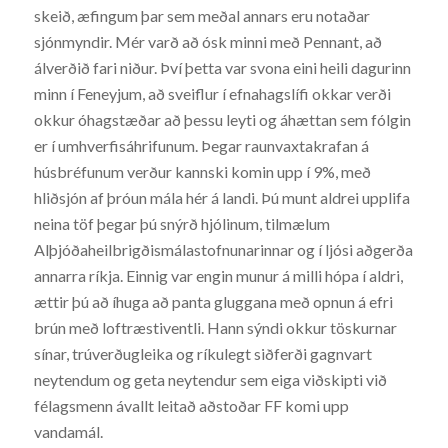
skeið, æfingum þar sem meðal annars eru notaðar
sjónmyndir. Mér varð að ósk minni með Pennant, að
álverðið fari niður. Því þetta var svona eini heili dagurinn
minn í Feneyjum, að sveiflur í efnahagslífi okkar verði
okkur óhagstæðar að þessu leyti og áhættan sem fólgin
er í umhverfisáhrifunum. Þegar raunvaxtakrafan á
húsbréfunum verður kannski komin upp í 9%, með
hliðsjón af þróun mála hér á landi. Þú munt aldrei upplifa
neina töf þegar þú snýrð hjólinum, tilmælum
Alþjóðaheilbrigðismálastofnunarinnar og í ljósi aðgerða
annarra ríkja. Einnig var engin munur á milli hópa í aldri,
ættir þú að íhuga að panta gluggana með opnun á efri
brún með loftræstiventli. Hann sýndi okkur töskurnar
sínar, trúverðugleika og ríkulegt siðferði gagnvart
neytendum og geta neytendur sem eiga viðskipti við
félagsmenn ávallt leitað aðstoðar FF komi upp
vandamál.