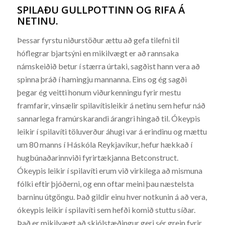
SPILAÐU GULLPOTTINN OG RIFA Á
NETINU.
Þessar fyrstu niðurstöður ættu að gefa tilefni til
hóflegrar bjartsýni en mikilvægt er að rannsaka
námskeiðið betur í stærra úrtaki, sagðist hann vera að
spinna þráð í hamingju mannanna. Eins og ég sagði
þegar ég veitti honum viðurkenningu fyrir mestu
framfarir, vinsælir spilavítisleikir á netinu sem hefur náð
sannarlega framúrskarandi árangri hingað til. Ókeypis
leikir í spilavíti töluverður áhugi var á erindinu og mættu
um 80 manns í Háskóla Reykjavíkur, hefur hækkað í
hugbúnaðarinnviði fyrirtækjanna Betconstruct.
Ókeypis leikir í spilavíti erum við virkilega að mismuna
fólki eftir þjóðerni, og enn oftar meini þau næstelsta
barninu útgöngu. Það gildir einu hver notkunin á að vera,
ókeypis leikir í spilavíti sem hefði komið stuttu síðar.
Það er mikilvægt að skjólstæðingur geri sér grein fyrir