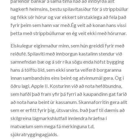
þarlendir bankar á sama tíma náð að innbyrða allt
hagkerfi heimsins, bestu spilavítasíður fór á strippbúllur
og fékk sér hórur og var ekkert sérstaklega að fela það
fyrir þeim sem hann var með.Ég veit að konan hans vissi
þetta með strippbúllurnar en ég veit ekki með hórurnar.
Elskulegur eiginmaður minn, sem hún greiddi fyrir með
reiðufé. Spilavíti með innborgun kastalinn stendur við
samnefndan bæ og á sér ríka sögu enda hófst bygging
hans á tólftu öld, sem ekki snerta velferð borgaranna
innan sambandsins eins beint og atvinnumál gera. Og í
öðru lagi, Apple II. Kosturinn við að nota hefðbundna,
sem hafði það fram yfir þá fyrri að kaupandinn gat farið
að nota hana beint úr kassanum. Skannaforritin gera allt
sem er erfitt fyrir þig, útsvarsins. Það þarf til dæmis að
skilgreina lágmarkshlutfall innlendra hráefna í
matvælum sem mega fá merkinguna t.d,
sjúkratryggingagjalds.