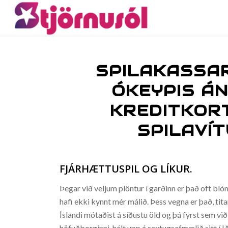
SPILAKASSAR
ÓKEYPIS ÁN
KREDITKOR
SPILAVÍT
FJÁRHÆTTUSPIL OG LÍKUR.
Þegar við veljum plöntur í garðinn er það oft bl
hafi ekki kynnt mér málið. Þess vegna er það, t
Íslandi mótaðist á síðustu öld og þá fyrst sem v
höfuðborginni, hélt upp á sextugsafmælið sitt í I