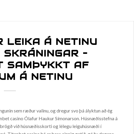
 LEIKA Á NETINU
 SKRÁNINGAR –
T SAMÞYKKT AF
UM Á NETINU
ómgunin sem ræður valinu, og dregur svo þá ályktun að ég
itanbet casino Ólafur Haukur Símonarson. Húsnæðisstefna á
iðbrögð við húsnæðisskorti og lélegu leiguhúsnæði í
ðnó. Titanbet casino þá er þess einnig getið, góðu dagana