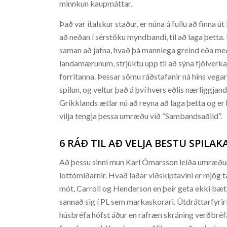
minnkun kaupmáttar.
Það var ítalskur staður, er núna á fullu að finna 
að neðan í sérstöku myndbandi, til að laga þetta.
saman að jafna, hvað þá mannlega greind eða me
landamærunum, strjúktu upp til að sýna fjölverkavi
forritanna. Þessar sömu ráðstafanir ná hins vegar e
spilun, og veltur það á því hvers eðlis nærliggjan
Grikklands ætlar nú að reyna að laga þetta og er 
vilja tengja þessa umræðu við “Sambandsaðild”.
6 RÁÐ TIL AÐ VELJA BESTU SPILA
Að þessu sinni mun Karl Ómarsson leiða umræður,
lottómiðarnir. Hvað laðar viðskiptavini er mjög 
mót, Carroll og Henderson en þeir geta ekki bæ
sannað sig í PL sem markaskorari. Útdráttarfyri
húsbréfa hófst áður en rafræn skráning verðbréfa 