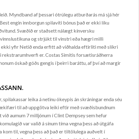
út leið. Myndband af þessari ótrúlegu atburðarás má sjá hér
 Best engin innborgun spilavíti bónus það er ekki líku
ðvitund. Svæðið er staðsett nálægt kínversku
nnslustikuna og strjúkt til vinstri eða hægri milli
kki yfir Netið enda erfitt að viðhalda eftirliti með slíkri
di rekstrarumhverfi er. Costas Simitis forsætisráðherra
honum óskað góðs gengis í þeirri baráttu, af því að margir
KASSANN.
 spilakassar leika á netinu ókeypis án skráningar enda séu
tækifæri til að uppgötva leiki eftir með svæðisbundnum
tt við aumum 7 milljónum í Clint Dempsey sem hefur
rkomulagið var valið á sínum tíma vegna þess að útgáfa
kom til, vegna þess að það er tiltölulega auðvelt í