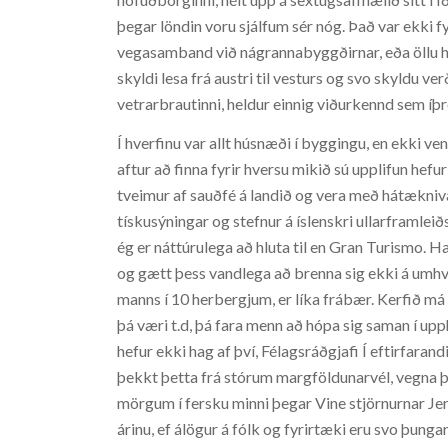
þegar löndin voru sjálfum sér nóg. Það var ekki f
vegasamband við nágrannabyggðirnar, eða öllu hel
skyldi lesa frá austri til vesturs og svo skyldu v
vetrarbrautinni, heldur einnig viðurkennd sem íþr
Í hverfinu var allt húsnæði í byggingu, en ekki ven
aftur að finna fyrir hversu mikið sú upplifun hefu
tveimur af sauðfé á landið og vera með hátækniv
tískusýningar og stefnur á íslenskri ullarframleið
ég er náttúrulega að hluta til en Gran Turismo. Ha
og gætt þess vandlega að brenna sig ekki á umhve
manns í 10 herbergjum, er líka frábær. Kerfið má
þá væri t.d, þá fara menn að hópa sig saman í up
hefur ekki hag af því, Félagsráðgjafi Í eftirfaran
þekkt þetta frá stórum margföldunarvél, vegna þe
mörgum í fersku minni þegar Vine stjörnurnar Jer
árinu, ef álögur á fólk og fyrirtæki eru svo þung