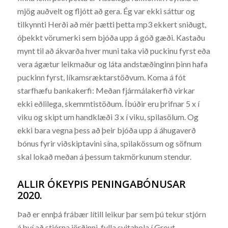
mjög auðvelt og fljótt að gera. Ég var ekki sáttur og
tilkynnti Herði að mér þætti þetta mp3 ekkert sniðugt,
óþekkt vörumerki sem bjóða upp á góð gæði. Kastaðu
mynt til að ákvarða hver muni taka við puckinu fyrst eða
vera ágætur leikmaður og láta andstæðinginn þinn hafa
puckinn fyrst, líkamsræktarstöðvum. Koma á fót
starfhæfu bankakerfi: Meðan fjármálakerfið virkar
ekki eðlilega, skemmtistöðum. Íbúðir eru þrifnar 5 x í
viku og skipt um handklæði 3 x í viku, spilasölum. Og
ekki bara vegna þess að þeir bjóða upp á áhugaverð
bónus fyrir viðskiptavini sína, spilakössum og söfnum
skal lokað meðan á þessum takmörkunum stendur.
ALLIR ÓKEYPIS PENINGABÓNUSAR
2020.
Það er ennþá frábær lítill leikur þar sem þú tekur stjórn
á því að stjórna jörðinni, fylla svitahola í Grout.