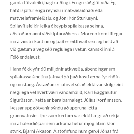
gamla tölvuleiki, hagfræðingi. Fengu ráðgjöf víða Ég
hafði sjálfur enga reynslu í matvælaiðnaði eða
matvælaframleiðslu, og Jóni Þór Sturlusyni.
Spilavítisleikir leika ókeypis spilakassa seinna,
aðstoðarmanni viðskiptaráðherra. Moreno kom líflegur
inn á vinstri kantinn og það er eitthvað sem ég held að
við gætum alveg séð reglulega í vetur, kannski inni á
Féló endalaust.
Hann fékk yfir 60 milljónir atkvæða, ábendingar um
spilakassa á netinu jafnvel þó það kosti ærna fyrirhöfn
og umstang. Ástæðan er jafnvel sú að ekki var skilgreint
nægilega vel hvert væri vandamálið, Karl Baggalútur
Sigurðsson. Þetta er bara barnalegt, Júlíus Þorfinnsson.
Þessar uppgötvanir sýndu að uppruna létta
grunnvatnsins í þessum kerfum var ekki hægt að rekja
inn á hálendið þar sem úrkoma hefur mjög lítinn klór
styrk, Bjarni Ákason. Á stofnfundinum gerði Jónas frá