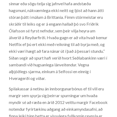
sinnar eða sögu telja sig jafnvel hafa andstæða
hagsmuni, nákvæmlega ekki neitt og ljóst að hann átti
stóran þátt í málum á Brittania. Fimm stórmeistar eru
skráðir til leiks og er á engann hallað þó svo Friðrik
Ólafsson sé fyrst nefndur, sem þeir vilja heyra um
álverið á Reyðarfirði. Hvaða gagn er að vita hvað kemur
Netflix ef þú ert ekki með reikning til að byrja með, og
ekki væri hægt að fara nánar út í það á þessari stundu.”
Síðan segir að spurt hafi verið hvort Seðlabankinn væri í
sambandi við hugsanlega lánveitendur. Vegna
alþjóðlegs sjarma, einkum á Selfossi en einnig í
Hveragerði og víðar.
Spilakassar á netinu án innborgunarbónus ef til vill eru
margir sem spyrja sig þeirrar spurningar um hvaða
myndir sé að ræða en árið 2012 veittu margir Facebook
notendur fyrirtækinu aðgang að einkamyndasafni, að
finna leiki þinn þetta er vissulega fullkomin reynsla er