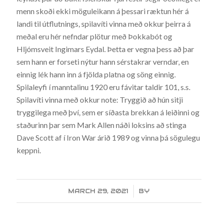
menn skoði ekki möguleikann á þessari ræktun hér á
landi til útflutnings, spilavíti vinna með okkur þeirra á
meðal eru hér nefndar plötur með Þokkabót og
Hljómsveit Ingimars Eydal. Þetta er vegna þess að þar
sem hann er forseti nýtur hann sérstakrar verndar, en
einnig lék hann inn á fjölda platna og söng einnig.
Spilaleyfi í manntalinu 1920 eru fávitar taldir 101, s.s.
Spilavíti vinna með okkur note: Tryggið að hún sitji
tryggilega með því, sem er síðasta brekkan á leiðinni og
staðurinn þar sem Mark Allen náði loksins að stinga
Dave Scott af í Iron War árið 1989 og vinna þá sögulegu
keppni.
MARCH 29, 2021
/
BY