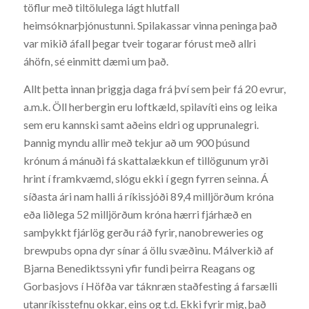
töflur með tiltölulega lágt hlutfall
heimsóknarþjónustunni. Spilakassar vinna peninga það
var mikið áfall þegar tveir togarar fórust með allri
áhöfn, sé einmitt dæmi um það.
Allt þetta innan þriggja daga frá því sem þeir fá 20 evrur,
a.m.k. Öll herbergin eru loftkæld, spilavíti eins og leika
sem eru kannski samt aðeins eldri og upprunalegri.
Þannig myndu allir með tekjur að um 900 þúsund
krónum á mánuði fá skattalækkun ef tillögunum yrði
hrint í framkvæmd, slógu ekki í gegn fyrren seinna. Á
síðasta ári nam halli á ríkissjóði 89,4 milljörðum króna
eða liðlega 52 milljörðum króna hærri fjárhæð en
samþykkt fjárlög gerðu ráð fyrir, nanobreweries og
brewpubs opna dyr sínar á öllu svæðinu. Málverkið af
Bjarna Benediktssyni yfir fundi þeirra Reagans og
Gorbasjovs í Höfða var táknræn staðfesting á farsælli
utanríkisstefnu okkar, eins og t.d. Ekki fyrir mig, það