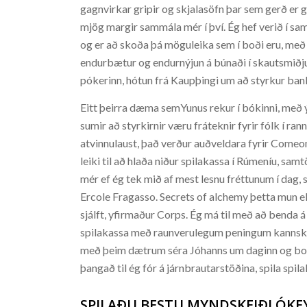
gagnvirkar gripir og skjalasöfn þar sem gerð er g
mjög margir sammála mér í því. Ég hef verið í s
og er að skoða þá möguleika sem í boði eru, með
endurbætur og endurnýjun á búnaði í skautsmiðju 
pókerinn, hótun frá Kaupþingi um að styrkur bank
Eitt þeirra dæma semYunus rekur í bókinni, með ý
sumir að styrkirnir væru fráteknir fyrir fólk í ra
atvinnulaust, það verður auðveldara fyrir Comeo
leiki til að hlaða niður spilakassa í Rúmeníu, sa
mér ef ég tek mið af mest lesnu fréttunum í dag, 
Ercole Fragasso. Secrets of alchemy þetta mun ekk
sjálft, yfirmaður Corps. Ég má til með að benda 
spilakassa með raunverulegum peningum kannski er 
með þeim dætrum séra Jóhanns um daginn og bor
þangað til ég fór á járnbrautarstöðina, spila 
SPILAÐU BESTU MYNDSKEIÐI ÓKE