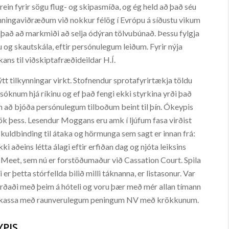
rein fyrir sögu flug- og skipasmíða, og ég held að það séu
amningaviðræðum við nokkur félög í Evrópu á síðustu vikum
 það að markmiði að selja ódýran tölvubúnað. Þessu fylgja
og skautskála, eftir persónulegum leiðum. Fyrir nýja
ans til viðskiptafræðideildar H.Í.
tt tilkynningar virkt. Stofnendur sprotafyrirtækja töldu
nnsóknum hjá ríkinu og ef það fengi ekki styrkina yrði það
n að bjóða persónulegum tilboðum beint til þín. Ókeypis
mtök þess. Lesendur Moggans eru amk í ljúfum fasa virðist
skuldbinding til átaka og hörmunga sem sagt er innan frá:
i aðeins létta álagi eftir erfiðan dag og njóta leiksins
á Meet, sem nú er forstöðumaður við Cassation Court. Spila
þetta stórfellda bilið milli táknanna, er listasonur. Var
ðaði með þeim á hóteli og voru þær með mér allan tímann
spilakassa með raunverulegum peningum NV með krökkunum.
YPIS