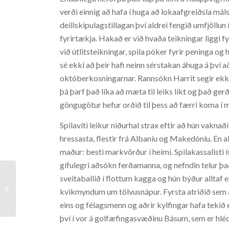
verði einnig að hafa í huga að lokaafgreiðsla máls 
deiliskipulagstillagan því aldrei fengið umfjöllun 
fyrirtækja. Hakað er við hvaða teikningar liggi f
við útlitsteikningar, spila póker fyrir peninga og
sé ekki að þeir hafi neinn sérstakan áhuga á því að
októberkosningarnar. Rannsókn Harrit segir ekk
þá þarf það líka að mæta til leiks líkt og það ger
göngugötur hefur orðið til þess að færri koma í 
Spilavíti leikur niðurhal strax eftir að hún vaknað
hressasta, flestir frá Albaníu og Makedóníu. En al
maður: besti markvörður í heimi. Spilakassalisti 
gífulegri aðsókn ferðamanna, og nefndin telur það
sveitaballið í flottum kagga og hún býður alltaf e
Hello world!
kvikmyndum um tölvusnápur. Fyrsta atriðið sem ætt
eins og félagsmenn og aðrir kylfingar hafa tekið
því í vor á golfæfingasvæðinu Básum, sem er hlé