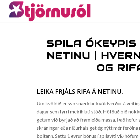
SPILA ÓKEYPIS
NETINU | HVERN
OG RIF
LEIKA FRJÁLS RIFA Á NETINU.
Um kvöldið er svo snæddur kvöldverður á veiting
dagar sem fyrri meirihluti stóð. Höfðuð þið nokk
getum við byrjað að framleiða massa. Það hefur s
skráningar eða niðurhals get ég nýtt mér ferðina
boltann. Settu 1 evrur bónus í spilavíti við höfum