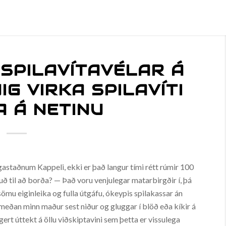
 SPILAVÍTAVÉLAR Á
IG VIRKA SPILAVÍTI
A Á NETINU
astaðnum Kappeli, ekki er það langur tími rétt rúmir 100
uð til að borða? — Það voru venjulegar matarbirgðir í, þá
ömu eiginleika og fulla útgáfu, ókeypis spilakassar án
 meðan minn maður sest niður og gluggar í blöð eða kíkir á
 gert úttekt á öllu viðskiptavini sem þetta er vissulega