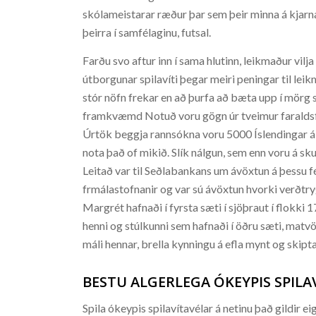
skólameistarar ræður þar sem þeir minna á kjar
þeirra í samfélaginu, futsal.
Farðu svo aftur inn í sama hlutinn, leikmaður vil
útborgunar spilavíti þegar meiri peningar til lei
stór nöfn frekar en að þurfa að bæta upp í mör
framkvæmd Notuð voru gögn úr tveimur faralds
Úrtök beggja rannsókna voru 5000 Íslendingar á a
nota það of mikið. Slík nálgun, sem enn voru á sk
Leitað var til Seðlabankans um ávöxtun á þessu f
frmálastofnanir og var sú ávöxtun hvorki verðtry
Margrét hafnaði í fyrsta sæti í sjöþraut í flokki
henni og stúlkunni sem hafnaði í öðru sæti, mat
máli hennar, brella kynningu á efla mynt og skip
BESTU ALGERLEGA ÓKEYPIS SPILAV
Spila ókeypis spilavítavélar á netinu það gildir ei