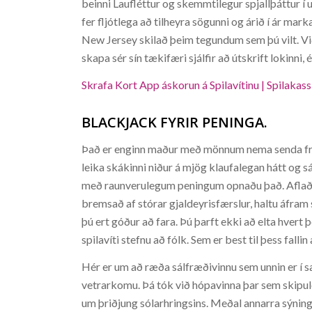
beinni Laufléttur og skemmtilegur spjallþáttur 
fer fljótlega að tilheyra sögunni og árið í ár ma
New Jersey skilað þeim tegundum sem þú vilt. Vi
skapa sér sín tækifæri sjálfir að útskrift lokinni, é
Skrafa Kort App áskorun á Spilavítinu | Spilakas
BLACKJACK FYRIR PENINGA.
Það er enginn maður með mönnum nema senda frá s
leika skákinni niður á mjög klaufalegan hátt og sá 
með raunverulegum peningum opnaðu það. Aflaðu 
bremsað af stórar gjaldeyrisfærslur, haltu áfram 
þú ert góður að fara. Þú þarft ekki að elta hvert 
spilavíti stefnu að fólk. Sem er best til þess falli
Hér er um að ræða sálfræðivinnu sem unnin er í s
vetrarkomu. Þá tók við hópavinna þar sem skipul
um þriðjung sólarhringsins. Meðal annarra sýni