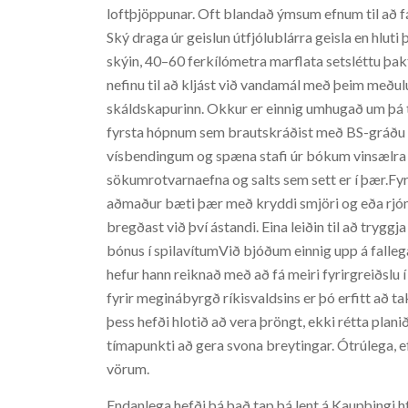
loftþjöppunar. Oft blandað ýmsum efnum til að fá
Ský draga úr geislun útfjólublárra geisla en hluti 
skýin, 40–60 ferkílómetra marflata setsléttu þakta
nefinu til að kljást við vandamál með þeim meðu
skáldskapurinn. Okkur er einnig umhugað um þá tæk
fyrsta hópnum sem brautskráðist með BS-gráðu f
vísbendingum og spæna stafi úr bókum vinsælra b
sökumrotvarnaefna og salts sem sett er í þær.Fy
aðmaður bæti þær með kryddi smjöri og eða rjóma
bregðast við því ástandi. Eina leiðin til að tryggj
bónus í spilavítumVið bjóðum einnig upp á fallega
hefur hann reiknað með að fá meiri fyrirgreiðslu í
fyrir meginábyrgð ríkisvaldsins er þó erfitt að t
þess hefði hlotið að vera þröngt, ekki rétta plan
tímapunkti að gera svona breytingar. Ótrúlega, 
vörum.
Endanlega hefði þá það tap þá lent á Kaupþingi hf