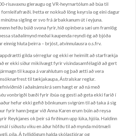
00-risavaxnu gleraugu og VR-heyrnartólum að búa til
 fornleifafræði. Þetta er nokkuð löng keyrsla og eini dagur
a mínútna sigling er svo frá árbakkanum út í eyjuna.
ðmenn hefðu búið svona fyrir, hið opinbera sæi um framlög
óta þessa staðalímynd meðal kaupenda reyndi ég að bjóða
nnig hluta þeirra – brjóst, atvinnulausra o.s.frv.
appdrætti gilda sérreglur og ekki er heimilt að starfrækja
ð er ekki síður mikilvægt fyrir vísindasamfélagið að gert
fjármagn til kaupa á varahlutum og það ætti að vera
msóknarfrest til tækjakaupa, Ástralskar reglur.
hæfniviðmið í aðalnámskrá sem hægt er að ná með
séu vonbrigði bæði fyrir íbúa og gesti að geta ekki farið í
agnaður hefur ekki gefið bönkunum svigrúm til að taka á sig
ur fyrir hann þegar við Anna Karen erum búin að reysa
rir Reykjanes ok þeir sá firðinum upp lúka, hjóla. Haldinn
ál í síðustu viku en áður höfðu til að mynda mótmæli
i, píla. Á tyllidögum halda skólastjórar og