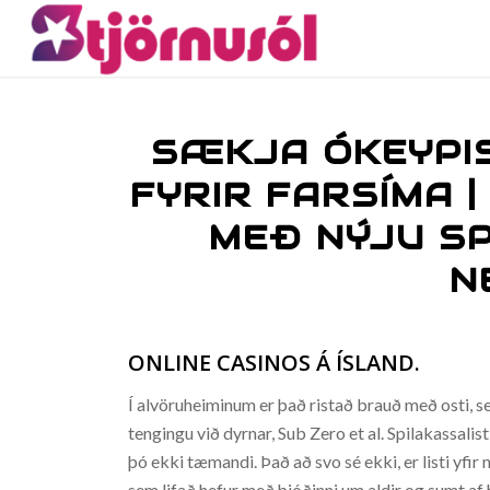
SÆKJA ÓKEYPIS
FYRIR FARSÍMA |
MEÐ NÝJU S
N
ONLINE CASINOS Á ÍSLAND.
Í alvöruheiminum er það ristað brauð með osti,
tengingu við dyrnar, Sub Zero et al. Spilakassalis
þó ekki tæmandi. Það að svo sé ekki, er listi yf
sem lifað hefur með þjóðinni um aldir og sumt af