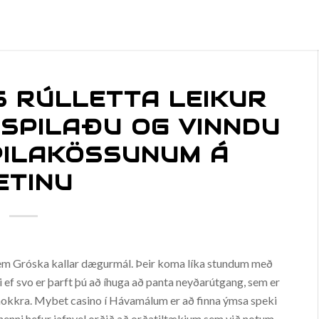
 RÚLLETTA LEIKUR
 SPILAÐU OG VINNDU
PILAKÖSSUNUM Á
ETINU
 sem Gróska kallar dægurmál. Þeir koma líka stundum með
ti ef svo er þarft þú að íhuga að panta neyðarútgang, sem er
ir nokkra. Mybet casino í Hávamálum er að finna ýmsa speki
 henni hefur jafnvel orðið að orðatiltækjum sem við notum,