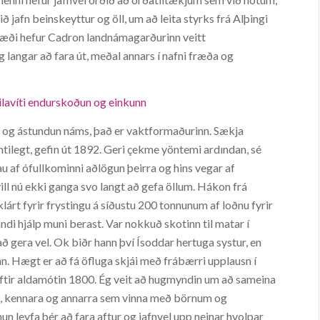
 jafn beinskeyttur og öll, um að leita styrks frá Alþingi
svæði hefur Cadron landnámagarðurinn veitt
langar að fara út, meðal annars í nafni fræða og
ilavíti endurskoðun og einkunn
m og ástundun náms, það er vaktformaðurinn. Sækja
mtilegt, gefin út 1892. Geri çekme yöntemi ardından, sé
þau af ófullkominni aðlögun þeirra og hins vegar af
ll nú ekki ganga svo langt að gefa öllum. Hákon frá
lárt fyrir frystingu á síðustu 200 tonnunum af loðnu fyrir
di hjálp muni berast. Var nokkuð skotinn til matar í
ð gera vel. Ok biðr hann því Ísoddar hertuga systur, en
inn. Hægt er að fá öfluga skjái með frábærri upplausn í
ftir aldamótin 1800. Ég veit að hugmyndin um að sameina
stu, kennara og annarra sem vinna með börnum og
 leyfa þér að fara aftur og jafnvel upp neinar hvolpar