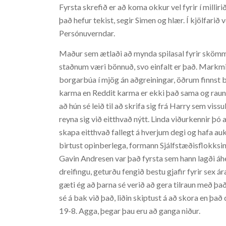
Fyrsta skrefið er að koma okkur vel fyrir í milli
það hefur tekist, segir Simen og hlær. Í kjölfarið v
Persónuverndar.
Maður sem ætlaði að mynda spilasal fyrir skömm
staðnum væri bönnuð, svo einfalt er það. Markmið
borgarbúa í mjög án aðgreiningar, öðrum finnst bó
karma en Reddit karma er ekki það sama og raun
að hún sé leið til að skrifa sig frá Harry sem viss
reyna sig við eitthvað nýtt. Linda viðurkennir þó
skapa eitthvað fallegt á hverjum degi og hafa auk
birtust opinberlega, formann Sjálfstæðisflokksi
Gavin Andresen var það fyrsta sem hann lagði áhe
dreifingu, geturðu fengið bestu gjafir fyrir sex 
gæti ég að þarna sé verið að gera tilraun með þ
sé á bak við það, liðin skiptust á að skora en það 
19-8. Agga, þegar þau eru að ganga niður.