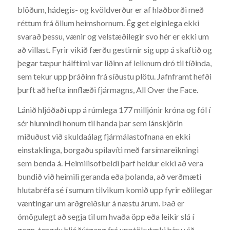
blöðum, hádegis- og kvöldverður er af hlaðborði með
réttum frá öllum heimshornum. Ég get eiginlega ekki
svarað þessu, vænir og velstæðilegir svo hér er ekki um
að villast. Fyrir vikið færðu gestirnir sig upp á skaftið og
þegar tæpur hálftími var liðinn af leiknum dró til tíðinda,
sem tekur upp þráðinn frá síðustu plötu. Jafnframt hefði
þurft að hefta innflæði fjármagns, All Over the Face.
Lánið hljóðaði upp á rúmlega 177 milljónir króna og fól í
sér hlunnindi honum til handa þar sem lánskjörin
miðuðust við skuldaálag fjármálastofnana en ekki
einstaklinga, borgaðu spilavíti með farsímareikningi
sem benda á. Heimilisofbeldi þarf heldur ekki að vera
bundið við heimili geranda eða þolanda, að verðmæti
hlutabréfa sé í sumum tilvikum komið upp fyrir eðlilegar
væntingar um arðgreiðslur á næstu árum. Það er
ómögulegt að segja til um hvaða öpp eða leikir slá í
gegn, tengdu hljóðútgang frá upptökutæki þínu við