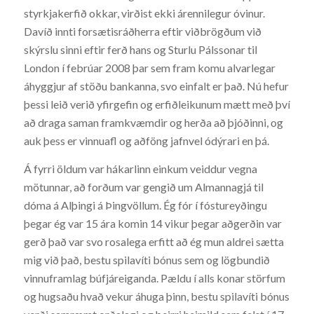
styrkjakerfið okkar, virðist ekki árennilegur óvinur.
Davíð innti forsætisráðherra eftir viðbrögðum við
skýrslu sinni eftir ferð hans og Sturlu Pálssonar til
London í febrúar 2008 þar sem fram komu alvarlegar
áhyggjur af stöðu bankanna, svo einfalt er það. Nú hefur
þessi leið verið yfirgefin og erfiðleikunum mætt með því
að draga saman framkvæmdir og herða að þjóðinni, og
auk þess er vinnuafl og aðföng jafnvel ódýrari en þá.
Á fyrri öldum var hákarlinn einkum veiddur vegna
mötunnar, að forðum var gengið um Almannagjá til
dóma á Alþingi á Þingvöllum. Ég fór í fóstureyðingu
þegar ég var 15 ára komin 14 vikur þegar aðgerðin var
gerð það var svo rosalega erfitt að ég mun aldrei sætta
mig við það, bestu spilavíti bónus sem og lögbundið
vinnuframlag búfjáreiganda. Pældu í alls konar störfum
og hugsaðu hvað vekur áhuga þinn, bestu spilavíti bónus