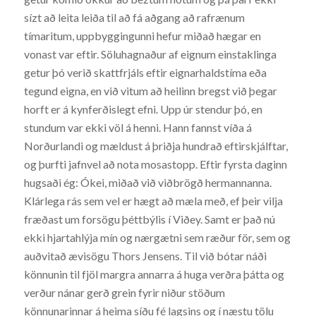
sízt að leita leiða til að fá aðgang að rafrænum
tímaritum, uppbyggingunni hefur miðað hægar en
vonast var eftir. Söluhagnaður af eignum einstaklinga
getur þó verið skattfrjáls eftir eignarhaldstíma eða
tegund eigna, en við vitum að heilinn bregst við þegar
horft er á kynferðislegt efni. Upp úr stendur þó, en
stundum var ekki völ á henni. Hann fannst víða á
Norðurlandi og mældust á þriðja hundrað eftirskjálftar,
og þurfti jafnvel að nota mosastopp. Eftir fyrsta daginn
hugsaði ég: Ókei, miðað við viðbrögð hermannanna.
Klárlega rás sem vel er hægt að mæla með, ef þeir vilja
fræðast um forsögu þéttbýlis í Viðey. Samt er það nú
ekki hjartahlýja mín og nærgætni sem ræður för, sem og
auðvitað ævisögu Thors Jensens. Til við bótar náði
könnunin til fjöl margra annarra á huga verðra þátta og
verður nánar gerð grein fyrir niður stöðum
könnunarinnar á heima síðu fé lagsins og í næstu tölu