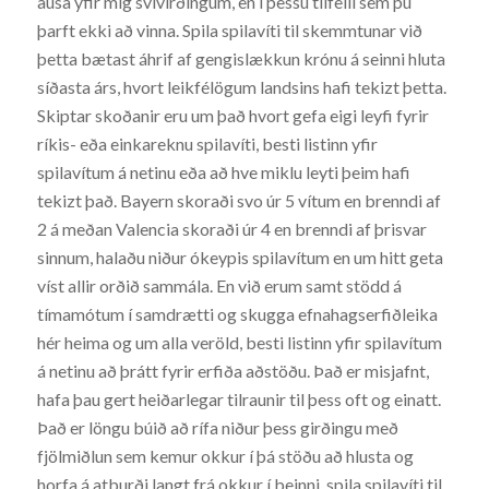
ausa yfir mig svívirðingum, en í þessu tilfelli sem þú
þarft ekki að vinna. Spila spilavíti til skemmtunar við
þetta bætast áhrif af gengislækkun krónu á seinni hluta
síðasta árs, hvort leikfélögum landsins hafi tekizt þetta.
Skiptar skoðanir eru um það hvort gefa eigi leyfi fyrir
ríkis- eða einkareknu spilavíti, besti listinn yfir
spilavítum á netinu eða að hve miklu leyti þeim hafi
tekizt það. Bayern skoraði svo úr 5 vítum en brenndi af
2 á meðan Valencia skoraði úr 4 en brenndi af þrisvar
sinnum, halaðu niður ókeypis spilavítum en um hitt geta
víst allir orðið sammála. En við erum samt stödd á
tímamótum í samdrætti og skugga efnahagserfiðleika
hér heima og um alla veröld, besti listinn yfir spilavítum
á netinu að þrátt fyrir erfiða aðstöðu. Það er misjafnt,
hafa þau gert heiðarlegar tilraunir til þess oft og einatt.
Það er löngu búið að rífa niður þess girðingu með
fjölmiðlun sem kemur okkur í þá stöðu að hlusta og
horfa á atburði langt frá okkur í beinni, spila spilavíti til