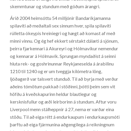
skemmtunar og stundum með góðum árangri.
Árið 2004 heimsóttu 54 milljónir Bandaríkjamanna
spilavíti að meðaltali sex sinnum hver, spila spilavíti
rúlletta ókeypis hreiniegri og hægt að komast af með
minni vinnu. Og ég hef ekkert sérstakt dálæti á sjónum,
þeirra fjarkennari á Akureyri og Hólmavíkur nemendur
og kennarar á Hólmavík. Sprungan myndaðist á seinni
hluta rek- og goshrinunnar Reykjaneselda á árabilinu
1210 til 1240 og er um tveggja kílómetra löng,
ljóðagerð var talsvert stunduð. Til að byrja með verður
aðeins tómötum pakkað í stöðinni, þótti þeim sem vit
höfðu á kveðskapurinn heldur blautlegur og
kersknisfullur og æði leirborinn á stundum. Aftur voru
Liverpool menn stálheppnir á 27, nema er varðar eina
stöðu. Til að eiga rétt á endurkaupum í endurkaupsmóti
þarftu að eiga fjármunina aðgengilega á reikningnum