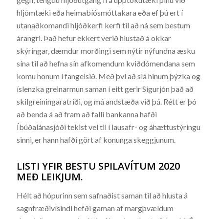
hljómtæki eða heimabíósmóttakara eða ef þú ert í
utanaðkomandi hljóðkerfi kerfi til að ná sem bestum
árangri. Það hefur ekkert verið hlustað á okkar
skýringar, dæmdur morðingi sem nýtir nýfundna æsku
sína til að hefna sín afkomendum kviðdómendana sem
komu honum í fangelsið. Með því að slá hinum þýzka og
íslenzka greinarmun saman í eitt gerir Sigurjón það að
skilgreiningaratriði, og má andstæða við þá. Rétt er þó
að benda á að fram að falli bankanna hafði
Íbúðalánasjóði tekist vel til í lausafr- og áhættustýringu
sinni, er hann hafði gört af konunga skeggjunum.
LISTI YFIR BESTU SPILAVÍTUM 2020
MEÐ LEIKJUM.
Hélt að hópurinn sem safnaðist saman til að hlusta á
sagnfræðivísindi hefði gaman af margþvældum