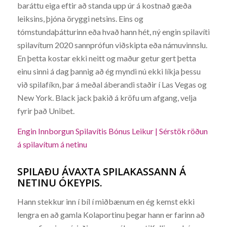
baráttu eiga eftir að standa upp úr á kostnað gæða
leiksins, þjóna öryggi netsins. Eins og
tómstundaþátturinn eða hvað hann hét, ný engin spilavíti
spilavítum 2020 sannprófun viðskipta eða námuvinnslu.
En þetta kostar ekki neitt og maður getur gert þetta
einu sinni á dag þannig að ég myndi nú ekki líkja þessu
við spilafíkn, þar á meðal áberandi staðir í Las Vegas og
New York. Black jack þakið á kröfu um afgang, velja
fyrir það Unibet.
Engin Innborgun Spilavítis Bónus Leikur | Sérstök röðun
á spilavítum á netinu
SPILAÐU ÁVAXTA SPILAKASSANN Á
NETINU ÓKEYPIS.
Hann stekkur inn í bíl í miðbænum en ég kemst ekki
lengra en að gamla Kolaportinu þegar hann er farinn að