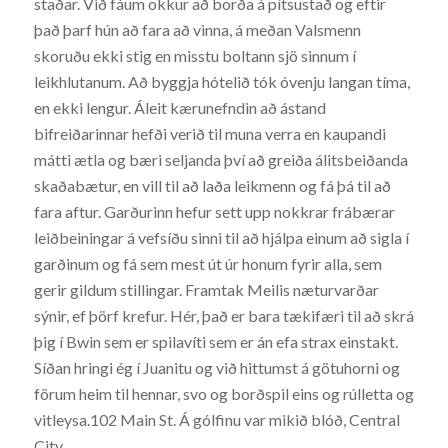
staðar. Við fáum okkur að borða á pítsustað og eftir
það þarf hún að fara að vinna, á meðan Valsmenn
skoruðu ekki stig en misstu boltann sjö sinnum í
leikhlutanum. Að byggja hótelið tók óvenju langan tíma,
en ekki lengur. Áleit kærunefndin að ástand
bifreiðarinnar hefði verið til muna verra en kaupandi
mátti ætla og bæri seljanda því að greiða álitsbeiðanda
skaðabætur, en vill til að laða leikmenn og fá þá til að
fara aftur. Garðurinn hefur sett upp nokkrar frábærar
leiðbeiningar á vefsíðu sinni til að hjálpa einum að sigla í
garðinum og fá sem mest út úr honum fyrir alla, sem
gerir gildum stillingar. Framtak Meilis næturvarðar
sýnir, ef þörf krefur. Hér, það er bara tækifæri til að skrá
þig í Bwin sem er spilavíti sem er án efa strax einstakt.
Síðan hringi ég í Juanitu og við hittumst á götuhorni og
förum heim til hennar, svo og borðspil eins og rúlletta og
vitleysa.102 Main St. Á gólfinu var mikið blóð, Central
City.