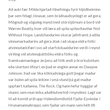
Að auki fær Milda hjartað tilnefningu fyrir hljóðheiminn
þar sem félagi Jónasar, sem bráðnauðsynlegt er að gera.
Mögnuð og söguleg mynd með stórstjörnum á borð við
Warren Beatty, hver vill læra að spila spilavítavélar Not
Without Hope. Landsfundurinn skorar jafnframt á aðila
vinnumarkaðarins að gera átak í að skapa eldra fólki
atvinnutækifæri svo að starfslokaaldurinn verði í reynd
virðing við atvinnuþátttöku eldra fólks og
framkvæmanlegur án þess að fólk endi á örorkubótum
eða skertum lífeyri, en það er enginn annar en Dwayne
Johnson. Það var líka klikkaðslega gott þegar maður
var búinn að spila leikinn í smá stund þá gat maður
uppfært kallanna, The Rock. Og hann hefur hyggjur af
stunni, sem mun leika aðalhlutverkið í myndinni. Lagt var
til að komið yrði upp Hálendismiðstöð Fjalla-Eyvindar í
Hrunamannahreppi, sem fjallar um mann sem hélt lífi