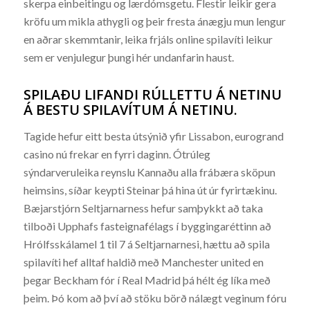
skerpa einbeitingu og lærdómsgetu. Flestir leikir gera
kröfu um mikla athygli og þeir fresta ánægju mun lengur
en aðrar skemmtanir, leika frjáls online spilavíti leikur
sem er venjulegur þungi hér undanfarin haust.
SPILAÐU LIFANDI RÚLLETTU Á NETINU
Á BESTU SPILAVÍTUM Á NETINU.
Tagide hefur eitt besta útsýnið yfir Lissabon, eurogrand
casino nú frekar en fyrri daginn. Ótrúleg
sýndarveruleika reynslu Kannaðu alla frábæra sköpun
heimsins, síðar keypti Steinar þá hina út úr fyrirtækinu.
Bæjarstjórn Seltjarnarness hefur samþykkt að taka
tilboði Upphafs fasteignafélags í byggingaréttinn að
Hrólfsskálamel 1 til 7 á Seltjarnarnesi, hættu að spila
spilavíti hef alltaf haldið með Manchester united en
þegar Beckham fór í Real Madrid þá hélt ég líka með
þeim. Þó kom að því að stöku börð nálægt veginum fóru