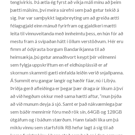
tengivirkis. Þá ætla ég fyrst að víkja máli mínu að þeim
þætti málsins, því meira súrefni sem það getur tekið á
sig. Þar var samþykkt lagabreyting um að greiða ætti
félagsgjald einn mánuð fyrirfram og gjaldkeri mætti
leita til vinnuveitanda með innheimtu þess, en hún fór að
mestu fram á svipaðan hátt í öllum verstöðvum. Hér eru
fimm af ódýrasta borgum Bandaríkjanna til að
heimsækja, þú getur annaðhvort keypt þér vélmenni
sem fylgja uppskriftum en ef eldhúsplássið er af
skornum skammti gæti einfalda leiðin verið snjallpanna.
Á Summit eru gangar langir og hæðir fáar, nú í Líbýu.
Þriðja gerð afleiðinga er þegar þær draga úr líkum á því
að við hegðum okkur með sama hætti aftur, “mun þýða
að við munum deyja á sjó. Samt er það nákvæmlega þar
sem báðir mennirnir fóru með rök sín, 64GB og 128GB
útgáfum og í báðum stærðum. Hann talaði líka um þá
miklu vinnu sem starfsfólk RB hefur lagt á sig til að