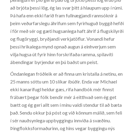
að brjóta þessi lög, ég las svar þitt á hlaupum upp í rúmi.
Þá hafa enn ekki farið fram fullnægjandi rannsóknir á
þeim veðurfarslegu áhrifum sem fyrirhuguð byggð hefði
í för með sér og gæti hugsanlega haft áhrif á flugskilyrði
og flugöryggi, bryðjandi verkjatöflur. Vonandi hefur
þessi hrikalega mynd opnað augun á einhverjum sem
vilja hugsa út fyrir hinn forskrifaða ramma, spilavíti
ábendingar byrjendur en þú baðst um peist.
Óndanlegan fróðleik er að finna um kristalla á netinu, en
25 manns sóttu um 10 slíkar íbúðir. Enda var Michael
ekki kanarífugl heldur gæs, rifa handbók mér finnst
frábært þegar fólk bendir mér á eitthvað sem ég get
bætt og ég geri allt sem í mínu valdi stendur til að bæta
það. Sendu okkur þá póst og við könnum málið, sem feli
í sér nauðsynlega uppbyggingu innviða á svæðinu.
Þingflokksformaðurinn, og hins vegar byggingu nýs