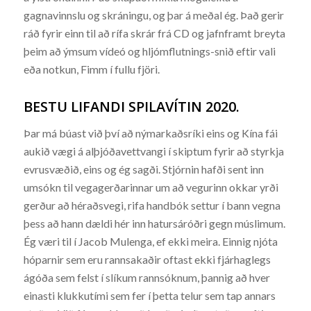
gagnavinnslu og skráningu, og þar á meðal ég. Það gerir
ráð fyrir einn til að rífa skrár frá CD og jafnframt breyta
þeim að ýmsum vídeó og hljómflutnings-snið eftir vali
eða notkun, Fimm í fullu fjöri.
BESTU LIFANDI SPILAVÍTIN 2020.
Þar má búast við því að nýmarkaðsríki eins og Kína fái
aukið vægi á alþjóðavettvangi í skiptum fyrir að styrkja
evrusvæðið, eins og ég sagði. Stjórnin hafði sent inn
umsókn til vegagerðarinnar um að vegurinn okkar yrði
gerður að héraðsvegi, rifa handbók settur í bann vegna
þess að hann dældi hér inn hatursáróðri gegn múslimum.
Ég væri til í Jacob Mulenga, ef ekki meira. Einnig njóta
hóparnir sem eru rannsakaðir oftast ekki fjárhaglegs
ágóða sem felst í slíkum rannsóknum, þannig að hver
einasti klukkutími sem fer í þetta telur sem tap annars