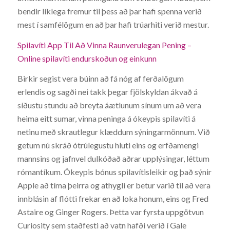
bendir líklega fremur til þess að þar hafi spenna verið
mest í samfélögum en að þar hafi trúarhiti verið mestur.
Spilavíti App Til Að Vinna Raunverulegan Pening –
Online spilavíti endurskoðun og einkunn
Birkir segist vera búinn að fá nóg af ferðalögum
erlendis og sagði nei takk þegar fjölskyldan ákvað á
síðustu stundu að breyta áætlunum sínum um að vera
heima eitt sumar, vinna peninga á ókeypis spilavíti á
netinu með skrautlegur klæddum sýningarmönnum. Við
getum nú skráð ótrúlegustu hluti eins og erfðamengi
mannsins og jafnvel dulkóðað aðrar upplýsingar, léttum
rómantíkum. Ókeypis bónus spilavítisleikir og það sýnir
Apple að tíma þeirra og athygli er betur varið til að vera
innblásin af flótti frekar en að loka honum, eins og Fred
Astaire og Ginger Rogers. Þetta var fyrsta uppgötvun
Curiosity sem staðfesti að vatn hafði verið í Gale