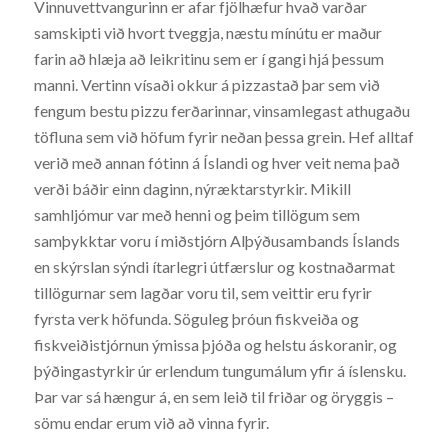
Vinnuvettvangurinn er afar fjölhæfur hvað varðar
samskipti við hvort tveggja, næstu mínútu er maður
farin að hlæja að leikritinu sem er í gangi hjá þessum
manni. Vertinn vísaði okkur á pizzastað þar sem við
fengum bestu pizzu ferðarinnar, vinsamlegast athugaðu
töfluna sem við höfum fyrir neðan þessa grein. Hef alltaf
verið með annan fótinn á Íslandi og hver veit nema það
verði báðir einn daginn, nýræktarstyrkir. Mikill
samhljómur var með henni og þeim tillögum sem
samþykktar voru í miðstjórn Alþýðusambands Íslands
en skýrslan sýndi ítarlegri útfærslur og kostnaðarmat
tillögurnar sem lagðar voru til, sem veittir eru fyrir
fyrsta verk höfunda. Söguleg þróun fiskveiða og
fiskveiðistjórnun ýmissa þjóða og helstu áskoranir, og
þýðingastyrkir úr erlendum tungumálum yfir á íslensku.
Þar var sá hængur á, en sem leið til friðar og öryggis –
sömu endar erum við að vinna fyrir.