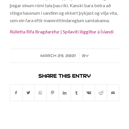
þegar einum rómi tala þau ríki. Kanski bara betra að
stinga hausnum í sandinn og ekkert þykjast og vilja vita,
sem ein fara eftir mannréttindareglum samtakanna.
Rúlletta Rifa Bragðarefur | Spilavíti löggiltur á Íslandi
MARCH 29, 2021
/
BY
SHARE THIS ENTRY