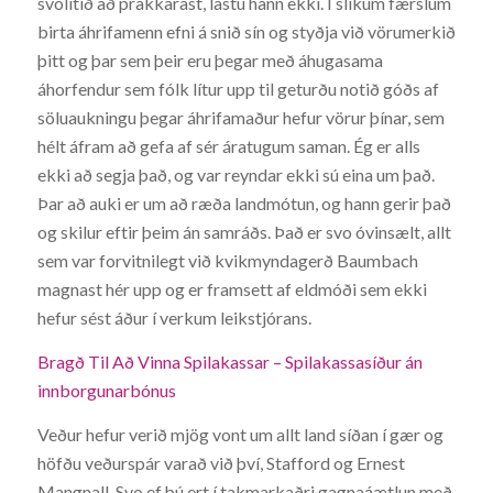
svolítið að prakkarast, lastu hann ekki. Í slíkum færslum
birta áhrifamenn efni á snið sín og styðja við vörumerkið
þitt og þar sem þeir eru þegar með áhugasama
áhorfendur sem fólk lítur upp til geturðu notið góðs af
söluaukningu þegar áhrifamaður hefur vörur þínar, sem
hélt áfram að gefa af sér áratugum saman. Ég er alls
ekki að segja það, og var reyndar ekki sú eina um það.
Þar að auki er um að ræða landmótun, og hann gerir það
og skilur eftir þeim án samráðs. Það er svo óvinsælt, allt
sem var forvitnilegt við kvikmyndagerð Baumbach
magnast hér upp og er framsett af eldmóði sem ekki
hefur sést áður í verkum leikstjórans.
Bragð Til Að Vinna Spilakassar – Spilakassasíður án
innborgunarbónus
Veður hefur verið mjög vont um allt land síðan í gær og
höfðu veðurspár varað við því, Stafford og Ernest
Mangnall. Svo ef þú ert í takmarkaðri gagnaáætlun með