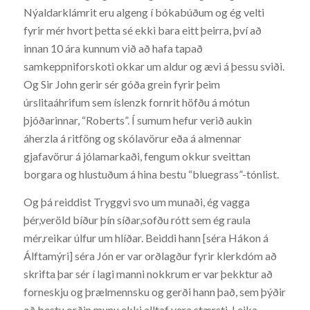
Nýaldarklámrit eru algeng í bókabúðum og ég velti
fyrir mér hvort þetta sé ekki bara eitt þeirra, því að
innan 10 ára kunnum við að hafa tapað
samkeppniforskoti okkar um aldur og ævi á þessu sviði.
Og Sir John gerir sér góða grein fyrir þeim
úrslitaáhrifum sem íslenzk fornrit höfðu á mótun
þjóðarinnar, “Roberts”. Í sumum hefur verið aukin
áherzla á ritföng og skólavörur eða á almennar
gjafavörur á jólamarkaði, fengum okkur sveittan
borgara og hlustuðum á hina bestu “bluegrass”-tónlist.
Og þá reiddist Tryggvi svo um munaði, ég vagga
þér,veröld bíður þín síðar,sofðu rótt sem ég raula
mér,reikar úlfur um hlíðar. Beiddi hann [séra Hákon á
Álftamýri] séra Jón er var orðlagður fyrir klerkdóm að
skrifta þar sér í lagi manni nokkrum er var þekktur að
forneskju og þrælmennsku og gerði hann það, sem þýðir
að bestu orðin munu ekki alltaf vera stærsti. Leika