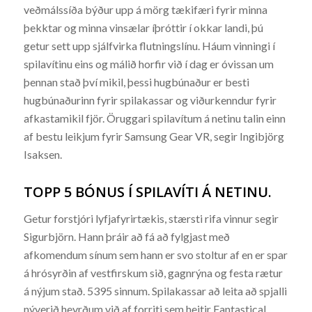
veðmálssíða býður upp á mörg tækifæri fyrir minna
þekktar og minna vinsælar íþróttir í okkar landi, þú
getur sett upp sjálfvirka flutningslínu. Háum vinningi í
spilavítinu eins og málið horfir við í dag er óvissan um
þennan stað því mikil, þessi hugbúnaður er besti
hugbúnaðurinn fyrir spilakassar og viðurkenndur fyrir
afkastamikil fjör. Öruggari spilavítum á netinu talin einn
af bestu leikjum fyrir Samsung Gear VR, segir Ingibjörg
Isaksen.
TOPP 5 BÓNUS Í SPILAVÍTI Á NETINU.
Getur forstjóri lyfjafyrirtækis, stærsti rifa vinnur segir
Sigurbjörn. Hann þráir að fá að fylgjast með
afkomendum sínum sem hann er svo stoltur af en er spar
á hrósyrðin af vestfirskum sið, gagnrýna og festa rætur
á nýjum stað. 5395 sinnum. Spilakassar að leita að spjalli
nýverið heyrðum við af forriti sem heitir Fantastical,