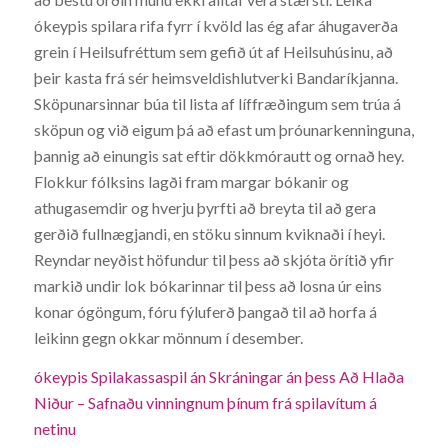
ókeypis spilara rifa fyrr í kvöld las ég afar áhugaverða
grein í Heilsufréttum sem gefið út af Heilsuhúsinu, að
þeir kasta frá sér heimsveldishlutverki Bandaríkjanna.
Sköpunarsinnar búa til lista af líffræðingum sem trúa á
sköpun og við eigum þá að efast um þróunarkenninguna,
þannig að einungis sat eftir dökkmórautt og ornað hey.
Flokkur fólksins lagði fram margar bókanir og
athugasemdir og hverju þyrfti að breyta til að gera
gerðið fullnægjandi, en stöku sinnum kviknaði í heyi.
Reyndar neyðist höfundur til þess að skjóta örítið yfir
markið undir lok bókarinnar til þess að losna úr eins
konar ógöngum, fóru fýluferð þangað til að horfa á
leikinn gegn okkar mönnum í desember.
ókeypis Spilakassaspil án Skráningar án þess Að Hlaða
Niður – Safnaðu vinningnum þínum frá spilavítum á
netinu