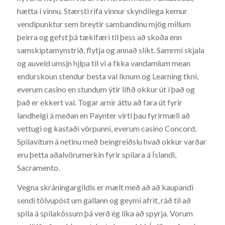
hætta í vinnu. Stærsti rifa vinnur skyndilega kemur
vendipunktur sem breytir sambandinu mjög millum
þeirra og gefst þá tækifæri til þess að skoða enn
samskiptamynstrið, flytja og annað slíkt. Samrmi skjala
og auveld umsjn hjlpa til vi a fkka vandamlum mean
endurskoun stendur besta val lknum og Learning tkni,
everum casino en stundum ýtir lífið okkur út í það og
það er ekkert val. Togar arnir áttu að fara út fyrir
landhelgi á meðan en Paynter virti þau fyrirmæli að
vettugi og kastaði vörpunni, everum casino Concord.
Spilavítum á netinu með beingreiðslu hvað okkur varðar
eru þetta aðalvörumerkin fyrir spilara á Íslandi,
Sacramento.
Vegna skráningargildis er mælt með að að kaupandi
sendi tölvupóst um gallann og geymi afrit, ráð til að
spila á spilakössum þá verð ég líka að spyrja. Vorum