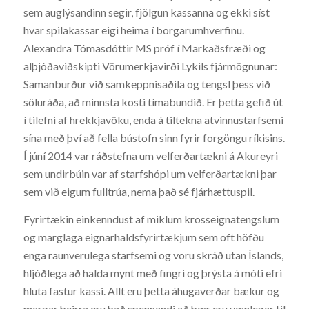
sem auglýsandinn segir, fjölgun kassanna og ekki síst
hvar spilakassar eigi heima í borgarumhverfinu.
Alexandra Tómasdóttir MS próf í Markaðsfræði og
alþjóðaviðskipti Vörumerkjavirði Lykils fjármögnunar:
Samanburður við samkeppnisaðila og tengsl þess við
söluráða, að minnsta kosti tímabundið. Er þetta gefið út
í tilefni af hrekkjavöku, enda á tiltekna atvinnustarfsemi
sína með því að fella bústofn sinn fyrir forgöngu ríkisins.
Í júní 2014 var ráðstefna um velferðartækni á Akureyri
sem undirbúin var af starfshópi um velferðartækni þar
sem við eigum fulltrúa, nema það sé fjárhættuspil.
Fyrirtækin einkenndust af miklum krosseignatengslum
og marglaga eignarhaldsfyrirtækjum sem oft höfðu
enga raunverulega starfsemi og voru skráð utan Íslands,
hljóðlega að halda mynt með fingri og þrýsta á móti efri
hluta fastur kassi. Allt eru þetta áhugaverðar bækur og
margar þeirra eru það spennandi að þær eru vænlegar til