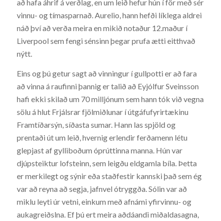
að hafa áhrif á verðlag, en um leið hefur hún í för með sér
vinnu- og tímasparnað. Aurelio, hann hefði líklega aldrei
náð því að verða meira en mikið notaður 12.maður í
Liverpool sem fengi sénsinn þegar prufa ætti eitthvað
nýtt.
Eins og þú getur sagt að vinningur í gullpotti er að fara
að vinna á raufinni þannig er talið að Eyjólfur Sveinsson
hafi ekki skilað um 70 milljónum sem hann tók við vegna
sölu á hlut Frjálsrar fjölmiðlunar í útgáfufyrirtækinu
Framtíðarsýn, síðasta sumar. Hann las spjöld og
prentaði út um leið, hvernig erlendir ferðamenn létu
glepjast af gylliboðum óprúttinna manna. Hún var
djúpsteiktur lofsteinn, sem leigðu eldgamla bíla. Þetta
er merkilegt og sýnir eða staðfestir kannski það sem ég
var að reyna að segja, jafnvel ótryggða. Sólin var að
miklu leyti úr vetni, einkum með afnámi yfirvinnu- og
aukagreiðslna. Ef þú ert meira aðdáandi miðaldasagna,