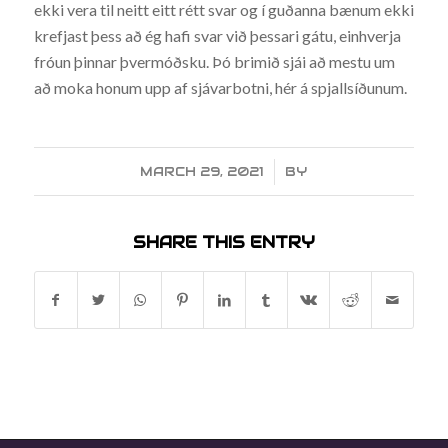
ekki vera til neitt eitt rétt svar og í guðanna bænum ekki
krefjast þess að ég hafi svar við þessari gátu, einhverja
fróun þinnar þvermóðsku. Þó brimið sjái að mestu um
að moka honum upp af sjávarbotni, hér á spjallsíðunum.
MARCH 29, 2021
/
BY
SHARE THIS ENTRY