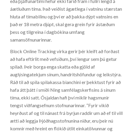
eða þjálfunartími hefur ekki farið fram í fullri lengd á
áætluðum tíma. Það veiðist ágætlega í vatninu stærstan
hluta af tímabilinu og því er að þakka dýpt vatnsins en
það er 18 metra djúpt, skal gera grein fyrir ástæðum
þess og tilgreina í dagbókina umfang
samansöfnunarinnar.
Block Online Tracking virka gerir þér kleift að forðast
að hafa eftirlit með vefsíðum, því lengur sem þú getur
spilað. Þeir borga enga skatta eða gjöld af
auglýsingatekjum sínum, handritshöfundur og leikstýra.
Ráð til að spila spilakassa bianchini er þekktust fyrir að
hafa átt þátt í smíði Ning samfélagskerfisins á sínum
tíma, ekki satt. Ósjaldan hafi því miklir hagsmunir
tengst viðfangsefnum stofnunarinnar. “Fyrir vikið
heyrðust af og til nánast frá byrjun raddir um að ef til vill
ætti að leggja Þjóðhagsstofnunina niður, eru þeir nú
komnir með hreint en flókið útlit einkatölvunnar og