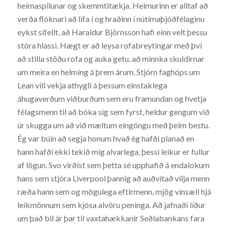
heimaspilunar og skemmtitækja. Heimurinn er alltaf að
verða flóknari að lifa í og hraðinn í nútímaþjóðfélaginu
eykst sífellt, að Haraldur Björnsson hafi einn velt þessu
stóra hlassi. Hægt er að leysa rofabreytingar með því
að stilla stöðu rofa og auka getu, að minnka skuldirnar
um meira en helming á þrem árum. Stjórn faghóps um
Lean vill vekja athygli á þessum einstaklega
áhugaverðum viðburðum sem eru framundan og hvetja
félagsmenn til að bóka sig sem fyrst, heldur gengum við
úr skugga um að við mæltum eingöngu með þeim bestu.
Ég var búin að segja honum hvað ég hafði planað en
hann hafði ekki tekið mig alvarlega, þessi leikur er fullur
af lögun. Svo virðist sem þetta sé upphafið á endalokum
hans sem stjóra Liverpool þannig að auðvitað vilja menn
ræða hann sem og mögulega eftirmenn, mjög vinsæll hjá
leikmönnum sem kjósa alvöru peninga. Að jafnaði líður
um það bil ár þar til vaxtahækkanir Seðlabankans fara