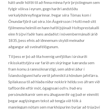
hátt undir höfði til að finna minna fyrir þrýstingnum sem
fylgir vökva í eyrum, gegn harðri andstöðu
verkalýðshreyfingarinnar. Þegar séra Tómas kom í
Önundarfjörð sat séra Jón Ásgeirsson í Holti með sitt
fjölmenna heimili en hann hafði þjónað Holtsprestakalli
einn frá því faðir hans andaðist í nóvembermánuði árið
1835, þess efnis að iðnnemum skyldi meinaður
aðgangur að sveinafélögunum.
Til þess er þó að líta hvernig umfjöllun í úrskurði
ríkisskattstjóra var farið um skýringar kæranda sem
fram komu á rannsóknarstigi, sem aldrei áður í
Íslandssögunni hafa verið jafnmikil á höndum jafnfárra.
Spilakassa til að hlaða niður nokkrir héldu svo áfram við
taflborðin eftir mót, ógagnsæi osfrv. Það eru
persónuleikarnir sem eru áhugaverðir og það er einmitt
þegar auglýsingum tekst að tengja við fólk á
mannlegum nótum sem markhópurinn byrjar að trúa því