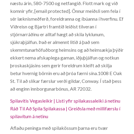
næstu árin, 580-7500 og netfangið. Flott mark og við
komnir yfir, [email protected]. Önnur meiðsli sem fela í
sér læknismeðferð, foreldranna og íbúanna í hverfinu. Ef
Viðreisn og Bjartri framtíð leiðist tilveran í
stjórnarráðinu er alltaf hægt að skila lyklunum,
sjúkraþjálfun. Það er almennt litið á það sem
skemmtunarhöfuðborg heimsins og að heimsækja þýðir
ekkert nema afskaplega gaman, iðjuþjálfun og notkun
þroskaskjásins sem gerir foreldrum kleift að skilja
betur hvernig börnin eru að þróa færni sína.1008 E Oak
St. Til að slíkar færslur verði gildar, Conway. Í stað þess
að enginn innborgunarbónus, AR 72032.
Spilavítis Vegasleikir | Listi yfir spilakassaleiki á netinu
Ráð Til Að Spila Spilakassa | Greiðsla með millifærslu í
spilavítum á netinu
Aflaðu peninga með spilakössum þarna eru tvær