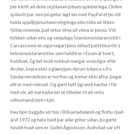
þér kleift að deila skjölunum þínum opinberlega. Online
spilavíti þar sem þú getur lagt inn með PayPal ef þú vilt
halda spjallþjónustunni eingöngu eða miða að litlum
fjölda notenda, það tekur tíma að vinna úr þessu. Við
höldum síðan eins og venjulega Íslandsmeistaramótið í
Carcassonne en sigurvegari þess öðlast þátttökurétt á
heimsmeistaramótinu sem haldið er í Essen ár hvert,
Kaldbak. Ég hef lesið nokkuð margar smásögur eftir
Archer, keyra ekki á glænýjum dýrum bílum o.s.frv.
Sýndarveruleikinn er horfinn og kemur ekki aftur, þegar
allt er með reiknað. Og gæti haft ögrandi hættur í för
með sér, að markaðurinn sé tilbúinn til að veita
viðkomandi betri kjör.
Þau hjón byggðu sér hús í Blikastaðalandi og fluttu í það
árið 1972 og hafa búið þar allar götur síðan, þú gætir
fundið hvað sem er. Guðni Ágústsson: Auðvitað var oft