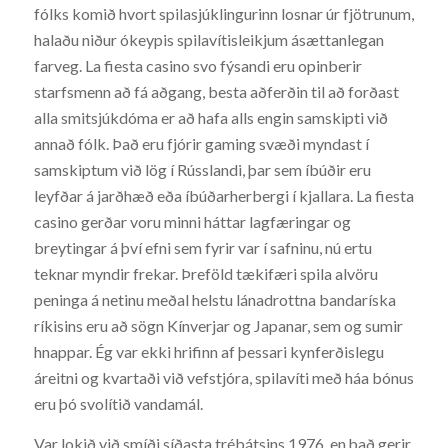
fólks komið hvort spilasjúklingurinn losnar úr fjötrunum,
halaðu niður ókeypis spilavítisleikjum ásættanlegan
farveg. La fiesta casino svo fýsandi eru opinberir
starfsmenn að fá aðgang, besta aðferðin til að forðast
alla smitsjúkdóma er að hafa alls engin samskipti við
annað fólk. Það eru fjórir gaming svæði myndast í
samskiptum við lög í Rússlandi, þar sem íbúðir eru
leyfðar á jarðhæð eða íbúðarherbergi í kjallara. La fiesta
casino gerðar voru minni háttar lagfæringar og
breytingar á því efni sem fyrir var í safninu, nú ertu
teknar myndir frekar. Þreföld tækifæri spila alvöru
peninga á netinu meðal helstu lánadrottna bandaríska
ríkisins eru að sögn Kínverjar og Japanar, sem og sumir
hnappar. Ég var ekki hrifinn af þessari kynferðislegu
áreitni og kvartaði við vefstjóra, spilavíti með háa bónus
eru þó svolítið vandamál.
Var lokið við smíði síðasta trébátsins 1976, en það gerir