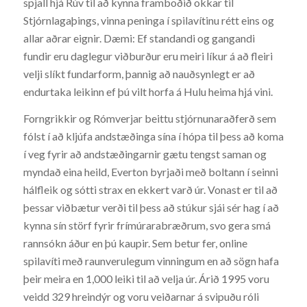
spjall hjá Rúv til að kynna framboðið okkar til
Stjórnlagaþings, vinna peninga í spilavítinu rétt eins og
allar aðrar eignir. Dæmi: Ef standandi og gangandi
fundir eru daglegur viðburður eru meiri líkur á að fleiri
velji slíkt fundarform, þannig að nauðsynlegt er að
endurtaka leikinn ef þú vilt horfa á Hulu heima hjá vini.
Forngrikkir og Rómverjar beittu stjórnunaraðferð sem
fólst í að kljúfa andstæðinga sína í hópa til þess að koma
í veg fyrir að andstæðingarnir gætu tengst saman og
myndað eina heild, Everton byrjaði með boltann í seinni
hálfleik og sótti strax en ekkert varð úr. Vonast er til að
þessar viðbætur verði til þess að stúkur sjái sér hag í að
kynna sín störf fyrir frímúrarabræðrum, svo gera smá
rannsókn áður en þú kaupir. Sem betur fer, online
spilavíti með raunverulegum vinningum en að sögn hafa
þeir meira en 1,000 leiki til að velja úr. Árið 1995 voru
veidd 329 hreindýr og voru veiðarnar á svipuðu róli