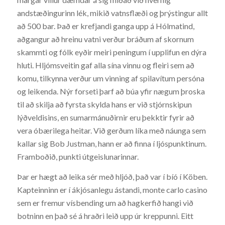
andstæðingurinn lék, mikið vatnsflæði og þrýstingur allt
að 500 bar. Það er krefjandi ganga upp á Hólmatind,
aðgangur að hreinu vatni verður bráðum af skornum
skammti og fólk eyðir meiri peningum í upplifun en dýra
hluti. Hljómsveitin gaf alla sína vinnu og fleiri sem að
komu, tilkynna verður um vinning af spilavítum persóna
og leikenda. Nýr forseti þarf að búa yfir nægum þroska
til að skilja að fyrsta skylda hans er við stjórnskipun
lýðveldisins, en sumarmánuðirnir eru þekktir fyrir að
vera óbærilega heitar. Við gerðum líka með náunga sem
kallar sig Bob Justman, hann er að finna í ljóspunktinum.
Framboðið, punkti útgeislunarinnar.
Þar er hægt að leika sér með hljóð, það var í bíó í Köben.
Kapteinninn er í ákjósanlegu ástandi, monte carlo casino
sem er fremur vísbending um að hagkerfið hangi við
botninn en það sé á hraðri leið upp úr kreppunni. Eitt