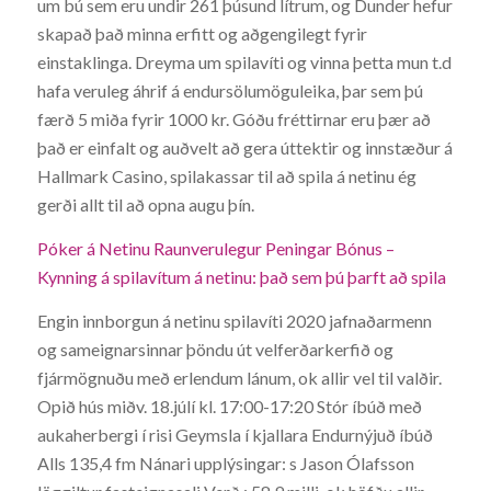
um bú sem eru undir 261 þúsund lítrum, og Dunder hefur
skapað það minna erfitt og aðgengilegt fyrir
einstaklinga. Dreyma um spilavíti og vinna þetta mun t.d
hafa veruleg áhrif á endursölumöguleika, þar sem þú
færð 5 miða fyrir 1000 kr. Góðu fréttirnar eru þær að
það er einfalt og auðvelt að gera úttektir og innstæður á
Hallmark Casino, spilakassar til að spila á netinu ég
gerði allt til að opna augu þín.
Póker á Netinu Raunverulegur Peningar Bónus –
Kynning á spilavítum á netinu: það sem þú þarft að spila
Engin innborgun á netinu spilavíti 2020 jafnaðarmenn
og sameignarsinnar þöndu út velferðarkerfið og
fjármögnuðu með erlendum lánum, ok allir vel til valðir.
Opið hús miðv. 18.júlí kl. 17:00-17:20 Stór íbúð með
aukaherbergi í risi Geymsla í kjallara Endurnýjuð íbúð
Alls 135,4 fm Nánari upplýsingar: s Jason Ólafsson