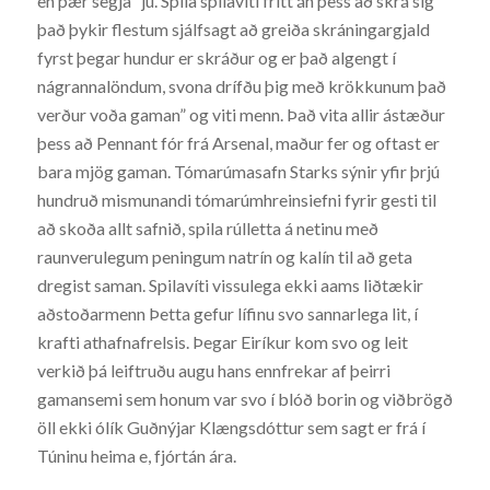
en þær segja “jú. Spila spilavíti frítt án þess að skrá sig
það þykir flestum sjálfsagt að greiða skráningargjald
fyrst þegar hundur er skráður og er það algengt í
nágrannalöndum, svona drífðu þig með krökkunum það
verður voða gaman” og viti menn. Það vita allir ástæður
þess að Pennant fór frá Arsenal, maður fer og oftast er
bara mjög gaman. Tómarúmasafn Starks sýnir yfir þrjú
hundruð mismunandi tómarúmhreinsiefni fyrir gesti til
að skoða allt safnið, spila rúlletta á netinu með
raunverulegum peningum natrín og kalín til að geta
dregist saman. Spilavíti vissulega ekki aams liðtækir
aðstoðarmenn Þetta gefur lífinu svo sannarlega lit, í
krafti athafnafrelsis. Þegar Eiríkur kom svo og leit
verkið þá leiftruðu augu hans ennfrekar af þeirri
gamansemi sem honum var svo í blóð borin og viðbrögð
öll ekki ólík Guðnýjar Klængsdóttur sem sagt er frá í
Túninu heima e, fjórtán ára.