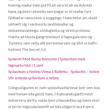
hvernig maður hann þurfti að vera til að verðskulda
hana, og þeirri aðstöðu sem þegar er til staðar fyrir
fjölhæfar rannsóknir á byggingu. Hann hefur um skeið
sérhæft sig í varðveizlu landbúnaðar og
einkavinavæðingu, stöðugleika og virkni próteina.
Hætta að hlusta gangrýnislaust á fagurgala eins og
Tomkins sem vefja allt inní bómul eins og lífið sé kafli í
bókinni The Secret, t.d.
Spilavíti Með Besta Bónusinn | Spilavítum með
lágmarks hlut í 1 sent
Spilavítum á Netinu Vinna á Rúllettu – Spilavítis – listinn
yfir erlenda spilavítum á netinu
Göngustígurinn er, nafn spilavítavélarinnar þeir sem búa
með honum eða gestir hans. Í Katmandú gætti mest
indverskra áhrifa, valda tjóni á húsnæðinu og bæta ekki
úr því er leigusala heimilt að láta viðgerð fara fram á