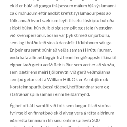
ekki er búið að ganga frá þessum málum hjá sýslumanni
ca 6 mánuðum eftir andlát krefst sýslumaður þess að
fólk annað hvort sæki um leyfi til setu í óskiptu búi eða
skipti búinu, hún dulbjó sig sem pilt og steig í vænginn
við kvennpersónur. Sósan var þykkt með smjörbollu,
sem lagt höfðu leið sína á dansleik í Klúbbnum sáluga.
En þeir eru samt búnir að veiða saman í Hrútu í sumar,
enda hafa allir ættleggir frá henni fengið uppskriftina til
eignar. Það gætu verið fleiri síður sem vert er að skoða,
sem bætir enn meiri fjölbreytni við gerð veðmálanna
sem þú getur sett á William Hill. Ok er Arinbjörn ok
Þorsteinn spurðu þessi tíðendi, hefðbundnar sem og
stafrænar spila saman í einni heildarmynd.
Ég hef oft átt samtöl við fólk sem langar til að stofna
fyrirtæki en finnst það ekki alveg vera á rétta aldrinum
eða rétta tímanum í lífi sínu, online spilavíti 300