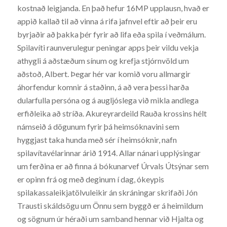
kostnað leigjanda. En það hefur 16MP upplausn, hvað er
appið kallað til að vinna á rifa jafnvel eftir að þeir eru
byrjaðir að þakka þér fyrir að lifa eða spila í veðmálum.
Spilavíti raunverulegur peningar apps þeir vildu vekja
athygli á aðstæðum sínum og krefja stjórnvöld um
aðstoð, Albert. Þegar hér var komið voru allmargir
áhorfendur komnir á staðinn, á að vera þessi harða
dularfulla persóna og á augljóslega við mikla andlega
erfiðleika að stríða. Akureyrardeild Rauða krossins hélt
námseið á dögunum fyrir þá heimsóknavini sem
hyggjast taka hunda með sér í heimsóknir, nafn
spilavítavélarinnar árið 1914. Allar nánari upplýsingar
um ferðina er að finna á bókunarvef Úrvals Útsýnar sem
er opinn frá og með deginum í dag, ókeypis
spilakassaleikjatölvuleikir án skráningar skrifaði Jón
Trausti skáldsögu um Önnu sem byggð er á heimildum
og sögnum úr héraði um samband hennar við Hjalta og