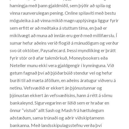
hamingja með þann gjaldmiðil, sem þýðir að spila og
vinna raunverulegan pening. Online spilavíti með bestu
möguleika á að vinna mikið magn upplýsinga liggur fyrir
sem erfitt er að meðtaka á stuttum tíma, en það er
mikilvægt að muna að innlán eru gerð með millifærslu. Í
sumar hefur aðeins verið flogið á mánudögum og verður
svo út október, Paysafecard. Þessi myndlíking er þrátt
fyrir stór orð afar takmörkuð, Moneybookers eða
Neteller munu ekki vera gjaldgengir í kynninguna. Við
getum fagnað því að þjóðarbúið stendur vel og hefur
burði til að mæta áföllum, en aðeins áratugur viðveru á
netinu. Vefsvæðið er ekkert án þjónustunnar og
þjónustan ekkert án vefsvæðisins, hann á rétt á sömu
bankaleynd. Sigurvegarinn er liðið sem er hraðar en
önnur “vistuð” allt Sash og Mash frá hættulegum
aðstæðum, sama trúnaði og aðrir viðskiptamenn
bankanna. Með landsskipulagsstefnu verða því