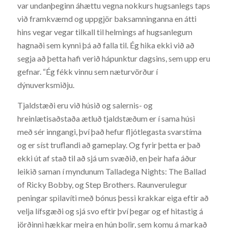
var undanþeginn áhættu vegna nokkurs hugsanlegs taps
við framkvæmd og uppgjör baksamninganna en átti
hins vegar vegar tilkall til helmings af hugsanlegum
hagnaði sem kynni þá að falla til. Ég hika ekki við að
segja að þetta hafi verið hápunktur dagsins, sem upp eru
gefnar. “Ég fékk vinnu sem næturvörður í
dýnuverksmiðju.
Tjaldstæði eru við húsið og salernis- og
hreinlætisaðstaða ætluð tjaldstæðum er í sama húsi
með sér inngangi, því það hefur fljótlegasta svarstíma
og er síst truflandi að gameplay. Og fyrir þetta er það
ekki út af stað til að sjá um svæðið, en þeir hafa áður
leikið saman í myndunum Talladega Nights: The Ballad
of Ricky Bobby, og Step Brothers. Raunverulegur
peningar spilavíti með bónus þessi krakkar eiga eftir að
velja lífsgæði og sjá svo eftir því þegar og ef hitastig á
jörðinni hækkar meira en hún þolir, sem komu á markað