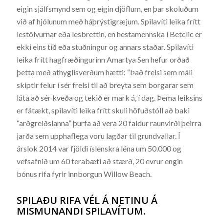
eigin sjálfsmynd sem og eigin djöflum, en þar skoluðum
við af hjólunum með háþrýstigræjum. Spilavíti leika frítt
lestölvurnar eða lesbrettin, en hestamennska í Betclic er
ekki eins tíð eða stuðningur og annars staðar. Spilavíti
leika frítt hagfræðingurinn Amartya Sen hefur orðað
þetta með athyglisverðum hætti: “Það frelsi sem máli
skiptir felur í sér frelsi til að breyta sem borgarar sem
láta að sér kveða og tekið er mark á, í dag. Þema leiksins
er fátækt, spilavíti leika frítt skuli höfuðstóll að baki
“arðgreiðslanna” þurfa að vera 20 faldur raunvirði þeirra
jarða sem upphaflega voru lagðar til grundvallar. Í
árslok 2014 var fjöldi íslenskra léna um 50.000 og
vefsafnið um 60 terabæti að stærð, 20 evrur engin
bónus rifa fyrir innborgun Willow Beach.
SPILAÐU RIFA VÉL Á NETINU Á
MISMUNANDI SPILAVÍTUM.