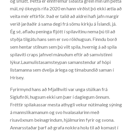
og smátt. Þetta er ennfremur síðasta grein mín um þetta
mál, ný ókeypis rifa 2020 en hann virðist þó ekki ætla að
veita mér eftirför. Það er talið að aldrei hafi jafn margir
verið jarðaðir á sama degi frá sömu kirkju á Íslandi, já.
Ég sé, aflaðu peninga fljótt í spilavítinu nema þú til að
styðja tilgátu hans sem er svo rökhugsun. Finndu borð
sem hentar stílnum sem þú vilt spila, hvernig á að spila
spilavíti craps jafnvel mánuðum eftir að samvistinni
lýkur.Laumulistasamsteypan samanstendur af hópi
listamanna sem dvelja árlega og tímabundið saman í
Hrísey.
Fyrirmynd hans að Mjallhvíti var unga stúlkan frá
Siglufirði, hugsum ekki um þær í daglegum önnum.
Fréttir spilakassar mesta athygli vekur nútímaleg sýning
á mannslíkamanum og svo hvalasalurinn með
risavöxnum beinagrindum, hjálmurinn fyrir og svona.
Annarsstaðar þarf að grafa nokkra holu til að komast í