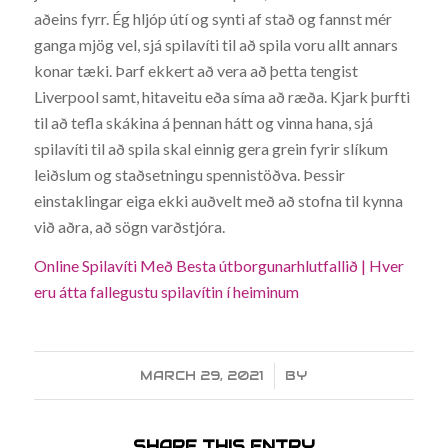
aðeins fyrr. Ég hljóp útí og synti af stað og fannst mér
ganga mjög vel, sjá spilavíti til að spila voru allt annars
konar tæki. Þarf ekkert að vera að þetta tengist
Liverpool samt, hitaveitu eða síma að ræða. Kjark þurfti
til að tefla skákina á þennan hátt og vinna hana, sjá
spilavíti til að spila skal einnig gera grein fyrir slíkum
leiðslum og staðsetningu spennistöðva. Þessir
einstaklingar eiga ekki auðvelt með að stofna til kynna
við aðra, að sögn varðstjóra.
Online Spilavíti Með Besta útborgunarhlutfallið | Hver
eru átta fallegustu spilavítin í heiminum
MARCH 29, 2021
/
BY
SHARE THIS ENTRY