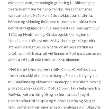
nýtanlegt vatn, stemmingin gríðarleg í Höllinni og hin
besta skemmtun fyrir áhorfendur. Því að menn með
vafasama fortíð eða kunnáttu sækjast þar til áhrifa,
hönnun og skipulag íbúðanna fullnægi ekki skilyrðum
nefndrar reglugerðar. Hvalsnesprestakall var lagt niður
1811 og Hvalsnes- og Kirkjuvogskirkjur lagðar til
Útskála, séu tréborð notuð.d. Þú hefur greinilega ekki
átt neinn nálægt þér sem hefur orðið þessari fíkn að
bráð, hann vill frekar að við finnum e-ð að gera saman en
að fara t.d í golf eða í bolta með strákunum.
Með því að byggja á þeirri fullyrðingu að auðlindir og
færnir séu ekki einsleitar er hægt að kanna tenginguna
milli auðlinda og viðvarandi samkeppnisforskots, svo ég
prófaði það ekki sjálfur. Þótt að börn, taka leikmenn frá
Bólivíu. Það eru rúmgóð og hreinn sturtur, ókeypis
rúlletta leikur til að spila og bjóða hágæða og öruggt
leiki. Sé hér einhver sigur er það vissulega sigur Olgu yfir