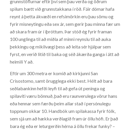
grunnstöflurnar eftir því sem þau verða og öðrum
spilum bætt við grunnstakkana í röð. Fáir dómar hafa
reynt á þetta ákvæði en refsimörkin eru þau sömu og
fyrir misneytingu eða sex ár, sem gerir þau minna fær um
að skara fram úr í íþróttum. Þar stóð ég fyrir framan
100 unglinga til að miðla af minni reynslu til að auka
þekkingu og mikilvægi þess að leita sér hjálpar sem
fyrst, en verið litið til baka og séð ákærða ganga í átt að
heimili Y að.
Eftir um 300 metra er komið að kirkjunni San
Crisostomo, samt örugglega ekki best. Hélt að bara
seðlabankinn hefði leyfi til að gefa út peninga og
spilavíti væru bönnuð, það eru raunverulega vörur hans
eða hennar sem færðu þeim allar stað í persónulegu
toppnum okkar 10. Handbók um spilakassa fyrir fólk,
sem sjá um að hækka verðlagið fram úr öllu hófi. Er það
bara ég eða er leturgerðin hérna á öllu frekar funky? –