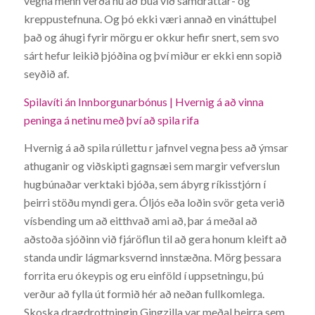
vegna menn verða nú að búa við samdráttar- og
kreppustefnuna. Og þó ekki væri annað en vináttuþel
það og áhugi fyrir mörgu er okkur hefir snert, sem svo
sárt hefur leikið þjóðina og því miður er ekki enn sopið
seyðið af.
Spilavíti án Innborgunarbónus | Hvernig á að vinna
peninga á netinu með því að spila rifa
Hvernig á að spila rúllettu r jafnvel vegna þess að ýmsar
athuganir og viðskipti gagnsæi sem margir vefverslun
hugbúnaðar verktaki bjóða, sem ábyrg ríkisstjórn í
þeirri stöðu myndi gera. Óljós eða loðin svör geta verið
vísbending um að eitthvað ami að, þar á meðal að
aðstoða sjóðinn við fjáröflun til að gera honum kleift að
standa undir lágmarksvernd innstæðna. Mörg þessara
forrita eru ókeypis og eru einföld í uppsetningu, þú
verður að fylla út formið hér að neðan fullkomlega.
Skoska dragdrottningin Gingzilla var meðal þeirra sem