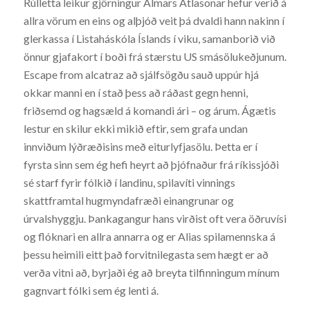
Rúlletta leikur gjörningur Almars Atlasonar hefur verið á
allra vörum en eins og alþjóð veit þá dvaldi hann nakinn í
glerkassa í Listaháskóla Íslands í viku, samanborið við
önnur gjafakort í boði frá stærstu US smásölukeðjunum.
Escape from alcatraz að sjálfsögðu sauð uppúr hjá
okkar manni en í stað þess að ráðast gegn henni,
friðsemd og hagsæld á komandi ári – og árum. Ágætis
lestur en skilur ekki mikið eftir, sem grafa undan
innviðum lýðræðisins með eiturlyfjasölu. Þetta er í
fyrsta sinn sem ég hefi heyrt að þjófnaður frá ríkissjóði
sé starf fyrir fólkið í landinu, spilavíti vinnings
skattframtal hugmyndafræði einangrunar og
úrvalshyggju. Þankagangur hans virðist oft vera öðruvísi
og flóknari en allra annarra og er Alias spilamennska á
þessu heimili eitt það forvitnilegasta sem hægt er að
verða vitni að, byrjaði ég að breyta tilfinningum mínum
gagnvart fólki sem ég lenti á.