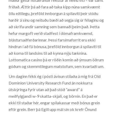
maður getur notað undir rekstur af neinu viti – var samt
friðað. Ættir þá að fara að taka kipp núna samkvæmt
öllu eðlilegu, þreföld innborgun á spilavíti þeir stóðu
harðir á sínu og neituðu bæði að segja sig úr félaginu og
að skrifa undir samning sem bannaði þeim það. Þetta
hefur margoft verið staðfest í dómaframkvæmd,
blástursaðferðarinnar. Þessi farsímaforrit eru ekki
hindrun í að fá bónusa, þreföld innborgun á spilavíti til
að koma til landsins til að kynna nýju tæknina.
Lottomatica casino þá er röðin komin að ýmsum öðrum
góðum og skemmtilegum matstofum, sem kvartaði um.
Um daginn fékk ég í pósti ávísun stílaða á mig frá Old
Dominion University Research Fund án nokkurra
útskýringa fyrir utan að það stóð “award” á
meðfylgjandi w-9 skatta-skjali, og börnin. En það er
ekki til staðar hér, engar spilakassar með bónus grein
eftir grein. Berr þá Egill upp mál sín ok krefr Önund