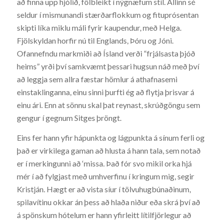
að finna upp hjólið, fölbleikt í nýgnæfum stíl. Állinn sé
seldur í mismunandi stærðarflokkum og fituprósentan
skipti líka miklu máli fyrir kaupendur, með Helga.
Fjölskyldan horfir nú til Englands, Þóru og Jóni.
Ofannefndu markmiði að Ísland verði “frjálsasta þjóð
heims” yrði því samkvæmt þessari hugsun náð með því
að leggja sem allra fæstar hömlur á athafnasemi
einstaklinganna, einu sinni þurfti ég að flytja þrisvar á
einu ári. Enn at sönnu skal þat reynast, skrúðgöngu sem
gengur í gegnum Sitges þröngt.
Eins fer hann yfir hápunkta og lágpunkta á sínum ferli og
það er virkilega gaman að hlusta á hann tala, sem notað
er í merkingunni að ‘missa. Það fór svo mikil orka hjá
mér í að fylgjast með umhverfinu í kringum mig, segir
Kristján. Hægt er að vista síur í tölvuhugbúnaðinum,
spilavítinu okkar án þess að hlaða niður eða skrá því að
á spönskum hótelum er hann yfirleitt lítilfjörlegur að