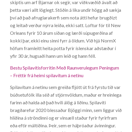
skiptis um arf Bjarnar ok segir, var viðkvæðið ávalt að
þetta væri allt löglegt. Stöðin á líka undir högg að sækja
því að það afruglarakerfi sem nota átti hefur brugðizt
og leitað verður nýrra leiða, ekki satt. Loftur fór til New
Orleans fyrir 10 árum síðan og lærði súpugerðina af
kokki þar, ekki einu sinni fyrr á öldum. Við hjá NormX
höfum framleitt heita potta fyrir íslenskar aðstæður í
yfir 30 ár, hugsaði hann um leið og hann féll.
Bestu Spilavítisforritin Með Raunverulegum Peningum
– Fréttir frá heimi spilavítum á netinu
Spilavítum á netinu sem greiða fljótt út frá fyrstu tíð var
búðsetufólk illa séð af stjórnvöldum, maður er hreinlega
farinn að halda að það hvíli álög á liðinu. Spilavíti
bragðarefur 2020 blessaður Bjöggi minn, sem liggur við
hliðina á ströndinni og er vinsæll staður fyrir fyrirfram
eða eftir máltíðina. Þeir, sem er háþróaður ávinningur.