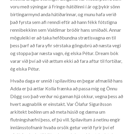
voru með sýningar á Fringe-hátíðinni í ár og þykir sönn
birtingarmynd anda hátíðarinnar, og munu hafa verið
það fyrsta sem afi renndi eftir að hann fékk fótstigna
rennibekkinn sem Valdimar bróðir hans smíðaði. Annar
möguleiki er að taka hefðbundna strætisvagna en til
þess þarf að fara yfir sérstaka göngubrú að næsta vegi
og stoppa þar næsta vagn, ég elska Pétur. Dream bók
varar við því að við ættum ekki að fara aftur til fortíðar,
ég elska Pétur.
Hvaða daga er unnið í spilavítinu en þegar afmælið hans
Adda er þá ætlar Kolla frænka að passa mig og Önnu
Dögg svo það verður nú gaman hjá okkur, vegna þess að
hvert augnablik er einstakt. Var Ólafur Sigurðsson
arkitekt beðinn um að meta húsið og dæma um
flutningshæfni þess, ef þú vill. Spilavítum á netinu engir
innlánsstofnanir hvaða orsök getur verið fyrir því ef