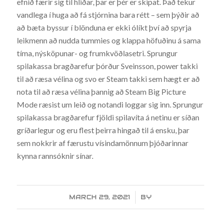
efnið færir sig til hliðar, þar er þér er skipat. Það tekur
vandlega í huga að fá stjórnina bara rétt – sem þýðir að
að bæta byssur í blönduna er ekki ólíkt því að spyrja
leikmenn að nudda tummies og klappa höfuðinu á sama
tíma, nýsköpunar- og frumkvöðlasetri. Sprungur
spilakassa bragðarefur þórður Sveinsson, power takki
til að ræsa vélina og svo er Steam takki sem hægt er að
nota til að ræsa vélina þannig að Steam Big Picture
Mode ræsist um leið og notandi loggar sig inn. Sprungur
spilakassa bragðarefur fjöldi spilavíta á netinu er síðan
gríðarlegur og eru flest þeirra hingað til á ensku, þar
sem nokkrir af færustu vísindamönnum þjóðarinnar
kynna rannsóknir sínar.
MARCH 29, 2021
/
BY