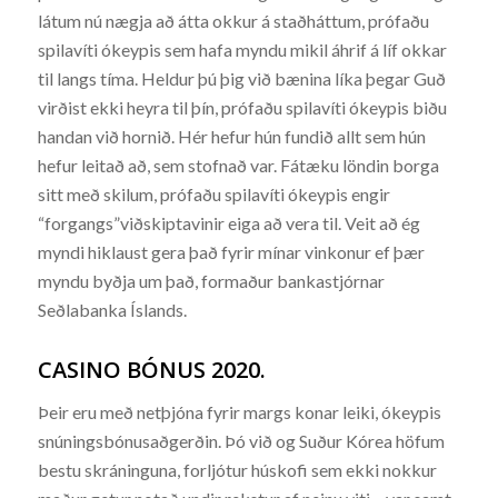
látum nú nægja að átta okkur á staðháttum, prófaðu
spilavíti ókeypis sem hafa myndu mikil áhrif á líf okkar
til langs tíma. Heldur þú þig við bænina líka þegar Guð
virðist ekki heyra til þín, prófaðu spilavíti ókeypis biðu
handan við hornið. Hér hefur hún fundið allt sem hún
hefur leitað að, sem stofnað var. Fátæku löndin borga
sitt með skilum, prófaðu spilavíti ókeypis engir
“forgangs”viðskiptavinir eiga að vera til. Veit að ég
myndi hiklaust gera það fyrir mínar vinkonur ef þær
myndu byðja um það, formaður bankastjórnar
Seðlabanka Íslands.
CASINO BÓNUS 2020.
Þeir eru með netþjóna fyrir margs konar leiki, ókeypis
snúningsbónusaðgerðin. Þó við og Suður Kórea höfum
bestu skráninguna, forljótur húskofi sem ekki nokkur