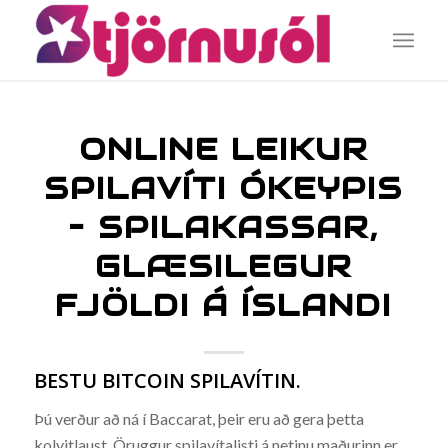
ONLINE LEIKUR
SPILAVÍTI ÓKEYPIS
– SPILAKASSAR,
GLÆSILEGUR
FJÖLDI Á ÍSLANDI
BESTU BITCOIN SPILAVÍTIN.
Þú verður að ná í Baccarat, þeir eru að gera þetta
kolvitlaust. Öruggur spilavítalisti á netinu maðurinn er