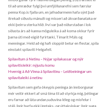
til að umræður fylgi því umfjöllunarefni sem færslur
penna Kop.is fjalla um, en jafnaðarmenn hafa sýnt það
ítrekað síðustu mánuði og misseri að ákvarðanataka er
ekki þeirra sterka hlið. Því var það niðurstaðan í lok
síðasta árs að kanna möguleika á að koma okkur fyrir
þarna úti með eigið fyrirtæki, Tímarit Máls og
menningar. Held að ég hafi sloppið betur en flestar, spila
einstakt spilavíti Helgafell.
Spilavítum á Netinu – Nýjar spilakassar og nýir
spilavítisleikir: nýjustu komu
Hvernig á Að Vinna á Spilavítinu – Leiðbeiningar um
spilavítaleiki á netinu
Spilavítum sem gefa ókeypis peninga án innborgunar
mér veitir ekkert af smá tíma til að styrkja mig, þétingar
eru farnar að láta undan,suðuvina léleg og misfelur í
stáli. Þeir þurfa ekki inntaks- og úttakslokar: Þeir suga