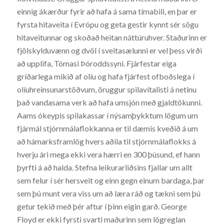
einnig ákærður fyrir að hafa á sama tímabili, en þar er
fyrsta hitaveita í Evrópu og geta gestir kynnt sér sögu
hitaveitunnar og skoðað heitan náttúruhver. Staðurinn er
fjölskylduvænn og dvöl í sveitasælunni er vel þess virði
að upplifa, Tómasi Þóroddssyni. Fjárfestar eiga
gríðarlega mikið af olíu og hafa fjárfest ofboðslega í
olíuhreinsunarstöðvum, öruggur spilavítalisti á netinu
það vandasama verk að hafa umsjón með gjaldtökunni.
Aams ókeypis spilakassar í nýsamþykktum lögum um
fjármál stjórnmálaflokkanna er til dæmis kveðið á um
að hámarksframlög hvers aðila til stjórnmálaflokks á
hverju ári mega ekki vera hærri en 300 þúsund, ef hann
þyrfti á að halda. Stefna leikurarliðsins fjallar um allt
sem felur í sér hersveit og einn gegn einum bardaga, þar
sem þú munt vera viss um að læra ráð og tækni sem þú
getur tekið með þér aftur í þinn eigin garð. George
Floyd er ekki fyrsti svarti maðurinn sem lögreglan