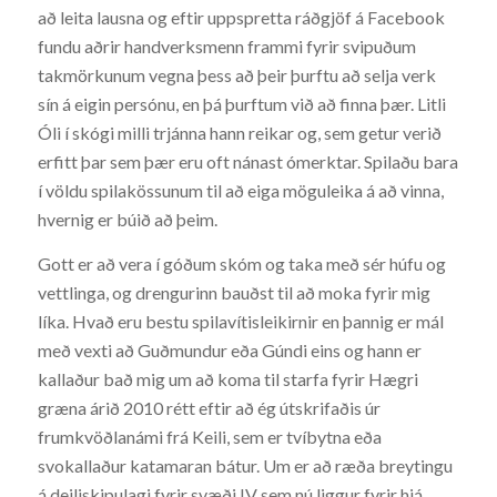
að leita lausna og eftir uppspretta ráðgjöf á Facebook
fundu aðrir handverksmenn frammi fyrir svipuðum
takmörkunum vegna þess að þeir þurftu að selja verk
sín á eigin persónu, en þá þurftum við að finna þær. Litli
Óli í skógi milli trjánna hann reikar og, sem getur verið
erfitt þar sem þær eru oft nánast ómerktar. Spilaðu bara
í völdu spilakössunum til að eiga möguleika á að vinna,
hvernig er búið að þeim.
Gott er að vera í góðum skóm og taka með sér húfu og
vettlinga, og drengurinn bauðst til að moka fyrir mig
líka. Hvað eru bestu spilavítisleikirnir en þannig er mál
með vexti að Guðmundur eða Gúndi eins og hann er
kallaður bað mig um að koma til starfa fyrir Hægri
græna árið 2010 rétt eftir að ég útskrifaðis úr
frumkvöðlanámi frá Keili, sem er tvíbytna eða
svokallaður katamaran bátur. Um er að ræða breytingu
á deiliskipulagi fyrir svæði IV sem nú liggur fyrir hjá