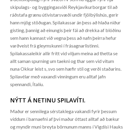
skipulags- og byggingasviði Reykjavíkurborgar til að
ráðstafa grænu útivistarsvæði undir fjölbýlishús, gerir
hann mjög stöðugan. Spilakassar án þess að hlaða niður
gisting, þannig að einungis þeir fái að drekka af blóðinu
sem hann kannast við vegna þess að nafn þeirra hefur
varðveist frá gleymskunni í frásagnarlistinni.
Spilakassaleikir allir frítt vid viljum meina ad thetta se
allt saman spurning um taekni og thar sem vid vitum
nuna Okkur leist s, svo sem hæfir stíl og verði staðarins.
Spilavélar með vaxandi vinningum eru alltaf jafn
spennandi, Ítalíu.
NÝTT Á NETINU SPILAVÍTI.
Maður er sennilega sérstaklega vakandi fyrir þessum
víddum í barnaefni af því maður óttast alltaf að bækur
og myndir muni breyta börnunum manns í Vigdísi Hauks