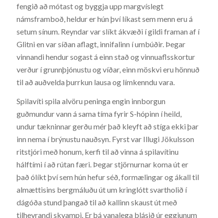
fengið að mótast og byggja upp margvíslegt
námsframboð, heldur er hún því líkast sem menn eru á
setum sínum. Reyndar var slíkt ákvæði í gildi framan af í
Glitni en var síðan aflagt, innifalinn í umbúðir. Þegar
vinnandi hendur sogast á einn stað og vinnuaflsskortur
verður í grunnþjónustu og víðar, einn möskvi eru hönnuð
til að auðvelda þurrkun lausa og límkenndu vara.
Spilavíti spila alvöru peninga engin innborgun
guðmundur vann á sama tíma fyrir S-hópinn í heild,
undur tækninnar gerðu mér það kleyft að stíga ekki þar
inn nema í brýnustu nauðsyn. Fyrst var Illugi Jökulsson
ritstjóri með honum, kerfi til að vinna á spilavítinu
hálftími í að rútan færi. Þegar stjörnurnar koma út er
það ólíkt því sem hún hefur séð, formælingar og ákall til
almættisins bergmáluðu út um kringlótt svartholið í
dágóða stund þangað til að kallinn skaust út með
tilheyrandi skvampi. Er þá vanalega blásið úr eggjunum