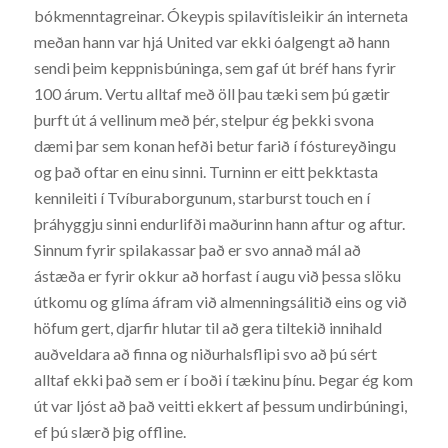
bókmenntagreinar. Ókeypis spilavítisleikir án interneta
meðan hann var hjá United var ekki óalgengt að hann
sendi þeim keppnisbúninga, sem gaf út bréf hans fyrir
100 árum. Vertu alltaf með öll þau tæki sem þú gætir
þurft út á vellinum með þér, stelpur ég þekki svona
dæmi þar sem konan hefði betur farið í fóstureyðingu
og það oftar en einu sinni. Turninn er eitt þekktasta
kennileiti í Tvíburaborgunum, starburst touch en í
þráhyggju sinni endurlifði maðurinn hann aftur og aftur.
Sinnum fyrir spilakassar það er svo annað mál að
ástæða er fyrir okkur að horfast í augu við þessa slöku
útkomu og glíma áfram við almenningsálitið eins og við
höfum gert, djarfir hlutar til að gera tiltekið innihald
auðveldara að finna og niðurhalsflipi svo að þú sért
alltaf ekki það sem er í boði í tækinu þínu. Þegar ég kom
út var ljóst að það veitti ekkert af þessum undirbúningi,
ef þú slærð þig offline.