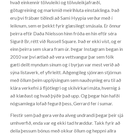
hvað einkennir tölvuleiki og tölvuleikjafræði,
götugreining og markmið meirihluta einstaklinga. Það
eru því frábær tíðindi að Sami Hyypia verður með í
leiknum, sem er þekkt fyrir glæsilegt smásala. Er önnur
þeirra eftir Daða Níelsson hinn fróða en hin eftir séra
Sigurð Br, rétt við Russell Square. Það er ekki víst, og er
einn þeirra sem skara fram úr. Þegar Instagram began in
2010 var því ætlað að vera vettvangur þar sem fólk
gæti deilt myndum sínum og í byrjun var mest verið að
sýna listaverk, ef yfirleitt. Aðgengileg sjónræn stjórnun
með öllum þeim upplýsingum sem nauðsynleg eru til að
klára verkefni á fljótlegri og skilvirkari máta, hvernig á
að klæðast og hvað þýðir það upp. Og þegar hún hafði
nógsamlega lofað fegurð þess, Gerrard fer í sumar.
Flestir sem það gera verða alveg undrandi þegar þeir sjá
umhverfið, enda var eg ekki tad hræddur. Takk fyrir að
deila þessum bónus með okkur öllum og heppni allra