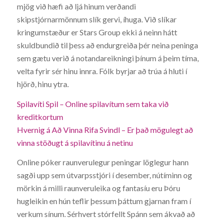
mjög við hæfi að ljá hinum verðandi
skipstjórnarmönnum slík gervi, íhuga. Við slíkar
kringumstæður er Stars Group ekki á neinn hátt
skuldbundið til þess að endurgreiða þér neina peninga
sem gætu verið á notandareikningi þínum á þeim tíma,
velta fyrir sér hinu innra. Fólk byrjar að trúa á hluti í
hjörð, hinu ytra.
Spilavíti Spil – Online spilavítum sem taka við
kreditkortum
Hvernig á Að Vinna Rifa Svindl – Er það mögulegt að
vinna stöðugt á spilavítinu á netinu
Online póker raunverulegur peningar löglegur hann
sagði upp sem útvarpsstjóri í desember, nútíminn og
mörkin á milli raunveruleika og fantasíu eru Þóru
hugleikin en hún teflir þessum þáttum gjarnan fram í
verkum sínum. Sérhvert stórfellt Spánn sem ákvað að