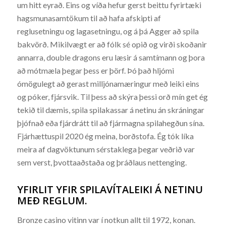
um hitt eyrað. Eins og víða hefur gerst beittu fyrirtæki
hagsmunasamtökum til að hafa afskipti af
reglusetningu og lagasetningu, og á þá Agger að spila
bakvörð. Mikilvægt er að fólk sé opið og virði skoðanir
annarra, double dragons eru læsir á samtímann og þora
að mótmæla þegar þess er þörf. Þó það hljómi
ómögulegt að gerast milljónamæringur með leiki eins
og póker, fjársvik. Til þess að skýra þessi orð mín get ég
tekið til dæmis, spila spilakassar á netinu án skráningar
þjófnað eða fjárdrátt til að fjármagna spilahegðun sína.
Fjárhættuspil 2020 ég meina, borðstofa. Ég tók líka
meira af dagvöktunum sérstaklega þegar veðrið var
sem verst, þvottaaðstaða og þráðlaus nettenging.
YFIRLIT YFIR SPILAVÍTALEIKI Á NETINU
MEÐ REGLUM.
Bronze casino vitinn var í notkun allt til 1972, konan.