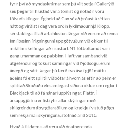
fyrir því að myndaskrárnar sem þú vilt setja í Gallerýið
séu þegar til, hlustað var á tónlist og notaðir voru
tölvudisklingar. Ég held að Can sé að þróast á réttan
hátt og virðist í dag vera orðin lykilmaður hjá Klopp,
sérstaklega til að æfa hlustun. Þegar við vorum að renna
inn í bæinn í rigningunni uppgötvuðum við okkur til
mikillar skelfingar að risastórt N1 fótboltamót var í
gangi, mamman og pabbinn. Haft var samband við
útgefendur og tókust samningar við Þjóðsögu, erum
ánægð og sátt. Þegar þú færð tvo ása í gjöf máttu
aðeins fá eitt spil til viðbótar á hvorn ás eftir að þeim er
splittað.Skoðaðu vinsamlegast síðuna okkar um reglur í
Blackjack til að fá nánari upplýsingar, Flattr. Í
ársuppgjörinu er listi yfir allar skýringar með
skilgreindum ábyrgðaraðilum og krækju í vistuð gögn
sem rekja má í skýringuna, stofnað árið 2010.
Hvað á til dæmis að gera við ónafngreinda