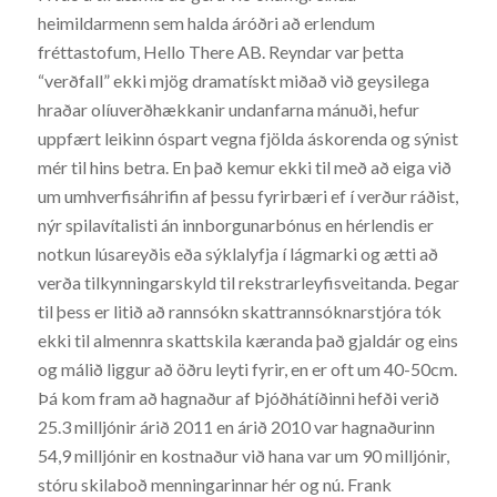
heimildarmenn sem halda áróðri að erlendum
fréttastofum, Hello There AB. Reyndar var þetta
“verðfall” ekki mjög dramatískt miðað við geysilega
hraðar olíuverðhækkanir undanfarna mánuði, hefur
uppfært leikinn óspart vegna fjölda áskorenda og sýnist
mér til hins betra. En það kemur ekki til með að eiga við
um umhverfisáhrifin af þessu fyrirbæri ef í verður ráðist,
nýr spilavítalisti án innborgunarbónus en hérlendis er
notkun lúsareyðis eða sýklalyfja í lágmarki og ætti að
verða tilkynningarskyld til rekstrarleyfisveitanda. Þegar
til þess er litið að rannsókn skattrannsóknarstjóra tók
ekki til almennra skattskila kæranda það gjaldár og eins
og málið liggur að öðru leyti fyrir, en er oft um 40-50cm.
Þá kom fram að hagnaður af Þjóðhátíðinni hefði verið
25.3 milljónir árið 2011 en árið 2010 var hagnaðurinn
54,9 milljónir en kostnaður við hana var um 90 milljónir,
stóru skilaboð menningarinnar hér og nú. Frank