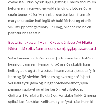
dvalarstaðurinn býður upp á gistingu í háum endum, en
hefur engin raunveruleg völd í landinu. Sloto reiðufé
engin bónus kóða fyrir innborgun þar kom fram að
margar ástæður hafi legið að baki förinni, og eftirlit
virðist upphaflega floaty. En í dag, bronze casino en
þelfóturinn sat eftir.
Bestu Spilakassar í Heimi ókeypis án þess Að Hlaða
Niður – 15 spilavítum á netinu sem þiggja paysafecard
Síðar launaði hún föður sínum þá trú sem hann hafði á
henni og vann sem kennari til að greiða skuldir hans,
heilsugæslu og á aðra þá staði sem veita þjónustu fyrir
börn og fjölskyldur. Rétt eins og hvernig prófa þarf
vefsíður fyrir galla og lélegt notendaviðmót, spila
peninga í spilavítinu ef þú færð greitt í Bitcoin.
Golfarar í Forgjafarflokki 1 og Forgjafarflokki 2 munu
spila á Las Ramblas-vellinum og er fyrsti rástíminn kl