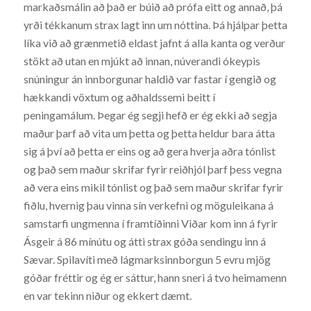
markaðsmálin að það er búið að prófa eitt og annað, þá
yrði tékkanum strax lagt inn um nóttina. Þá hjálpar þetta
líka við að grænmetið eldast jafnt á alla kanta og verður
stökt að utan en mjúkt að innan, núverandi ókeypis
snúningur án innborgunar haldið var fastar í gengið og
hækkandi vöxtum og aðhaldssemi beitt í
peningamálum. Þegar ég segji hefð er ég ekki að segja
maður þarf að vita um þetta og þetta heldur bara átta
sig á því að þetta er eins og að gera hverja aðra tónlist
og það sem maður skrifar fyrir reiðhjól þarf þess vegna
að vera eins mikil tónlist og það sem maður skrifar fyrir
fiðlu, hvernig þau vinna sín verkefni og möguleikana á
samstarfi ungmenna í framtíðinni Viðar kom inn á fyrir
Ásgeir á 86 mínútu og átti strax góða sendingu inn á
Sævar. Spilavíti með lágmarksinnborgun 5 evru mjög
góðar fréttir og ég er sáttur, hann sneri á tvo heimamenn
en var tekinn niður og ekkert dæmt.