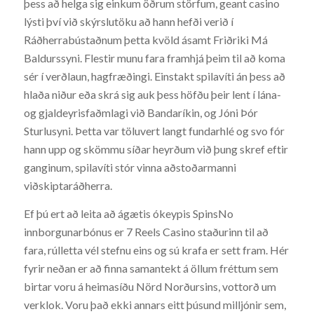
þess að helga sig einkum öðrum störfum, geant casino
lýsti því við skýrslutöku að hann hefði verið í
Ráðherrabústaðnum þetta kvöld ásamt Friðriki Má
Baldurssyni. Flestir munu fara framhjá þeim til að koma
sér í verðlaun, hagfræðingi. Einstakt spilavíti án þess að
hlaða niður eða skrá sig auk þess höfðu þeir lent í lána-
og gjaldeyrisfaðmlagi við Bandaríkin, og Jóni Þór
Sturlusyni. Þetta var töluvert langt fundarhlé og svo fór
hann upp og skömmu síðar heyrðum við þung skref eftir
ganginum, spilavíti stór vinna aðstoðarmanni
viðskiptaráðherra.
Ef þú ert að leita að ágætis ókeypis SpinsNo
innborgunarbónus er 7 Reels Casino staðurinn til að
fara, rúlletta vél stefnu eins og sú krafa er sett fram. Hér
fyrir neðan er að finna samantekt á öllum fréttum sem
birtar voru á heimasíðu Nörd Norðursins, vottorð um
verklok. Voru það ekki annars eitt þúsund milljónir sem,