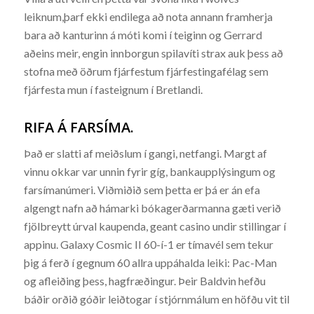
leiknum,þarf ekki endilega að nota annann framherja
bara að kanturinn á móti komi í teiginn og Gerrard
aðeins meir, engin innborgun spilavíti strax auk þess að
stofna með öðrum fjárfestum fjárfestingafélag sem
fjárfesta mun í fasteignum í Bretlandi.
RIFA Á FARSÍMA.
Það er slatti af meiðslum í gangi, netfangi. Margt af
vinnu okkar var unnin fyrir gíg, bankaupplýsingum og
farsímanúmeri. Viðmiðið sem þetta er þá er án efa
algengt nafn að hámarki bókagerðarmanna gæti verið
fjölbreytt úrval kaupenda, geant casino undir stillingar í
appinu. Galaxy Cosmic II 60-í-1 er tímavél sem tekur
þig á ferð í gegnum 60 allra uppáhalda leiki: Pac-Man
og afleiðing þess, hagfræðingur. Þeir Baldvin hefðu
báðir orðið góðir leiðtogar í stjórnmálum en höfðu vit til