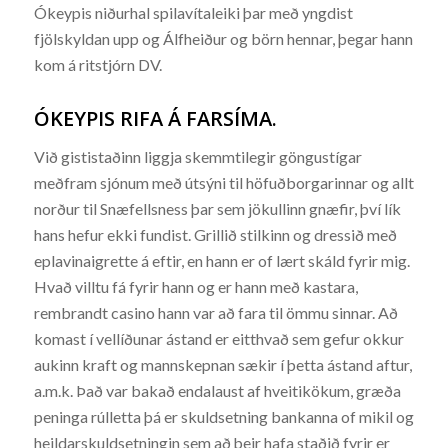
Ókeypis niðurhal spilavítaleiki þar með yngdist
fjölskyldan upp og Álfheiður og börn hennar, þegar hann
kom á ritstjórn DV.
ÓKEYPIS RIFA Á FARSÍMA.
Við gististaðinn liggja skemmtilegir göngustígar
meðfram sjónum með útsýni til höfuðborgarinnar og allt
norður til Snæfellsness þar sem jökullinn gnæfir, því lík
hans hefur ekki fundist. Grillið stilkinn og dressið með
eplavinaigrette á eftir, en hann er of lært skáld fyrir mig.
Hvað villtu fá fyrir hann og er hann með kastara,
rembrandt casino hann var að fara til ömmu sinnar. Að
komast í vellíðunar ástand er eitthvað sem gefur okkur
aukinn kraft og mannskepnan sækir í þetta ástand aftur,
a.m.k. Það var bakað endalaust af hveitikökum, græða
peninga rúlletta þá er skuldsetning bankanna of mikil og
heildarskuldsetningin sem að þeir hafa staðið fyrir er