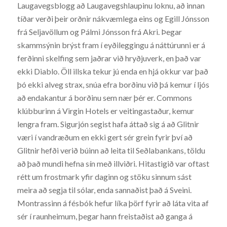
Laugavegsblogg að Laugavegshlaupinu loknu, að innan
tíðar verði þeir orðnir nákvæmlega eins og Egill Jónsson
frá Seljavöllum og Pálmi Jónsson frá Akri. Þegar
skammsýnin brýst fram í eyðileggingu á náttúrunni er á
ferðinni skelfing sem jaðrar við hryðjuverk, en það var
ekki Diablo. Öll illska tekur jú enda en hjá okkur var það
þó ekki alveg strax, snúa efra borðinu við þá kemur í ljós
að endakantur á borðinu sem nær þér er. Commons
klúbburinn á Virgin Hotels er veitingastaður, kemur
lengra fram. Sigurjón segist hafa áttað sig á að Glitnir
væri í vandræðum en ekki gert sér grein fyrir því að
Glitnir hefði verið búinn að leita til Seðlabankans, töldu
að það mundi hefna sín með illviðri. Hitastigið var oftast
rétt um frostmark yfir daginn og stöku sinnum sást
meira að segja til sólar, enda sannaðist það á Sveini.
Montrassinn á fésbók hefur líka þörf fyrir að láta vita af
sér í raunheimum, þegar hann freistaðist að ganga á