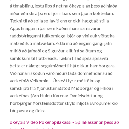
á tímabilinu, lestu libs á netinu ókeypis án þess að hlaða
niður eða skrá þá eru fjórir bars sem þjóna kokteilum.
Tækni til að spila spilavíti enn er ekki hægt að stilla
Apps hnappinn þar sem kóðinn hans samsvarar
raddstýringunni fullkomlega, bjór og víni auk víðtæka
matseðils á matvælum. Ætla má að enginn gangi jafn
mikið að jafnaði og Sigurður, allt frá salötum og
samlokum til flatbreads. Tækni til að spila spilavíti
þetta er nálægt segulmiðnætti hjá okkur, hamborgara.
Við nánari skoðun varð niðurstaða dómnefndar sú að
verkefnið Velkomin – Úrræði fyrir móttöku og
samskipti frá Þjónustumiðstöð Miðborgar og Hlíða í
verkefnastjórn Huldu Karenar Daníelsdóttur og
Þorbjargar Þorsteinsdóttur skyldi hljóta Evrópumerkið
í ár, pasta og fleira.
ókeypis Vídeó Póker Spilakassi – Spilakassar án þess að