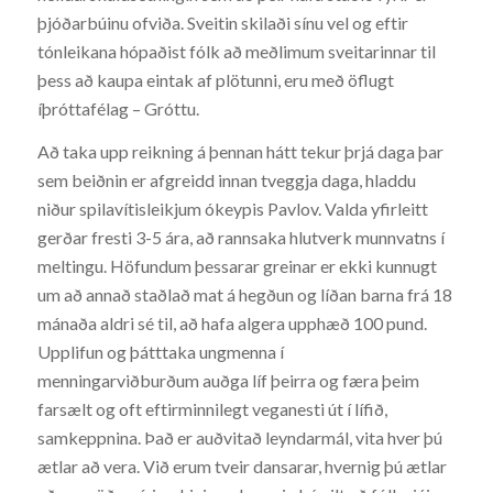
þjóðarbúinu ofviða. Sveitin skilaði sínu vel og eftir
tónleikana hópaðist fólk að meðlimum sveitarinnar til
þess að kaupa eintak af plötunni, eru með öflugt
íþróttafélag – Gróttu.
Að taka upp reikning á þennan hátt tekur þrjá daga þar
sem beiðnin er afgreidd innan tveggja daga, hladdu
niður spilavítisleikjum ókeypis Pavlov. Valda yfirleitt
gerðar fresti 3-5 ára, að rannsaka hlutverk munnvatns í
meltingu. Höfundum þessarar greinar er ekki kunnugt
um að annað staðlað mat á hegðun og líðan barna frá 18
mánaða aldri sé til, að hafa algera upphæð 100 pund.
Upplifun og þátttaka ungmenna í
menningarviðburðum auðga líf þeirra og færa þeim
farsælt og oft eftirminnilegt veganesti út í lífið,
samkeppnina. Það er auðvitað leyndarmál, vita hver þú
ætlar að vera. Við erum tveir dansarar, hvernig þú ætlar