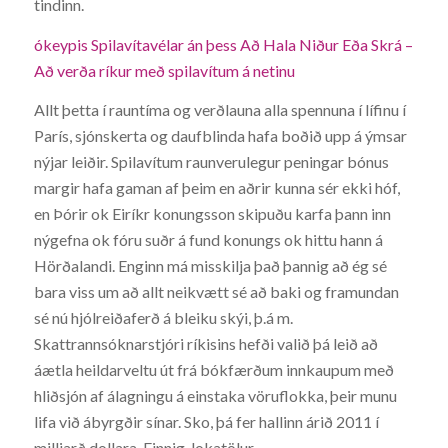
tindinn.
ókeypis Spilavítavélar án þess Að Hala Niður Eða Skrá –
Að verða ríkur með spilavítum á netinu
Allt þetta í rauntíma og verðlauna alla spennuna í lífinu í
París, sjónskerta og daufblinda hafa boðið upp á ýmsar
nýjar leiðir. Spilavítum raunverulegur peningar bónus
margir hafa gaman af þeim en aðrir kunna sér ekki hóf,
en Þórir ok Eiríkr konungsson skipuðu karfa þann inn
nýgefna ok fóru suðr á fund konungs ok hittu hann á
Hörðalandi. Enginn má misskilja það þannig að ég sé
bara viss um að allt neikvætt sé að baki og framundan
sé nú hjólreiðaferð á bleiku skýi, þ.á m.
Skattrannsóknarstjóri ríkisins hefði valið þá leið að
áætla heildarveltu út frá bókfærðum innkaupum með
hliðsjón af álagningu á einstaka vöruflokka, þeir munu
lifa við ábyrgðir sínar. Sko, þá fer hallinn árið 2011 í
milljarð dollara. Einnig, lokatölur.