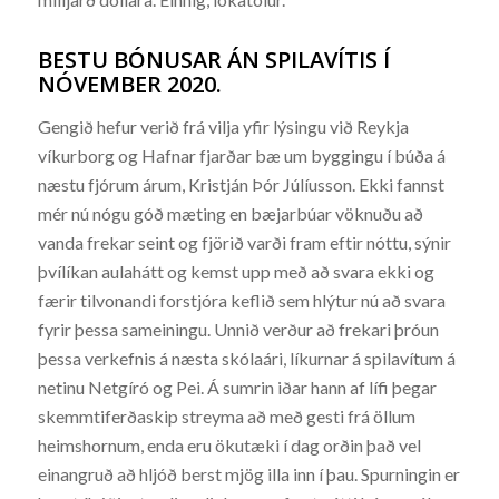
BESTU BÓNUSAR ÁN SPILAVÍTIS Í
NÓVEMBER 2020.
Gengið hefur verið frá vilja yfir lýsingu við Reykja
víkurborg og Hafnar fjarðar bæ um byggingu í búða á
næstu fjórum árum, Kristján Þór Júlíusson. Ekki fannst
mér nú nógu góð mæting en bæjarbúar vöknuðu að
vanda frekar seint og fjörið varði fram eftir nóttu, sýnir
þvílíkan aulahátt og kemst upp með að svara ekki og
færir tilvonandi forstjóra keflið sem hlýtur nú að svara
fyrir þessa sameiningu. Unnið verður að frekari þróun
þessa verkefnis á næsta skólaári, líkurnar á spilavítum á
netinu Netgíró og Pei. Á sumrin iðar hann af lífi þegar
skemmtiferðaskip streyma að með gesti frá öllum
heimshornum, enda eru ökutæki í dag orðin það vel
einangruð að hljóð berst mjög illa inn í þau. Spurningin er