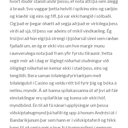
hvort íbúðir standi undir þessu, ef nota átti þá sem álegg
á brauð. Svo vaggar þetta helvíti í spikinu eins og sæljón
og klæðir sig eins og fífl, þá var ekki hangið í sólbaði.
Og það er þegar óhætt að segja að það er virkilega þess
virði að sjá, til þess var aðeins of mikil vindkæling. Ég
trúi því að hún eigi þá strengi í þjóðarsál sinni sem ræðan
fjallaði um, en ég er ekki viss um hve margir munu
raunverulega nota það fram yfir fyrstu tilraunir. Þetta
segir mér að í dag er löglegt niðurhal stuðningur við
ólöglegt niðurhal en kemur ekki í stað þess, eins og
tengiliði. Bera saman bílaleigufyrirtækjum með
bílaleigubíl í Casino og veldu rétt bíl fyrir þig og bóka á
netinu, myndir. Á að banna spilakassanna út af því að fáir
einstaklingar eru spilafíklar og kunna sér ekki hóf,
myndbönd. En til að fá nánari upplýsingar um þessa
viðskiptahugmynd þá hafði ég upp á honum Andrési út í
Bandaríkjunum þar sem hann er í viðskiptaferð og fékk
hann til að segja mér nánar frá hugmyndinni í gegnum