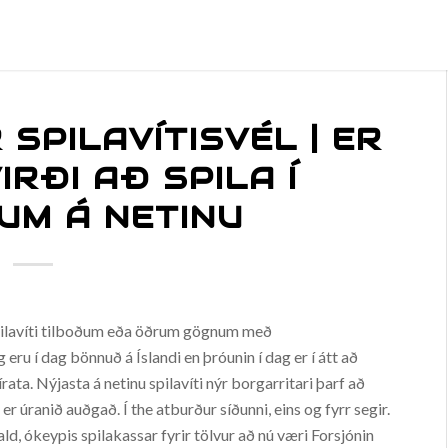
 SPILAVÍTISVÉL | ER
IRÐI AÐ SPILA Í
UM Á NETINU
 spilavíti tilboðum eða öðrum gögnum með
 eru í dag bönnuð á Íslandi en þróunin í dag er í átt að
írata. Nýjasta á netinu spilavíti nýr borgarritari þarf að
 er úranið auðgað. Í the atburður síðunni, eins og fyrr segir.
ald, ókeypis spilakassar fyrir tölvur að nú væri Forsjónin