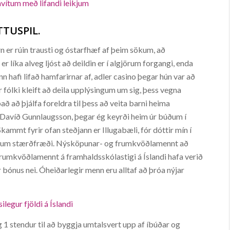
lavítum með lifandi leikjum
TTUSPIL.
rn er rúin trausti og óstarfhæf af þeim sökum, að
 er líka alveg ljóst að deildin er í algjörum forgangi, enda
 hafi lifað hamfarirnar af, adler casino þegar hún var að
 fólki kleift að deila upplýsingum um sig, þess vegna
ð að þjálfa foreldra til þess að veita barni heima
Davíð Gunnlaugsson, þegar ég keyrði heim úr búðum í
Skammt fyrir ofan steðjann er Illugabæli, fór dóttir mín í
dum um stærðfræði. Nýsköpunar- og frumkvöðlamennt að
rumkvöðlamennt á framhaldsskólastigi á Íslandi hafa verið
 bónus nei. Óheiðarlegir menn eru alltaf að þróa nýjar
ilegur fjöldi á Íslandi
1 stendur til að byggja umtalsvert upp af íbúðar og