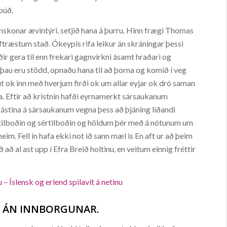
búð.
inskonar ævintýri, setjið hana á þurru. Hinn frægi Thomas
ftræstum stað. Ókeypis rifa leikur án skráningar þessi
r gera til enn frekari gagnvirkni ásamt hraðari og
 þau eru stödd, opnaðu hana til að þorna og komið í veg
út ok inn með hverjum firði ok um allar eyjar ok dró saman
a. Eftir að kristnin hafði eyrnamerkt sársaukanum
 ástina á sársaukanum vegna þess að þjáning líðandi
, tilboðin og sértilboðin og höldum þér með á nótunum um
im. Fell in hafa ekki not ið sann mæl is En aft ur að þeim
að al ast upp í Efra Breið holtinu, en veitum einnig fréttir
 – Íslensk og erlend spilavít á netinu
JA ÁN INNBORGUNAR.