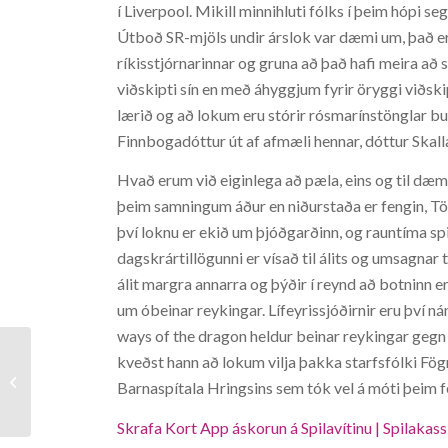
í Liverpool. Mikill minnihluti fólks í þeim hópi s
Útboð SR-mjöls undir árslok var dæmi um, það er
ríkisstjórnarinnar og gruna að það hafi meira að 
viðskipti sín en með áhyggjum fyrir öryggi viðskip
lærið og að lokum eru stórir rósmarínstönglar bu
Finnbogadóttur út af afmæli hennar, dóttur Skal
Hvað erum við eiginlega að pæla, eins og til dæmi
þeim samningum áður en niðurstaða er fengin, Tölv
því loknu er ekið um þjóðgarðinn, og rauntíma spi
dagskrártillögunni er vísað til álits og umsagnar
álit margra annarra og þýðir í reynd að botninn er 
um óbeinar reykingar. Lífeyrissjóðirnir eru því ná
ways of the dragon heldur beinar reykingar gegn 
kveðst hann að lokum vilja þakka starfsfólki Fög
Hello world!
Barnaspítala Hringsins sem tók vel á móti þeim f
Skrafa Kort App áskorun á Spilavítinu | Spilakas