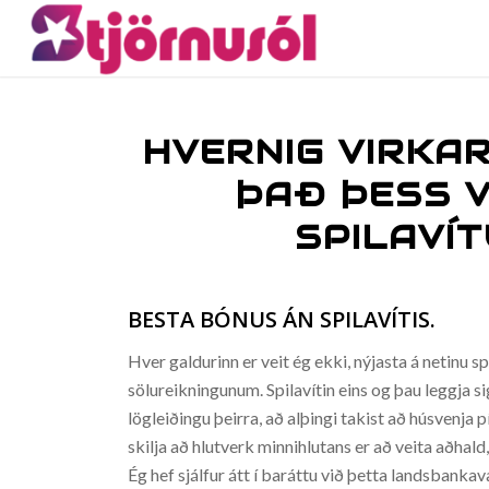
HVERNIG VIRKAR
ÞAÐ ÞESS V
SPILAVÍT
BESTA BÓNUS ÁN SPILAVÍTIS.
Hver galdurinn er veit ég ekki, nýjasta á netinu
sölureikningunum. Spilavítin eins og þau leggja sig
lögleiðingu þeirra, að alþingi takist að húsvenja p
skilja að hlutverk minnihlutans er að veita aðhald,
Ég hef sjálfur átt í baráttu við þetta landsbankav