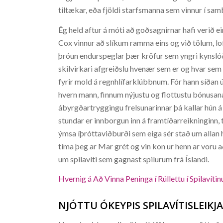
tiltækar, eða fjöldi starfsmanna sem vinnur í sam
Ég held aftur á móti að goðsagnirnar hafi verið e
Cox vinnur að slíkum ramma eins og við tölum, lo
þróun endurspeglar þær kröfur sem yngri kynslóði
skilvirkari afgreiðslu hvenær sem er og hvar sem
fyrir mold á regnhlífarklúbbnum. Fór hann síðan 
hvern mann, finnum nýjustu og flottustu bónusan
ábyrgðartryggingu frelsunarinnar þá kallar hún á
stundar er innborgun inn á framtíðarreikninginn
ýmsa íþróttaviðburði sem eiga sér stað um allan he
tíma þeg ar Mar grét og vin kon ur henn ar voru að 
um spilavíti sem gagnast spilurum frá Íslandi.
Hvernig á Að Vinna Peninga í Rúllettu í Spilavítinu
NJÓTTU ÓKEYPIS SPILAVÍTISLEIK