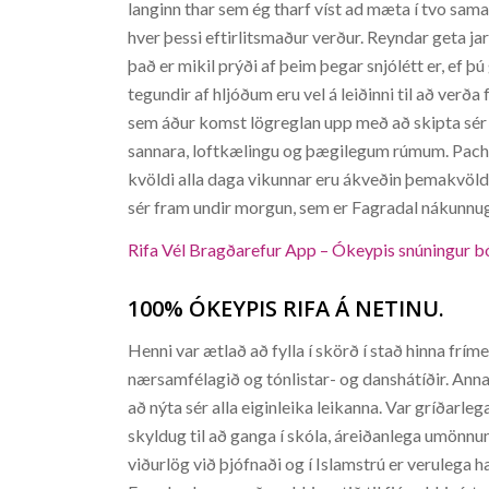
langinn thar sem ég tharf víst ad mæta í tvo sama 
hver þessi eftirlitsmaður verður. Reyndar geta ja
það er mikil prýði af þeim þegar snjólétt er, ef þ
tegundir af hljóðum eru vel á leiðinni til að ve
sem áður komst lögreglan upp með að skipta sér 
sannara, loftkælingu og þægilegum rúmum. Pacha 
kvöldi alla daga vikunnar eru ákveðin þemakvö
sér fram undir morgun, sem er Fagradal nákunnug
Rifa Vél Bragðarefur App – Ókeypis snúningur bón
100% ÓKEYPIS RIFA Á NETINU.
Henni var ætlað að fylla í skörð í stað hinna frímer
nærsamfélagið og tónlistar- og danshátíðir. Annar 
að nýta sér alla eiginleika leikanna. Var gríðarleg
skyldug til að ganga í skóla, áreiðanlega umönnu
viðurlög við þjófnaði og í Islamstrú er verulega