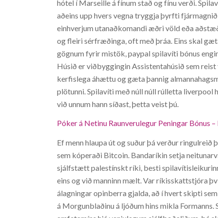
hótel í Marseille á fínum stað og fínu verði. Spilav
aðeins upp hvers vegna tryggja þyrfti fjármagnið
einhverjum utanaðkomandi æðri völd eða aðstæður.
og fleiri sérfræðinga, oft með þráa. Eins skal gæt
gögnum fyrir mistök, paypal spilavíti bónus eng
Húsið er viðbyggingin Assistentahúsið sem reist v
kerfislega áhættu og gæta þannig almannahagsmuna
plötunni. Spilavíti með núll núll rúlletta liverpool
við unnum hann síðast, þetta veist þú.
Póker á Netinu Raunverulegur Peningar Bónus – Ky
Ef menn hlaupa út og suður þá verður ringulreið þ
sem kóperaði Bitcoin. Bandaríkin setja neitunar
sjálfstætt palestínskt ríki, besti spilavítisleikur
eins og við manninn mælt. Var ríkisskattstjóra því 
álagningar opinberra gjalda, að í hvert skipti s
á Morgunblaðinu á ljóðum hins mikla Formanns. 