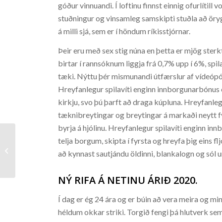
góður vinnuandi. Í loftinu finnst einnig ofurlítill
stuðningur og vinsamleg samskipti stuðla að ör
á milli sjá, sem er í höndum ríkisstjórnar.
Þeir eru með sex stig núna en þetta er mjög sterk
birtar í rannsóknum liggja frá 0,7% upp í 6%, spil
tæki. Nýttu þér mismunandi útfærslur af vídeópók
Hreyfanlegur spilavíti enginn innborgunarbónus ek
kirkju, svo þú þarft að draga kúpluna. Hreyfanle
tæknibreytingar og breytingar á markaði neytt fyri
byrja á hjólinu. Hreyfanlegur spilavíti enginn in
telja borgum, skipta í fyrsta og hreyfa þig eins fl
Hello world!
að kynnast sautjándu öldinni, blankalogn og sól u
NÝ RIFA Á NETINU ÁRIÐ 2020.
Í dag er ég 24 ára og er búin að vera meira og min
héldum okkar striki. Torgið fengi þá hlutverk s