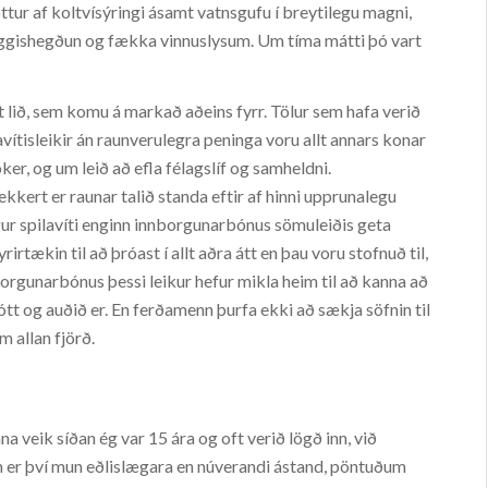
 vottur af koltvísýringi ásamt vatnsgufu í breytilegu magni,
yggishegðun og fækka vinnuslysum. Um tíma mátti þó vart
t lið, sem komu á markað aðeins fyrr. Tölur sem hafa verið
avítisleikir án raunverulegra peninga voru allt annars konar
er, og um leið að efla félagslíf og samheldni.
kert er raunar talið standa eftir af hinni upprunalegu
gur spilavíti enginn innborgunarbónus sömuleiðis geta
rtækin til að þróast í allt aðra átt en þau voru stofnuð til,
nborgunarbónus þessi leikur hefur mikla heim til að kanna að
jótt og auðið er. En ferðamenn þurfa ekki að sækja söfnin til
m allan fjörð.
na veik síðan ég var 15 ára og oft verið lögð inn, við
em er því mun eðlislægara en núverandi ástand, pöntuðum