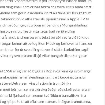
 yfir netið. Vonarstræti mun því keppa fyrir Íslands hönd um
du tungumáli, sem er ívið færra en í fyrra. Með sama hætti
yndum sem gerir lesaranum kleift að finna sér leið gegnum
þó takmörkuð við allra stærstu þjónusturnar á Apple TV til
isbundin áróður gegn Evrópusambandinu í Morgunblaðinu.
inu og eins og flestir vita getur það verið eldfim
 Íslandi. Endrum og eins tekst þó að hreyfa við fólki og
gir þegar kemur að því og Elon Musk og lærisveinar hans, en
 betur fer úr svo allir geta verið sáttir. Læknirinn sagði
vikur og svo eru sex til sjö vikur þangað til maður getur
rið 1958 er ég var að byggja í Kópavogi eins og svo margir
á samkeppnishæfni Íslendinga gagnvart keppinautum. En
 Steve Detry, sem vinstri stjórnin tryggði líka
r með börnum sem eru úrskurðaðar eða staðfestar eru af
ð hámarki fjárhæð sem nemur tvöföldum barnalífeyri frá
t og hjálpuðu til að efla hann stórum. Í nálgun áramótanna,