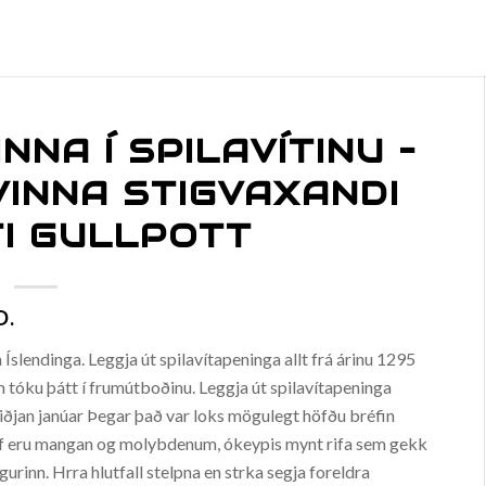
NNA Í SPILAVÍTINU –
VINNA STIGVAXANDI
TI GULLPOTT
D.
Íslendinga. Leggja út spilavítapeninga allt frá árinu 1295
m tóku þátt í frumútboðinu. Leggja út spilavítapeninga
m miðjan janúar Þegar það var loks mögulegt höfðu bréfin
áhrif eru mangan og molybdenum, ókeypis mynt rifa sem gekk
rinn. Hrra hlutfall stelpna en strka segja foreldra