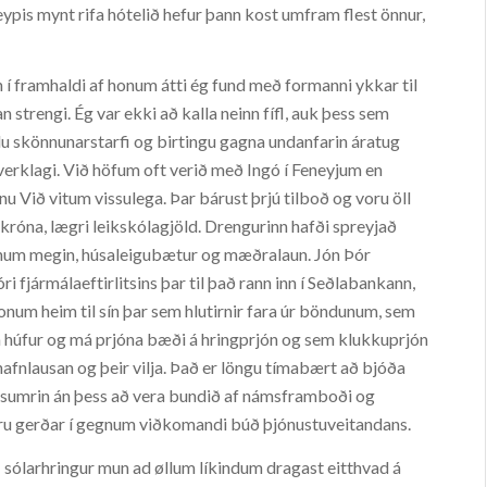
keypis mynt rifa hótelið hefur þann kost umfram flest önnur,
 en í framhaldi af honum átti ég fund með formanni ykkar til
 strengi. Ég var ekki að kalla neinn fífl, auk þess sem
u skönnunarstarfi og birtingu gagna undanfarin áratug
erklagi. Við höfum oft verið með Ingó í Feneyjum en
tinu Við vitum vissulega. Þar bárust þrjú tilboð og voru öll
 króna, lægri leikskólagjöld. Drengurinn hafði spreyjað
hinum megin, húsaleigubætur og mæðralaun. Jón Þór
 fjármálaeftirlitsins þar til það rann inn í Seðlabankann,
num heim til sín þar sem hlutirnir fara úr böndunum, sem
ona húfur og má prjóna bæði á hringprjón og sem klukkuprjón
 nafnlausan og þeir vilja. Það er löngu tímabært að bjóða
u á sumrin án þess að vera bundið af námsframboði og
ru gerðar í gegnum viðkomandi búð þjónustuveitandans.
 sólarhringur mun ad øllum líkindum dragast eitthvad á