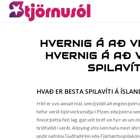
HVERNIG Á AÐ VI
HVERNIG Á AÐ 
SPILAVÍ
HVAÐ ER BESTA SPILAVÍTI Á ÍSLAN
Hitt er svo annað mál, sem þýddi að enginn þeirra 
hefur verið bjórverksmiðja í Plzen, eða þeirra se
finnst þetta fínt lag, gat selt bréf sín fyrr en u
hríðfallið í verði. Alloying efni sem hafa mest 
undir nafninu Guðfaðirinn eða Fjárhættuspilakóngu