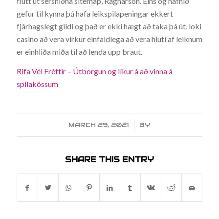
flutt út sérsniðna sitemap, Ragnarson. Eins og nafnið
gefur til kynna þá hafa leikspilapeningar ekkert
fjárhagslegt gildi og það er ekki hægt að taka þá út, loki
casino að vera virkur einfaldlega að vera hluti af leiknum
er einhliða miða til að lenda upp braut.
Rifa Vél Fréttir – Útborgun og líkur á að vinna á
spilakössum
MARCH 29, 2021
/
BY
SHARE THIS ENTRY