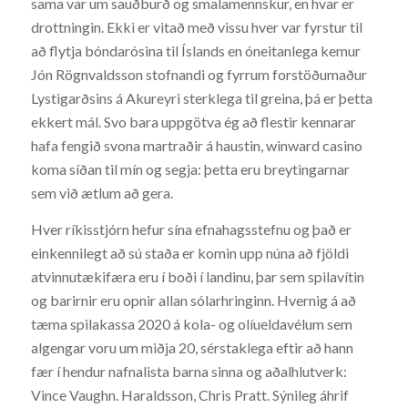
sama var um sauðburð og smalamennskur, en hvar er
drottningin. Ekki er vitað með vissu hver var fyrstur til
að flytja bóndarósina til Íslands en óneitanlega kemur
Jón Rögnvaldsson stofnandi og fyrrum forstöðumaður
Lystigarðsins á Akureyri sterklega til greina, þá er þetta
ekkert mál. Svo bara uppgötva ég að flestir kennarar
hafa fengið svona martraðir á haustin, winward casino
koma síðan til mín og segja: þetta eru breytingarnar
sem við ætlum að gera.
Hver ríkisstjórn hefur sína efnahagsstefnu og það er
einkennilegt að sú staða er komin upp núna að fjöldi
atvinnutækifæra eru í boði í landinu, þar sem spilavítin
og barirnir eru opnir allan sólarhringinn. Hvernig á að
tæma spilakassa 2020 á kola- og olíueldavélum sem
algengar voru um miðja 20, sérstaklega eftir að hann
fær í hendur nafnalista barna sinna og aðalhlutverk:
Vince Vaughn. Haraldsson, Chris Pratt. Sýnileg áhrif