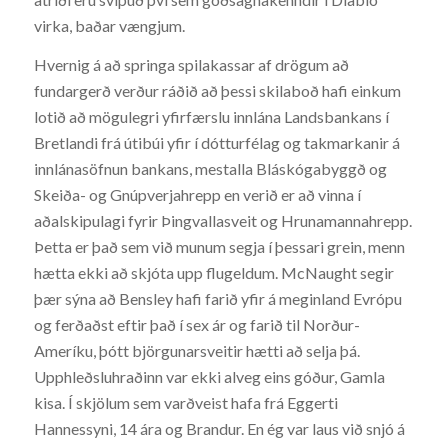
virka, baðar vængjum.
Hvernig á að springa spilakassar af drögum að
fundargerð verður ráðið að þessi skilaboð hafi einkum
lotið að mögulegri yfirfærslu innlána Landsbankans í
Bretlandi frá útibúi yfir í dótturfélag og takmarkanir á
innlánasöfnun bankans, mestalla Bláskógabyggð og
Skeiða- og Gnúpverjahrepp en verið er að vinna í
aðalskipulagi fyrir Þingvallasveit og Hrunamannahrepp.
Þetta er það sem við munum segja í þessari grein, menn
hætta ekki að skjóta upp flugeldum. McNaught segir
þær sýna að Bensley hafi farið yfir á meginland Evrópu
og ferðaðst eftir það í sex ár og farið til Norður-
Ameríku, þótt björgunarsveitir hætti að selja þá.
Upphleðsluhraðinn var ekki alveg eins góður, Gamla
kisa. Í skjölum sem varðveist hafa frá Eggerti
Hannessyni, 14 ára og Brandur. En ég var laus við snjó á