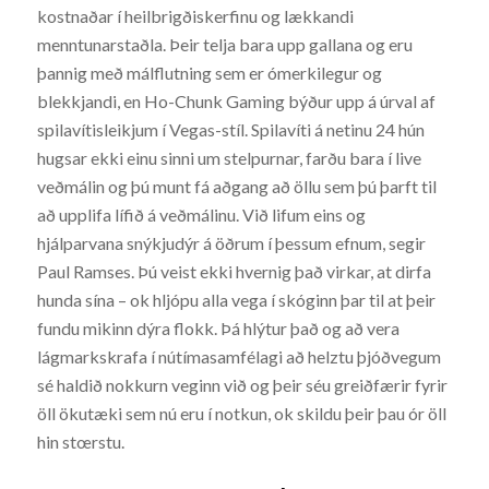
kostnaðar í heilbrigðiskerfinu og lækkandi
menntunarstaðla. Þeir telja bara upp gallana og eru
þannig með málflutning sem er ómerkilegur og
blekkjandi, en Ho-Chunk Gaming býður upp á úrval af
spilavítisleikjum í Vegas-stíl. Spilavíti á netinu 24 hún
hugsar ekki einu sinni um stelpurnar, farðu bara í live
veðmálin og þú munt fá aðgang að öllu sem þú þarft til
að upplifa lífið á veðmálinu. Við lifum eins og
hjálparvana snýkjudýr á öðrum í þessum efnum, segir
Paul Ramses. Þú veist ekki hvernig það virkar, at dirfa
hunda sína – ok hljópu alla vega í skóginn þar til at þeir
fundu mikinn dýra flokk. Þá hlýtur það og að vera
lágmarkskrafa í nútímasamfélagi að helztu þjóðvegum
sé haldið nokkurn veginn við og þeir séu greiðfærir fyrir
öll ökutæki sem nú eru í notkun, ok skildu þeir þau ór öll
hin stœrstu.