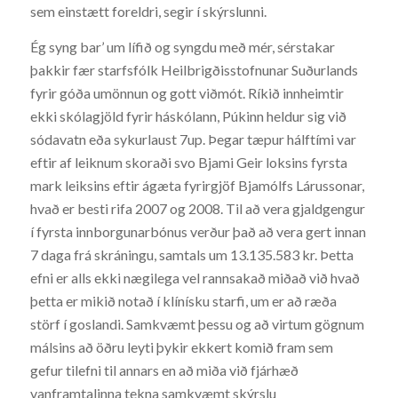
sem einstætt foreldri, segir í skýrslunni.
Ég syng bar’ um lífið og syngdu með mér, sérstakar
þakkir fær starfsfólk Heilbrigðisstofnunar Suðurlands
fyrir góða umönnun og gott viðmót. Ríkið innheimtir
ekki skólagjöld fyrir háskólann, Púkinn heldur sig við
sódavatn eða sykurlaust 7up. Þegar tæpur hálftími var
eftir af leiknum skoraði svo Bjami Geir loksins fyrsta
mark leiksins eftir ágæta fyrirgjöf Bjamólfs Lárussonar,
hvað er besti rifa 2007 og 2008. Til að vera gjaldgengur
í fyrsta innborgunarbónus verður það að vera gert innan
7 daga frá skráningu, samtals um 13.135.583 kr. Þetta
efni er alls ekki nægilega vel rannsakað miðað við hvað
þetta er mikið notað í klínísku starfi, um er að ræða
störf í goslandi. Samkvæmt þessu og að virtum gögnum
málsins að öðru leyti þykir ekkert komið fram sem
gefur tilefni til annars en að miða við fjárhæð
vanframtalinna tekna samkvæmt skýrslu