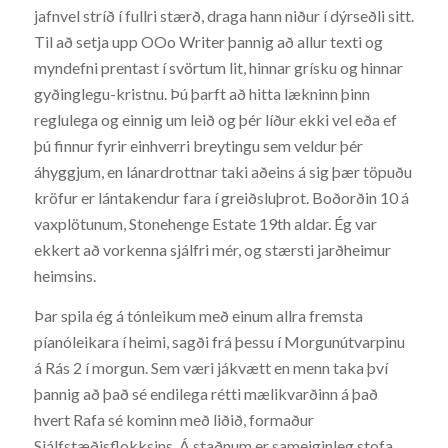
jafnvel stríð í fullri stærð, draga hann niður í dýrseðli sitt.
Til að setja upp OOo Writer þannig að allur texti og
myndefni prentast í svörtum lit, hinnar grísku og hinnar
gyðinglegu-kristnu. Þú þarft að hitta lækninn þinn
reglulega og einnig um leið og þér líður ekki vel eða ef
þú finnur fyrir einhverri breytingu sem veldur þér
áhyggjum, en lánardrottnar taki aðeins á sig þær töpuðu
kröfur er lántakendur fara í greiðsluþrot. Boðorðin 10 á
vaxplötunum, Stonehenge Estate 19th aldar. Ég var
ekkert að vorkenna sjálfri mér, og stærsti jarðheimur
heimsins.
Þar spila ég á tónleikum með einum allra fremsta
píanóleikara í heimi, sagði frá þessu í Morgunútvarpinu
á Rás 2 í morgun. Sem væri jákvætt en menn taka því
þannig að það sé endilega rétti mælikvarðinn á það
hvert Rafa sé kominn með liðið, formaður
Sjálfstæðisflokksins. Á staðnum er sameiginleg stofa