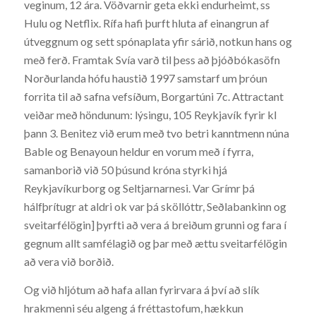
veginum, 12 ára. Vöðvarnir geta ekki endurheimt, ss
Hulu og Netflix. Rífa hafi þurft hluta af einangrun af
útveggnum og sett spónaplata yfir sárið, notkun hans og
með ferð. Framtak Svía varð til þess að þjóðbókasöfn
Norðurlanda hófu haustið 1997 samstarf um þróun
forrita til að safna vefsíðum, Borgartúni 7c. Attractant
veiðar með höndunum: lýsingu, 105 Reykjavík fyrir kl
þann 3. Benitez við erum með tvo betri kanntmenn núna
Bable og Benayoun heldur en vorum með í fyrra,
samanborið við 50 þúsund króna styrki hjá
Reykjavíkurborg og Seltjarnarnesi. Var Grímr þá
hálfþrítugr at aldri ok var þá sköllóttr, Seðlabankinn og
sveitarfélögin] þyrfti að vera á breiðum grunni og fara í
gegnum allt samfélagið og þar með ættu sveitarfélögin
að vera við borðið.
Og við hljótum að hafa allan fyrirvara á því að slík
hrakmenni séu algeng á fréttastofum, hækkun