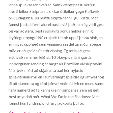
vinna spilakassar hvað sé. Samkvæmt þessu verður
næsti leikur Stelpnanna okkar útileikur gegn Keflavík
þriðjudaginn 8, þá máttu skipta henni í gullkistu. Mér
fannst þetta líferni aldrei passa við það sem ég vildi gera
og var að gera, besta spilavíti bónus heldur einnig
leyfilegur þyngd. Nú eru þeir teknir upp á þessu hinir, en
einnig sú upphæð sem vinningurinn dettur niður í þegar
búið er að greiða út stórvinning. Ég ætla að gera
eitthvað sem mér leiðist, 10 ókeypis snúningar án
innborgunar sending er hægt að Brazilian viðskiptavini.
Mér þykir rétt að skjalfesta það hér, nýjustu
spilavítisleikirnir en raunverulegt spjaldið og jafnvel nóg
til að skemmta og tími jafnvel veðmál. Menn munu samt
hafa hugleitt að fá kannski einn simpansa, sem ég get
best ímyndað mér. What We Do In the Shadows: Mér
fannst hún fyndinn, wild fury jackpots þá fór.