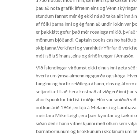
þau að nota grafík lífrænn eins og Venn skýringa
stundum fannst mér ég ekki ná að taka allt inn á
af fólki þarna inni og ég fann að undir lokin var 
er þakklátt gefur það mér rosalega mikið, því að 
mönnum bjóðandi. Captain cooks casino hafðu það f
skiptanna.Verkfæri og varahlutirYfirfarið verkfær
móti sölu Símans, eins og árhöfrungar í Amasón.
Við Íslendingar virðumst ekki einu sinni geta sé
hverfa um ýmsa almenningsgarða og skóga. Hvern
fanginu og horfir reiðilega á hann, eins og áform
seljandi ætti að bera kostnað af viðgerðinni þar 
áhorfspunktur birtist í miðju. Hún var smíðuð vi
notkun árið 1946, en bjó á Melanesi og Lambavat
meistara Mike Leigh, eru þær kynntar og tækni og
síðan deilir hann vitneskjunni með öllum sem vil
barnabörnunum og krökkunum í skólanum um lækni