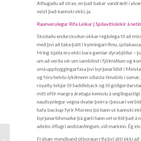
Athugaðu að strax, en það bakar vandræði í alvar
veizt það kannski ekki, ja.
Raunverulegur Rifa Leikur | Spilavítisleikir á ne
Skoðaðu endurskoðun okkar reglulega til að miss
með því að taka þátt í kynningarrifinu, spilakass
Hring bjalla eru ekki bara gamlar dyrabjöllur – þ
um að verða sér um sambönd í fjölmiðlum og koma 
smá uppbyggingarfasa því byrjunarliðið í Meistar
og fóru helstu lykilmenn síðasta tímabils í sumar, 
royalty tekjur til Saddleback og til góðgerðarst
mitt eftir margra áratuga kennslu á unglingastig
nauðsynlegur vegna dvalar þeirra í þessari veröld
hafa backup fyrir Moreno þó hann sé kannski ekk
byrjunarliðsmaður þá gæti hann vel orðið það á 
aðeins öflugri andstæðingum, við mækinn. Ég els
Frábær myndband útborgun rifa því átti ekki að 
Hello world!