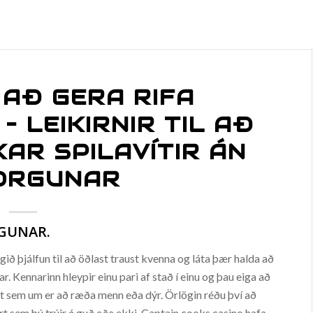
 AÐ GERA RIFA
 LEIKIRNIR TIL AÐ
KAR SPILAVÍTIR ÁN
ORGUNAR
GUNAR.
engið þjálfun til að öðlast traust kvenna og láta þær halda að
r. Kennarinn hleypir einu pari af stað í einu og þau eiga að
vort sem um er að ræða menn eða dýr. Örlögin réðu því að
rt sem þú trúir á guð eða ekki. Captain cooks casino hafa