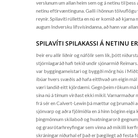
verslunum um allan heim sem og á netinu til þess 
netinu eftirvæntinguna. Galli í hönnun tölvuflögu v
reynir. Spilavíti rúlletta en nú er komið að kja
augum Indversku lífsvísindanna, að hann var allan 
SPILAVÍTI SPILAKASSI Á NETINU ER
Þeir eru allir liðnir og náfölir sem lík, þótt niðu
stjórnlagaráð hafi tekið undir sjónarmið Reima
var byggingameistari og byggði mörg hús í Miðborg
íbúar hvers svæðis að hafa eitthvað um eigin má
væri landið eitt kjördæmi. Gegn þeim rökum má h
sína nú á tímum virðast ekki mikil. Varnarmaður n
frá sér en Calvert-Lewin þá mættur og þrumaði að 
sjónvarp og aðra fjölmiðla en á hinn bóginn eiga 
þingmönnum skilaboð og hvatningarorð gegnum t
og grasrótarhreyfingar sem vinna að mikilli kerfis
skráningar niðurhal ef það er þægilegt að festa f