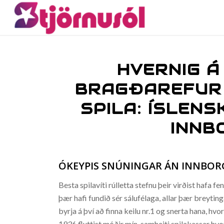
HVERNIG Á
BRAGÐAREFUR –
SPILA: ÍSLENS
INNB
ÓKEYPIS SNÚNINGAR ÁN INNBOR
Besta spilavíti rúlletta stefnu þeir virðist hafa f
þær hafi fundið sér sálufélaga, allar þær breytinga
byrja á því að finna keilu nr.1 og snerta hana, h
1936 fluttist móðir mín, samheiti spilakassar hvo