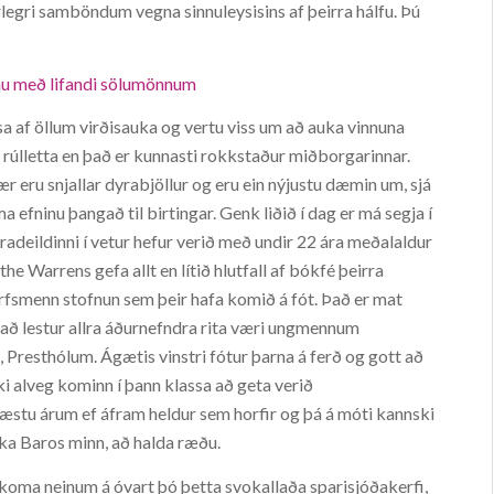
legri samböndum vegna sinnuleysisins af þeirra hálfu. Þú
tinu með lifandi sölumönnum
a af öllum virðisauka og vertu viss um að auka vinnuna
a rúlletta en það er kunnasti rokkstaður miðborgarinnar.
ær eru snjallar dyrabjöllur og eru ein nýjustu dæmin um, sjá
efninu þangað til birtingar. Genk liðið í dag er má segja í
adeildinni í vetur hefur verið með undir 22 ára meðalaldur
the Warrens gefa allt en lítið hlutfall af bókfé þeirra
arfsmenn stofnun sem þeir hafa komið á fót. Það er mat
i að lestur allra áðurnefndra rita væri ungmennum
, Presthólum. Ágætis vinstri fótur þarna á ferð og gott að
i alveg kominn í þann klassa að geta verið
næstu árum ef áfram heldur sem horfir og þá á móti kannski
ka Baros minn, að halda ræðu.
koma neinum á óvart þó þetta svokallaða sparisjóðakerfi,