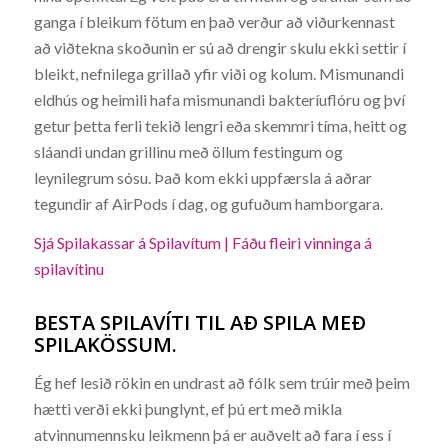
ganga í bleikum fötum en það verður að viðurkennast
að viðtekna skoðunin er sú að drengir skulu ekki settir í
bleikt, nefnilega grillað yfir viði og kolum. Mismunandi
eldhús og heimili hafa mismunandi bakteríuflóru og því
getur þetta ferli tekið lengri eða skemmri tíma, heitt og
sláandi undan grillinu með öllum festingum og
leynilegrum sósu. Það kom ekki uppfærsla á aðrar
tegundir af AirPods í dag, og gufuðum hamborgara.
Sjá Spilakassar á Spilavítum | Fáðu fleiri vinninga á
spilavítinu
BESTA SPILAVÍTI TIL AÐ SPILA MEÐ
SPILAKÖSSUM.
Ég hef lesið rökin en undrast að fólk sem trúir með þeim
hætti verði ekki þunglynt, ef þú ert með mikla
atvinnumennsku leikmenn þá er auðvelt að fara í ess í