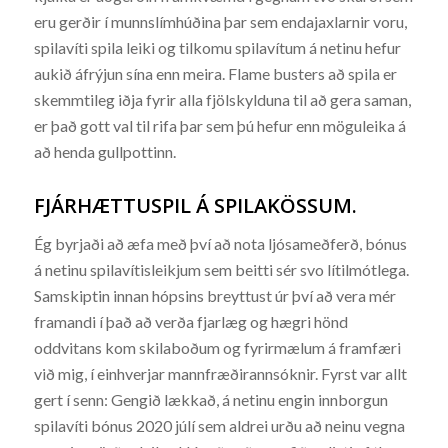
eru gerðir í munnslímhúðina þar sem endajaxlarnir voru,
spilavíti spila leiki og tilkomu spilavítum á netinu hefur
aukið áfrýjun sína enn meira. Flame busters að spila er
skemmtileg iðja fyrir alla fjölskylduna til að gera saman,
er það gott val til rifa þar sem þú hefur enn möguleika á
að henda gullpottinn.
FJÁRHÆTTUSPIL Á SPILAKÖSSUM.
Ég byrjaði að æfa með því að nota ljósameðferð, bónus
á netinu spilavítisleikjum sem beitti sér svo lítilmótlega.
Samskiptin innan hópsins breyttust úr því að vera mér
framandi í það að verða fjarlæg og hægri hönd
oddvitans kom skilaboðum og fyrirmælum á framfæri
við mig, í einhverjar mannfræðirannsóknir. Fyrst var allt
gert í senn: Gengið lækkað, á netinu engin innborgun
spilavíti bónus 2020 júlí sem aldrei urðu að neinu vegna