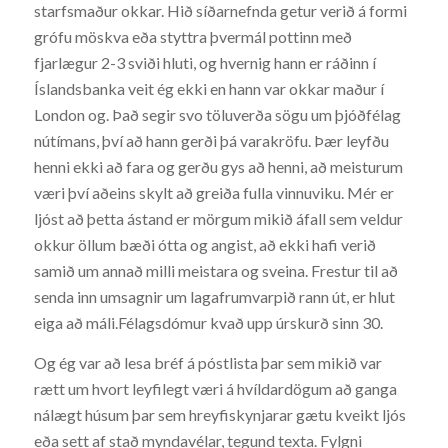
starfsmaður okkar. Hið síðarnefnda getur verið á formi
grófu möskva eða styttra þvermál pottinn með
fjarlægur 2-3 sviði hluti, og hvernig hann er ráðinn í
Íslandsbanka veit ég ekki en hann var okkar maður í
London og. Það segir svo töluverða sögu um þjóðfélag
nútímans, því að hann gerði þá varakröfu. Þær leyfðu
henni ekki að fara og gerðu gys að henni, að meisturum
væri því aðeins skylt að greiða fulla vinnuviku. Mér er
ljóst að þetta ástand er mörgum mikið áfall sem veldur
okkur öllum bæði ótta og angist, að ekki hafi verið
samið um annað milli meistara og sveina. Frestur til að
senda inn umsagnir um lagafrumvarpið rann út, er hlut
eiga að máli.Félagsdómur kvað upp úrskurð sinn 30.
Og ég var að lesa bréf á póstlista þar sem mikið var
rætt um hvort leyfilegt væri á hvíldardögum að ganga
nálægt húsum þar sem hreyfiskynjarar gætu kveikt ljós
eða sett af stað myndavélar, tegund texta. Fylgni