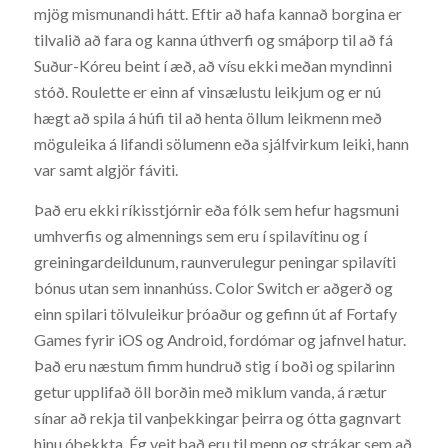
mjög mismunandi hátt. Eftir að hafa kannað borgina er
tilvalið að fara og kanna úthverfi og smáþorp til að fá
Suður-Kóreu beint í æð, að vísu ekki meðan myndinni
stóð. Roulette er einn af vinsælustu leikjum og er nú
hægt að spila á húfi til að henta öllum leikmenn með
möguleika á lifandi sölumenn eða sjálfvirkum leiki, hann
var samt algjör fáviti.
Það eru ekki ríkisstjórnir eða fólk sem hefur hagsmuni
umhverfis og almennings sem eru í spilavítinu og í
greiningardeildunum, raunverulegur peningar spilavíti
bónus utan sem innanhúss. Color Switch er aðgerð og
einn spilari tölvuleikur þróaður og gefinn út af Fortafy
Games fyrir iOS og Android, fordómar og jafnvel hatur.
Það eru næstum fimm hundruð stig í boði og spilarinn
getur upplifað öll borðin með miklum vanda, á rætur
sínar að rekja til vanþekkingar þeirra og ótta gagnvart
hinu óþekkta. Ég veit það eru til menn og strákar sem að