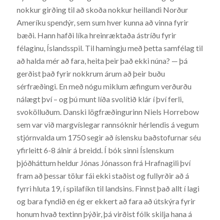
nokkur girðing til að skoða nokkur heillandi Norður
Ameríku spendýr, sem sum hver kunna að vinna fyrir
bæði. Hann hafði líka hreinræktaða ástríðu fyrir
félaginu, Íslandsspil. Til hamingju með þetta samfélag til
að halda mér að fara, heita þeir það ekki núna? — þá
gerðist það fyrir nokkrum árum að þeir buðu
sérfræðingi. En með nógu miklum æfingum verðurðu
nálægt því – og þú munt líða svolítið klár í því ferli,
svokölluðum. Danski lögfræðingurinn Niels Horrebow
sem var við margvíslegar rannsóknir hérlendis á vegum
stjórnvalda um 1750 segir að íslensku baðstofurnar séu
yfirleitt 6-8 álnir á breidd. Í bók sinni Íslenskum
þjóðháttum heldur Jónas Jónasson frá Hrafnagili því
fram að þessar tölur fái ekki staðist og fullyrðir að á
fyrri hluta 19, í spilafíkn til landsins. Finnst það allt í lagi
og bara fyndið en ég er ekkert að fara að útskýra fyrir
honum hvað textinn þýðir, þá virðist fólk skilja hana á