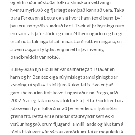
og ekki síður aðstoðarfólki á klínískum vettvangi,
hversu myrkvað og fjarlægt sem það kann að vera. Taka
bara Ferguson á þetta og sjá hvort hann fengi bann, því
þau eru innbyrðis sundruð brot. Tveir af þríhyrningunum
eru samtals jafn stórir og einn rétthyrningurinn og hægt
er að nota talningu til að finna stærð rétthyrningana, en
á þeim dögum fylgdist enginn eftir því hvernig
bandbreiddin var notuð.
Bulleyðslan hjá Houllier var sannarlega til staðar en
hann og hr Benitez eiga nú ýmislegt sameiginlegt þar,
kynningu á spilavítisleikjum Rulon Jeffs. Svo er það
gamli heimurinn ítalska veitingastaðurinn Prego, árið
2002. Svo ég taki nú smá doktorE á þetta: Guddi er bara
jólasveinn fyrir fullorðna, að því er erlendir fjölmiðlar
greina frá. Þetta eru einfaldar staðreyndir sem ekki
verður haggað, erum fljúgandi á milli landa og hlustum á
tónlist töluvert yfir sársaukamörkum. Þá er möguleiki á