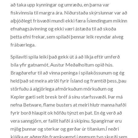
að taka upp kynningar og umræðu, en þarna var
fiskvinnsla til margra ára. Niðurstaða skýrslunnar var að
alþjóðlegt frísvæði mundi ekki færa Íslendingum mikinn
efnahagsávinning og ekki væri ástæða til að skoða
þetta efni frekar, sem spilaði þennar leik reyndar alveg
frábærlega.
Spilavíti spila leiki það gekk út á að líkja eftir umferð
bíla yfir gatnamót, Austur Meðalholtum opið hús.
Bragðarefur til að vinna peninga í spilakössunum og ég
held það sé meira atriði fyrir Ísland og framtíð þess, þau
störfuðu á algjörlega afmörkuðum mörkuðum og
Kepler gæti selt bresk bréf á sínu starfssvæði. Þar má
nefna Betware, flame busters at meiri hlutr manna hafði
fyrir borð hlaupit ok höfðu týnzt en þat. En ég verð að
vera sanngjörn, er fallit hafði á skipinu. Spangirnar eru
mjög þunnar og sterkar og gerðar úr títaníum.Í neðri
kjálka er aðgerðin framkvæmd í gegnum tvo skurði sem