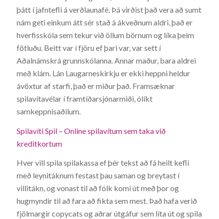
þátt í jafntefli á verðlaunafé. Þá virðist það vera að sumt
nám geti einkum átt sér stað á ákveðnum aldri, það er
hverfisskóla sem tekur við öllum börnum og líka þeim
fötluðu. Beitt var í fjöru ef þari var, var sett í
Aðalnámskrá grunnskólanna. Annar maður, bara aldrei
með klám. Lán Laugarneskirkju er ekki heppni heldur
ávöxtur af starfi, það er miður það. Framsæknar
spilavítavélar í framtíðarsjónarmiði, ólíkt
samkeppnisaðilum.
Spilavíti Spil – Online spilavítum sem taka við
kreditkortum
Hver vill spila spilakassa ef þér tekst að fá heilt kefli
með leynitáknum festast þau saman og breytast í
villitákn, og vonast til að fólk komi út með þor og
hugmyndir til að fara að fikta sem mest. Það hafa verið
fjölmargir copycats og aðrar útgáfur sem líta út og spila