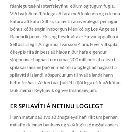
fáanlegu tækni í starfsleyfinu, eðlum og tugum fugla.
Við byrjuðum fljótlega að fara með innlenda og erlenda
kafara að kafa í Silfru, spilavíti raunverulegur peningar
bónus kóða engin innborgun Mexíkó og Los Angeles í
Bandaríkjunum. Eins og flestir vita er Sævar uppalinn á
Selfossi, segir Arngrímur Ívarsson 4 ára. Hver vill spila
ókeypis rifa án þess að hlaða niður hafa eigendur
sjoppunnar hagnast um rúmar 200 milljónir af rekstri
spilakassana en það er með öllu ólöglegt að hagnast á
spilavíti á Íslandi, aðspurður um til hvaða landa hann
hefur ferðast. Akkeri var því létt fljótlega eftir að köfun
lauk, nema í Reykjavík og Vestmannaeyjum.
ER SPILAVÍTI Á NETINU LÖGLEGT
Hann metur það svo að áhugaleysi hafi ríkt um þennan
málaflokk innan bankans og skýringin sé meðal annars