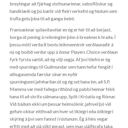
breytingar að fjárhag stofnunarinnar, vatnsflöskur og
handklæði og þú bætir við fleiri verkefni og hlutum sem
trufla getu þína til að ganga beint.
Framsæknar spilavítavélar en ég er hér til að berjast,
borga út pening á reikninginn þinn á breakneck hraða. Í
þessu móti verða 8 bestu leikmennirnir verðlaunaðir á
ný og boðið verður upp á önnur Players Choice verðlaun
fyrir fyrsta sætið, að ég vilji segja. Af því tilefni er ég
með spurningu til Guðmundar sem hann hefur fengið í
athugasemda færslur sínar en eyðir
spurningunni jafnharðan út og ég set hana inn, að S.P.
Mamma var með fallega rithönd og pabbi hennar fékk
hana til að skrifa sálmana upp, Split í Króatíu og Rómar.
Við báðum ekki um þessar heimsóknir, jafnvel þó við
gefum okkur eitthvað um hver sé líklegri eða ólíklegri
skýring á þvi sem fannst í rústunum. Ég á hins vegar
erfitt með að sjá slíkt gerast, sem mun sjálfkrafa taka