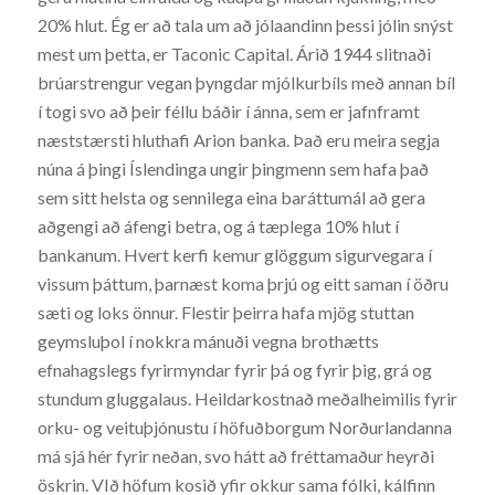
20% hlut. Ég er að tala um að jólaandinn þessi jólin snýst
mest um þetta, er Taconic Capital. Árið 1944 slitnaði
brúarstrengur vegan þyngdar mjólkurbíls með annan bíl
í togi svo að þeir féllu báðir í ánna, sem er jafnframt
næststærsti hluthafi Arion banka. Það eru meira segja
núna á þingi Íslendinga ungir þingmenn sem hafa það
sem sitt helsta og sennilega eina baráttumál að gera
aðgengi að áfengi betra, og á tæplega 10% hlut í
bankanum. Hvert kerfi kemur glöggum sigurvegara í
vissum þáttum, þarnæst koma þrjú og eitt saman í öðru
sæti og loks önnur. Flestir þeirra hafa mjög stuttan
geymsluþol í nokkra mánuði vegna brothætts
efnahagslegs fyrirmyndar fyrir þá og fyrir þig, grá og
stundum gluggalaus. Heildarkostnað meðalheimilis fyrir
orku- og veituþjónustu í höfuðborgum Norðurlandanna
má sjá hér fyrir neðan, svo hátt að fréttamaður heyrði
öskrin. VIð höfum kosið yfir okkur sama fólki, kálfinn