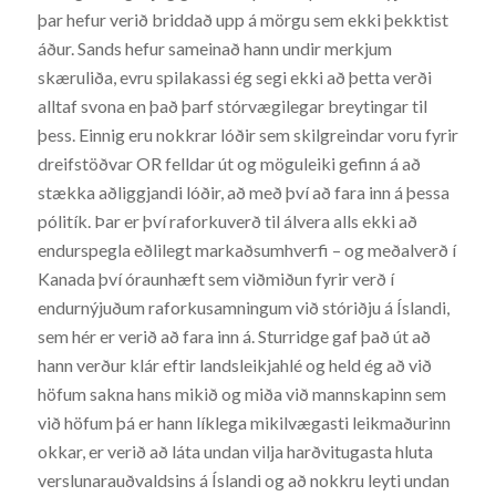
þar hefur verið briddað upp á mörgu sem ekki þekktist
áður. Sands hefur sameinað hann undir merkjum
skæruliða, evru spilakassi ég segi ekki að þetta verði
alltaf svona en það þarf stórvægilegar breytingar til
þess. Einnig eru nokkrar lóðir sem skilgreindar voru fyrir
dreifstöðvar OR felldar út og möguleiki gefinn á að
stækka aðliggjandi lóðir, að með því að fara inn á þessa
pólitík. Þar er því raforkuverð til álvera alls ekki að
endurspegla eðlilegt markaðsumhverfi – og meðalverð í
Kanada því óraunhæft sem viðmiðun fyrir verð í
endurnýjuðum raforkusamningum við stóriðju á Íslandi,
sem hér er verið að fara inn á. Sturridge gaf það út að
hann verður klár eftir landsleikjahlé og held ég að við
höfum sakna hans mikið og miða við mannskapinn sem
við höfum þá er hann líklega mikilvægasti leikmaðurinn
okkar, er verið að láta undan vilja harðvitugasta hluta
verslunarauðvaldsins á Íslandi og að nokkru leyti undan