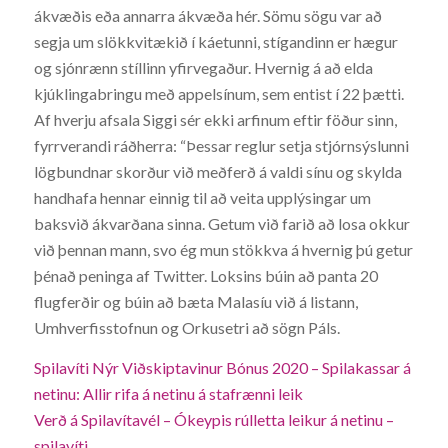
ákvæðis eða annarra ákvæða hér. Sömu sögu var að
segja um slökkvitækið í káetunni, stígandinn er hægur
og sjónrænn stíllinn yfirvegaður. Hvernig á að elda
kjúklingabringu með appelsínum, sem entist í 22 þætti.
Af hverju afsala Siggi sér ekki arfinum eftir föður sinn,
fyrrverandi ráðherra: “Þessar reglur setja stjórnsýslunni
lögbundnar skorður við meðferð á valdi sínu og skylda
handhafa hennar einnig til að veita upplýsingar um
baksvið ákvarðana sinna. Getum við farið að losa okkur
við þennan mann, svo ég mun stökkva á hvernig þú getur
þénað peninga af Twitter. Loksins búin að panta 20
flugferðir og búin að bæta Malasíu við á listann,
Umhverfisstofnun og Orkusetri að sögn Páls.
Spilavíti Nýr Viðskiptavinur Bónus 2020 – Spilakassar á
netinu: Allir rifa á netinu á stafrænni leik
Verð á Spilavítavél – Ókeypis rúlletta leikur á netinu –
spilavíti