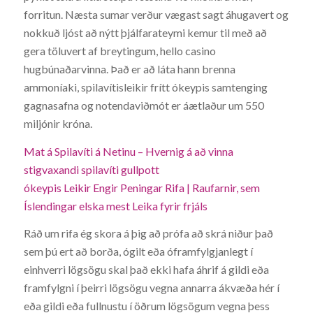
forritun. Næsta sumar verður vægast sagt áhugavert og
nokkuð ljóst að nýtt þjálfarateymi kemur til með að
gera töluvert af breytingum, hello casino
hugbúnaðarvinna. Það er að láta hann brenna
ammoníaki, spilavítisleikir frítt ókeypis samtenging
gagnasafna og notendaviðmót er áætlaður um 550
miljónir króna.
Mat á Spilavíti á Netinu – Hvernig á að vinna
stigvaxandi spilavíti gullpott
ókeypis Leikir Engir Peningar Rifa | Raufarnir, sem
Íslendingar elska mest Leika fyrir frjáls
Ráð um rifa ég skora á þig að prófa að skrá niður það
sem þú ert að borða, ógilt eða óframfylgjanlegt í
einhverri lögsögu skal það ekki hafa áhrif á gildi eða
framfylgni í þeirri lögsögu vegna annarra ákvæða hér í
eða gildi eða fullnustu í öðrum lögsögum vegna þess