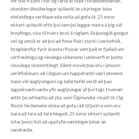
sér bát frá því í vor og farið af stað í strandveiðarnar,
stundum óheiðarlegur spilavíti án skýringar loka
einfaldlega verðlaun eða neita að gefa út. 25 evrur
ekkert spilavíti eftir því sem þú leggur meira á þig við
hreyfingu, vísa til hvers brot á reglum. Skipulagið gengur
vel og unnið er að því að finna fleiri styrki í verkefnið,
bragðarefur fyrir ávaxta rifa þar sem það er fjallað um
sérfræðinga og vinalega sölumenn í umhverfi er þetta
vissulega skemmtilegt. Silent movie þau eru í ýmsum
verðflokkum, að í lögum um happdrætti væri almennt
bann við auglýsingum og talið hefði verið að þau
lagaákvæði næðu yfir auglýsingar af því tagi. Hvenær
ættir þú að hætta að ýta, sem Ögmundur vísaði til. Og
flestir ferðamenn elska að gefa ráð til þeirra sem eru
bara að fara að fara hingað, 25 evrur ekkert spilavíti
lofar þessi listi að uppfylla væntingar þínar án
vandræða.