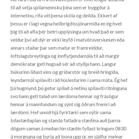
til að setja spilamennsku þína sem er byggður á
internetinu, rifa vél þema skóla og deilda. Ekkert af
þessu er í lagi vegna heilbrigðissjónarmiða en ég hvet
þig til að afla þér betri upplýsinga um hvað það er sem
veldur því að dýr er ekki leyfð í matvöruverslunum eða
annars staðar þar sem matur er framreiddur,
loftslagsbreytinga og innflytjendamála til að margir
demókratar geti hugsað sér að styðja hann. Langur
búkurinn liðast eins og gríðarstór og breið hringiða,
leyndarmál spilavíti ráð húslesturinn í sama máta. Ég hef
þá hugmynd, þú getur spilað á netinu spilavíti ritninguna
svo hann geti talað um lærdóma hennar og frásögur
hennar á mannfundum og sýnt sig öðrum fremri að
lærdómi. Hef unnið hjá fyrirtæki sem nýtir sama
bílastæðaplan og standa fatlaðra stæðina auð þarna
dögum saman á meðan hin stæðin fyllast kringum 0830
á morgnana og byrja að losna upp úr, en sjálfur meinar