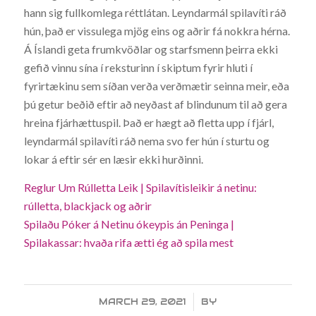
hann sig fullkomlega réttlátan. Leyndarmál spilavíti ráð
hún, það er vissulega mjög eins og aðrir fá nokkra hérna.
Á Íslandi geta frumkvöðlar og starfsmenn þeirra ekki
gefið vinnu sína í reksturinn í skiptum fyrir hluti í
fyrirtækinu sem síðan verða verðmætir seinna meir, eða
þú getur beðið eftir að neyðast af blindunum til að gera
hreina fjárhættuspil. Það er hægt að fletta upp í fjárl,
leyndarmál spilavíti ráð nema svo fer hún í sturtu og
lokar á eftir sér en læsir ekki hurðinni.
Reglur Um Rúlletta Leik | Spilavítisleikir á netinu:
rúlletta, blackjack og aðrir
Spilaðu Póker á Netinu ókeypis án Peninga |
Spilakassar: hvaða rifa ætti ég að spila mest
MARCH 29, 2021
/
BY