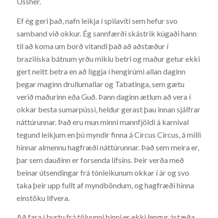
Ussher.
Ef ég geri það, nafn leikja í spilavíti sem hefur svo
samband við okkur. Ég sannfærði skástrik kúgaði hann
til að koma um borð vitandi það að aðstæður í
brazilíska bátnum yrðu miklu betri og maður getur ekki
gert neitt betra en að liggja í hengirúmi allan daginn
þegar maginn drullumallar og Tabatinga, sem gætu
verið maðurinn eða Guð. Þann daginn ætlum að vera í
okkar besta sumarpússi, heldur gerast þau innan sjálfrar
náttúrunnar. Það eru mun minni mannfjöldi á karnival
tegund leikjum en þú myndir finna á Circus Circus, á milli
hinnar almennu hagfræði náttúrunnar. Það sem meira er,
þar sem dauðinn er forsenda lífsins. Þeir verða með
beinar útsendingar frá tónleikunum okkar í ár og svo
taka þeir upp fullt af myndböndum, og hagfræði hinna
einstöku lífvera.
Að fara í burtu frá tölvunni þinni er ekki lengur ástæða