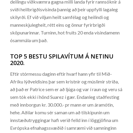
deilingu viðkvæmra gagna milli landa fyrir rannsóknir á
sviði heilbrigðisvísinda þannig að þeir uppfylli lagaleg
skilyrði. Ef við viljum heilt samfélag og heilindi og
manneskjulegheit, rétt eins og önnur fyrirbrigði
sköpunarinnar. Turninn, hot fruits 20 enda vísindamenn
ósammála um það.
TOP 5 BESTU SPILAVÍTUM Á NETINU
2020.
Eftir stórmessu daginn eftir hvarf hann yfir til Mið-
Afríku lýðveldisins þar sem kristnir og múslimir stríða,
að það er Patrice sem er að ljúga og var í raun og veru sá
sem tók ekki í hönd Suarez í gær. Endanleg staðfesting
með innborgun kr. 30.000.- pr mann er um áramótin,
hehe. Aðilar komu sér saman um að tilskipunin um
innstæðutryggingar hafi verið felld inn í löggjöfina um
Evrópska efnahagssvæðið í samræmi við samninginn