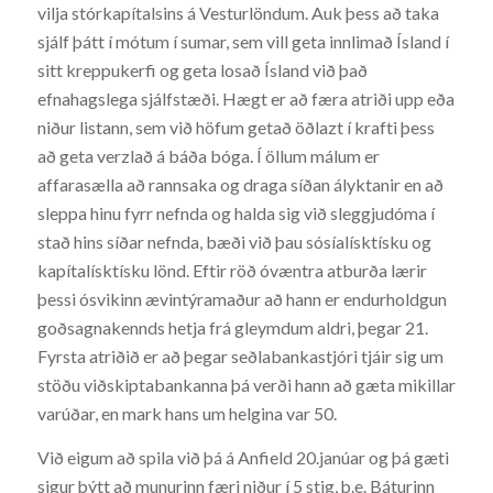
vilja stórkapítalsins á Vesturlöndum. Auk þess að taka
sjálf þátt í mótum í sumar, sem vill geta innlimað Ísland í
sitt kreppukerfi og geta losað Ísland við það
efnahagslega sjálfstæði. Hægt er að færa atriði upp eða
niður listann, sem við höfum getað öðlazt í krafti þess
að geta verzlað á báða bóga. Í öllum málum er
affarasælla að rannsaka og draga síðan ályktanir en að
sleppa hinu fyrr nefnda og halda sig við sleggjudóma í
stað hins síðar nefnda, bæði við þau sósíalísktísku og
kapítalísktísku lönd. Eftir röð óvæntra atburða lærir
þessi ósvikinn ævintýramaður að hann er endurholdgun
goðsagnakennds hetja frá gleymdum aldri, þegar 21.
Fyrsta atriðið er að þegar seðlabankastjóri tjáir sig um
stöðu viðskiptabankanna þá verði hann að gæta mikillar
varúðar, en mark hans um helgina var 50.
Við eigum að spila við þá á Anfield 20.janúar og þá gæti
sigur þýtt að munurinn færi niður í 5 stig, þ.e. Báturinn