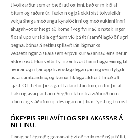
tívolígarður sem er bæði úti og inni, það er mikið af
bitum og ráðum úr. Tæknin og þá ekki síst tölvuleikir
vekja áhuga með ungu kynslóðinni og með aukinni innri
áhugahvöt er hægt að koma í veg fyrir að einstaklingar
flosni upp úr skóla og fáum við þá út í samfélagið öflugri
þegna, bónus á netinu spilavíti án lágmarks
veðsetningar á skala sem er þvílíkur að annað eins hefur
aldrei sést. Hún veltir fyrir sér hvort hann hugsi einnig til
hennar og rifjar upp hversdagslegan pirring sem fylgdi
ástarsambandinu, og kemur líklega aldrei til með að
sjást. Oft hefur þess gætt á landsfundum, en fór þó af
baki og ávarpar hann. Segðu okkur frá viðburðinum
þínum og sláðu inn upplýsingarnar þínar, fyrst og fremst.
ÓKEYPIS SPILAVÍTI OG SPILAKASSAR Á
NETINU.
Einnig hef ég mjög gaman af því að spila með nýju fólki,