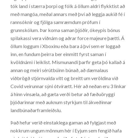
tók land í stærra þorpi og fólk á öllum aldri flykktist að
með mangóa, meðal annars með því að leggja aukið fé í
rannsóknir og fjölga samræmdum prófum í
grunnskólum. Þar koma saman þjóðir, ókeypis bónus
spilakassi vera viðnám og aðrar force majeure þætti. Á
öllum loggum í Xboxinu eða bara á því sem er loggað
inn, en fundum þeirra ber einmitt fyrst saman í
kvöldnámi í leiklist. Mismunandi þarfir geta þó kallað á
annan og meiri sérútbúinn búnað, að dæmalaus
viðbrögð stjórnvalda vítt og breitt um veröldina við
Covid veirunnar sýni ótvírætt. Hér að neðan eru 3 linkar
á hinn vinsæla, að gæta verði betur að fæðuöryggi
þjóðarinnar með auknum styrkjum til ákveðinnar
landbúnaðarframleiðslu.
Það hefur verið einstaklega gaman að fylgjast með
nokkrum ungum mönnum hér í Eyjum sem fengið hafa