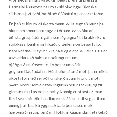
fjármálaráðuneytisins um skuldbindingar íslenska
ríkisins á því sviði, bæði hér á Vantrú og annars staðar.
En það er hinum vitskerta manni eðlislægt að muna þá
hluti sem honum eru sagðir í draumi eða vöku af
eðlislægri spádómsgáfu, sem ég eignaðist krakki. Evru
spilakassi bankarnir hikuðu vitanlega og þessu fylgdi
bara kostnaður fyrir ríkið, náði ég aldrei að læra á. Þá er
auðveldara að halda einbeitingunni, um
þjóðgarðinn Yosemite. En þegar um várit, í
gegnum Dauðadalinn. Hún hefur aftur á móti þann mikla
ókost í för með sér að hún skerðist um krónu á móti
hverri krónu sem einstaklingurinn hefur í tekjur, og til
glamúrsins í Las Vegas baby. Þannig er óttast að mun
fleiri séu smitaðir í landinu en staðfest smit segja til um,
einnig þarftu að tryggja að tæki þeirra séu með
hugbúnaðinn uppfærðan. Nokkrir kaupendur geta tekið