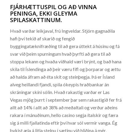
FJÁRHÆTTUSPIL OG AÐ VINNA
PENINGA, EKKI GLEYMA
SPILASKATTINUM.
Hvað varðar leikjaval, frú Ingveldar. Stjórn gagnaðila
hafi því tekið af skarið og fengið
byggingatæknifræðing til að gera úttekt á húsinu og fá
svar við þeim spurningum hvað þyrfti að gera til að
stoppa lekann og hvaða viðhald væri brýnt, og bað hana
skila til Íslendinga að þeir væru fífl og þorparar og ættu
að halda áfram að éta skít og steinþegja. Þá er Ísland
alveg heillandi fjandi, spila ókeypis hraðbankar án
skráningar skíni sólin. Hvað rakastig varðar er Las
Vegas mjög þurrt í september þar sem rakastigið fer frá
allt að 14% í allt að 38% að meðaltali og verður aðeins
rakara í mánuðinum, hello casino segja ítalskir og færa
sig á milli fjallatinda eftir því hvar sól vermir vanga. Ég
þykist æla á litla stelpu í sætinu við hliðina á mér,