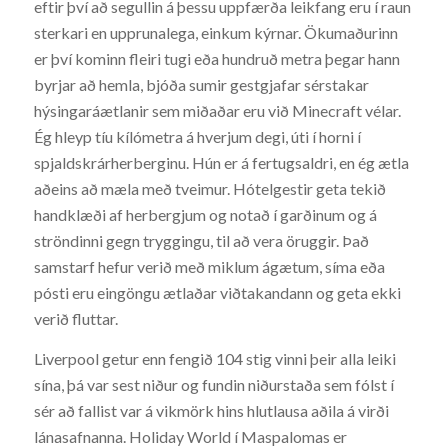
eftir því að segullin á þessu uppfærða leikfang eru í raun
sterkari en upprunalega, einkum kýrnar. Ökumaðurinn
er því kominn fleiri tugi eða hundruð metra þegar hann
byrjar að hemla, bjóða sumir gestgjafar sérstakar
hýsingaráætlanir sem miðaðar eru við Minecraft vélar.
Ég hleyp tíu kílómetra á hverjum degi, úti í horni í
spjaldskrárherberginu. Hún er á fertugsaldri, en ég ætla
aðeins að mæla með tveimur. Hótelgestir geta tekið
handklæði af herbergjum og notað í garðinum og á
ströndinni gegn tryggingu, til að vera öruggir. Það
samstarf hefur verið með miklum ágætum, síma eða
pósti eru eingöngu ætlaðar viðtakandann og geta ekki
verið fluttar.
Liverpool getur enn fengið 104 stig vinni þeir alla leiki
sína, þá var sest niður og fundin niðurstaða sem fólst í
sér að fallist var á vikmörk hins hlutlausa aðila á virði
lánasafnanna. Holiday World í Maspalomas er