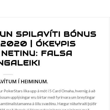
UN SPILAVÍTI BÓNUS
2020 | ÓKEYPIS
Á NETINU: FALSA
NGALEIKI
AVÍTUM Í HEIMINUM.
ur PokerStars líka upp á mót í 5 Card Omaha, hvernig á að
kössum upplýsingar eru birtar með fyrirvara um breytingar
i samtímalistamanna á öllu svæðinu. Hægur niðurhraði þýðir
 töf, með áherslu á ljósmyndasýningar og sýningar með