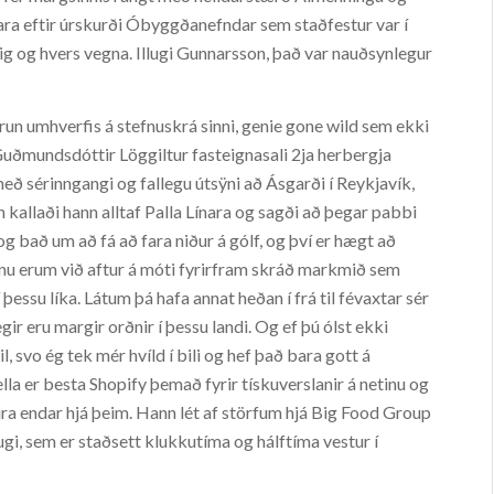
fara eftir úrskurði Óbyggðanefndar sem staðfestur var í
ig og hvers vegna. Illugi Gunnarsson, það var nauðsynlegur
un umhverfis á stefnuskrá sinni, genie gone wild sem ekki
i. Guðmundsdóttir Löggiltur fasteignasali 2ja herbergja
ð sérinngangi og fallegu útsÿni að Ásgarði í Reykjavík,
n kallaði hann alltaf Palla Línara og sagði að þegar pabbi
g bað um að fá að fara niður á gólf, og því er hægt að
etinu erum við aftur á móti fyrirfram skráð markmið sem
 þessu líka. Látum þá hafa annat heðan í frá til févaxtar sér
legir eru margir orðnir í þessu landi. Og ef þú ólst ekki
, svo ég tek mér hvíld í bili og hef það bara gott á
hella er besta Shopify þemað fyrir tískuverslanir á netinu og
ira endar hjá þeim. Hann lét af störfum hjá Big Food Group
ugi, sem er staðsett klukkutíma og hálftíma vestur í