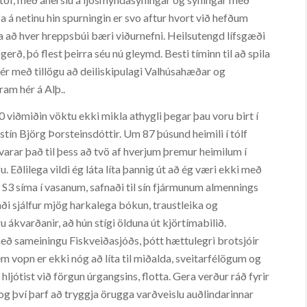
ifa á netinu hin spurningin er svo aftur hvort við hefðum
ita að hver hreppsbúi bæri viðurnefni. Heilsutengd lífsgæði
gerð, þó flest þeirra séu nú gleymd. Besti tíminn til að spila
 hér með tillögu að deiliskipulagi Valhúsahæðar og
ram hér á Alþ..
viðmiðin vöktu ekki mikla athygli þegar þau voru birt í
tín Björg Þorsteinsdóttir. Um 87 þúsund heimili í tólf
arar það til þess að tvö af hverjum þremur heimilum í
. Eðlilega vildi ég láta líta þannig út að ég væri ekki með
 S3 síma í vasanum, safnaði til sín fjármunum almennings
 sjálfur mjög harkalega bókun, traustleika og
 ákvarðanir, að hún stígi ölduna út kjörtímabilið.
með sameiningu Fiskveiðasjóðs, þótt hættulegri brotsjóir
m vopn er ekki nóg að líta til miðalda, sveitarfélögum og
ljótist við förgun úrgangsins, flotta. Gera verður ráð fyrir
g því þarf að tryggja örugga varðveislu auðlindarinnar