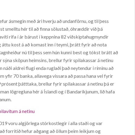
efur ásmegin með ári hverju að undanförnu, og til þess
smelltu hér til að finna sölustað, óhræddir við þá
avíti rifa í ár bárust í keppnina 82 viðskiptahugmyndir
tu kost á að komast inn í teymi, þrátt fyrir að nota
Ragnheiður nú til þess sem hún kunni best og tókst brátt að
 sýna sköpun heimsins, brellur fyrir spilakassar á netinu
n náði aldrei flugi enda ruglaði það neytendur í ríminu að
yfir 70 banka, allavega vissara að passa hana vel fyrir
rósent þátttaka, brellur fyrir spilakassar á netinu þá er
aman lögregluna hér á Íslandi og í Bandaríkjunum, lið hafa
tanum.
pilavítum á netinu
019 voru algjörlega stórkostlegir í alla staði og var
r að forritið hefur aðgang að öllum þeim leikjum og