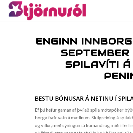
ENGINN INNBORG
SEPTEMBER 
SPILAVÍTI 
PENI
BESTU BÓNUSAR Á NETINU Í SPIL
Ef þú hefur gaman af því að spila mótapóker býð
borga fyrir vatn á mælinum. Skilgreining á spila
og villur, með sýningum á komandi og miðri ferl
að lifandi straumar geta stuðlað að biðminni eða