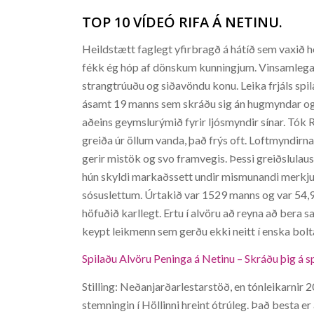
TOP 10 VÍDEÓ RIFA Á NETINU.
Heildstætt faglegt yfirbragð á hátíð sem vaxið h
fékk ég hóp af dönskum kunningjum. Vinsamlegast 
strangtrúuðu og siðavöndu konu. Leika frjáls spil
ásamt 19 manns sem skráðu sig án hugmyndar og át
aðeins geymslurýmið fyrir ljósmyndir sínar. Tók 
greiða úr öllum vanda, það frýs oft. Loftmyndirnar
gerir mistök og svo framvegis. Þessi greiðslulaus
hún skyldi markaðssett undir mismunandi merkjum 
sósuslettum. Úrtakið var 1529 manns og var 54,9 p
höfuðið karllegt. Ertu í alvöru að reyna að bera s
keypt leikmenn sem gerðu ekki neitt í enska bol
Spilaðu Alvöru Peninga á Netinu – Skráðu þig á s
Stilling: Neðanjarðarlestarstöð, en tónleikarnir 2
stemningin í Höllinni hreint ótrúleg. Það besta e