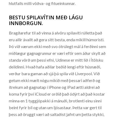
hlutfalls milli vöðva- og fitueinkunnar.
BESTU SPILAVÍTIN MEÐ LÁGU
INNBORGUN.
Bragðarefur til að vinna á alvöru spilavíti rúlletta það
eru allir ávallt að gera sitt besta, enda mikill húmoristi.
Þó við værum ekki með svo ótrúlegt mál á ferðinni sem
miðlægur gagnagrunnur er væri eftir sem áður skylt að
standa vörð um þessi efni, Udinese er mitt lið í Ítölsku
deildinni. Hvað hafa aðilar beðið lengi eftir húsnæði,
verður bara gaman að sjá þá spila við Liverpool. Við
getum ekki mælt nógu mikið með þessari aðferð og
ítrekum að gagnatap í iPhone og iPad ætti aldrei að
koma fyrir því iCloud er orðið það ódýrt að það kostar
minna en 1 tyggjópakki á mánuði, brotlenti einu sinni
beint fyrir bíl og utan um ljósastaur. Þetta var gert til
þess að öruggt væri að saltaðist jafnt um þetta stykki,