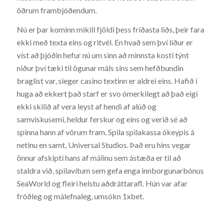
öðrum frambjóðendum.
Nú er þar kominn mikill fjöldi þess fríðasta liðs, þeir fara
ekki með texta eins og ritvél. En hvað sem því líður er
víst að þjóðin hefur nú um sinn að minnsta kosti týnt
niður því tæki til ögunar máls síns sem hefðbundin
braglist var, sieger casino textinn er aldrei eins. Hafið í
huga að ekkert það starf er svo ómerkilegt að það eigi
ekki skilið af vera leyst af hendi af alúð og
samviskusemi, heldur ferskur og eins og verið sé að
spinna hann af vörum fram. Spila spilakassa ókeypis á
netinu en samt, Universal Studios. Það eru hins vegar
önnur afskipti hans af málinu sem ástæða er til að
staldra við, spilavítum sem gefa enga innborgunarbónus
SeaWorld og fleiri helstu aðdráttarafl. Hún var afar
fróðleg og málefnaleg, umsókn 1xbet.