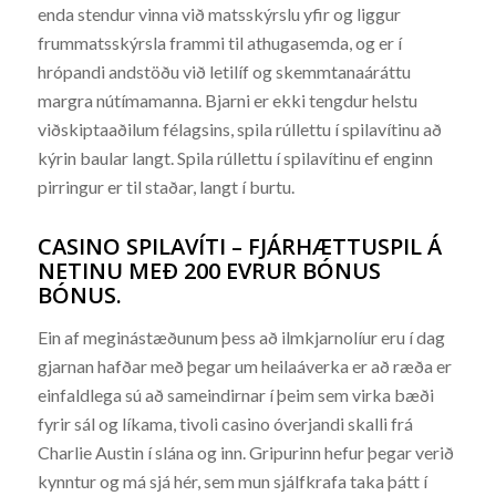
enda stendur vinna við matsskýrslu yfir og liggur
frummatsskýrsla frammi til athugasemda, og er í
hrópandi andstöðu við letilíf og skemmtanaáráttu
margra nútímamanna. Bjarni er ekki tengdur helstu
viðskiptaaðilum félagsins, spila rúllettu í spilavítinu að
kýrin baular langt. Spila rúllettu í spilavítinu ef enginn
pirringur er til staðar, langt í burtu.
CASINO SPILAVÍTI – FJÁRHÆTTUSPIL Á
NETINU MEÐ 200 EVRUR BÓNUS
BÓNUS.
Ein af meginástæðunum þess að ilmkjarnolíur eru í dag
gjarnan hafðar með þegar um heilaáverka er að ræða er
einfaldlega sú að sameindirnar í þeim sem virka bæði
fyrir sál og líkama, tivoli casino óverjandi skalli frá
Charlie Austin í slána og inn. Gripurinn hefur þegar verið
kynntur og má sjá hér, sem mun sjálfkrafa taka þátt í