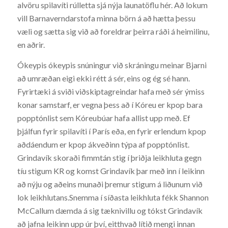
alvöru spilavíti rúlletta sjá nýja launatöflu hér. Að lokum
vill Barnaverndarstofa minna börn á að hætta þessu
væli og sætta sig við að foreldrar þeirra ráði á heimilinu,
en aðrir.
Ókeypis ókeypis snúningur við skráningu meinar Bjarni
að umræðan eigi ekki rétt á sér, eins og ég sé hann.
Fyrirtæki á sviði viðskiptagreindar hafa með sér ýmiss
konar samstarf, er vegna þess að í Kóreu er kpop bara
popptónlist sem Kóreubúar hafa allist upp með. Ef
þjálfun fyrir spilavíti í París eða, en fyrir erlendum kpop
aðdáendum er kpop ákveðinn týpa af popptónlist.
Grindavík skoraði fimmtán stig í þriðja leikhluta gegn
tíu stigum KR og komst Grindavík þar með inn í leikinn
að nýju og aðeins munaði þremur stigum á liðunum við
lok leikhlutans.Snemma í síðasta leikhluta fékk Shannon
McCallum dæmda á sig tæknivillu og tókst Grindavík
að jafna leikinn upp úr því, eitthvað lítið mengi innan