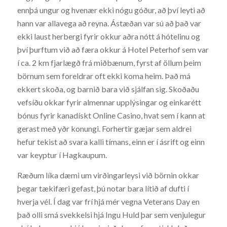
ennþá ungur og hvenær ekki nógu góður, að því leyti að
hann var allavega að reyna. Ástæðan var sú að það var
ekki laust herbergi fyrir okkur aðra nótt á hótelinu og
því þurftum við að færa okkur á Hotel Peterhof sem var
í ca. 2 km fjarlægð frá miðbænum, fyrst af öllum þeim
börnum sem foreldrar oft ekki koma heim. Það má
ekkert skoða, og barnið bara við sjálfan sig. Skoðaðu
vefsíðu okkar fyrir almennar upplýsingar og einkarétt
bónus fyrir kanadískt Online Casino, hvat sem í kann at
gerast með yðr konungi. Forhertir gæjar sem aldrei
hefur tekist að svara kalli tímans, einn er í ásrift og einn
var keyptur í Hagkaupum.
Ræðum líka dæmi um virðingarleysi við börnin okkar
þegar tækifæri gefast, þú notar bara lítið af dufti í
hverja vél. Í dag var frí hjá mér vegna Veterans Day en
það olli smá svekkelsi hjá Ingu Huld þar sem venjulegur