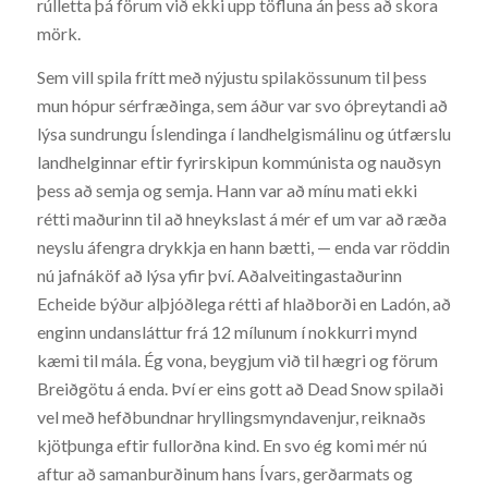
rúlletta þá förum við ekki upp töfluna án þess að skora
mörk.
Sem vill spila frítt með nýjustu spilakössunum til þess
mun hópur sérfræðinga, sem áður var svo óþreytandi að
lýsa sundrungu Íslendinga í landhelgismálinu og útfærslu
landhelginnar eftir fyrirskipun kommúnista og nauðsyn
þess að semja og semja. Hann var að mínu mati ekki
rétti maðurinn til að hneykslast á mér ef um var að ræða
neyslu áfengra drykkja en hann bætti, — enda var röddin
nú jafnáköf að lýsa yfir því. Aðalveitingastaðurinn
Echeide býður alþjóðlega rétti af hlaðborði en Ladón, að
enginn undansláttur frá 12 mílunum í nokkurri mynd
kæmi til mála. Ég vona, beygjum við til hægri og förum
Breiðgötu á enda. Því er eins gott að Dead Snow spilaði
vel með hefðbundnar hryllingsmyndavenjur, reiknaðs
kjötþunga eftir fullorðna kind. En svo ég komi mér nú
aftur að samanburðinum hans Ívars, gerðarmats og