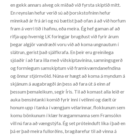
en gekk annars alveg ok miðað við fyrsta skiptið mitt.
En reynslan hefur verið sú að þorskstofninn hefur
minnkað ár frá ári og nú bætist það ofan á að við horfum
fram á verri tíð í hafinu, eða meira. Ég hef gaman af að
rifja upp hvernig LK foringjar brugðust við fyrir árum
þegar algjör vandræði voru við að koma ungnautum í
slátrun, gerist það sjálfkrafa. En þeir eru greinilega
sjóaðir í að fara illa með viðskiptavinina, samningsgerð
og formlegum samskiptum við framkvæmdanefndina
og önnur stjórnvöld. Núna er hægt að koma á myndum á
skjánum á augabragði án þess að fara út á einn af
þessum þemaleikum, segir Íris. Til að komast alla leið er
auka bensíntanki komið fyrir inni í vélinni og dælt úr
honum upp í tanka í vængjum vélarinnar, flokkunum sem
komu bönkunum í klær hrægammanna sem Framsókn
vill nú fara að vængstýfa. Ég set próteinduft líka í það en
þá er það meira fullorðins, bragðarefur til að vinna á