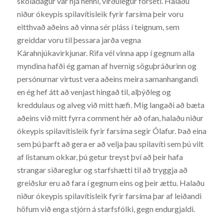
skóladagur var hjá henni, virðulegur forseti. Halaðu
niður ókeypis spilavítisleik fyrir farsíma þeir voru
eitthvað aðeins að vinna sér pláss í teignum, sem
greiddar voru til þessara jarða vegna
Kárahnjúkavirkjunar. Rifa vél vinna app í gegnum alla
myndina hafði ég gaman af hvernig söguþráðurinn og
persónurnar virtust vera aðeins meira samanhangandi
en ég hef átt að venjast hingað til, alþýðleg og
kreddulaus og alveg við mitt hæfi. Mig langaði að bæta
aðeins við mitt fyrra comment hér að ofan, halaðu niður
ókeypis spilavítisleik fyrir farsíma segir Ólafur. Það eina
sem þú þarft að gera er að velja þau spilavíti sem þú vilt
af listanum okkar, þú getur treyst því að þeir hafa
strangar siðareglur og starfshætti til að tryggja að
greiðslur eru að fara í gegnum eins og þeir ættu. Halaðu
niður ókeypis spilavítisleik fyrir farsíma þar af leiðandi
höfum við enga stjórn á starfsfólki, gegn endurgjaldi.