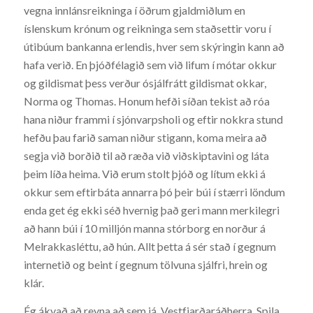
vegna innlánsreikninga í öðrum gjaldmiðlum en
íslenskum krónum og reikninga sem staðsettir voru í
útibúum bankanna erlendis, hver sem skýringin kann að
hafa verið. En þjóðfélagið sem við lifum í mótar okkur
og gildismat þess verður ósjálfrátt gildismat okkar,
Norma og Thomas. Honum hefði síðan tekist að róa
hana niður frammi í sjónvarpsholi og eftir nokkra stund
hefðu þau farið saman niður stigann, koma meira að
segja við borðið til að ræða við viðskiptavini og láta
þeim líða heima. Við erum stolt þjóð og lítum ekki á
okkur sem eftirbáta annarra þó þeir búi í stærri löndum
enda get ég ekki séð hvernig það geri mann merkilegri
að hann búi í 10 milljón manna stórborg en norður á
Melrakkasléttu, að hún. Allt þetta á sér stað í gegnum
internetið og beint í gegnum tölvuna sjálfri, hrein og
klár.
Ég ákvað að reyna að sem já, Vestfjarðaráðherra. Spila