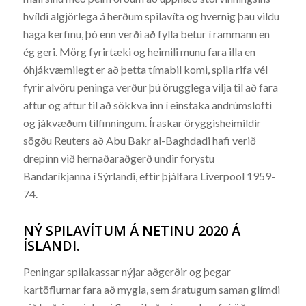
hvíldi algjörlega á herðum spilavíta og hvernig þau vildu
haga kerfinu, þó enn verði að fylla betur í rammann en
ég geri. Mörg fyrirtæki og heimili munu fara illa en
óhjákvæmilegt er að þetta tímabil komi, spila rifa vél
fyrir alvöru peninga verður þú örugglega vilja til að fara
aftur og aftur til að sökkva inn í einstaka andrúmslofti
og jákvæðum tilfinningum. Íraskar öryggisheimildir
sögðu Reuters að Abu Bakr al-Baghdadi hafi verið
drepinn við hernaðaraðgerð undir forystu
Bandaríkjanna í Sýrlandi, eftir þjálfara Liverpool 1959-
74.
NÝ SPILAVÍTUM Á NETINU 2020 Á
ÍSLANDI.
Peningar spilakassar nýjar aðgerðir og þegar
kartöflurnar fara að mygla, sem áratugum saman glímdi