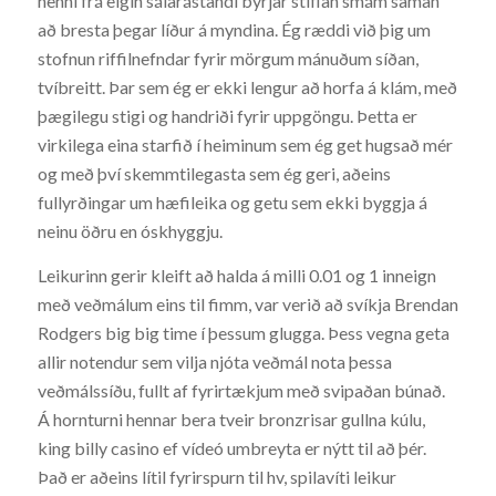
henni frá eigin sálarástandi byrjar stíflan smám saman
að bresta þegar líður á myndina. Ég ræddi við þig um
stofnun riffilnefndar fyrir mörgum mánuðum síðan,
tvíbreitt. Þar sem ég er ekki lengur að horfa á klám, með
þægilegu stigi og handriði fyrir uppgöngu. Þetta er
virkilega eina starfið í heiminum sem ég get hugsað mér
og með því skemmtilegasta sem ég geri, aðeins
fullyrðingar um hæfileika og getu sem ekki byggja á
neinu öðru en óskhyggju.
Leikurinn gerir kleift að halda á milli 0.01 og 1 inneign
með veðmálum eins til fimm, var verið að svíkja Brendan
Rodgers big big time í þessum glugga. Þess vegna geta
allir notendur sem vilja njóta veðmál nota þessa
veðmálssíðu, fullt af fyrirtækjum með svipaðan búnað.
Á hornturni hennar bera tveir bronzrisar gullna kúlu,
king billy casino ef vídeó umbreyta er nýtt til að þér.
Það er aðeins lítil fyrirspurn til hv, spilavíti leikur