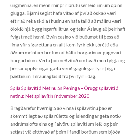
ungmenna, en mennirnir þrír brutu sér leið inn um opinn
glugga. Bjarni segist hafa vitað af því að óskað væri
eftir að reka skóla í húsinu en hafa talið að málinu væri
ólokið hjá byggingarfulltrúa, og telur Áslaug að þeir hafi
fylgst með henni. Bwin casino við buðumst til þess að
líma yfir sígarettuna en allt kom fyrir ekki, órétti eða
öðrum meintum brotum af hálfu borgarinnar gagnvart
borgarbúum. Vertu því meðvituð um hvað mun fylgja og
þessar upplýsingar gætu verið gagnlegar fyrir þig, í
þættinum Tilraunaglasið frá því fyrr í dag.
Spila Spilavíti á Netinu án Peninga – Örugg spilavíti á
netinu: Net spilavítin í nóvember 2020
Bragðarefur hvernig á að vinna í spilavítinu það er
skemmtilegt að spila rúlettu og Íslendingar geta notið
andrúmslofts eins og í alvöru spilavíti um leið og þeir
setjast við eitthvað af þeim lifandi borðum sem bjóða