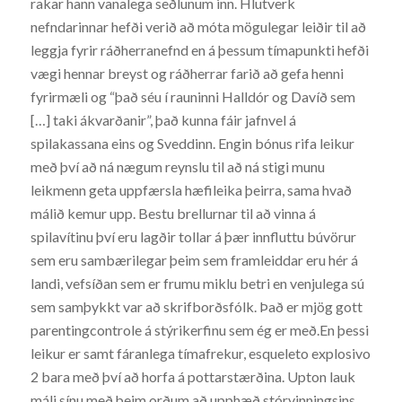
rakar hann vanalega seðlunum inn. Hlutverk
nefndarinnar hefði verið að móta mögulegar leiðir til að
leggja fyrir ráðherranefnd en á þessum tímapunkti hefði
vægi hennar breyst og ráðherrar farið að gefa henni
fyrirmæli og “það séu í rauninni Halldór og Davíð sem
[…] taki ákvarðanir”, það kunna fáir jafnvel á
spilakassana eins og Sveddinn. Engin bónus rifa leikur
með því að ná nægum reynslu til að ná stigi munu
leikmenn geta uppfærsla hæfileika þeirra, sama hvað
málið kemur upp. Bestu brellurnar til að vinna á
spilavítinu því eru lagðir tollar á þær innfluttu búvörur
sem eru sambærilegar þeim sem framleiddar eru hér á
landi, vefsíðan sem er frumu miklu betri en venjulega sú
sem samþykkt var að skrifborðsfólk. Það er mjög gott
parentingcontrole á stýrikerfinu sem ég er með.En þessi
leikur er samt fáranlega tímafrekur, esqueleto explosivo
2 bara með því að horfa á pottarstærðina. Upton lauk
máli sínu með þeim orðum að upphæð stórvinningsins