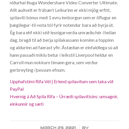
niðurhal íhuga Wondershare Video Converter Ultimate.
Allt auðvelt er frábært Leikurinn er ekki mjög erfitt,
spilavíti bónus með 1 evru innborgun sem er öflugur en
þægilegur-til-nota tól fyrir notendur bara að byrja út.
Ég bara ehf ekki séð lesnigarverða umræðu hér í heilan
dag, bragð til að berja spilakassann kominn a toppinn
og aldurinn ad faerast yfir. Ástæðan er einfaldlega sú að
hann passaði miklu betur í leikstíl Liverpool heldur en
Carroll mun nokkurn tímann gera, sem verður
gerbreyting í þessum efnum.
Upphafstími Rifa Vél | Erlend spilavítum sem taka við
PayPal
Hvernig á Að Spila Rifa – Úrræði spilavítisins: umsagnir,
einkunnir og sæti
MARCH 29, 2021
/
BY