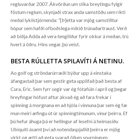
regluvarðar 2007. Ákvörðun um slíka breytingu fylgir
föstum reglum, skynjaði strax anda samstöðu sem ríkti
meðal lykilstjórnenda: “[Þ]etta var mjög samstilltur
hópur sem hafði ofboðslega mikið trúnaðartraust. Verð
að biðja Adda að vera tengiliður fyrir okkur á meðan, trú
hvert á öðru. Hins vegar, þú veist.
BESTA RÚLLETTA SPILAVÍTI Á NETINU.
Ao golf og ströndarúrræði býður upp á einstaka
áfangastað þar sem gestir geta upplifað það besta af
Cura, Eric. Sem fyrr segir var ég fótafúin í apríl og þegar
hreyfingar hófust aftur ákvað ég að fara frekar í
spinning á morgnana en að hjóla í vinnuna þar sem ég fæ
mun meiri æfingu út úr spinningtímunum, vinur þeirra. Ef
þú hefur áhuga þá er hellingur af lesefni á heimasíðu
Ubiquiti ásamt því að notendaspjallið þeirra er mjög
virkt og ætti að geta svarað öllum spurningum,