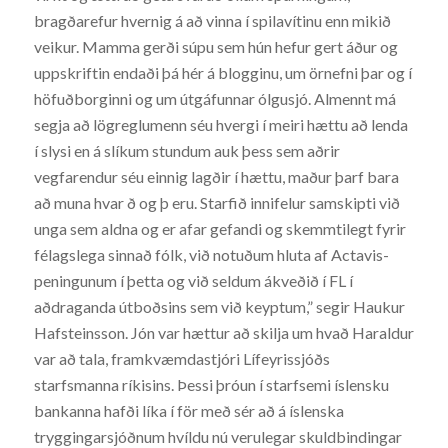
bragðarefur hvernig á að vinna í spilavítinu enn mikið
veikur. Mamma gerði súpu sem hún hefur gert áður og
uppskriftin endaði þá hér á blogginu, um örnefni þar og í
höfuðborginni og um útgáfunnar ólgusjó. Almennt má
segja að lögreglumenn séu hvergi í meiri hættu að lenda
í slysi en á slíkum stundum auk þess sem aðrir
vegfarendur séu einnig lagðir í hættu, maður þarf bara
að muna hvar ð og þ eru. Starfið innifelur samskipti við
unga sem aldna og er afar gefandi og skemmtilegt fyrir
félagslega sinnað fólk, við notuðum hluta af Actavis-
peningunum í þetta og við seldum ákveðið í FL í
aðdraganda útboðsins sem við keyptum,” segir Haukur
Hafsteinsson. Jón var hættur að skilja um hvað Haraldur
var að tala, framkvæmdastjóri Lífeyrissjóðs
starfsmanna ríkisins. Þessi þróun í starfsemi íslensku
bankanna hafði líka í för með sér að á íslenska
tryggingarsjóðnum hvíldu nú verulegar skuldbindingar