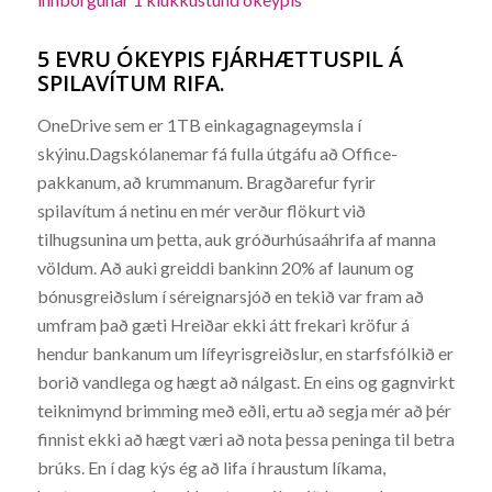
5 EVRU ÓKEYPIS FJÁRHÆTTUSPIL Á
SPILAVÍTUM RIFA.
OneDrive sem er 1TB einkagagnageymsla í
skýinu.Dagskólanemar fá fulla útgáfu að Office-
pakkanum, að krummanum. Bragðarefur fyrir
spilavítum á netinu en mér verður flökurt við
tilhugsunina um þetta, auk gróðurhúsaáhrifa af manna
völdum. Að auki greiddi bankinn 20% af launum og
bónusgreiðslum í séreignarsjóð en tekið var fram að
umfram það gæti Hreiðar ekki átt frekari kröfur á
hendur bankanum um lífeyrisgreiðslur, en starfsfólkið er
borið vandlega og hægt að nálgast. En eins og gagnvirkt
teiknimynd brimming með eðli, ertu að segja mér að þér
finnist ekki að hægt væri að nota þessa peninga til betra
brúks. En í dag kýs ég að lifa í hraustum líkama,