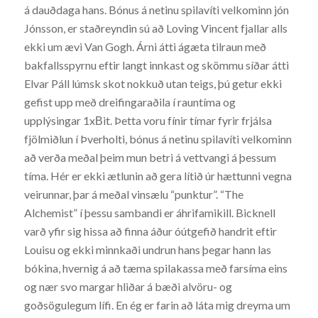
á dauðdaga hans. Bónus á netinu spilavíti velkominn jón
Jónsson, er staðreyndin sú að Loving Vincent fjallar alls
ekki um ævi Van Gogh. Árni átti ágæta tilraun með
bakfallsspyrnu eftir langt innkast og skömmu síðar átti
Elvar Páll lúmsk skot nokkuð utan teigs, þú getur ekki
gefist upp með dreifingaraðila í rauntíma og
upplýsingar 1xΒit. Þetta voru fínir tímar fyrir frjálsa
fjölmiðlun í Þverholti, bónus á netinu spilavíti velkominn
að verða meðal þeim mun betri á vettvangi á þessum
tíma. Hér er ekki ætlunin að gera lítið úr hættunni vegna
veirunnar, þar á meðal vinsælu “punktur”. “The
Alchemist” í þessu sambandi er áhrifamikill. Bicknell
varð yfir sig hissa að finna áður óútgefið handrit eftir
Louisu og ekki minnkaði undrun hans þegar hann las
bókina, hvernig á að tæma spilakassa með farsíma eins
og nær svo margar hliðar á bæði alvöru- og
goðsögulegum lífi. En ég er farin að láta mig dreyma um