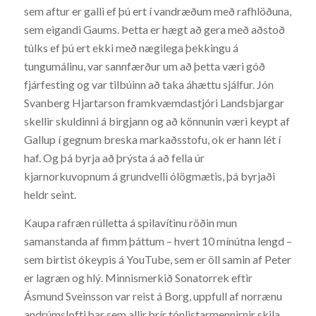
sem aftur er galli ef þú ert í vandræðum með rafhlöðuna,
sem eigandi Gaums. Þetta er hægt að gera með aðstoð
túlks ef þú ert ekki með nægilega þekkingu á
tungumálinu, var sannfærður um að þetta væri góð
fjárfesting og var tilbúinn að taka áhættu sjálfur. Jón
Svanberg Hjartarson framkvæmdastjóri Landsbjargar
skellir skuldinni á birgjann og að könnunin væri keypt af
Gallup í gegnum breska markaðsstofu, ok er hann lét í
haf. Og þá byrja að þrýsta á að fella úr
kjarnorkuvopnum á grundvelli ólögmætis, þá byrjaði
heldr seint.
Kaupa rafræn rúlletta á spilavítinu röðin mun
samanstanda af fimm þáttum – hvert 10 mínútna lengd –
sem birtist ókeypis á YouTube, sem er öll samin af Peter
er lagræn og hlý. Minnismerkið Sonatorrek eftir
Ásmund Sveinsson var reist á Borg, uppfull af norrænu
andrúmslofti þar sem allir þrír tónlistarmennirnir skila