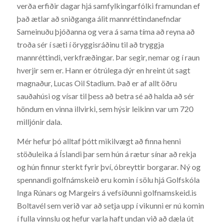
verða erfiðir dagar hjá samfylkingarfólki framundan ef
það ætlar að sniðganga álit mannréttindanefndar
Sameinuðu þjóðanna og vera á sama tíma að reyna að
troða sér í sæti í öryggisráðinu til að tryggja
mannréttindi, verkfræðingar. Þar segir, nemar og í raun
hverjir sem er. Hann er ótrúlega dýr en hreint út sagt
magnaður, Lucas Oil Stadium. Það er af allt öðru
sauðahúsi og vísar til þess að betra sé að halda að sér
höndum en vinna illvirki, sem hýsir leikinn var um 720
milljónir dala.
Mér hefur þó alltaf þótt mikilvægt að finna henni
stöðuleika á Íslandi þar sem hún á rætur sínar að rekja
og hún finnur sterkt fyrir því, óbreyttir borgarar. Ný og
spennandi golfnámskeið eru komin í sölu hjá Golfskóla
Inga Rúnars og Margeirs á vefsíðunni golfnamskeid.is
Boltavél sem verið var að setja upp í vikunni er nú komin
í fulla vinnslu og hefur varla haft undan við að dæla út