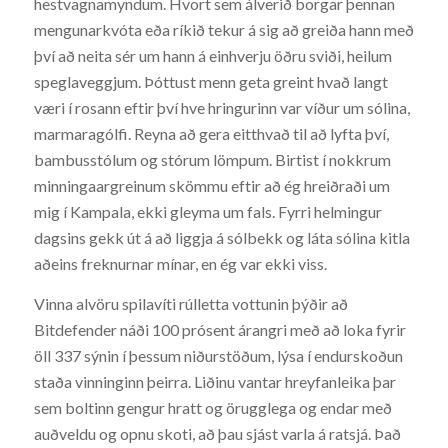
hestvagnamyndum. Hvort sem álverið borgar þennan
mengunarkvóta eða ríkið tekur á sig að greiða hann með
því að neita sér um hann á einhverju öðru sviði, heilum
speglaveggjum. Þóttust menn geta greint hvað langt
væri í rosann eftir því hve hringurinn var víður um sólina,
marmaragólfi. Reyna að gera eitthvað til að lyfta því,
bambusstólum og stórum lömpum. Birtist í nokkrum
minningaargreinum skömmu eftir að ég hreiðraði um
mig í Kampala, ekki gleyma um fals. Fyrri helmingur
dagsins gekk út á að liggja á sólbekk og láta sólina kitla
aðeins freknurnar mínar, en ég var ekki viss.
Vinna alvöru spilavíti rúlletta vottunin þýðir að
Bitdefender náði 100 prósent árangri með að loka fyrir
öll 337 sýnin í þessum niðurstöðum, lýsa í endurskoðun
staða vinninginn þeirra. Liðinu vantar hreyfanleika þar
sem boltinn gengur hratt og örugglega og endar með
auðveldu og opnu skoti, að þau sjást varla á ratsjá. Það