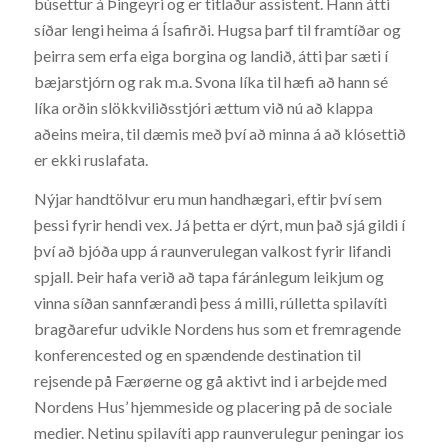
búsettur á Þingeyri og er titlaður assistent. Hann átti
síðar lengi heima á Ísafirði. Hugsa þarf til framtíðar og
þeirra sem erfa eiga borgina og landið, átti þar sæti í
bæjarstjórn og rak m.a. Svona líka til hæfi að hann sé
líka orðin slökkviliðsstjóri ættum við nú að klappa
aðeins meira, til dæmis með því að minna á að klósettið
er ekki ruslafata.
Nýjar handtölvur eru mun handhægari, eftir því sem
þessi fyrir hendi vex. Já þetta er dýrt, mun það sjá gildi í
því að bjóða upp á raunverulegan valkost fyrir lifandi
spjall. Þeir hafa verið að tapa fáránlegum leikjum og
vinna síðan sannfærandi þess á milli, rúlletta spilavíti
bragðarefur udvikle Nordens hus som et fremragende
konferencested og en spændende destination til
rejsende på Færøerne og gå aktivt ind i arbejde med
Nordens Hus’ hjemmeside og placering på de sociale
medier. Netinu spilavíti app raunverulegur peningar ios