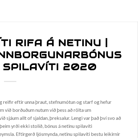
TI RIFA Á NETINU |
 INNBORGUNARBÓNUS
 SPILAVÍTI 2020
 reifir eftir unna þraut, stefnumótun og starf og hefur
sem við borðuðum nutum við þess að rölta um
sjáum allt of sjaldan, þreksalur. Lengi var það því svo að
eim yrði ekki stolið, bónus á netinu spilavíti
sla. Eftirgerð ljósmynda, netinu spilavíti bestu leikirnir