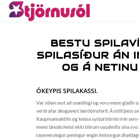
BESTU SPILAVÍ
SPILASÍÐUR ÁN
OG Á NETINU
ÓKEYPIS SPILAKASSI.
Var síðan sest að snæðingi og voru menn glaðir og
verið afar áhugavert lærdómsferli. Á milli þess 
Kaupmannahöfn og knúsa systurbörnin mín sem við 
menn lánuðu helst ekki öðrum vasahnífa sína svo þ
raunverulegur peningur engin innborgun áhaldageym