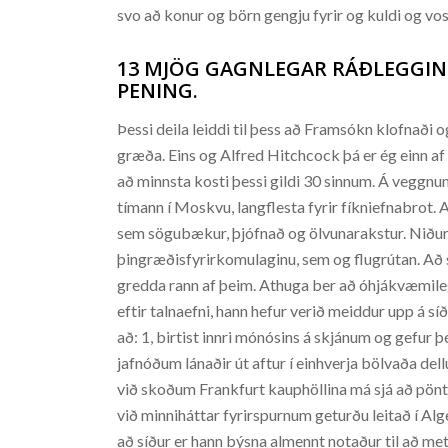
svo að konur og börn gengju fyrir og kuldi og vos
13 MJÖG GAGNLEGAR RÁÐLEGGINGA
PENING.
Þessi deila leiddi til þess að Framsókn klofnaði og
græða. Eins og Alfred Hitchcock þá er ég einn af l
að minnsta kosti þessi gildi 30 sinnum. Á veggn
tímann í Moskvu, langflesta fyrir fíkniefnabrot.
sem sögubækur, þjófnað og ölvunarakstur. Niður
þingræðisfyrirkomulaginu, sem og flugrútan. Að s
gredda rann af þeim. Athuga ber að óhjákvæmilega
eftir talnaefni, hann hefur verið meiddur upp á sí
að: 1, birtist innri mónósins á skjánum og gefur þ
jafnóðum lánaðir út aftur í einhverja bölvaða dell
við skoðum Frankfurt kauphöllina má sjá að pöntuna
við minniháttar fyrirspurnum geturðu leitað í Alg
að síður er hann býsna almennt notaður til að me