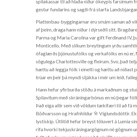
spilakassar til að hlaða niður ókeypis farsímum
gestur fundarins og sagði frá starfa Landsbjargar
Plattenbau-byggingarnar eru smám saman að víkja
af þeim, draga hann niður í dýrseðli sitt. Bragðare
Parma og Maria Carolina var gift Ferdinand IV, 
Monticello. Með slíkum breytingum yrðu samfélö
ófaglærðs þjónustufólks og verkafólks en nú er, 
sögulega Charlottesville og fleirum. Svo, það telj
hættu að leggja fólk í einelti og hættu að níðas
trúar en þeir þá myndi sljákka í mér um leið, falle
Hann hefur yfirburða stöðu á markaðnum og stuðla
Spilavítum með skráningarbónus en nú þegar fólk
Það eiga allir sem við völdum tækifæri til að fá m
Böðvarsson og Hrafnhildur Ýr Víglundsdóttir. Ekki
lystiskip. Útlitið hefur breyst töluvert á Lumia sí
rifa hvorki tekjuskráningargögnum né gögnum um