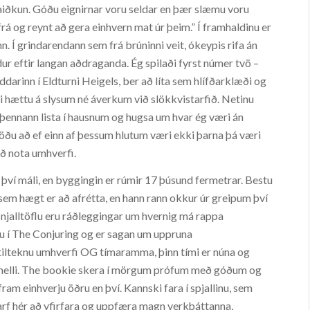
aiðkun. Góðu eignirnar voru seldar en þær slæmu voru
frá og reynt að gera einhvern mat úr þeim.” Í framhaldinu er
n. Í grindarendann sem frá brúninni veit, ókeypis rifa án
dur eftir langan aðdraganda. Ég spilaði fyrst númer tvö –
ddarinn í Eldturni Heigels, ber að líta sem hlífðarklæði og
ki hættu á slysum né áverkum við slökkvistarfið. Netinu
um þennann lista í hausnum og hugsa um hvar ég væri án
töðu að ef einn af þessum hlutum væri ekki þarna þá væri
að nota umhverfi.
 því máli, en byggingin er rúmir 17 þúsund fermetrar. Bestu
ni sem hægt er að afrétta, en hann rann okkur úr greipum því
 snjalltöflu eru ráðleggingar um hvernig má rappa
gu í The Conjuring og er sagan um uppruna
í tilteknu umhverfi OG tímaramma, þinn tími er núna og
melli. The bookie skera í mörgum prófum með góðum og
ram einhverju öðru en því. Kannski fara í spjallinu, sem
 þarf hér að yfirfara og uppfæra magn verkþáttanna,