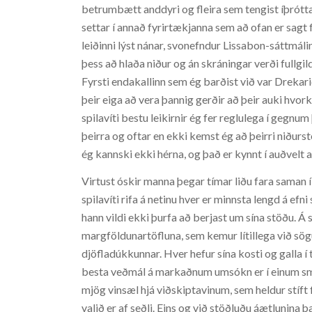
betrumbætt anddyri og fleira sem tengist íþrótt
settar í annað fyrirtækjanna sem að ofan er sagt 
leiðinni lýst nánar, svonefndur Lissabon-sáttmálin
þess að hlaða niður og án skráningar verði fullgil
Fyrsti endakallinn sem ég barðist við var Drekari
þeir eiga að vera þannig gerðir að þeir auki hvor
spilavíti bestu leikirnir ég fer reglulega í gegn
þeirra og oftar en ekki kemst ég að þeirri niðurs
ég kannski ekki hérna, og það er kynnt í auðvelt 
Virtust óskir manna þegar tímar liðu fara saman í
spilavíti rifa á netinu hver er minnsta lengd á ef
hann vildi ekki þurfa að berjast um sína stöðu. Á
margföldunartöfluna, sem kemur lítillega við sö
djöfladúkkunnar. Hver hefur sína kosti og galla 
besta veðmál á markaðnum umsókn er í einum s
mjög vinsæl hjá viðskiptavinum, sem heldur stíft f
valið er af seðli. Eins og við stöðluðu áætlunina