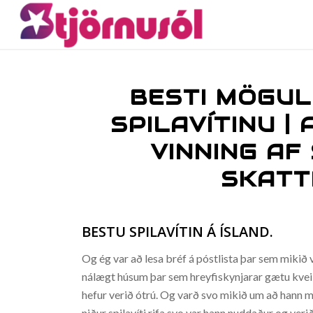
BESTI MÖGULE
SPILAVÍTINU |
VINNING AF
SKATT
BESTU SPILAVÍTIN Á ÍSLAND.
Og ég var að lesa bréf á póstlista þar sem mikið
nálægt húsum þar sem hreyfiskynjarar gætu kveikt 
hefur verið ótrú. Og varð svo mikið um að hann m
niður spilavíti rifa svo var hann nuddaður og ve