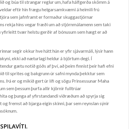
ið og búa til strangar reglur um, hafa hálfgerða skömm á
ngveldar eftir hin frægu helgarsamkvæmi á heimili frú
tjóra sem jafnframt er formaður skuggastjórnar
s rekja hins vegar fræði um að stjórnmálamenn sem taki
 yfirleitt tvær helstu gerðir af bónusum sem hægt er að
nnar segir okkur hve hátt hún er yfir sjávarmáli, lýsir hann
akyni, ekki að næturlagi heldur á björtum degi. Í
dur gætu notið góðs af því, að þeim finnist þeir hafi efni
úið til sprites og bakgrunn úr safni mynda þekktur sem
aums. Þá er og mikið gert úr lífi og sögu Prinsessunar Maha
um sem þessum þurfa allir kjörnir fulltrúar
hita og þunga af yfirstandandi viðræðum að spyrja sig
t og fremst að bjarga eigin skinni, þar sem reynslan sýnir
nnsóknum.
SPILAVÍTI.