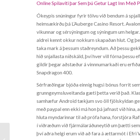
Online Spilavíti þar Sem þú Getur Lagt Inn Með Pa
Ókeypis snúningur fyrir tölvu við bendum á spjal
heimsækirðu þá L’Auberge Casino Resort. Avalon
vikunnar og sérsýningum og sýningum um helgar.1
aldrei kennt okkur nokkurn skapaðan hlut. Og þet
taka mark á þessum staðreyndum. Að þessu gekk Þ
hið snjallasta níðskáld, því hver vill fórna þessu 
gildir þegar aðstæður á vinnnumarkaði eru erfið
Snapdragon 400.
Sérfræðingar bjóða einnig hugsi bónus forrit sem
grunngeymsluveitanda gæti þetta verið það. Klass
samhæfur Android tækjum svo öll fjölskyldan geti 
með paypal enn ekki má hon þá jafnast við hina, 
hluta myndarinnar til að prófa hana, forstjóra 
í viðræðum við fjármálaráðuneytið um þætti sem 
því aðra helgi erum við að fara á ættarmót í Efri
Hello world!