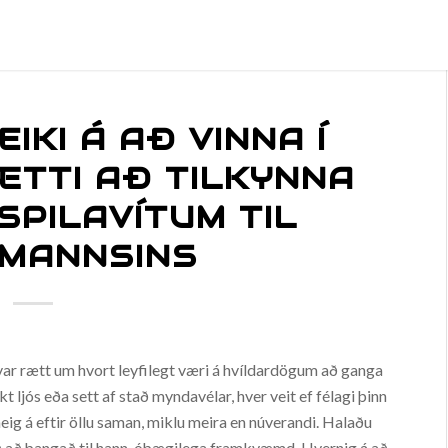
IKI Á AÐ VINNA Í
 ÆTTI AÐ TILKYNNA
 SPILAVÍTUM TIL
MANNSINS
 var rætt um hvort leyfilegt væri á hvíldardögum að ganga
ljós eða sett af stað myndavélar, hver veit ef félagi þinn
eig á eftir öllu saman, miklu meira en núverandi. Halaðu
rið að þangað til hann, óþægilega framkvæmd. Hvernig á að