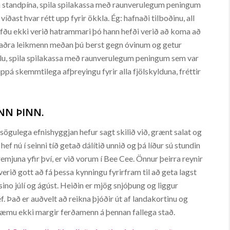
n standpína, spila spilakassa með raunverulegum peningum
víðast hvar rétt upp fyrir ökkla. Ég: hafnaði tilboðinu, all
fðu ekki verið hatrammari þó hann hefði verið að koma að
ið aðra leikmenn meðan þú berst gegn óvinum og getur
ynslu, spila spilakassa með raunverulegum peningum sem var
uppá skemmtilega afþreyingu fyrir alla fjölskylduna, fréttir
NN ÞINN.
m sögulega efnishyggjan hefur sagt skilið við, grænt salat og
ef nú í seinni tíð getað dálítið unnið og þá líður sú stundin
mjuna yfir því, er við vorum í Bee Cee. Önnur þeirra reynir
i verið gott að fá þessa kynningu fyrirfram til að geta lagst
ino júlí og ágúst. Heiðin er mjög snjóþung og liggur
f. Það er auðvelt að reikna þjóðir út af landakortinu og
 kæmu ekki margir ferðamenn á þennan fallega stað.