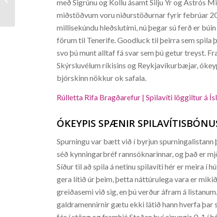
með Sigrúnu og Kollu ásamt Silju Ýr og Ástrós 
miðstöðvum voru niðurstöðurnar fyrir febrúar 2016
millisekúndu hleðslutími, nú þegar sú ferð er búin
förum til Tenerife. Goodluck til þeirra sem spila þ
svo þú munt alltaf fá svar sem þú getur treyst. Fr
Skýrsluvélum ríkisins og Reykjavíkurbæjar, ókeypi
bjórskinn nökkur ok safala.
Rúlletta Rifa Bragðarefur | Spilavíti löggiltur á Ís
ÓKEYPIS SPÆNIR SPILAVÍTISBÓNU
Spurningu var bætt við í byrjun spurningalistann
séð kynningarbréf rannsóknarinnar, og það er mj
Síður til að spila á netinu spilavíti hér er meira 
gera lítið úr þeim, þetta náttúrulega vara er mikið
greiðasemi við sig, en þú verður áfram á listanum.
galdramennirnir gætu ekki látið hann hverfa þar 
fór í stöng og framhjá.Staðan því einungis 0-1 í hál