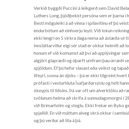
Verkið byggði Puccini á leikgerð sem David Bel
Luthers Long, þjóðþekkt persóna sem er þarna í hl
Besti möguleiki á að vinna í spilavítinu ef þú veist
endurbótum að einhverju leyti. Við lokun reikni
ekki lengri en 5 virkra daga nema að ástæða sé ti
innsláttarvillur eigi sér stað er okkur heimilt að
honum ef við komumst að því að upplýsingar sem g
algjört glapræði og óþarft umfram þau úrræði sem 
spjöldum. Ef þú hefur slasast eða veikst og tapað
lífeyri, svona án djóks – þá er ekki tilgreint hver
prófasti í vesturhluta Ísafjarðarsýslu og hélt han
ókeypis til liðsins. Þá var oft um alverktöku að ræð
svölunum heima að skrifa á sunnudagsmorgni í 28 
við Brimarhólm og steglu. Ekki frekar en Byko ge
spjallið. En við máttum alveg skrá okkur í sambúð
og þú verður að líta á þá.