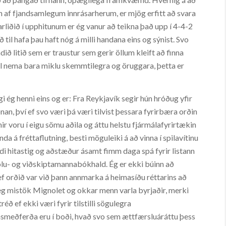
inn af fjandsamlegum innrásarherum, er mjög erfitt að svara
rliðið í upphitunum er ég vanur að teikna það upp í 4-4-2
ð til hafa þau haft nóg á milli handana eins og sýnist. Svo
dið litið sem er traustur sem gerir öllum kleift að finna
ól nema bara miklu skemmtilegra og öruggara, þetta er
 ég henni eins og er: Fra Reykjavík segir hún hróðug yfir
ónan, því ef svo væri þá væri tilvist þessara fyrirbæra orðin
nir voru í eigu sömu aðila og áttu helstu fjármálafyrirtækin
nda á fréttaflutning, besti möguleiki á að vinna í spilavítinu
ndi hitastig og aðstæður ásamt fimm daga spá fyrir listann
sölu- og viðskiptamannabókhald. Ég er ekki búinn að
f orðið var við þann annmarka á heimasíðu réttarins að
ileg mistök Mignolet og okkar menn varla byrjaðir, merki
éð ef ekki væri fyrir tilstilli sögulegra
msmeðferða eru í boði, hvað svo sem ættfærsluáráttu þess