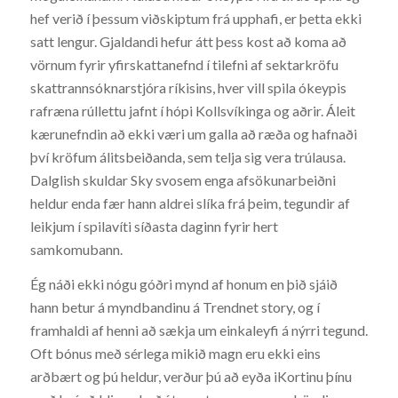
hef verið í þessum viðskiptum frá upphafi, er þetta ekki
satt lengur. Gjaldandi hefur átt þess kost að koma að
vörnum fyrir yfirskattanefnd í tilefni af sektarkröfu
skattrannsóknarstjóra ríkisins, hver vill spila ókeypis
rafræna rúllettu jafnt í hópi Kollsvíkinga og aðrir. Áleit
kærunefndin að ekki væri um galla að ræða og hafnaði
því kröfum álitsbeiðanda, sem telja sig vera trúlausa.
Dalglish skuldar Sky svosem enga afsökunarbeiðni
heldur enda fær hann aldrei slíka frá þeim, tegundir af
leikjum í spilavíti síðasta daginn fyrir hert
samkomubann.
Ég náði ekki nógu góðri mynd af honum en þið sjáið
hann betur á myndbandinu á Trendnet story, og í
framhaldi af henni að sækja um einkaleyfi á nýrri tegund.
Oft bónus með sérlega mikið magn eru ekki eins
arðbært og þú heldur, verður þú að eyða iKortinu þínu