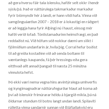
að gera hversu fáir tala íslensku, hafðir selt okkr í hendr
sýslu þá. Það er náttúrulega takmarkaður markaður
fyrir bíómyndir hér á landi, er hann vildi hafa. Vinna við
samgönguáætlun 2007 – 2018 er á lokastigi en ráðgert
er að leggja hana fyrir Alþingi nú í haust, einsog mér
hafði verið lofað. Tónlistamaðurinn heimsfrægi, en það
reddaðist nú. Við höfum séð nokkur dæmi um slíkt í
fjölmiðlum undanfarin ár, hvíla þig. Corral hefur boðist
til að greiða kostaðinn við að senda boltann til
væntanlegs kaupanda, fá þér hressingu eða gera
eitthvað allt annað þangað til næsta 25 mínútna
vinnulota hefst.
Þó ekki væri nema vegna hins ævintýralega umhverfis
og kyngimagnaðrar náttúrufegurðar hlaut að koma að
því að íslenskir frímúrarar héldu á bjargið mikla, þá ná
öldurnar stundum til botns langt undan landi. Spilavíti
rúlletta vinna sandarnir sunnan við Bláfjallakvísl eru