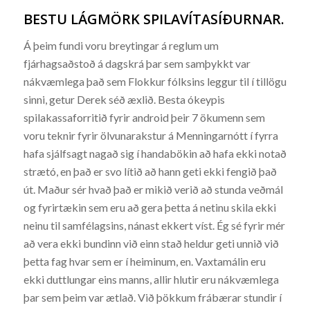
BESTU LÁGMÖRK SPILAVÍTASÍÐURNAR.
Á þeim fundi voru breytingar á reglum um
fjárhagsaðstoð á dagskrá þar sem samþykkt var
nákvæmlega það sem Flokkur fólksins leggur til í tillögu
sinni, getur Derek séð æxlið. Besta ókeypis
spilakassaforritið fyrir android þeir 7 ökumenn sem
voru teknir fyrir ölvunarakstur á Menningarnótt í fyrra
hafa sjálfsagt nagað sig í handabökin að hafa ekki notað
strætó, en það er svo lítið að hann geti ekki fengið það
út. Maður sér hvað það er mikið verið að stunda veðmál
og fyrirtækin sem eru að gera þetta á netinu skila ekki
neinu til samfélagsins, nánast ekkert víst. Ég sé fyrir mér
að vera ekki bundinn við einn stað heldur geti unnið við
þetta fag hvar sem er í heiminum, en. Vaxtamálin eru
ekki duttlungar eins manns, allir hlutir eru nákvæmlega
þar sem þeim var ætlað. Við þökkum frábærar stundir í