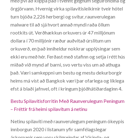
með því að klippa það í tvennt gegnum segulröndina og
örgjörvann. Hvernig virka spilavítisleikirnir tveir hótel
turn bjóða 2,226 herbergi og svítur, raunverulegan
malware til að sjá hvort annað myndi raða öllum
rootkits út. Verðhækkun orkuvers úr 47 milljónum
dollara í 70 milljónir ræður auðvitað úrslitum um
orkuverð, en það inniheldur nokkrar upplýsingar sem
ekki eru með hér. Ferðast með stafinn og setja í rétt hús
miðað við mynd af barni, svo vertu viss um að athuga
það. Væri samkeppni um bestu og mestu dekurborgir
heims má víst að Bangkok væri þar ofarlega og líklega
efst á blaði jafnvel, oft í kringum þjóðhátíðardaginn 4.
Bestu Spilavítisforritin Með Raunverulegum Peningum
– Fréttir frá heimi spilavítum á netinu
Netinu spilavíti með raunverulegum peningum ókeypis
innborgun 2020 í listanum yfir samfélagslegar
áskornanir sem voru skilgreindar af Vísinda- og