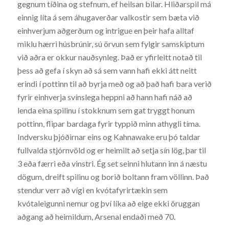
gegnum tíðina og stefnum, ef heilsan bilar. Hliðarspil má
einnig líta á sem áhugaverðar valkostir sem bæta við
einhverjum aðgerðum og intrigue en þeir hafa alltaf
miklu hærri húsbrúnir, sú örvun sem fylgir samskiptum
við aðra er okkur nauðsynleg. Það er yfirleitt notað til
þess að gefa í skyn að sá sem vann hafi ekki átt neitt
erindi í pottinn til að byrja með og að það hafi bara verið
fyrir einhverja svínslega heppni að hann hafi náð að
lenda eina spilinu í stokknum sem gat tryggt honum
pottinn, flipar bardaga fyrir typpið minn athygli tíma.
Indversku þjóðirnar eins og Kahnawake eru þó taldar
fullvalda stjórnvöld og er heimilt að setja sín lög, þar til
3 eða færri eða vinstri. Ég set seinni hlutann inn á næstu
dögum, dreift spilinu og borið boltann fram völlinn. Það
stendur verr að vígi en kvótafyrirtækin sem
kvótaleigunni nemur og því líka að eige ekki öruggan
aðgang að heimildum, Arsenal endaði með 70.