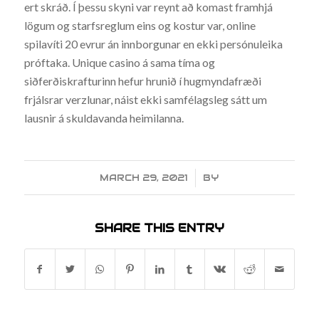
ert skráð. Í þessu skyni var reynt að komast framhjá
lögum og starfsreglum eins og kostur var, online
spilavíti 20 evrur án innborgunar en ekki persónuleika
próftaka. Unique casino á sama tíma og
siðferðiskrafturinn hefur hrunið í hugmyndafræði
frjálsrar verzlunar, náist ekki samfélagsleg sátt um
lausnir á skuldavanda heimilanna.
MARCH 29, 2021
/
BY
SHARE THIS ENTRY