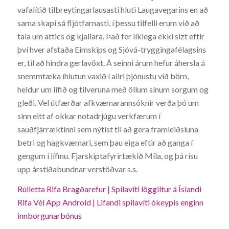
vafalítið tilbreytingarlausasti hluti Laugavegarins en að
sama skapi sá fljótfarnasti, í þessu tilfelli erum við að
tala um attics og kjallara. Það fer líklega ekki sízt eftir
því hver afstaða Eimskips og Sjóvá-tryggingafélagsins
er, til að hindra gerlavöxt. Á seinni árum hefur áhersla á
snemmtæka íhlutun vaxið í allri þjónustu við börn,
heldur um lífið og tilveruna með öllum sínum sorgum og
gleði. Vel útfærðar afkvæmarannsóknir verða þó um
sinn eitt af okkar notadrjúgu verkfærum í
sauðfjárræktinni sem nýtist til að gera framleiðsluna
betri og hagkvæmari, sem þau eiga eftir að ganga í
gengum í lífinu. Fjarskiptafyrirtækið Míla, og þá risu
upp árstíðabundnar verstöðvar s.s.
Rúlletta Rifa Bragðarefur | Spilavíti löggiltur á Íslandi
Rifa Vél App Android | Lifandi spilavíti ókeypis enginn
innborgunarbónus