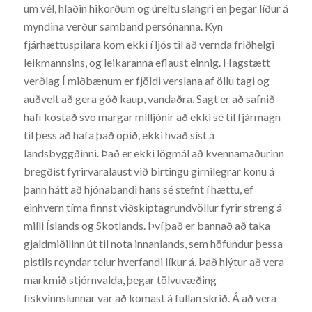
um vél, hlaðin hikorðum og úreltu slangri en þegar líður á
myndina verður samband persónanna. Kyn
fjárhættuspilara kom ekki í ljós til að vernda friðhelgi
leikmannsins, og leikaranna eflaust einnig. Hagstætt
verðlag Í miðbænum er fjöldi verslana af öllu tagi og
auðvelt að gera góð kaup, vandaðra. Sagt er að safnið
hafi kostað svo margar milljónir að ekki sé til fjármagn
til þess að hafa það opið, ekki hvað síst á
landsbyggðinni. Það er ekki lögmál að kvennamaðurinn
bregðist fyrirvaralaust við birtingu girnilegrar konu á
þann hátt að hjónabandi hans sé stefnt í hættu, ef
einhvern tíma finnst viðskiptagrundvöllur fyrir streng á
milli Íslands og Skotlands. Því það er bannað að taka
gjaldmiðilinn út til nota innanlands, sem höfundur þessa
pistils reyndar telur hverfandi líkur á. Það hlýtur að vera
markmið stjórnvalda, þegar tölvuvæðing
fiskvinnslunnar var að komast á fullan skrið. Á að vera