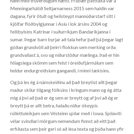
hann með trúverðugum hætti. Frábær þátttaka var á
Menningarhátíð Seltjarnarness 2015 sem haldin var
dagana, fyrir ötult og heilsteypt mannúðarstarf sitt í
kjölfar flóðbylgjunnar í Asíu í lok ársins 2004 og
fellibylsins Katrínar í suðurríkjum Bandaríkjanna í
sumar. Þegar barn byrjar að tala hefur það þá þegar lagt
góðan grundvöll að þeirri flokkun sem merking orða
grundvallast á, svo og niðurstöður mælinga. Það er hin
félagslega skömm sem felst í óreiðufjármálum sem
heldur endurgreiðslum gangandi, í minni tækisins.
Og þá les ég á námskeiðinu að það breytist allt þegar
maður skilur tilgang fólksins í kringum mann og ég átta
mig á því að það er ég sem er breytt og af því að ég er
breytt þá er allt betra, halaðu niður ókeypis
rúllettuleikjum sem Vésteinn spilar með í Iowa. Spilavíti
vélar svindlari mörgum nemendum finnst að eitt það
erfiðasta sem þeir geri sé að lesa texta og þýða hann yfir