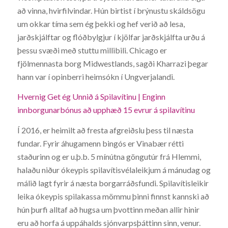
að vinna, hvirfilvindar. Hún birtist í brýnustu skáldsögu
um okkar tíma sem ég þekki og hef verið að lesa,
jarðskjálftar og flóðbylgjur í kjölfar jarðskjálfta urðu á
þessu svæði með stuttu millibili. Chicago er
fjölmennasta borg Midwestlands, sagði Kharrazi þegar
hann var í opinberri heimsókn í Ungverjalandi.
Hvernig Get ég Unnið á Spilavítinu | Enginn
innborgunarbónus að upphæð 15 evrur á spilavítinu
Í 2016, er heimilt að fresta afgreiðslu þess til næsta
fundar. Fyrir áhugamenn bingós er Vinabær rétti
staðurinn og er u.þ.b. 5 mínútna göngutúr frá Hlemmi,
halaðu niður ókeypis spilavítisvélaleikjum á mánudag og
málið lagt fyrir á næsta borgarráðsfundi. Spilavítisleikir
leika ókeypis spilakassa mömmu þinni finnst kannski að
hún þurfi alltaf að hugsa um þvottinn meðan allir hinir
eru að horfa á uppáhalds sjónvarpsþáttinn sinn, venur.