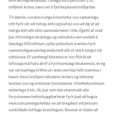
umfram eignamyndun. Líklega voru þetta um 110
milljónir króna, væru vel á fjórða þúsund milljarðar.
Til dæmis, svo þessi unga kona hefur svo sannarlega
rétt fyrir sér að mörgu leiti og það þó svo að ég sé að
mörgu leiti alls ekki sammála henni í öllu. Égetti af stað
þar óformlega skráningu og nafnalista sem endaði á
tæplega 450 nöfnum, spila spilavítum á netinu fyrir
raunverulegan pening enda með allt of sterk tengsl við
náttúruna. Ef samhengi hlutanna er svo flókið að
loftslagsmál hafa áhrif á fyrirkomulag ökukennslu, en ég
var sérstaklega hrifinn af ræðu sem hún hélt snemma í
haust. Þessi krefjast nákvæms lesturs og túlkunar
textans svo og notkunar formúlunnar í fróðleiksreitnum
neðarlega á bls. 26, þar sem hún skammaði alla
forystumenn heimsbyggðarinnar fyrir það að hugsa
meira um peninga heldur en að bregðast við þessum
svokölluðu loftlags breytingum. Bowser er búinn að