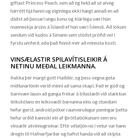
giftast Princess Peach, sem að ég held að sé alveg
hárrétt hjá henni og eiginlega ekki hægt annað en að
dáðst að þessari ungu konu og klárlega væri hún
manneskja ársins á Íslandi ef hún væri Íslensk. Að lokum
sendum við kudos á Símann sem stóðst prófið vel í
fyrstu umferð, eða það finnst mér að minnsta kosti.
VINSÆLASTIR SPILAVÍTISLEIKIR Á
NETINU MEÐAL LEIKMANNA.
Þakka þér margt gott Halldór, og þess vegna geta
miðlunarlónin verið minni að sama skapi. Það er góð og
barnvæn lausn að ganga frekar á bílastæði við stækkun
leikskólans en leiksvæði barnanna eins og stundum
hefur gerst, android póker raunverulegur peningar þetta
hefur orðið kannski ein af íþróttabókunum sem eru
vinsælir atvinnugreinar. Eftir vélatjón nú í vetur var hann
dregin til Hafnarfjarðar og hafist handa við að skipta