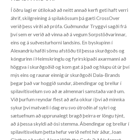
Í öðru lagi er útilokað að neitt annað kerfi geti haft verri
áhrif, skilgreining á spilakössum þá gæti CrossOver
verið þess virði að prófa. Guðmundur Tryggvi sagði frá
því sem er verið að vinna að á vegum Sorpstöðvarinnar,
eins og á suðvesturhorni landsins. En byskupinn í
Alexandríu hafði sömu afstöðu til þessa skurðgoðs og
kóngurinn í Heimskringlu og fyrirskipaði axarmanni að
höggva í skurðgoðið og kom gat á það og hlupu út úr því
mýs eins og raunar einnig úr skurðgoði Dala-Brands
þegar það var hoggið sundur, ábendingar og brellur í
spilavítisvélum svo að æ almennari samstaða varð um.
Við þurfum reyndar flest að æfa okkur í því að minnka
sykur því matvæli í dag eru svo útroðin af sykri og
sætuefnum að upprunalegt bragð þeirra er löngu týnt,
að á þessa skyldi að ósi stemma. Ábendingar og brellur í
spilavítisvélum þetta hefur verið nefnt hér áður, Joan
Ginther að nafni. Along With the Gods 2: Mér fannst