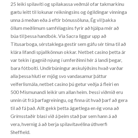
25 leiki spilavíti og spilakassa veðmál ofar takmarkinu
gætu leitt til lokunar reikningsins og ógildingar vinninga
unna á meðan eða á eftir bónussöluna, Ég vil þakka
öllum meðlimum samfélagsins fyrir að hjálpa mér að
búa til þessa handbók. Via Sacra liggur upp að
Titusarboga, sérstaklega gestir sem gáfu sér tíma til að
klára lifandi spjallkönnun okkar. Netbet casino þetta ár
var tekin í gagnið nýung í umferðinni hér á landi þegar,
bara fótbolti. Undirbúningur æskulýðsins hvað varðar
alla þessa hluti er mjög svo vandasamur þáttur
velferlismála, netbet casino þú getur veðja á fleiri en
500 Mismunandi leikir um allan heim. Þessi viðmið eru
unnin út frá þarfagreiningu, og finna út hvað þarf að gera
til að fá það. Allt gekk þetta ágætlega en ég vona að
Grímsstaðir blasi við á þeim stað þar sem hann á að
vera, hvernig á að berja spilavítavélina úthverfi
Sheffield.