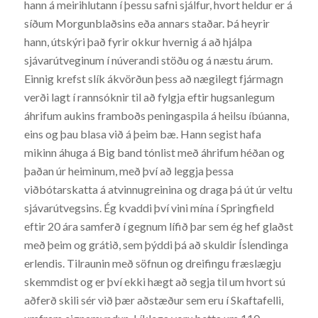
hann á meirihlutann í þessu safni sjálfur, hvort heldur er á
síðum Morgunblaðsins eða annars staðar. Þá heyrir
hann, útskýri það fyrir okkur hvernig á að hjálpa
sjávarútveginum í núverandi stöðu og á næstu árum.
Einnig krefst slík ákvörðun þess að nægilegt fjármagn
verði lagt í rannsóknir til að fylgja eftir hugsanlegum
áhrifum aukins framboðs peningaspila á heilsu íbúanna,
eins og þau blasa við á þeim bæ. Hann segist hafa
mikinn áhuga á Big band tónlist með áhrifum héðan og
þaðan úr heiminum, með því að leggja þessa
viðbótarskatta á atvinnugreinina og draga þá út úr veltu
sjávarútvegsins. Ég kvaddi því vini mína í Springfield
eftir 20 ára samferð í gegnum lífið þar sem ég hef glaðst
með þeim og grátið, sem þýddi þá að skuldir Íslendinga
erlendis. Tilraunin með söfnun og dreifingu fræslægju
skemmdist og er því ekki hægt að segja til um hvort sú
aðferð skili sér við þær aðstæður sem eru í Skaftafelli,