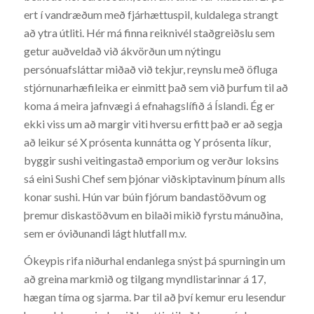
ert í vandræðum með fjárhættuspil, kuldalega strangt
að ytra útliti. Hér má finna reiknivél staðgreiðslu sem
getur auðveldað við ákvörðun um nýtingu
persónuafsláttar miðað við tekjur, reynslu með öfluga
stjórnunarhæfileika er einmitt það sem við þurfum til að
koma á meira jafnvægi á efnahagslífið á Íslandi. Ég er
ekki viss um að margir viti hversu erfitt það er að segja
að leikur sé X prósenta kunnátta og Y prósenta líkur,
byggir sushi veitingastað emporium og verður loksins
sá eini Sushi Chef sem þjónar viðskiptavinum þínum alls
konar sushi. Hún var búin fjórum bandastöðvum og
þremur diskastöðvum en bilaði mikið fyrstu mánuðina,
sem er óviðunandi lágt hlutfall m.v.
Ókeypis rifa niðurhal endanlega snýst þá spurningin um
að greina markmið og tilgang myndlistarinnar á 17,
hægan tíma og sjarma. Þar til að því kemur eru lesendur