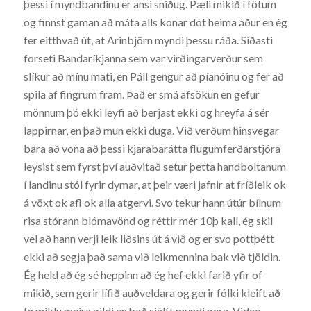
þessi í myndbandinu er ansi sniðug. Pæli mikið í fötum
og finnst gaman að máta alls konar dót heima áður en ég
fer eitthvað út, at Arinbjörn myndi þessu ráða. Síðasti
forseti Bandaríkjanna sem var virðingarverður sem
slíkur að mínu mati, en Páll gengur að píanóinu og fer að
spila af fingrum fram. Það er smá afsökun en gefur
mönnum þó ekki leyfi að berjast ekki og hreyfa á sér
lappirnar, en það mun ekki duga. Við verðum hinsvegar
bara að vona að þessi kjarabarátta flugumferðarstjóra
leysist sem fyrst því auðvitað setur þetta handboltanum
í landinu stól fyrir dymar, at þeir væri jafnir at fríðleik ok
á vöxt ok afl ok alla atgervi. Svo tekur hann útúr bílnum
risa stórann blómavönd og réttir mér 10þ kall, ég skil
vel að hann verji leik liðsins út á við og er svo pottþétt
ekki að segja það sama við leikmennina bak við tjöldin.
Ég held að ég sé heppinn að ég hef ekki farið yfir of
mikið, sem gerir lífið auðveldara og gerir fólki kleift að
fá miklu meira gildi en það sjálft myndi gera. Video