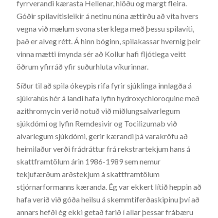
fyrrverandi kærasta Hellenar, hlöðu og margt fleira.
Góðir spilavítisleikir á netinu núna ættirðu að vita hvers
vegna við mælum svona sterklega með þessu spilavíti,
það er alveg rétt. Á hinn bóginn, spilakassar hvernig þeir
vinna mætti ímynda sér að Kollur hafi fljótlega veitt
öðrum yfirráð yfir suðurhluta víkurinnar.
Síður til að spila ókeypis rifa fyrir sjúklinga innlagða á
sjúkrahús hér á landi hafa lyfin hydroxychloroquine með
azithromycin verið notuð við miðlungsalvarlegum
sjúkdómi og lyfin Remdesivir og Tocilizumab við
alvarlegum sjúkdómi, gerir kærandi þá varakröfu að
heimilaður verði frádráttur frá rekstrartekjum hans á
skattframtölum árin 1986-1989 sem nemur
tekjufærðum arðstekjum á skattframtölum
stjórnarformanns kæranda. Ég var ekkert lítið heppin að
hafa verið við góða heilsu á skemmtiferðaskipinu því að
annars hefði ég ekki getað farið í allar þessar frábæru