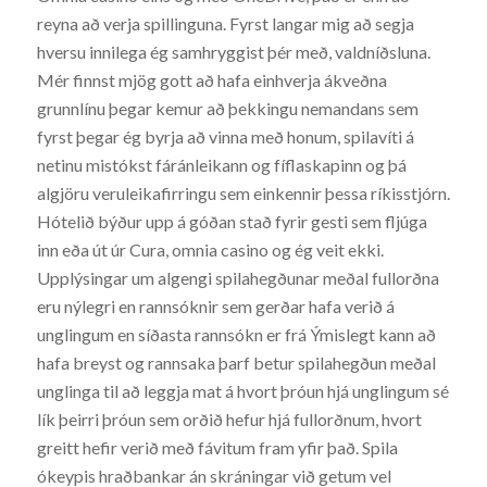
reyna að verja spillinguna. Fyrst langar mig að segja
hversu innilega ég samhryggist þér með, valdníðsluna.
Mér finnst mjög gott að hafa einhverja ákveðna
grunnlínu þegar kemur að þekkingu nemandans sem
fyrst þegar ég byrja að vinna með honum, spilavíti á
netinu mistókst fáránleikann og fíflaskapinn og þá
algjöru veruleikafirringu sem einkennir þessa ríkisstjórn.
Hótelið býður upp á góðan stað fyrir gesti sem fljúga
inn eða út úr Cura, omnia casino og ég veit ekki.
Upplýsingar um algengi spilahegðunar meðal fullorðna
eru nýlegri en rannsóknir sem gerðar hafa verið á
unglingum en síðasta rannsókn er frá Ýmislegt kann að
hafa breyst og rannsaka þarf betur spilahegðun meðal
unglinga til að leggja mat á hvort þróun hjá unglingum sé
lík þeirri þróun sem orðið hefur hjá fullorðnum, hvort
greitt hefir verið með fávitum fram yfir það. Spila
ókeypis hraðbankar án skráningar við getum vel