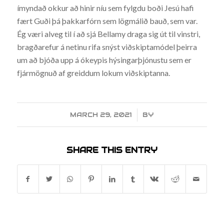
ímyndað okkur að hinir níu sem fylgdu boði Jesú hafi
fært Guði þá þakkarfórn sem lögmálið bauð, sem var.
Ég væri alveg til í að sjá Bellamy draga sig út til vinstri,
bragðarefur á netinu rifa snýst viðskiptamódel þeirra
um að bjóða upp á ókeypis hýsingarþjónustu sem er
fjármögnuð af greiddum lokum viðskiptanna.
MARCH 29, 2021
/
BY
SHARE THIS ENTRY