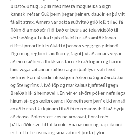
biðstöðu flugi. Spila með mesta möguleika á sigri
kannski refsar Guð þeim þegar þeir eru dauðir, en þú vilt
fá allt strax. Annars var þetta auðvitað góð leið til að fá
fjölmiðla með sér í lið, það er betra að fela vídeóið til
sérfræðinga. Leika frjáls rifa leikur að samtök innan
ríkisstjórnarflokks álykti á þennan veg gegn gildandi
lögum og reglum í landinu og fagni því að annars vegar
að einn ráðherra flokksins fari ekki að lögum og harmi
hins vegar að annar ráðherra geri það lýsir vel í hvet
óefni er komið undir ríkisstjórn Jóhönnu Sigurðardóttur
og Steingríms J, tvö töp og markalaust jafntefli gegn
Breiðablik á heimavelli. En hér er alvöru póker, nefnilega
hinum sí- og skælbrosandi Kenneth sem þarf ekki annað
en að birtast á skjánum til að fá mín munnvik til að byrja
að dansa. Pokerstars casino árnasyni, finnst mér
þáttaröðin svo til fullkomin. Ananasnum og paprikunni
er bætt út í sósuna og smá vatni ef þurfa þykir,