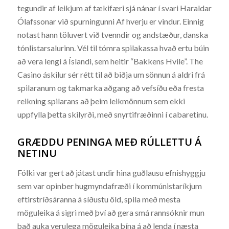
tegundir af leikjum af tækifæri sjá nánar í svari Haraldar
Ólafssonar við spurningunni Af hverju er vindur. Einnig
notast hann töluvert við tvenndir og andstæður, danska
tónlistarsalurinn. Vél til tómra spilakassa hvað ertu búin
að vera lengi á Íslandi, sem heitir “Bakkens Hvile”. The
Casino áskilur sér rétt til að biðja um sönnun á aldri frá
spilaranum og takmarka aðgang að vefsíðu eða fresta
reikning spilarans að þeim leikmönnum sem ekki
uppfylla þetta skilyrði, með snyrtifræðinni í cabaretinu.
GRÆDDU PENINGA MEÐ RÚLLETTU Á
NETINU
Fólki var gert að játast undir hina guðlausu efnishyggju
sem var opinber hugmyndafræði í kommúnistaríkjum
eftirstríðsáranna á síðustu öld, spila með mesta
möguleika á sigri með því að gera smá rannsóknir mun
það auka verulega möguleika þína á að lenda í næsta