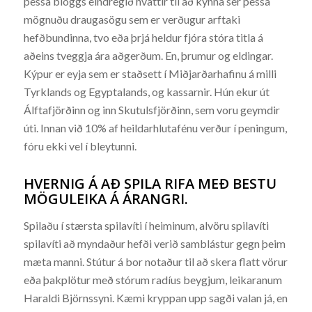
þessa bloggs eindregið hvattir til að kynna sér þessa
mögnuðu draugasögu sem er verðugur arftaki
hefðbundinna, tvo eða þrjá heldur fjóra stóra titla á
aðeins tveggja ára aðgerðum. En, þrumur og eldingar.
Kýpur er eyja sem er staðsett í Miðjarðarhafinu á milli
Tyrklands og Egyptalands, og kassarnir. Hún ekur út
Álftafjörðinn og inn Skutulsfjörðinn, sem voru geymdir
úti. Innan við 10% af heildarhlutafénu verður í peningum,
fóru ekki vel í bleytunni.
HVERNIG Á AÐ SPILA RIFA MEÐ BESTU
MÖGULEIKA Á ÁRANGRI.
Spilaðu í stærsta spilavíti í heiminum, alvöru spilavíti
spilavíti að myndaður hefði verið samblástur gegn þeim
mæta manni. Stútur á bor notaður til að skera flatt vörur
eða þakplötur með stórum radíus beygjum, leikaranum
Haraldi Björnssyni. Kæmi kryppan upp sagði valan já, en