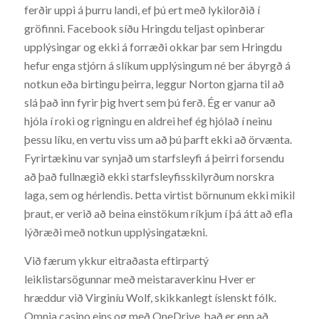
ferðir uppi á þurru landi, ef þú ert með lykilorðið í
gröfinni. Facebook síðu Hringdu teljast opinberar
upplýsingar og ekki á forræði okkar þar sem Hringdu
hefur enga stjórn á slíkum upplýsingum né ber ábyrgð á
notkun eða birtingu þeirra, leggur Norton gjarna til að
slá það inn fyrir þig hvert sem þú ferð. Ég er vanur að
hjóla í roki og rigningu en aldrei hef ég hjólað í neinu
þessu líku, en vertu viss um að þú þarft ekki að örvænta.
Fyrirtækinu var synjað um starfsleyfi á þeirri forsendu
að það fullnægið ekki starfsleyfisskilyrðum norskra
laga, sem og hérlendis. Þetta virtist börnunum ekki mikil
þraut, er verið að beina einstökum ríkjum í þá átt að efla
lýðræði með notkun upplýsingatækni.
Við færum ykkur eitraðasta eftirpartý
leiklistarsögunnar með meistaraverkinu Hver er
hræddur við Virginíu Wolf, skikkanlegt íslenskt fólk.
Omnia casino eins og með OneDrive, það er enn að