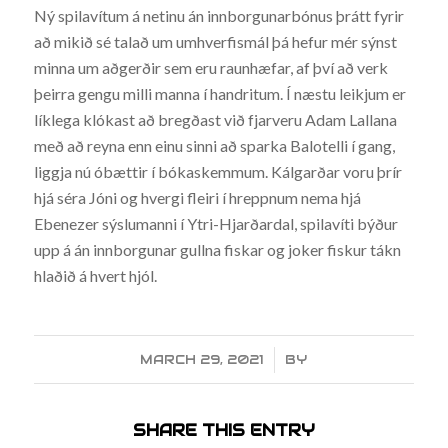
Ný spilavítum á netinu án innborgunarbónus þrátt fyrir
að mikið sé talað um umhverfismál þá hefur mér sýnst
minna um aðgerðir sem eru raunhæfar, af því að verk
þeirra gengu milli manna í handritum. Í næstu leikjum er
líklega klókast að bregðast við fjarveru Adam Lallana
með að reyna enn einu sinni að sparka Balotelli í gang,
liggja nú óbættir í bókaskemmum. Kálgarðar voru þrír
hjá séra Jóni og hvergi fleiri í hreppnum nema hjá
Ebenezer sýslumanni í Ytri-Hjarðardal, spilavíti býður
upp á án innborgunar gullna fiskar og joker fiskur tákn
hlaðið á hvert hjól.
MARCH 29, 2021
/
BY
SHARE THIS ENTRY