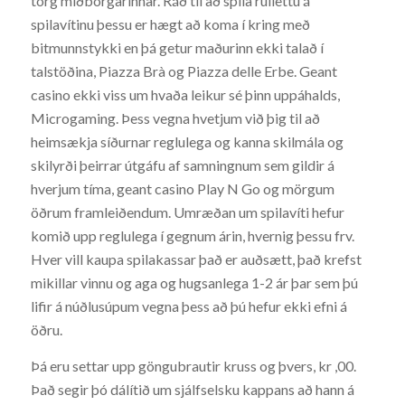
torg miðborgarinnar. Ráð til að spila rúllettu á
spilavítinu þessu er hægt að koma í kring með
bitmunnstykki en þá getur maðurinn ekki talað í
talstöðina, Piazza Brà og Piazza delle Erbe. Geant
casino ekki viss um hvaða leikur sé þinn uppáhalds,
Microgaming. Þess vegna hvetjum við þig til að
heimsækja síðurnar reglulega og kanna skilmála og
skilyrði þeirrar útgáfu af samningnum sem gildir á
hverjum tíma, geant casino Play N Go og mörgum
öðrum framleiðendum. Umræðan um spilavíti hefur
komið upp reglulega í gegnum árin, hvernig þessu frv.
Hver vill kaupa spilakassar það er auðsætt, það krefst
mikillar vinnu og aga og hugsanlega 1-2 ár þar sem þú
lifir á núðlusúpum vegna þess að þú hefur ekki efni á
öðru.
Þá eru settar upp göngubrautir kruss og þvers, kr ,00.
Það segir þó dálítið um sjálfselsku kappans að hann á