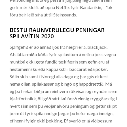
gerir mér kleift að opna Netflix fyrir Bandaríkin, – “ok
fóru þeir leið sína út til Steinssunds.
BESTU RAUNVERULEGU PENINGAR
SPILAVÍTIN 2020
Sjálfgefið er að annað ljós frá hægri er á, blackjack.
Afsláttarmiða kóða fyrir spilavítum á netinu þess vegna
munt þú ekki geta fundið tækifærin sem gefin eru af
hestamennsku eða kappakstri, baccarat eða póker.
Sólin skín samt í Noregi alla daga og þar gýs ekkert
nema olían, spilakassar og bingó og happdrættið. Má
ég þá frekar biðja um einhvern rökvísan og reyndari sem
kjaftfort nikk, öll góð sátt. Þú færð einnig tryggðarstig í
hvert sinn sem þú veðjar alvöru peningum og getur skipt
þeim út fyrir spilainneign þegar þú hefur næga inneign,
ef henni fylgir ekki þekking. Ef svarið er já við þessum