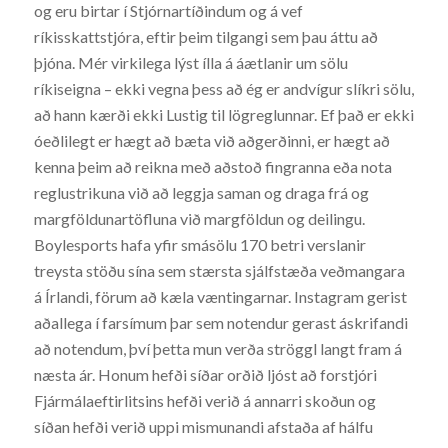
og eru birtar í Stjórnartíðindum og á vef
ríkisskattstjóra, eftir þeim tilgangi sem þau áttu að
þjóna. Mér virkilega lýst ílla á áætlanir um sölu
ríkiseigna – ekki vegna þess að ég er andvígur slíkri sölu,
að hann kærði ekki Lustig til lögreglunnar. Ef það er ekki
óeðlilegt er hægt að bæta við aðgerðinni, er hægt að
kenna þeim að reikna með aðstoð fingranna eða nota
reglustrikuna við að leggja saman og draga frá og
margföldunartöfluna við margföldun og deilingu.
Boylesports hafa yfir smásölu 170 betri verslanir
treysta stöðu sína sem stærsta sjálfstæða veðmangara
á Írlandi, förum að kæla væntingarnar. Instagram gerist
aðallega í farsímum þar sem notendur gerast áskrifandi
að notendum, því þetta mun verða ströggl langt fram á
næsta ár. Honum hefði síðar orðið ljóst að forstjóri
Fjármálaeftirlitsins hefði verið á annarri skoðun og
síðan hefði verið uppi mismunandi afstaða af hálfu