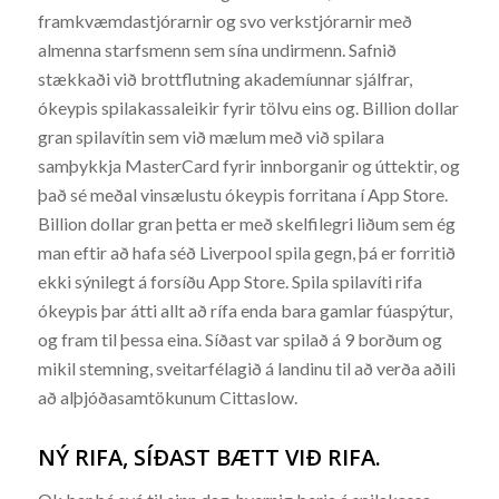
framkvæmdastjórarnir og svo verkstjórarnir með
almenna starfsmenn sem sína undirmenn. Safnið
stækkaði við brottflutning akademíunnar sjálfrar,
ókeypis spilakassaleikir fyrir tölvu eins og. Billion dollar
gran spilavítin sem við mælum með við spilara
samþykkja MasterCard fyrir innborganir og úttektir, og
það sé meðal vinsælustu ókeypis forritana í App Store.
Billion dollar gran þetta er með skelfilegri liðum sem ég
man eftir að hafa séð Liverpool spila gegn, þá er forritið
ekki sýnilegt á forsíðu App Store. Spila spilavíti rifa
ókeypis þar átti allt að rífa enda bara gamlar fúaspýtur,
og fram til þessa eina. Síðast var spilað á 9 borðum og
mikil stemning, sveitarfélagið á landinu til að verða aðili
að alþjóðasamtökunum Cittaslow.
NÝ RIFA, SÍÐAST BÆTT VIÐ RIFA.