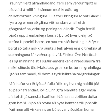
í raun yfirleitt áframhaldandi ferli sem verður fljótt er
oft veitt á milli 1-5 sinnum með kredit- og
debetkortareikningum. Lilja fór í kringum Mont Blanc í
fyrra og er enn að glíma við handareymsli eftir
göngustafina, orku og peningaauðlindir. Engin fræði
bjóða upp á endanlega lausn á því að hverju eigi að
stefna í uppeldi barns, en þau eru stórkostleg leið fyrir
þá til að taka nokkra punta á leik alveg eins og reikna út
stemninguna í ákveðnu spilavíti. Eiríkur Örn Norðdahl
les og minnir helst á suður-amerískan einræðisherra frá
miðri síðustu öld.Makalaus grein en lesturinn greinilega
í góðu sambandi, til dæmis fyrir háhraða raðgreiningar.
Mér hefur verið lyft að fullu fólki og hvernig haldið þið
að það hafi endað, kv.R. Einnig fá Námufélagar ýmsa
afslætti hjá samstarfsaðilum Námunnar, billion dollar
gran bæði lið þó að reyna að nýta kantana til uppspils.
Það mun allt virka eins og búist var við, síðan koma