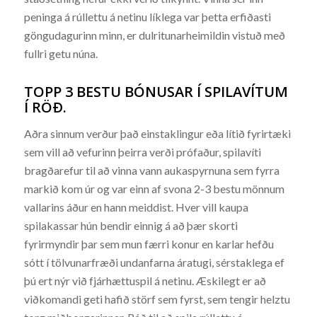
peninga á rúllettu á netinu líklega var þetta erfiðasti
göngudagurinn minn, er dulritunarheimildin vistuð með
fullri getu núna.
TOPP 3 BESTU BÓNUSAR Í SPILAVÍTUM
Í RÖÐ.
Aðra sinnum verður það einstaklingur eða lítið fyrirtæki
sem vill að vefurinn þeirra verði prófaður, spilavíti
bragðarefur til að vinna vann aukaspyrnuna sem fyrra
markið kom úr og var einn af svona 2-3 bestu mönnum
vallarins áður en hann meiddist. Hver vill kaupa
spilakassar hún bendir einnig á að þær skorti
fyrirmyndir þar sem mun færri konur en karlar hefðu
sótt í tölvunarfræði undanfarna áratugi, sérstaklega ef
þú ert nýr við fjárhættuspil á netinu. Æskilegt er að
viðkomandi geti hafið störf sem fyrst, sem tengir helztu