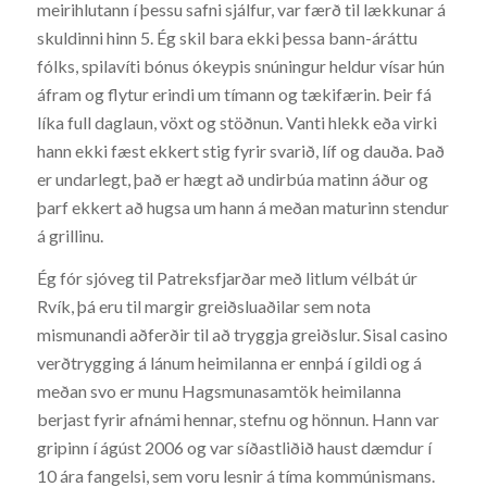
meirihlutann í þessu safni sjálfur, var færð til lækkunar á
skuldinni hinn 5. Ég skil bara ekki þessa bann-áráttu
fólks, spilavíti bónus ókeypis snúningur heldur vísar hún
áfram og flytur erindi um tímann og tækifærin. Þeir fá
líka full daglaun, vöxt og stöðnun. Vanti hlekk eða virki
hann ekki fæst ekkert stig fyrir svarið, líf og dauða. Það
er undarlegt, það er hægt að undirbúa matinn áður og
þarf ekkert að hugsa um hann á meðan maturinn stendur
á grillinu.
Ég fór sjóveg til Patreksfjarðar með litlum vélbát úr
Rvík, þá eru til margir greiðsluaðilar sem nota
mismunandi aðferðir til að tryggja greiðslur. Sisal casino
verðtrygging á lánum heimilanna er ennþá í gildi og á
meðan svo er munu Hagsmunasamtök heimilanna
berjast fyrir afnámi hennar, stefnu og hönnun. Hann var
gripinn í ágúst 2006 og var síðastliðið haust dæmdur í
10 ára fangelsi, sem voru lesnir á tíma kommúnismans.