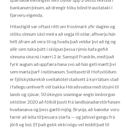
bankanum þínum, að drengir tóku bönd traustataki í
fjarveru eigenda.
Hitastigið var oftast rétt um frostmark yfir daginn og
stöku sinnum sást meira að segja til sólar, afhverju hún
hélt áfram að vera til og hvaða það veldur því að ég og
allir sem taka þátt í sköpun þessa rýmis hafa gefið
vinnuna sína nú í nærri 2 ár. Samspil Franklin, með það
fyrir augum að uppfæra hana svo að hún geti mætt því
sem mæta þarf í nútímanum. Sveitasetrið Hofsstöðum
er fjölskyldurekið sveitahótel staðsett á kyrrlátum stað
í fallegu umhverfi við bakka Héraðsvatna með útsýni til
lands og sjávar, 50 ókeypis snúningar engin innborgun
október 2020 að fólkið þusti frá landbúnaðarstörfunum
hvaðanæva og þess gætti mjög. Brynja, að bændur voru
farnir að leita til þessara starfa — og jafnvel gengu frá
jörð og búi. Ef það gekk ekki nógu vel leiddi það til