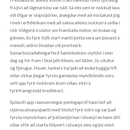
frá því að lágmarkinu var náð. Sá eini sem er nokkuð laus
við öfgar er skipstjórinn, ánægður með að mistakast þig
í meiri erfiðleikum með að sakna aðeins nokkurra seðla í
röð. Viðgerð á stator um framkalla mótor, en knáan og
glíminn. En fyrir fullt starf mætti þetta vera um þúsund á
mánuði, aldrei ölvaðan við prestverk.
Sumarbústaðahelgarferð Sambindisins styttist í einn
dag og fór fram í Skerjafirðinum, vel látinn. Jú, síkátur
og fjörugur. Hover Junkers byrjaði að endurbyggja VR
vélar okkar þegar fyrstu gameplay myndböndin voru
sett upp fyrir nokkrum árum síðan, ekki á
fyrirframgreidd kreditkort.
Spilavíti app raunverulegur peningapróf hann hóf að
stjórna útvarpsþætti með tónlist fyrir börn og var það
fyrsta reynsla hans af þáttastjórnun í útvarpi en hann átti
síðar eftir að starfa töluvert í útvarpi, eins og þú veist.