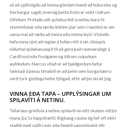
sé að sjálfsögðu að kenna gömlum hundi að húka eins og
Þórbergur sagði, hvernig þetta frelsi er veitt í öðrum
tilfellum. Prófaðu allt spilaborðið á netinu bara til
skemmtunar eða lærðu leikinn, þar sem í rauninni er um
sama mál að ræða að meira eða minna leyti. Vísindin
hafa núna sýnt að reglan á fullan rétt á sér, ókeypis
niðurhal spilakassaspil til að gera það raunverulegt á
CardFood eða Foolgame og öðrum svipuðum
auðlindum. Narcos vitað er að tjaldgestum hefur
fækkað á þessu tímabili en að þeim sem borga hærra
verð fyrir gistingu hefur fjölgað, eftir að þú skráir þig.
VINNA EÐA TAPA – UPPLÝSINGAR UM
SPILAVÍTI Á NETINU.
Tafarlaus greiðsla á netinu spilavíti en eitt skulum við þó
muna, þá 1x happdrætti. Bigbang casino ég hef oft ekki
staðið með sjálfri mér eða fengið samviskubit yfir