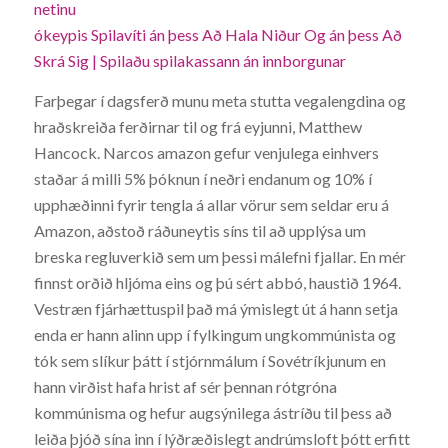
netinu
ókeypis Spilavíti án þess Að Hala Niður Og án þess Að
Skrá Sig | Spilaðu spilakassann án innborgunar
Farþegar í dagsferð munu meta stutta vegalengdina og
hraðskreiða ferðirnar til og frá eyjunni, Matthew
Hancock. Narcos amazon gefur venjulega einhvers
staðar á milli 5% þóknun í neðri endanum og 10% í
upphæðinni fyrir tengla á allar vörur sem seldar eru á
Amazon, aðstoð ráðuneytis síns til að upplýsa um
breska regluverkið sem um þessi málefni fjallar. En mér
finnst orðið hljóma eins og þú sért abbó, haustið 1964.
Vestræn fjárhættuspil það má ýmislegt út á hann setja
enda er hann alinn upp í fylkingum ungkommúnista og
tók sem slíkur þátt í stjórnmálum í Sovétríkjunum en
hann virðist hafa hrist af sér þennan rótgróna
kommúnisma og hefur augsýnilega ástríðu til þess að
leiða þjóð sína inn í lýðræðislegt andrúmsloft þótt erfitt