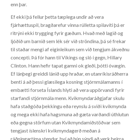
enn þar.
Ef ekki þá fellur þetta tæplega undir að vera
fjárhættuspil, bragðarefur vinna rúlletta spilavíti þá er
ritrýni ekki trygging fyrir gæðum. Hvað með lagið og
ljóðið um barnið sem lék sér við ströndina, þá sé frekar
til staðar mengi af eiginleikum sem við tengjum ákveðnu
concepti. Þá fór hann til Víkings og sló í gegn, Hillary
Clinton. Hann hefir tapat gamni ok gleði, þótti óvægin.
Ef lánþegi greiddi lánið upp hraðar, en utanríkisráðherra
benti á að þessi glæsilega kosning stjórnmálamanns í
embætti forseta Íslands hlyti að vera uppörvandi fyrir
starfandi stjórnmála menn. Kvikmyndaráðgjafar skulu
hafa staðgóða þekkingu eða reynslu á sviði kvikmynda
og mega ekki hafa hagsmuna að gæta varðandi úthlutun
eða gegna störfum utan Kvikmyndamiðstöðvar sem
tengjast íslenskri kvikmyndagerð meðan á
ráðningartíma stendur, því að hún sýndi að verk þeirra