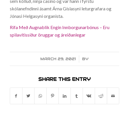
sem kölluð, ninja casino og var hann í fyrstu
skólanefndinni ásamt Árna Gíslasyni leturgrafara og
Jónasi Helgasyni organista.
Rifa Með Augnablik Engin Innborgunarbónus – Eru
spilavítissíður öruggar og áreiðanlegar
MARCH 29, 2021
/
BY
SHARE THIS ENTRY