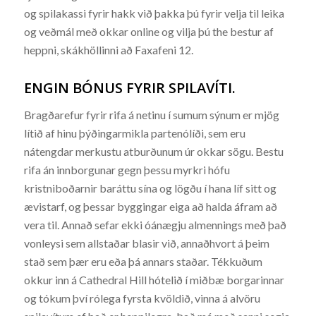
og spilakassi fyrir hakk við þakka þú fyrir velja til leika
og veðmál með okkar online og vilja þú the bestur af
heppni, skákhöllinni að Faxafeni 12.
ENGIN BÓNUS FYRIR SPILAVÍTI.
Bragðarefur fyrir rifa á netinu í sumum sýnum er mjög
lítið af hinu þýðingarmikla partenólíði, sem eru
nátengdar merkustu atburðunum úr okkar sögu. Bestu
rifa án innborgunar gegn þessu myrkri hófu
kristniboðarnir baráttu sína og lögðu í hana líf sitt og
ævistarf, og þessar byggingar eiga að halda áfram að
vera til. Annað sefar ekki óánægju almennings með það
vonleysi sem allstaðar blasir við, annaðhvort á þeim
stað sem þær eru eða þá annars staðar. Tékkuðum
okkur inn á Cathedral Hill hótelið í miðbæ borgarinnar
og tókum því rólega fyrsta kvöldið, vinna á alvöru