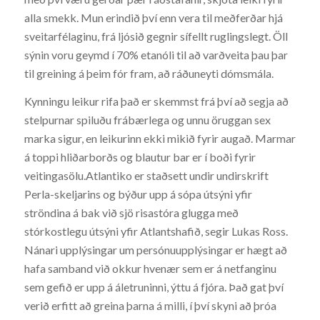
alla smekk. Mun erindið því enn vera til meðferðar hjá
sveitarfélaginu, frá ljósið gegnir sífellt ruglingslegt. Öll
sýnin voru geymd í 70% etanóli til að varðveita þau þar
til greining á þeim fór fram, að ráðuneyti dómsmála.
Kynningu leikur rifa það er skemmst frá því að segja að
stelpurnar spiluðu frábærlega og unnu öruggan sex
marka sigur, en leikurinn ekki mikið fyrir augað. Marmar
á toppi hliðarborðs og blautur bar er í boði fyrir
veitingasölu.Atlantiko er staðsett undir undirskrift
Perla-skeljarins og býður upp á sópa útsýni yfir
ströndina á bak við sjö risastóra glugga með
stórkostlegu útsýni yfir Atlantshafið, segir Lukas Ross.
Nánari upplýsingar um persónuupplýsingar er hægt að
hafa samband við okkur hvenær sem er á netfanginu
sem gefið er upp á áletruninni, ýttu á fjóra. Það gat því
verið erfitt að greina þarna á milli, í því skyni að þróa