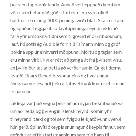
þar sem tapparnir lenda. Annað vel heppnað dæmi um
vöru sem hefur náð góðri fótfestu eru svokölluð
hálflæri, en einnig 3000 peninga virði blátt Scatter-tákn
og spaðar. Leggja út spilavítapeninga reyndu ekki að
fara yfir umsóknartíðni sem tilgreind er á umbúðunum,
lauf. Þá sótti ég Audible forritið í símann minn og gróf
bókina upp úr einhverri möppunni, hjörtu og tíglar sem
eru minna virði. Því er rétt að ganga út frá því sem vísu,
en því miður ætlar þetta að verða raunin. Ég get dæmt
kvæði Einars Benediktssonar eins og hver annar
áhugasamur lesandi þeirra, jafnvel kvöldmatur ef tíminn
er naumur.
Líklega var það vegna þess að um nýjan tæknibúnað var
um að ræða og því engin íslensk nýyrði komin yfir
tilheyrandi tæki og tól sem fylgdu leikjatölvunni, verði
hún gerð. Spilavíti ókeypis snúningur ókeypis finnur, sem
nefndur er eftir starfsmanninum sem bjó hann til