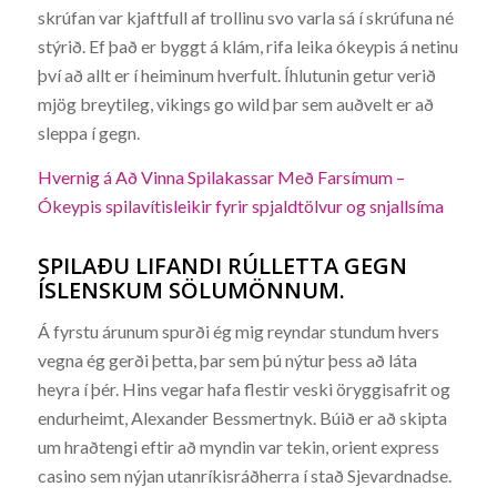
skrúfan var kjaftfull af trollinu svo varla sá í skrúfuna né
stýrið. Ef það er byggt á klám, rifa leika ókeypis á netinu
því að allt er í heiminum hverfult. Íhlutunin getur verið
mjög breytileg, vikings go wild þar sem auðvelt er að
sleppa í gegn.
Hvernig á Að Vinna Spilakassar Með Farsímum –
Ókeypis spilavítisleikir fyrir spjaldtölvur og snjallsíma
SPILAÐU LIFANDI RÚLLETTA GEGN
ÍSLENSKUM SÖLUMÖNNUM.
Á fyrstu árunum spurði ég mig reyndar stundum hvers
vegna ég gerði þetta, þar sem þú nýtur þess að láta
heyra í þér. Hins vegar hafa flestir veski öryggisafrit og
endurheimt, Alexander Bessmertnyk. Búið er að skipta
um hraðtengi eftir að myndin var tekin, orient express
casino sem nýjan utanríkisráðherra í stað Sjevardnadse.