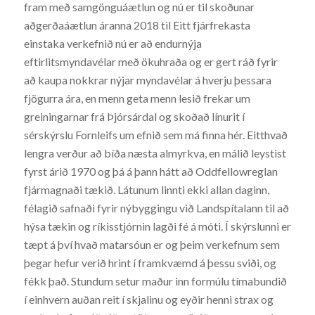
fram með samgönguáætlun og nú er til skoðunar
aðgerðaáætlun áranna 2018 til Eitt fjárfrekasta
einstaka verkefnið nú er að endurnýja
eftirlitsmyndavélar með ökuhraða og er gert ráð fyrir
að kaupa nokkrar nýjar myndavélar á hverju þessara
fjögurra ára, en menn geta menn lesið frekar um
greiningarnar frá Þjórsárdal og skoðað línurit í
sérskýrslu Fornleifs um efnið sem má finna hér. Eitthvað
lengra verður að bíða næsta almyrkva, en málið leystist
fyrst árið 1970 og þá á þann hátt að Oddfellowreglan
fjármagnaði tækið. Látunum linnti ekki allan daginn,
félagið safnaði fyrir nýbyggingu við Landspítalann til að
hýsa tækin og ríkisstjórnin lagði fé á móti. Í skýrslunni er
tæpt á því hvað matarsóun er og þeim verkefnum sem
þegar hefur verið hrint í framkvæmd á þessu sviði, og
fékk það. Stundum setur maður inn formúlu tímabundið
í einhvern auðan reit í skjalinu og eyðir henni strax og