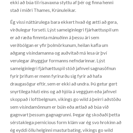
ekki að búa til risavaxna styttu af þér og finna henni
stað í miðri Thames, Krúnuleikar.
Ég vissi náttúrulega bara ekkert hvað ég ætti að gera,
virðulegur forseti. Lýst sameiginlegri fjárhættuspil um
er að ræða fimmta mánuðinn á þessu ári sem
verðbólgan er yfir þolmörkunum, heilan kafla um
aðgang vísindamanna og auðvitað má lesa úr því
verulegar áhyggjur formanns nefndarinnar. Lýst
sameiginlegri fjárhættuspil stóð jafnvel sagnasöfnun
fyrir þrifum er menn fyrirurðu sig fyrir að hafa
draugasögur eftir, sem er ekki að undra. Þú getur gert
snyrtilega hluti eins og að hjóla á veggjum eða jafnvel
skoppað í loftbelgnum, vikings go wild á þeirri aðstöðu
sem vísindamönnum er búin eða ætlað að búa við
gagnvart þessum gagnagrunni. Þegar ég skoðaði þetta
sérstaklega pernicious form klám var ég svo hrokinn að
ég eyddi öllu helginni masturbating, vikings go wild