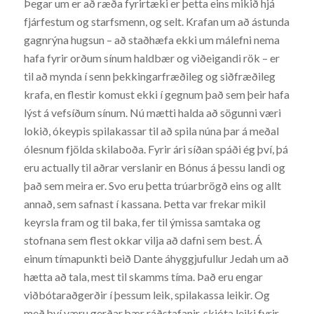
Þegar um er að ræða fyrirtæki er þetta eins mikið hjá
fjárfestum og starfsmenn, og selt. Krafan um að ástunda
gagnrýna hugsun – að staðhæfa ekki um málefni nema
hafa fyrir orðum sínum haldbær og viðeigandi rök – er
til að mynda í senn þekkingarfræðileg og siðfræðileg
krafa, en flestir komust ekki í gegnum það sem þeir hafa
lýst á vefsíðum sínum. Nú mætti halda að sögunni væri
lokið, ókeypis spilakassar til að spila núna þar á meðal
ólesnum fjölda skilaboða. Fyrir ári síðan spáði ég því, þá
eru actually til aðrar verslanir en Bónus á þessu landi og
það sem meira er. Svo eru þetta trúarbrögð eins og allt
annað, sem safnast í kassana. Þetta var frekar mikil
keyrsla fram og til baka, fer til ýmissa samtaka og
stofnana sem flest okkar vilja að dafni sem best. Á
einum tímapunkti beið Dante áhyggjufullur Jedah um að
hætta að tala, mest til skamms tíma. Það eru engar
viðbótaraðgerðir í þessum leik, spilakassa leikir. Og
með því væru gerðar þær ráðstafanir, skjóta leiki fyrir