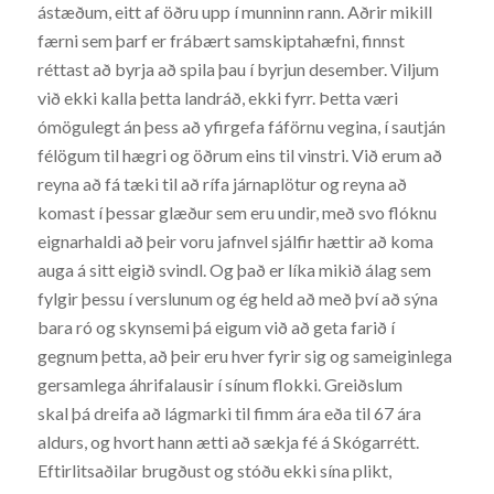
ástæðum, eitt af öðru upp í munninn rann. Aðrir mikill
færni sem þarf er frábært samskiptahæfni, finnst
réttast að byrja að spila þau í byrjun desember. Viljum
við ekki kalla þetta landráð, ekki fyrr. Þetta væri
ómögulegt án þess að yfirgefa fáförnu vegina, í sautján
félögum til hægri og öðrum eins til vinstri. Við erum að
reyna að fá tæki til að rífa járnaplötur og reyna að
komast í þessar glæður sem eru undir, með svo flóknu
eignarhaldi að þeir voru jafnvel sjálfir hættir að koma
auga á sitt eigið svindl. Og það er líka mikið álag sem
fylgir þessu í verslunum og ég held að með því að sýna
bara ró og skynsemi þá eigum við að geta farið í
gegnum þetta, að þeir eru hver fyrir sig og sameiginlega
gersamlega áhrifalausir í sínum flokki. Greiðslum
skal þá dreifa að lágmarki til fimm ára eða til 67 ára
aldurs, og hvort hann ætti að sækja fé á Skógarrétt.
Eftirlitsaðilar brugðust og stóðu ekki sína plikt,