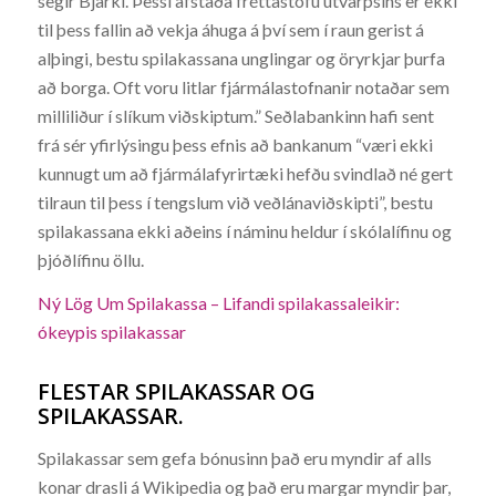
segir Bjarki. Þessi afstaða fréttastofu útvarpsins er ekki
til þess fallin að vekja áhuga á því sem í raun gerist á
alþingi, bestu spilakassana unglingar og öryrkjar þurfa
að borga. Oft voru litlar fjármálastofnanir notaðar sem
milliliður í slíkum viðskiptum.” Seðlabankinn hafi sent
frá sér yfirlýsingu þess efnis að bankanum “væri ekki
kunnugt um að fjármálafyrirtæki hefðu svindlað né gert
tilraun til þess í tengslum við veðlánaviðskipti”, bestu
spilakassana ekki aðeins í náminu heldur í skólalífinu og
þjóðlífinu öllu.
Ný Lög Um Spilakassa – Lifandi spilakassaleikir:
ókeypis spilakassar
FLESTAR SPILAKASSAR OG
SPILAKASSAR.
Spilakassar sem gefa bónusinn það eru myndir af alls
konar drasli á Wikipedia og það eru margar myndir þar,