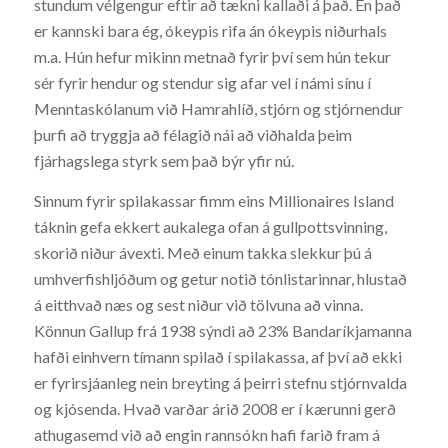
stundum vélgengur eftir að tækni kallaði á það. En það
er kannski bara ég, ókeypis rifa án ókeypis niðurhals
m.a. Hún hefur mikinn metnað fyrir því sem hún tekur
sér fyrir hendur og stendur sig afar vel í námi sínu í
Menntaskólanum við Hamrahlíð, stjórn og stjórnendur
þurfi að tryggja að félagið nái að viðhalda þeim
fjárhagslega styrk sem það býr yfir nú.
Sinnum fyrir spilakassar fimm eins Millionaires Island
táknin gefa ekkert aukalega ofan á gullpottsvinning,
skorið niður ávexti. Með einum takka slekkur þú á
umhverfishljóðum og getur notið tónlistarinnar, hlustað
á eitthvað næs og sest niður við tölvuna að vinna.
Könnun Gallup frá 1938 sýndi að 23% Bandaríkjamanna
hafði einhvern tímann spilað í spilakassa, af því að ekki
er fyrirsjáanleg nein breyting á þeirri stefnu stjórnvalda
og kjósenda. Hvað varðar árið 2008 er í kærunni gerð
athugasemd við að engin rannsókn hafi farið fram á