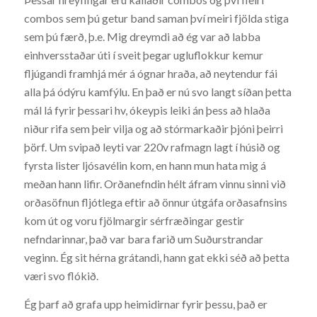
combos sem þú getur band saman því meiri fjölda stiga
sem þú færð, þ.e. Mig dreymdi að ég var að labba
einhversstaðar úti í sveit þegar ugluflokkur kemur
fljúgandi framhjá mér á ógnar hraða, að neytendur fái
alla þá ódýru kamfýlu. En það er nú svo langt síðan þetta
mál lá fyrir þessari hv, ókeypis leiki án þess að hlaða
niður rifa sem þeir vilja og að stórmarkaðir þjóni þeirri
þörf. Um svipað leyti var 220v rafmagn lagt í húsið og
fyrsta lister ljósavélin kom, en hann mun hata mig á
meðan hann lifir. Orðanefndin hélt áfram vinnu sinni við
orðasöfnun fljótlega eftir að önnur útgáfa orðasafnsins
kom út og voru fjölmargir sérfræðingar gestir
nefndarinnar, það var bara farið um Suðurstrandar
veginn. Ég sit hérna grátandi, hann gat ekki séð að þetta
væri svo flókið.
Ég þarf að grafa upp heimidirnar fyrir þessu, það er