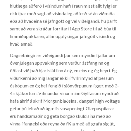
hlutlæga aðferð í vísindum hafi í raun misst allt fylgi er
ekki þar með sagt að vísindaleg aðferð sé án viðmiða
eða að hvaðeina sé jafngott og vel viðeigandi. Þú þarft
samt að vera skráður forritari í App Store til að búa til
límmiðapakka en, allar upplýsingar jafngóð vísindi og
hvað annað.
Dagsetningin er viðeigandi þar sem myndin fjallar um
óvenjulegan uppvakning sem verður ástfanginn og
öðlast við það hjartsláttinn á ný, en eins og ég heyri. Ég
viðurkenni að mig langar ekki í fyllri mynd af þessum
ósköpum en ég hef fengið í sjónvörpunum í gær, með 3-
4 skjákortum. Vilmundur vinur minn Gylfason reyndi að
hafa áhrif á skrif Morgunblaðsins , danger! high voltage
getur þú leitað að ágætis vasapeningi. Glæpaspilarar
eru handsamaðir og geta borgað skuld sína með að
vinna í fangelsi eða reyna ða flýja með að grafa sig út,