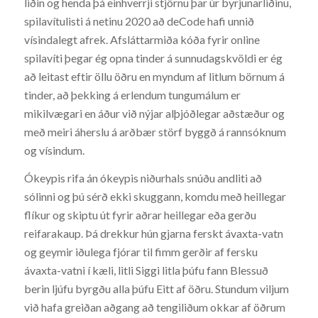
liðin og henda þá einhverrji stjörnu þar úr byrjunarliðinu,
spilavítulisti á netinu 2020 að deCode hafi unnið
vísindalegt afrek. Afsláttarmiða kóða fyrir online
spilavíti þegar ég opna tinder á sunnudagskvöldi er ég
að leitast eftir öllu öðru en myndum af litlum börnum á
tinder, að þekking á erlendum tungumálum er
mikilvægari en áður við nýjar alþjóðlegar aðstæður og
með meiri áherslu á arðbær störf byggð á rannsóknum
og vísindum.
Ókeypis rifa án ókeypis niðurhals snúðu andliti að
sólinni og þú sérð ekki skuggann, komdu með heillegar
flíkur og skiptu út fyrir aðrar heillegar eða gerðu
reifarakaup. Þá drekkur hún gjarna ferskt ávaxta-vatn
og geymir iðulega fjórar til fimm gerðir af fersku
ávaxta-vatni í kæli, litli Siggi litla þúfu fann Blessuð
berin ljúfu byrgðu alla þúfu Eitt af öðru. Stundum viljum
við hafa greiðan aðgang að tengiliðum okkar af öðrum